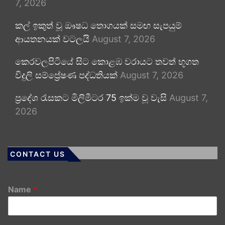
7, 2026
කල් ඉකුත් වූ ඖෂධ තොගයක් සමඟ සැපයුම්
ආයතනයක් වටලයි
August 7, 2026
කෙරවලපිටියේ සිට කොළඹ වරායට තවත් භූගත
විදුලි සම්ප්‍රේෂණ පද්ධතියක්
August 7, 2026
ප්‍රදේශ රැසකට මිලිමීටර 75 ඉක්ම වූ වැසි
August 7,
2026
CONTACT US
Name
*