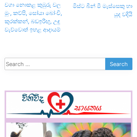
වගා නොකළ කුඹුරු වල
මිස්ට බීන් මී මැස්සෙකු හා
මුං, කව්පි, සෝයා බෝංචි,
යුද වදියි
කුරක්කන්, බඩඉරිඟු, උඳු
වැව්වොත් ඉහළ ආදායම්