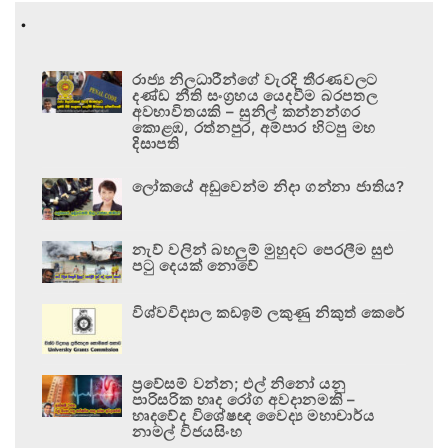
.
රාජ්‍ය නිලධාරීන්ගේ වැරදි තීරණවලට
දණ්ඩ නීති සංග්‍රහය යෙදවීම බරපතල
අවභාවිතයකි – සුනිල් කන්නන්ගර
කොළඹ, රත්නපුර, අම්පාර හිටපු මහ
දිසාපති
ලෝකයේ අඩුවෙන්ම නිදා ගන්නා ජාතිය?
නැව් වලින් බහලුම් මුහුදට පෙරලීම සුළු
පටු දෙයක් නොවේ
විශ්වවිද්‍යාල කඩඉම් ලකුණු නිකුත් කෙරේ
ප්‍රවේසම් වන්න; එල් නිනෝ යනු
පාරිසරික හෘද රෝග අවදානමකි –
හෘදවේද විශේෂඥ වෛද්‍ය මහාචාර්ය
නාමල් විජයසිංහ