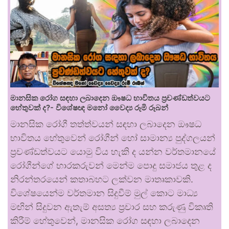
මානසික රෝග සඳහා ලබාදෙන ඖෂධ භාවිතය ප්‍රචණ්ඩත්වයට
හේතුවක් ද?- විශේෂඥ මනෝ වෛද්‍ය රූමි රූබන්
මානසික රෝගී තත්ත්වයන් සඳහා ලබාදෙන ඖෂධ
භාවිතය හේතුවෙන් රෝගීන් හෝ සාමාන්‍ය පුද්ගලයන්
ප්‍රචණ්ඩත්වයට යොමු විය හැකි ද යන්න වර්තමානයේ
රෝගීන්ගේ භාරකරුවන් මෙන්ම පොදු සමාජය තුළ ද
නිරන්තරයෙන් කතාබහට ලක්වන මාතෘකාවකි.
විශේෂයෙන්ම වර්තමාන සිදුවීම් මුල් කොට මාධ්‍ය
මඟින් සිදුවන ඇතැම් අසත්‍ය ප්‍රචාර සහ කරුණු විකෘති
කිරීම් හේතුවෙන්, මානසික රෝග සඳහා ලබාදෙන