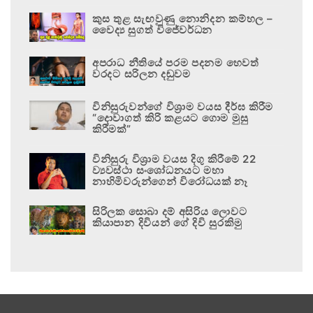
කුස තුළ සැඟවුණු නොනිදන කම්හල –
වෛද්‍ය සුගත් විජේවර්ධන
අපරාධ නීතියේ පරම පදනම හෙවත්
වරදට සරිලන දඬුවම
විනිසුරුවන්ගේ විශ්‍රාම වයස දීර්ඝ කිරීම
“දොවාගත් කිරි කළයට ගොම මුසු
කිරීමක්”
විනිසුරු විශ්‍රාම වයස දිගු කිරීමේ 22
ව්‍යවස්ථා සංශෝධනයට මහා
නාහිමිවරුන්ගෙන් විරෝධයක් නෑ
සිරිලක සොබා දම් අසිරිය ලොවට
කියාපාන දිවියන් ගේ දිවි සුරකිමු