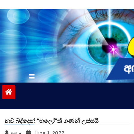
Skip
to
content
vinivida.lk
නව බද්දෙන් “හලෝ”ත් ගණන් උස්සයි
June 1, 2022
Editor