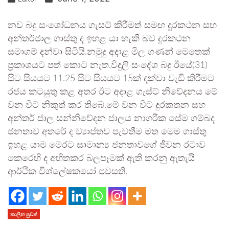
නව බදු සංශෝධනය ගැසට් කිරීමත් සමඟ දුරකථන සහ
අන්තර්ජාල ගාස්තු ද ඉහළ යා හැකි බව දුරකථන
සමාගම් දන්වා සිටියි.නමුදු අදාළ මිල ගණන් මෙතෙක්
ප්‍රකාශයට පත් කොට නැත.විදුලි සංදේශ බදු ඊයේ(31)
සිට සියයට 11.25 සිට සියයට 15ක් දක්වා වැඩි කිරීමට
රජය කටයුතු කළ අතර ඊට අදාළ ගැස්ට් නිවේදනය මේ
වන විට නිකුත් කර තිබේ.මේ වන විට දුරකතන සහ
අන්තර් ජාල සන්නිවේදන ජාලය නාගරික සේම ගම්බද
ජනතාව අතරේ ද ව්‍යාප්තව පැවතීම මත මෙම ගාස්තු
ඉහළ යාම මෙරට සාමාන්‍ය ජනතාවගේ ජීවන රටාව
කෙරෙහි ද අහිතකර බලපෑමක් ඇති කරනු ඇතැයි
ආර්ථික විශ්ලේෂකයෝ පවසති.
කාලීන පුවත්