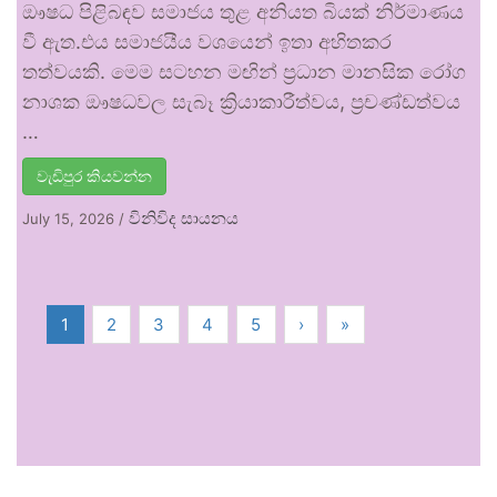
ඖෂධ පිළිබඳව සමාජය තුළ අනියත බියක් නිර්මාණය
වී ඇත.එය සමාජයීය වශයෙන් ඉතා අහිතකර
තත්වයකි. මෙම සටහන මඟින් ප්‍රධාන මානසික රෝග
නාශක ඖෂධවල සැබෑ ක්‍රියාකාරීත්වය, ප්‍රචණ්ඩත්වය
…
වැඩිපුර කියවන්න
විනිවිද සායනය
July 15, 2026
/
1
2
3
4
5
›
»