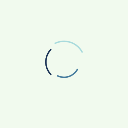
හින්දූන් අතරේ පවතින අන්නාදානම් හෙවත්
ෙහි දී මෙම දේවදාන සම්බන්ධ පොදු සේම ඒකීය ලක්ෂණ
ියෙන් යුතුව පොදුවේ සැමට ලබා දෙන මෙම දේව දාන
ී. එම දානය පිසීම, බෙදීම සේම මූලිකව ආහාරයට ගැනීම
 තිබේ. එමෙන්ම එම දානමය කටයුතුවලට කාන්තාවන්
නොඑසේ නම් ඔසප් සමය නිමා වූ කතුන් විය යුතු බවට
 යොවුන් තරුණ හා මැදිවියේ කාන්තාවන් මූලික කොට
 පෙනෙයි. ඒ අනුව පෙනී යන්නේ මෙය බ්‍රාහ්මණ
.
රින් පිස අප කැමැති අය අතරේ බෙදා හැරීමට
රන නියමයක් පවතින බැවිනි.
ෙවියන් වශයෙන් නම් කළ හැකි රන්වල දෙවියන් සිහිකොට
ෙල් ආදිය අකැප බවත් කරවල, වට්ටක්කා සහ අච්චාරු