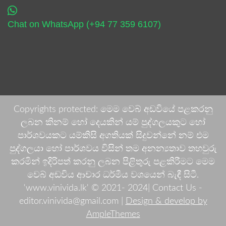
Chat on WhatsApp (+94 77 359 6107)
Copyrights protected: මෙම වෙබ් අඩවියේ පළකරනු
ලබන කිනම් හෝ දෙයකින් යම් පුද්ගලයකුට හෝ
පාර්ශවයකට යම්කිසි අගතියක් සිදුවන්නේ නම් එම
පුද්ගලයා හෝ පාර්ශවය විසින් තම අනන්‍යතාව තහවුරු
කරමින් ඉදිරිපත් කරනු ලබන පිළිතුරු පළකිරීමට මෙම
වෙබ් අඩවිය ආචාර ධර්මීය වශයෙන් බැඳී සිටී.
'www.vinivida.lk' © 2021- 2024| Contact Us -
editor.vinivida@gmail.com |
Design & develop by
AmpleThemes