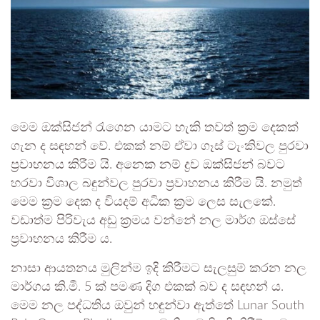
මෙම ඔක්සිජන් රැගෙන යාමට හැකි තවත් ක්‍රම දෙකක්
ගැන ද සඳහන් වේ. එකක් නම් ඒවා ගෑස් ටැංකිවල පුරවා
ප්‍රවාහනය කිරීම යි. අනෙක නම් ද්‍රව ඔක්සිජන් බවට
හරවා විශාල බඳුන්වල පුරවා ප්‍රවාහනය කිරීම යි. නමුත්
මෙම ක්‍රම දෙක ද වියදම් අධික ක්‍රම ලෙස සැලකේ.
වඩාත්ම පිරිවැය අඩු ක්‍රමය වන්නේ නල මාර්ග ඔස්සේ
ප්‍රවාහනය කිරීම ය.
නාසා ආයතනය මුලින්ම ඉදි කිරීමට සැලසුම් කරන නල
මාර්ගය කි.මී. 5 ක් පමණ දිග එකක් බව ද සඳහන් ය.
මෙම නල පද්ධතිය ඔවුන් හඳුන්වා ඇත්තේ Lunar South