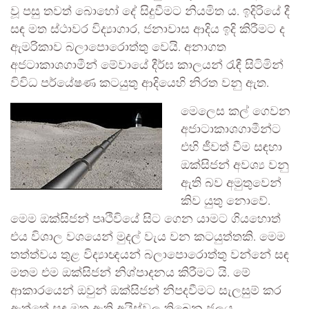
වූ පසු තවත් බොහෝ දේ සිදුවීමට නියමිත ය. ඉදිරියේ දී
සඳ මත ස්ථාවර විද්‍යාගාර, ජනාවාස ආදිය ඉදි කිරීමට ද
ඇමරිකාව බලාපොරොත්තු වෙයි. අනාගත
අජටාකාශගාමීන් මේවායේ දීර්ඝ කාලයන් රැඳී සිටිමින්
විවිධ පර්යේෂණ කටයුතු ආදියෙහි නිරත වනු ඇත.
මෙලෙස කල් ගෙවන
අජාටාකාශගාමීන්ට
එහි ජීවත් වීම සඳහා
ඔක්සිජන් අවශ්‍ය වනු
ඇති බව අමුතුවෙන්
කිව යුතු නොවේ.
මෙම ඔක්සිජන් පෘථිවියේ සිට ගෙන යාමට ගියහොත්
එය විශාල වශයෙන් මුදල් වැය වන කටයුත්තකි. මෙම
තත්ත්වය තුළ විද්‍යාඥයන් බලාපොරොත්තු වන්නේ සඳ
මතම එම ඔක්සිජන් නිශ්පාදනය කිරීමට යි. මේ
ආකාරයෙන් ඔවුන් ඔක්සිජන් නිපදවීමට සැලසුම් කර