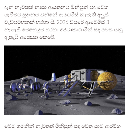
දැන් නැවතත් නාසා ආයතනය මිනිසුන් සඳ වෙත
යැවීමට සූදානම් වන්නේ ආටෙමිස් නැමැති අලුත්
වැඩසටහනක් හරහා යි. 2026 වසරේ ආටෙමිස් 3
නැමැති මෙහෙයුම හරහා අජටාකාශාමීන් සඳ වෙත යනු
ඇතැයි අපේක්‍ෂා කෙරේ.
මෙම ගමනින් නැවතත් මිනිසුන් සඳ වෙත යාම ආරම්භ