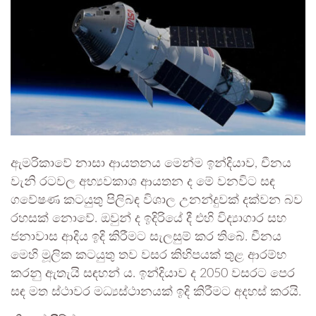
ඇමරිකාවේ නාසා ආයතනය මෙන්ම ඉන්දියාව, චීනය
වැනි රටවල අභ්‍යවකාශ ආයතන ද මේ වනවිට සඳ
ගවේෂණ කටයුතු පිලිබඳ විශාල උනන්දුවක් දක්වන බව
රහසක් නොවේ. ඔවුන් ද ඉදිරියේ දී එහි විද්‍යාගාර සහ
ජනාවාස ආදිය ඉදි කිරීමට සැලසුම් කර තිබේ. චීනය
මෙහි මූලික කටයුතු තව වසර කිහිපයක් තුළ ආරම්භ
කරනු ඇතැයි සඳහන් ය. ඉන්දියාව ද 2050 වසරට පෙර
සඳ මත ස්ථාවර මධ්‍යස්ථානයක් ඉදි කිරීමට අදහස් කරයි.