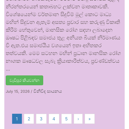
නිරන්තරයෙන් කතාබහට ලක්වන මාතෘකාවකි.
විශේෂයෙන්ම වර්තමාන සිදුවීම් මුල් කොට මාධ්‍ය
මඟින් සිදුවන ඇතැම් අසත්‍ය ප්‍රචාර සහ කරුණු විකෘති
කිරීම් හේතුවෙන්, මානසික රෝග සඳහා ලබාදෙන
ඖෂධ පිළිබඳව සමාජය තුළ අනියත බියක් නිර්මාණය
වී ඇත.එය සමාජයීය වශයෙන් ඉතා අහිතකර
තත්වයකි. මෙම සටහන මඟින් ප්‍රධාන මානසික රෝග
නාශක ඖෂධවල සැබෑ ක්‍රියාකාරීත්වය, ප්‍රචණ්ඩත්වය
…
වැඩිපුර කියවන්න
විනිවිද සායනය
July 15, 2026
/
1
2
3
4
5
›
»