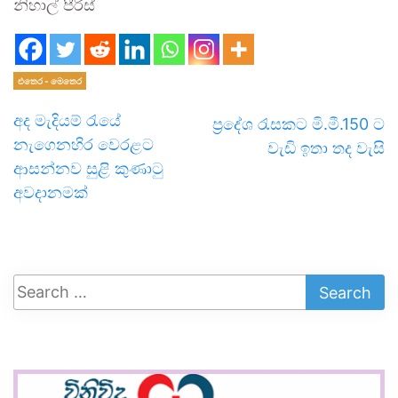
නිහාල් පීිරිස්
එතෙර - මෙතෙර
අද මැදියම් රැයේ
ප්‍රදේශ රැසකට මි.මී.150 ට
නැගෙනහිර වෙරළට
වැඩි ඉතා තද වැසි
ආසන්නව සුළි කුණාටු
අවදානමක්