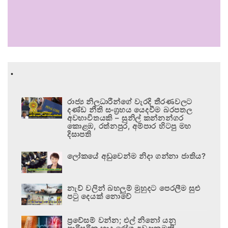
.
රාජ්‍ය නිලධාරීන්ගේ වැරදි තීරණවලට
දණ්ඩ නීති සංග්‍රහය යෙදවීම බරපතල
අවභාවිතයකි – සුනිල් කන්නන්ගර
කොළඹ, රත්නපුර, අම්පාර හිටපු මහ
දිසාපති
ලෝකයේ අඩුවෙන්ම නිදා ගන්නා ජාතිය?
නැව් වලින් බහලුම් මුහුදට පෙරලීම සුළු
පටු දෙයක් නොවේ
ප්‍රවේසම් වන්න; එල් නිනෝ යනු