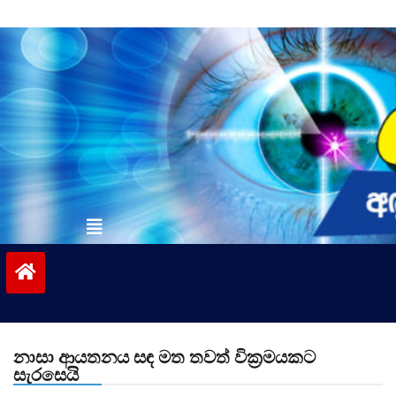
Skip
to
content
vinivida.lk
නාසා ආයතනය සඳ මත තවත් වික්‍රමයකට
සැරසෙයි