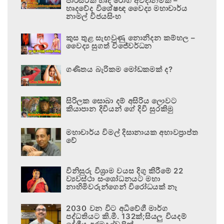
පාරිසරික හෘද රෝග අවදානමකි –
හෘදවේද විශේෂඥ වෛද්‍ය මහාචාර්ය
නාමල් විජයසිංහ
කුස තුළ සැඟවුණු නොනිදන කම්හල –
වෛද්‍ය සුගත් විජේවර්ධන
ගණිතය බැරිකම මෝඩකමක් ද?
සිරිලක සොබා දම් අසිරිය ලොවට
කියාපාන දිවියන් ගේ දිවි සුරකිමු
මහාචාර්ය විමල් දිසානායක අභාවප්‍රාප්ත
වේ
විනිසුරු විශ්‍රාම වයස දිගු කිරීමේ 22
ව්‍යවස්ථා සංශෝධනයට මහා
නාහිමිවරුන්ගෙන් විරෝධයක් නෑ
2030 වන විට අධිවේගී මාර්ග
පද්ධතියට කි.මී. 132ක්;සියලු වියදම්