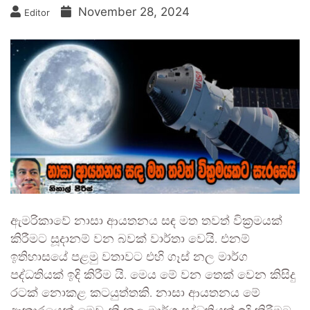
November 28, 2024
Editor
ඇමරිකාවේ නාසා ආයතනය සඳ මත තවත් වික්‍රමයක්
කිරීමට සූදානම් වන බවක් වාර්තා වෙයි. එනම්
ඉතිහාසයේ පළමු වතාවට එහි ගෑස් නල මාර්ග
පද්ධතියක් ඉදි කිරීම යි. මෙය මේ වන තෙක් වෙන කිසිදු
රටක් නොකළ කටයුත්තකි. නාසා ආයතනය මේ