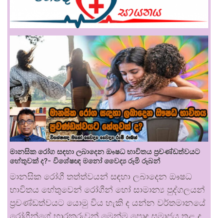
මානසික රෝග සඳහා ලබාදෙන ඖෂධ භාවිතය ප්‍රචණ්ඩත්වයට
හේතුවක් ද?- විශේෂඥ මනෝ වෛද්‍ය රූමි රූබන්
මානසික රෝගී තත්ත්වයන් සඳහා ලබාදෙන ඖෂධ
භාවිතය හේතුවෙන් රෝගීන් හෝ සාමාන්‍ය පුද්ගලයන්
ප්‍රචණ්ඩත්වයට යොමු විය හැකි ද යන්න වර්තමානයේ
රෝගීන්ගේ භාරකරුවන් මෙන්ම පොදු සමාජය තුළ ද