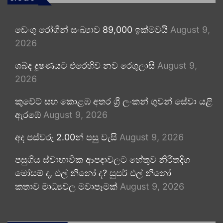
ඩෙංගු රෝගීන් සංඛ්‍යාව 89,000 ඉක්මවයි
August 9,
2026
ශබ්ද දූෂණයට එරෙහිව නව රෙගුලාසි
August 9,
2026
කුවේට් සහ කොළඹ අතර ශ්‍රී ලංකන් ගුවන් සේවා යළි
ඇරඹේ
August 9, 2026
අද පස්වරු 2.00න් පසු වැසි
August 9, 2026
පසුගිය ස්වාභාවික ආපදාවලට හේතුව නිරිතදිග
මෝසම් ද, එල් නිනෝ ද? සුපර් එල් නිනෝ
කතාව මාධ්‍යවල මවාපෑමක්
August 9, 2026