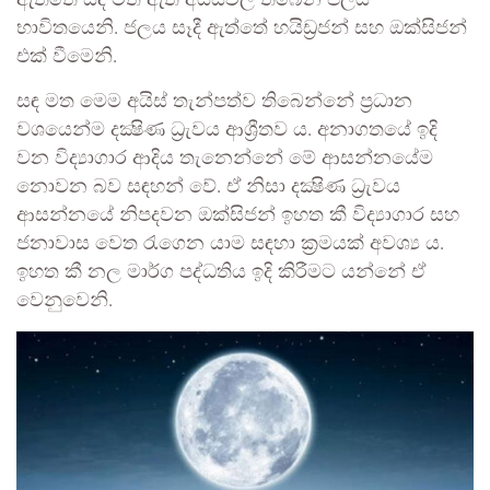
ඇත්තේ සඳ මත ඇති අයිස්වල තිබෙන ජලය
භාවිතයෙනි. ජලය සෑදී ඇත්තේ හයිඩ්‍රජන් සහ ඔක්සිජන්
එක් වීමෙනි.
සඳ මත මෙම අයිස් තැන්පත්ව තිබෙන්නේ ප්‍රධාන
වශයෙන්ම දක්‍ෂිණ ධ්‍රැවය ආශ්‍රීතව ය. අනාගතයේ ඉදි
වන විද්‍යාගාර ආදිය තැනෙන්නේ මේ ආසන්නයේම
නොවන බව සඳහන් වේ. ඒ නිසා දක්‍ෂිණ ධ්‍රැවය
ආසන්නයේ නිපදවන ඔක්සිජන් ඉහත කී විද්‍යාගාර සහ
ජනාවාස වෙත රැගෙන යාම සඳහා ක්‍රමයක් අවශ්‍ය ය.
ඉහත කී නල මාර්ග පද්ධතිය ඉදි කිරීමට යන්නේ ඒ
වෙනුවෙනි.