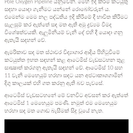
Pole Oxygen Pipeline යනුවෙනි. මෙහි ඉදි කිරීම් කටයුතු
සඳහා යොදා ගැනීමට යන්නේ රොබෝවරුන් ය.
එමෙන්ම මෙම නල පද්ධතිය ඉදි කිරීමේ දී භාවිත කිරීමට
සැලසුම් කර ඇත්තේ සඳ මත ඇති අමු ද්‍රව්‍යම වීමද
විශේෂත්වයකි. ඇලුමිනියම් වැනි දේ එහි දී යොදා ගනු
ඇතැයි සඳහන් වේ.
ඇමරිකාව සඳ මත ස්ථාවර විද්‍යාගාර ආදිය පිහිටුවීමේ
කටයුත්ත ඉහත සඳහන් කළ ආටෙමිස් වැඩසටහන තුළ
සාක්‍ෂාත් කරගනු ඇතැයි සඳහන් වේ. ආටෙමිස් 10 සහ
11 වැනි මෙහෙයුම් හරහා සඳට යන අජටාකාශගාමීන්
දිගු කාලයක් එහි ගත කරනු ඇති බව පැවසේ.
ආටෙමිස් වැඩසටහනේ මේ වනවිට අවසන් කර ඇත්තේ
ආටෙමිස් 1 මෙහෙයුම පමණි. නමුත් එම මෙහෙයුම
හරහා සඳ මත ගොඩ බැසීමක් සිදු වූයේ නැත.