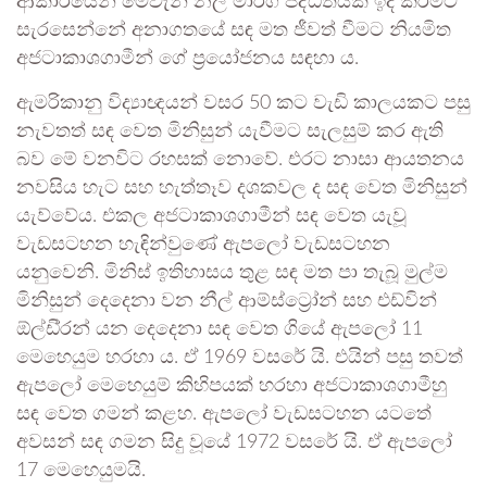
ආකාරයෙන් මෙවැනි නල මාර්ග පද්ධතියක් ඉදි කිරීමට
සැරසෙන්නේ අනාගතයේ සඳ මත ජීවත් වීමට නියමිත
අජටාකාශගාමීන් ගේ ප්‍රයෝජනය සඳහා ය.
ඇමරිකානු විද්‍යාඥයන් වසර 50 කට වැඩි කාලයකට පසු
නැවතත් සඳ වෙත මිනිසුන් යැවීමට සැලසුම් කර ඇති
බව මේ වනවිට රහසක් නොවේ. එරට නාසා ආයතනය
නවසිය හැට සහ හැත්තෑව දශකවල ද සඳ වෙත මිනිසුන්
යැව්වේය. එකල අජටාකාශගාමීන් සඳ වෙත යැවූ
වැඩසටහන හැඳින්වුණේ ඇපලෝ වැඩසටහන
යනුවෙනි. මිනිස් ඉතිහාසය තුළ සඳ මත පා තැබූ මුල්ම
මිනිසුන් දෙදෙනා වන නීල් ආම්ස්ට්‍රෝන් සහ එඩ්වින්
ඕල්ඩි්‍රන් යන දෙදෙනා සඳ වෙත ගියේ ඇපලෝ 11
මෙහෙයුම හරහා ය. ඒ 1969 වසරේ යි. එයින් පසු තවත්
ඇපලෝ මෙහෙයුම් කිහිපයක් හරහා අජටාකාශගාමීහු
සඳ වෙත ගමන් කළහ. ඇපලෝ වැඩසටහන යටතේ
අවසන් සඳ ගමන සිදු වූයේ 1972 වසරේ යි. ඒ ඇපලෝ
17 මෙහෙයුමයි.