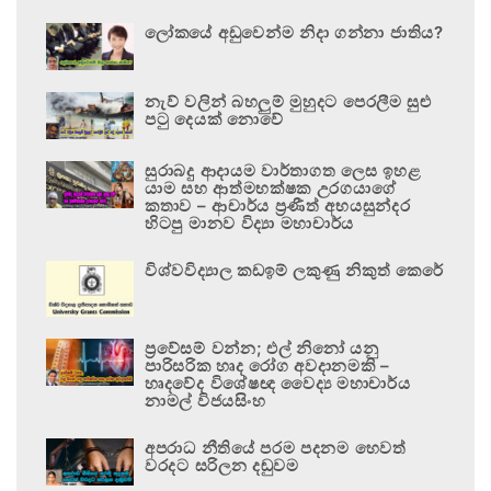
ලෝකයේ අඩුවෙන්ම නිදා ගන්නා ජාතිය?
නැව් වලින් බහලුම් මුහුදට පෙරලීම සුළු
පටු දෙයක් නොවේ
සුරාබදු ආදායම වාර්තාගත ලෙස ඉහළ
යාම සහ ආත්මභක්ෂක උරගයාගේ
කතාව – ආචාර්ය ප්‍රණීත් අභයසුන්දර
හිටපු මානව විද්‍යා මහාචාර්ය
විශ්වවිද්‍යාල කඩඉම් ලකුණු නිකුත් කෙරේ
ප්‍රවේසම් වන්න; එල් නිනෝ යනු
පාරිසරික හෘද රෝග අවදානමකි –
හෘදවේද විශේෂඥ වෛද්‍ය මහාචාර්ය
නාමල් විජයසිංහ
අපරාධ නීතියේ පරම පදනම හෙවත්
වරදට සරිලන දඬුවම