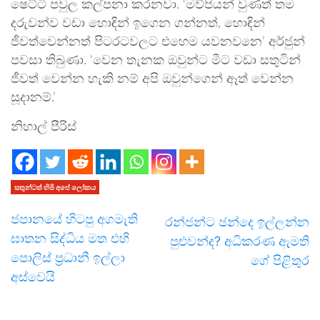
ෂෙට්ටි පවුල කල්පනා කරනවා. ‘මව්පියන් වුණත් තම
දරුවන්ව වඩා හොඳින් ඉගෙන ගන්නත්, හොඳින්
ජීවත්වෙන්නත් පිටරටවලට එහෙම යවනවනෙ’ අර්ජුන්
පවසා තිබුණා. ‘වෙන තැනක ඔවුන්ට මීට වඩා සතුටින්
ජීවත් වෙන්න හැකි නම් අපි ඔවුන්ගෙන් ඈත් වෙන්න
සූදානම්.’
නිහාල් පීරිස්
සතුන්ටත් හිමි අපේ ලෝකය
ජපානයේ හිටපු අගමැති
රන්ජන්ට ඡන්දෙ ඉල්ලන්න
ඝාතන සිද්ධිය මත එහි
පුළුවන්ද? අධිකරණ ඇමති
පොලිස් ප්‍රධානී ඉල්ලා
ගේ පිළිතුර
අස්වෙයි