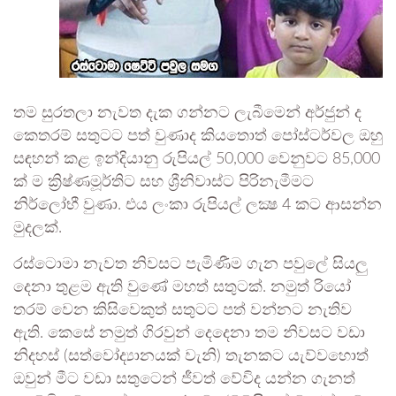
තම සුරතලා නැවත දැක ගන්නට ලැබීමෙන් අර්ජුන් ද
කෙතරම් සතුටට පත් වුණාද කියතොත් පෝස්ටර්වල ඔහු
සඳහන් කළ ඉන්දියානු රුපියල් 50,000 වෙනුවට 85,000
ක් ම ක්‍රිෂ්ණමූර්තිට සහ ශ්‍රීනිවාස්ට පිරිනැමීමට
නිර්ලෝභී වුණා. එය ලංකා රුපියල් ලක්‍ෂ 4 කට ආසන්න
මුදලක්.
රස්ටොමා නැවත නිවසට පැමිණීම ගැන පවුලේ සියලු
දෙනා තුළම ඇති වුණේ මහත් සතුටක්. නමුත් රියෝ
තරම් වෙන කිසිවෙකුත් සතුටට පත් වන්නට නැතිව
ඇති. කෙසේ නමුත් ගිරවුන් දෙදෙනා තම නිවසට වඩා
නිදහස් (සත්වෝද්‍යානයක් වැනි) තැනකට යැව්වහොත්
ඔවුන් මීට වඩා සතුටෙන් ජීවත් වේවිද යන්න ගැනත්