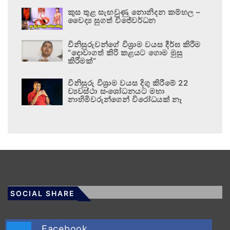
කුස තුළ සැඟවුණු නොනිදන කම්හල –
වෛද්‍ය සුගත් විජේවර්ධන
විනිසුරුවන්ගේ විශ්‍රාම වයස දීර්ඝ කිරීම
“දොවාගත් කිරි කළයට ගොම මුසු
කිරීමක්”
විනිසුරු විශ්‍රාම වයස දිගු කිරීමේ 22
ව්‍යවස්ථා සංශෝධනයට මහා
නාහිමිවරුන්ගෙන් විරෝධයක් නෑ
SOCIAL SHARE
Facebook