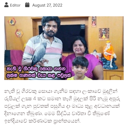
August 27, 2022
Editor
නැති වූ ගිරවකු සොයා ගැනීම සඳහා ලංකාවේ මුදලින්
රුපියල් ලක්‍ෂ 4 කට සමාන තෑගි මුදලක් පිරි නැමූ අපූරු
පවුලක් ගැන පුවතක් පසුගිය දා මාධ්‍ය තුළ අවධානයක්
දිනාගෙන තිබුණා. මෙම සිද්ධිය වාර්තා වී තිබුණේ
ඉන්දියාවේ කර්ණාටක ප්‍රාන්තයෙන්.