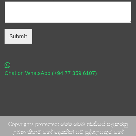
Submit
Chat on WhatsApp (+94 77 359 6107)
Copyrights protected: මෙම වෙබ් අඩවියේ පළකරනු
ලබන කිනම් හෝ දෙයකින් යම් පුද්ගලයකුට හෝ