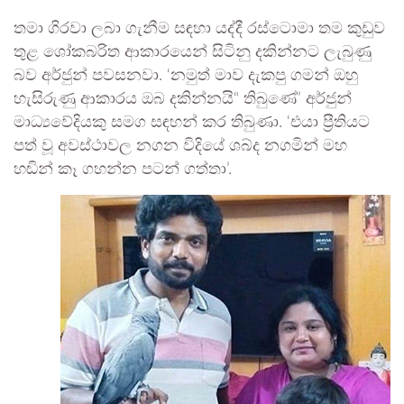
තමා ගිරවා ලබා ගැනීම සඳහා යද්දී රස්ටොමා තම කුඩුව
තුළ ශෝකබරිත ආකාරයෙන් සිටිනු දකින්නට ලැබුණු
බව අර්ජුන් පවසනවා. ‘නමුත් මාව දැකපු ගමන් ඔහු
හැසිරුණු ආකාරය ඔබ දකින්නයි“ තිබුණේ’ අර්ජුන්
මාධ්‍යවේදියකු සමග සඳහන් කර තිබුණා. ‘එයා ප්‍රීතියට
පත් වූ අවස්ථාවල නගන විදියේ ශබ්ද නගමින් මහ
හඬින් කෑ ගහන්න පටන් ගත්තා’.