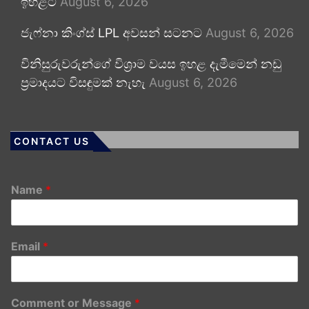
ඉහළට
August 6, 2026
ජැෆ්නා කිංග්ස් LPL අවසන් සටනට
August 6, 2026
විනිසුරුවරුන්ගේ විශ්‍රාම වයස ඉහළ දැමීමෙන් නඩු
ප්‍රමාදයට විසඳුමක් නැහැ
August 6, 2026
CONTACT US
Name
*
Email
*
Comment or Message
*