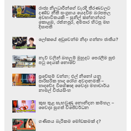
රාජ්‍ය නිලධාරීන්ගේ වැරදි තීරණවලට
දණ්ඩ නීති සංග්‍රහය යෙදවීම බරපතල
අවභාවිතයකි – සුනිල් කන්නන්ගර
කොළඹ, රත්නපුර, අම්පාර හිටපු මහ
දිසාපති
ලෝකයේ අඩුවෙන්ම නිදා ගන්නා ජාතිය?
නැව් වලින් බහලුම් මුහුදට පෙරලීම සුළු
පටු දෙයක් නොවේ
ප්‍රවේසම් වන්න; එල් නිනෝ යනු
පාරිසරික හෘද රෝග අවදානමකි –
හෘදවේද විශේෂඥ වෛද්‍ය මහාචාර්ය
නාමල් විජයසිංහ
කුස තුළ සැඟවුණු නොනිදන කම්හල –
වෛද්‍ය සුගත් විජේවර්ධන
ගණිතය බැරිකම මෝඩකමක් ද?