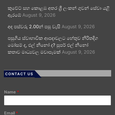
කුවේට් සහ කොළඹ අතර ශ්‍රී ලංකන් ගුවන් සේවා යළි
ඇරඹේ
August 9, 2026
අද පස්වරු 2.00න් පසු වැසි
August 9, 2026
පසුගිය ස්වාභාවික ආපදාවලට හේතුව නිරිතදිග
මෝසම් ද, එල් නිනෝ ද? සුපර් එල් නිනෝ
කතාව මාධ්‍යවල මවාපෑමක්
August 9, 2026
CONTACT US
Name
*
Email
*