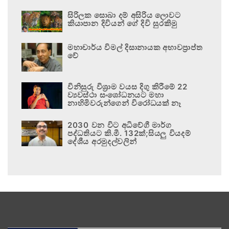
සිරිලක සොබා දම් අසිරිය ලොවට
කියාපාන දිවියන් ගේ දිවි සුරකිමු
මහාචාර්ය විමල් දිසානායක අභාවප්‍රාප්ත
වේ
විනිසුරු විශ්‍රාම වයස දිගු කිරීමේ 22
ව්‍යවස්ථා සංශෝධනයට මහා
නාහිමිවරුන්ගෙන් විරෝධයක් නෑ
2030 වන විට අධිවේගී මාර්ග
පද්ධතියට කි.මී. 132ක්;සියලු වියදම්
දේශීය අරමුදල්වලින්