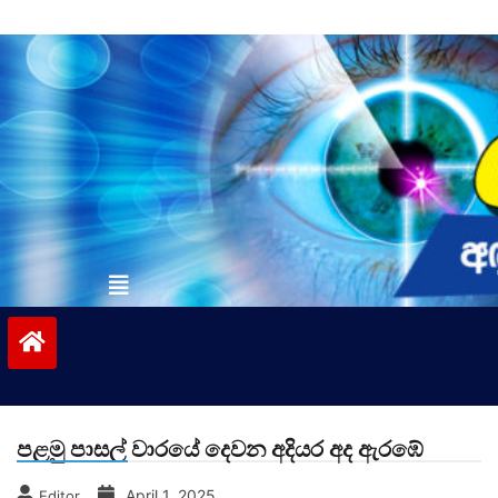
Skip
to
content
vinivida.lk
පළමු පාසල් වාරයේ දෙවන අදියර අද ඇරඹේ
April 1, 2025
Editor