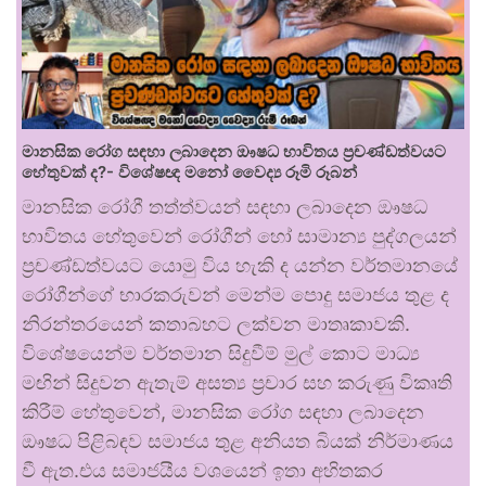
මානසික රෝග සඳහා ලබාදෙන ඖෂධ භාවිතය ප්‍රචණ්ඩත්වයට
හේතුවක් ද?- විශේෂඥ මනෝ වෛද්‍ය රූමි රූබන්
මානසික රෝගී තත්ත්වයන් සඳහා ලබාදෙන ඖෂධ
භාවිතය හේතුවෙන් රෝගීන් හෝ සාමාන්‍ය පුද්ගලයන්
ප්‍රචණ්ඩත්වයට යොමු විය හැකි ද යන්න වර්තමානයේ
රෝගීන්ගේ භාරකරුවන් මෙන්ම පොදු සමාජය තුළ ද
නිරන්තරයෙන් කතාබහට ලක්වන මාතෘකාවකි.
විශේෂයෙන්ම වර්තමාන සිදුවීම් මුල් කොට මාධ්‍ය
මඟින් සිදුවන ඇතැම් අසත්‍ය ප්‍රචාර සහ කරුණු විකෘති
කිරීම් හේතුවෙන්, මානසික රෝග සඳහා ලබාදෙන
ඖෂධ පිළිබඳව සමාජය තුළ අනියත බියක් නිර්මාණය
වී ඇත.එය සමාජයීය වශයෙන් ඉතා අහිතකර