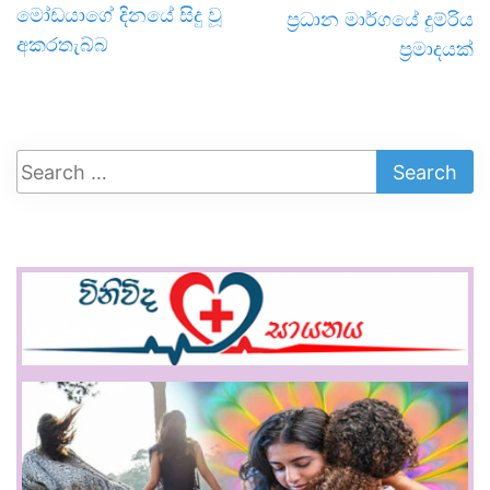
මෝඩයාගේ දිනයේ සිදු වූ
ප්‍රධාන මාර්ගයේ දුම්රිය
අකරතැබ්බ
ප්‍රමාදයක්