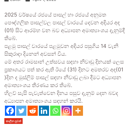
2025 වර්ෂයේ රජයේ පාසල් හා රජයේ අනුමත
පෞද්ගලික පාසල්වල පාසල් වාරයේ දෙවන අදියර අද
(01) සිට ආරම්භ වන බව අධ්‍යාපන අමාත්‍යාංශය දැනුම්දී
තිබේ.
පළමු පාසල් වාරයේ පළමුවන අදියර පසුගිය 14 වැනි
සිකුරාදා දිනෙන් අවසන් විය.
මේ අතර රාමසාන් උත්සවය සඳහා නිවාඩු දිනයක් ලෙස
ප්‍රකාශයට පත් කර ඇති ඊයේ (31) දිනට අමතරව අද(01
)දින ද මුස්ලිම් පාසල් සඳහා නිවාඩු ලබා දීමට අධ්‍යාපන
අමාත්‍යාංශය තීරණය කර තිබේ.
හිලව් සැසි පැවැත්වෙන දිනය පසුව දැනුම් දෙන බවද
අධ්‍යාපන අමාත්‍යාංශය සඳහන් කරයි.
කාලීන පුවත්