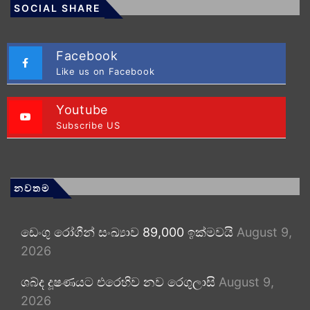
SOCIAL SHARE
Facebook
Like us on Facebook
Youtube
Subscribe US
නවතම
ඩෙංගු රෝගීන් සංඛ්‍යාව 89,000 ඉක්මවයි
August 9,
2026
ශබ්ද දූෂණයට එරෙහිව නව රෙගුලාසි
August 9,
2026