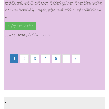
තත්වයකි. මෙම සටහන මඟින් ප්‍රධාන මානසික රෝග
නාශක ඖෂධවල සැබෑ ක්‍රියාකාරීත්වය, ප්‍රචණ්ඩත්වය
…
වැඩිපුර කියවන්න
විනිවිද සායනය
July 15, 2026
/
1
2
3
4
5
›
»
.