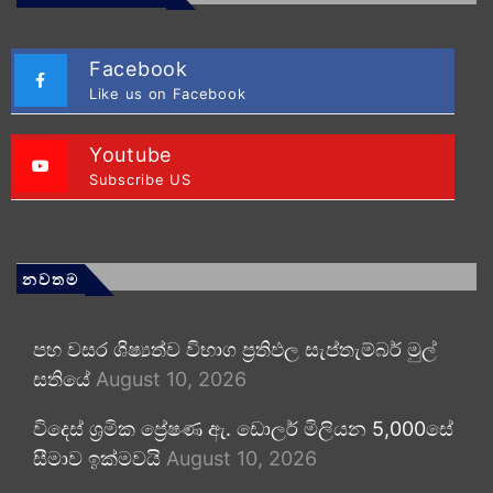
Facebook
Like us on Facebook
Youtube
Subscribe US
නවතම
පහ වසර ශිෂ්‍යත්ව විභාග ප්‍රතිඵල සැප්තැම්බර් මුල්
සතියේ
August 10, 2026
විදෙස් ශ්‍රමික ප්‍රේෂණ ඇ. ඩොලර් මිලියන 5,000සේ
සීමාව ඉක්මවයි
August 10, 2026