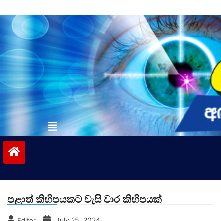
Skip
to
content
vinivida.lk
පළාත් කිහිපයකට වැසි වාර කිහිපයක්
July 25, 2024
Editor