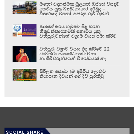
මනෝ විද්‍යාත්මක මූලයන් ඔස්සේ විසඳුම්
සෙවිය යුතු බන්ධනාගාර අර්බුද –
විශේෂඥ මනෝ වෛද්‍ය රූමි රූබන්
ජාත්‍යන්තරය හමුවේ සිදු කරන
හිතුවක්කාරකමක් නොවිය යුතු
විනිසුරුවන්ගේ විශ්‍රාම වයස පමා කිරීම
විනිසුරු විශ්‍රාම වයස දිගු කිරීමේ 22
ව්‍යවස්ථා සංශෝධනයට මහා
නාහිමිවරුන්ගෙන් විරෝධයක් නෑ
සිරිලක සොබා දම් අසිරිය ලොවට
කියාපාන දිවියන් ගේ දිවි සුරකිමු
SOCIAL SHARE