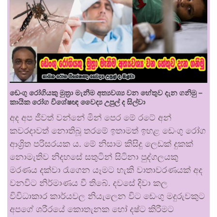
ඩෙංගු රෝගියකු ⁣මුත්‍රා මැනීම අත්‍යවශ්‍ය වන හේතුව දැන ගනිමු –
කායික රෝග විශේෂඥ වෛද්‍ය උපුල් ද සිල්වා
අද අප ජීවත් වන්නේ මින් පෙර මේ රටේ අන්
කවරදාවත් නොතිබූ තරමේ ඉතාමත් ඉහළ ඩෙංගු රෝග
ආශ්‍රිත පරිසරයක ය. මේ නිසාම කිසිදු ලෙඩක් දුකක්
නොමැතිව නිදහසේ සතුටින් සිටිනා පුද්ගලයකු
මරණය දක්වා රැගෙන යෑමට හැකි වාතාවරණයක් අද
වනවිට නිර්මාණය වී තිබේ. දවසේ දිවා කල
විවිධාකාර කාර්යවල නියැලෙන විට ඩෙංගු මදුරුවකුට
අපගේ ශරීරයේ කොතැනක හෝ දෂ්ට කිරීමට