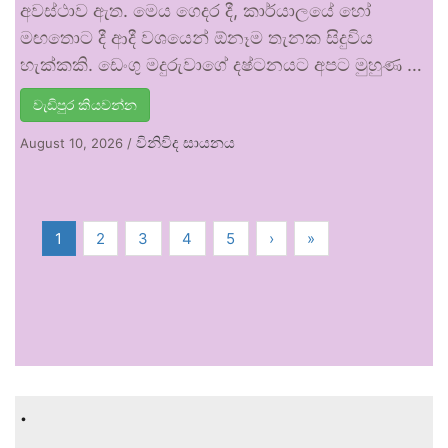
අවස්ථාව ඇත. මෙය ගෙදර දී, කාර්යාලයේ හෝ
මඟතොට දී ආදී වශයෙන් ඕනෑම තැනක සිදුවිය
හැක්කකි. ඩෙංගු මදුරුවාගේ දෂ්ටනයට අපට මුහුණ …
වැඩිපුර කියවන්න
විනිවිද සායනය
August 10, 2026
/
1
2
3
4
5
›
»
.