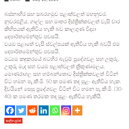
බස්නාහිර සහ සබරගමුව පළාත්වලත් මහනුවර,
නුවරඑළිය, ගාල්ල සහ මාතර දිස්ත්‍රික්කවලත් වැසි වාර
කිහිපයක් ඇතිවිය හැකි බව කාලගුණ විද්‍යා
දෙපාර්තමේන්තුව පවසයි.
වයඹ පළාතේ වැසි ස්වල්පයක් ඇතිවිය හැකි බවයි එම
දෙපාර්තමේන්තුව පවසයි.
මධ්‍යම කඳුකරයේ බටහිර බැවුම් ප්‍රදේශවල සහ උතුරු,
උතුරු මැද සහ වයඹ පළාත්වලත් ත්‍රිකුණාමලය,
මොණරාගල සහ හම්බන්තොට දිස්ත්‍රික්කවලත් විටින්
විට හමන පැ.කි.මී. 50 ක පමණ තද සුළං ඇතිවිය හැක.
දිවයිනේ සෙසු ප්‍රදේශවල විටින් විට හමන පැ.කි.මී. (30-
40) ක පමණ තරමක තද සුළං ඇතිවිය හැකියි.
කාලීන පුවත්