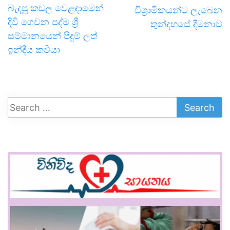
බැදපු කඩල වෙළඳාමෙන්
විශ්‍රාමිකයන්ට ලැබෙන
දිවි ගෙවන පද්ම ශ්‍රී
තුන්දහසේ දීමනාව
සම්මානයෙන් පිදුම් ලත්
ඉන්දීය කවියා