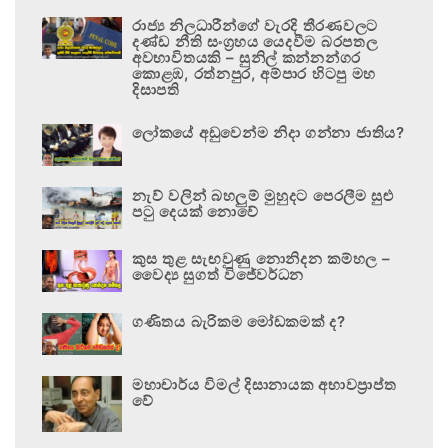
රාජ්‍ය නිලධාරීන්ගේ වැරදි තීරණවලට
දණ්ඩ නීති සංග්‍රහය යෙදවීම බරපතල
අවභාවිතයකි – සුනිල් කන්නන්ගර
කොළඹ, රත්නපුර, අම්පාර හිටපු මහ
දිසාපති
ලෝකයේ අඩුවෙන්ම නිදා ගන්නා ජාතිය?
නැව් වලින් බහලුම් මුහුදට පෙරලීම සුළු
පටු දෙයක් නොවේ
කුස තුළ සැඟවුණු නොනිදන කම්හල –
වෛද්‍ය සුගත් විජේවර්ධන
ගණිතය බැරිකම මෝඩකමක් ද?
මහාචාර්ය විමල් දිසානායක අභාවප්‍රාප්ත
වේ