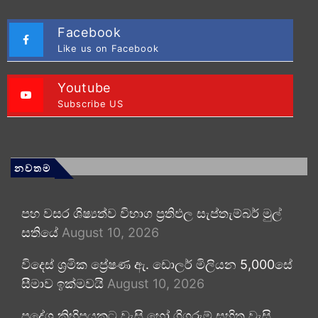
Facebook
Like us on Facebook
Youtube
Subscribe US
නවතම
පහ වසර ශිෂ්‍යත්ව විභාග ප්‍රතිඵල සැප්තැම්බර් මුල්
සතියේ
August 10, 2026
විදෙස් ශ්‍රමික ප්‍රේෂණ ඇ. ඩොලර් මිලියන 5,000සේ
සීමාව ඉක්මවයි
August 10, 2026
ප්‍රදේශ කිහිපයකට වැසි හෝ ගිගුරුම් සහිත වැසි