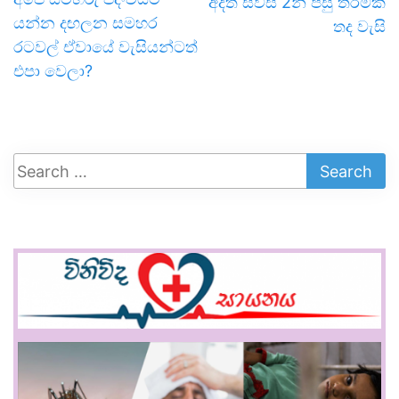
අදත් සවස 2න් පසු තරමක
යන්න දඟලන සමහර
තද වැසි
රටවල් ඒවායේ වැසියන්ටත්
එපා වෙලා?