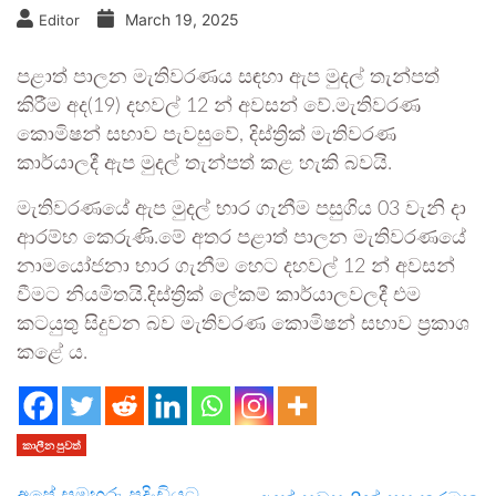
March 19, 2025
Editor
පළාත් පාලන මැතිවරණය සඳහා ඇප මුදල් තැන්පත්
කිරීම අද(19) දහවල් 12 න් අවසන් වේ.මැතිවරණ
කොමිෂන් සභාව පැවසුවේ, දිස්ත්‍රික් මැතිවරණ
කාර්යාලදී ඇප මුදල් තැන්පත් කළ හැකි බවයි.
මැතිවරණයේ ඇප මුදල් භාර ගැනීම පසුගිය 03 වැනි දා
ආරම්භ කෙරුණි.මේ අතර පළාත් පාලන මැතිවරණයේ
නාමයෝජනා භාර ගැනීම හෙට දහවල් 12 න් අවසන්
වීමට නියමිතයි.දිස්ත්‍රික් ලේකම් කාර්යාලවලදී එම
කටයුතු සිදුවන බව මැතිවරණ කොමිෂන් සභාව ප්‍රකාශ
කළේ ය.
කාලීන පුවත්
අපේ සමහරු පදිංචියට