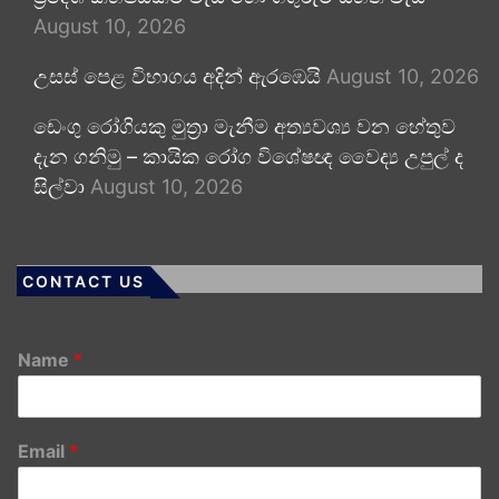
August 10, 2026
උසස් පෙළ විභාගය අදින් ඇරඹෙයි
August 10, 2026
ඩෙංගු රෝගියකු ⁣මුත්‍රා මැනීම අත්‍යවශ්‍ය වන හේතුව
දැන ගනිමු – කායික රෝග විශේෂඥ වෛද්‍ය උපුල් ද
සිල්වා
August 10, 2026
CONTACT US
Name
*
Email
*