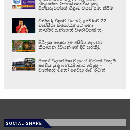
හිතුවක්කාරකමක් නොවිය යුතු
විනිසුරුවන්ගේ විශ්‍රාම වයස පමා කිරීම
විනිසුරු විශ්‍රාම වයස දිගු කිරීමේ 22
ව්‍යවස්ථා සංශෝධනයට මහා
නාහිමිවරුන්ගෙන් විරෝධයක් නෑ
සිරිලක සොබා දම් අසිරිය ලොවට
කියාපාන දිවියන් ගේ දිවි සුරකිමු
මනෝ විද්‍යාත්මක මූලයන් ඔස්සේ විසඳුම්
සෙවිය යුතු බන්ධනාගාර අර්බුද –
විශේෂඥ මනෝ වෛද්‍ය රූමි රූබන්
SOCIAL SHARE