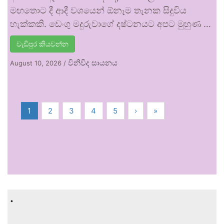
මඟතොට දී ආදී වශයෙන් ඕනෑම තැනක සිදුවිය
හැක්කකි. ඩෙංගු මදුරුවාගේ දෂ්ටනයට අපට මුහුණ …
වැඩිපුර කියවන්න
විනිවිද සායනය
August 10, 2026
/
1
2
3
4
5
›
»
.