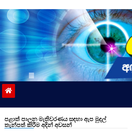
Skip
to
content
vinivida.lk
පළාත් පාලන මැතිවරණය සඳහා ඇප මුදල්
තැන්පත් කිරීම අදින් අවසන්