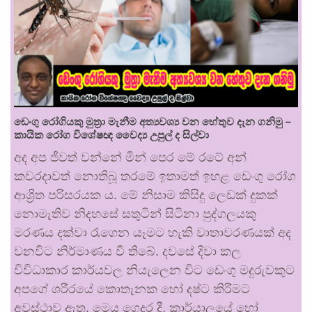
ඩෙංගු රෝගියකු ⁣මුත්‍රා මැනීම අත්‍යවශ්‍ය වන හේතුව දැන ගනිමු –
කායික රෝග විශේෂඥ වෛද්‍ය උපුල් ද සිල්වා
අද අප ජීවත් වන්නේ මින් පෙර මේ රටේ අන්
කවරදාවත් නොතිබූ තරමේ ඉතාමත් ඉහළ ඩෙංගු රෝග
ආශ්‍රිත පරිසරයක ය. මේ නිසාම කිසිදු ලෙඩක් දුකක්
නොමැතිව නිදහසේ සතුටින් සිටිනා පුද්ගලයකු
මරණය දක්වා රැගෙන යෑමට හැකි වාතාවරණයක් අද
වනවිට නිර්මාණය වී තිබේ. දවසේ දිවා කල
විවිධාකාර කාර්යවල නියැලෙන විට ඩෙංගු මදුරුවකුට
අපගේ ශරීරයේ කොතැනක හෝ දෂ්ට කිරීමට
අවස්ථාව ඇත. මෙය ගෙදර දී, කාර්යාලයේ හෝ