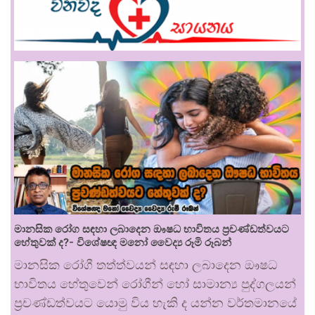
මානසික රෝග සඳහා ලබාදෙන ඖෂධ භාවිතය ප්‍රචණ්ඩත්වයට
හේතුවක් ද?- විශේෂඥ මනෝ වෛද්‍ය රූමි රූබන්
මානසික රෝගී තත්ත්වයන් සඳහා ලබාදෙන ඖෂධ
භාවිතය හේතුවෙන් රෝගීන් හෝ සාමාන්‍ය පුද්ගලයන්
ප්‍රචණ්ඩත්වයට යොමු විය හැකි ද යන්න වර්තමානයේ