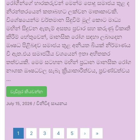
රෝගීන්ගේ භාරකරුවන් මෙන්ම පොදු සමාජය තුළ ද
නිරන්තරයෙන් කතාබහට ලක්වන මාතෘකාවකි.
විශේෂයෙන්ම වර්තමාන සිදුවීම් මුල් කොට මාධ්‍ය
මඟින් සිදුවන ඇතැම් අසත්‍ය ප්‍රචාර සහ කරුණු විකෘති
කිරීම් හේතුවෙන්, මානසික රෝග සඳහා ලබාදෙන
ඖෂධ පිළිබඳව සමාජය තුළ අනියත බියක් නිර්මාණය
වී ඇත.එය සමාජයීය වශයෙන් ඉතා අහිතකර
තත්වයකි. මෙම සටහන මඟින් ප්‍රධාන මානසික රෝග
නාශක ඖෂධවල සැබෑ ක්‍රියාකාරීත්වය, ප්‍රචණ්ඩත්වය
…
වැඩිපුර කියවන්න
විනිවිද සායනය
July 15, 2026
/
1
2
3
4
5
›
»