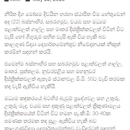
නිරිත දිග මෝසම දිවයින හරහා ස්ථාපිත වීම හේතුවෙන්
අද (22) බස්නාහිර, සබරගමුව, වයඹ සහ මධ්‍යම
පළාත්වලත් ගාල්ල සහ මාතර දිස්ත්‍රික්කවලත් විටින් විට
වැසි හෝ ගිගුරුම් සහිත වැසි ඇති විය හැකි බව
කාලගුණ විද්‍යා දෙපාර්තමේන්තුව නිවේදනයක් නිකුත්
කරමින් සඳහන් කරයි.
එමෙන්ම බස්නාහිර සහ සබරගමුව පළාත්වලත් ගාල්ල,
මාතර, පුත්තලම, නුවරඑළිය සහ මහනුවර
දිස්ත්‍රික්කවලත් ඇතැම් ස්ථානවල මි.මී. 50ට වැඩි තරමක
තද වැසි ඇතිවිය හැකියි.
මධ්‍යම කඳුකරයේ බටහිර බැවුම් ප්‍රදේශවල සහ උතුරු,
උතුරු-මැද, වයඹ සහ දකුණු පළාත්වලත් ත්‍රිකුණාමලය
දිස්ත්‍රික්කයේත් විටින් විට හමන පැ.කි.මී. 30-40ක
පමණක තරමක තද සුළං ඇතිවිය හැකි බව
කාලගුණවිද්‍යා දෙපාර්තමේන්තුව වැඩිදුරටත් සඳහන්