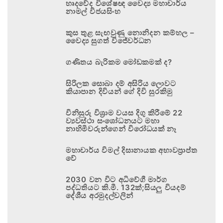
හෘදවේද විශේෂඥ වෛද්‍ය මහාචාර්ය
නාමල් විජයසිංහ
කුස තුළ සැඟවුණු නොනිදන කම්හල –
වෛද්‍ය සුගත් විජේවර්ධන
ගණිතය බැරිකම මෝඩකමක් ද?
සිරිලක සොබා දම් අසිරිය ලොවට
කියාපාන දිවියන් ගේ දිවි සුරකිමු
විනිසුරු විශ්‍රාම වයස දිගු කිරීමේ 22
ව්‍යවස්ථා සංශෝධනයට මහා
නාහිමිවරුන්ගෙන් විරෝධයක් නෑ
මහාචාර්ය විමල් දිසානායක අභාවප්‍රාප්ත
වේ
2030 වන විට අධිවේගී මාර්ග
පද්ධතියට කි.මී. 132ක්;සියලු වියදම්
දේශීය අරමුදල්වලින්