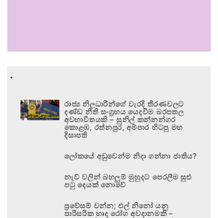
.
රාජ්‍ය නිලධාරීන්ගේ වැරදි තීරණවලට
දණ්ඩ නීති සංග්‍රහය යෙදවීම බරපතල
අවභාවිතයකි – සුනිල් කන්නන්ගර
කොළඹ, රත්නපුර, අම්පාර හිටපු මහ
දිසාපති
ලෝකයේ අඩුවෙන්ම නිදා ගන්නා ජාතිය?
නැව් වලින් බහලුම් මුහුදට පෙරලීම සුළු
පටු දෙයක් නොවේ
ප්‍රවේසම් වන්න; එල් නිනෝ යනු
පාරිසරික හෘද රෝග අවදානමකි –