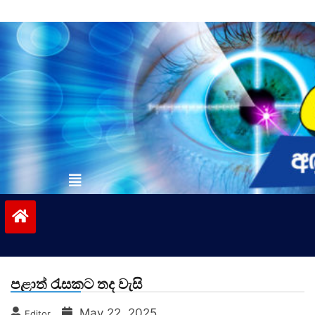
Skip
to
content
vinivida.lk
පළාත් රැසකට තද වැසි
May 22, 2025
Editor