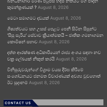
බන්ධනාගාර මරණ පිටුපස හදිසි නීතියට මග පාදන
කුමන්ත්‍රණයක් ?
August 8, 2026
මෙටා සමාගමට දඩයක්
August 8, 2026
ශිෂ්‍යත්වයට සහ උසස් පෙළට පෙනී සිටින සිසුන්ට
‘සිසු සැරිය’ සේවාව ක්‍රියාත්මකයි – ජාතික ගමනාගමන
කොමිෂන් සභාව
August 8, 2026
දත්ත ආරක්ෂණ අධිකාරියෙන් රාජ්‍ය අංශය සඳහා නව
චක්‍ර ලේඛයක් නිකුත් කරයි
August 8, 2026
විනිසුරුවරුන්ගේ විශ්‍රාම වයස දීර්ඝ කිරීමේ
සංශෝධනයට ජනමත විචාරණයක් අවශ්‍ය වුවහොත්
ඊට සූදානම්
August 8, 2026
CONTACT US