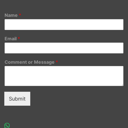
Name
*
Email
*
Comment or Message
*
Submit