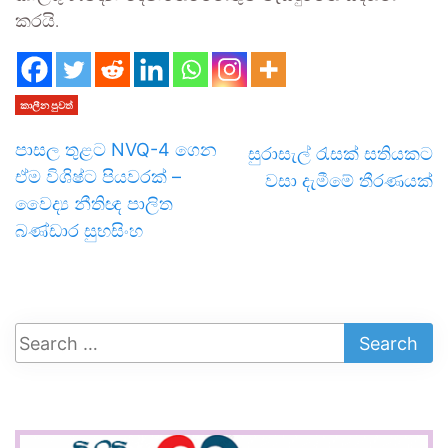
කරයි.
කාලීන පුවත්
පාසල තුළට NVQ-4 ගෙන
සුරාසැල් රැසක් සතියකට
ඒම විශිෂ්ට පියවරක් –
වසා දැමීමේ තීරණයක්
වෛද්‍ය නීතිඥ පාලිත
බණ්ඩාර සුභසිංහ