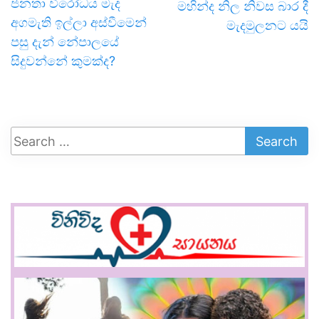
ජනතා විරෝධය මැද
මහින්ද නිල නිවස බාර දී
අගමැති ඉල්ලා අස්වීමෙන්
මැදමුලනට යයි
පසු දැන් නේපාලයේ
සිදුවන්නේ කුමක්ද?