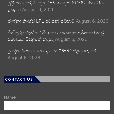
ජූලි මාසයේදී විදේශ රැකියා සඳහා පිටත්ව ගිය පිරිස
ඉහළට
August 6, 2026
ජැෆ්නා කිංග්ස් LPL අවසන් සටනට
August 6, 2026
විනිසුරුවරුන්ගේ විශ්‍රාම වයස ඉහළ දැමීමෙන් නඩු
ප්‍රමාදයට විසඳුමක් නැහැ
August 6, 2026
ප්‍රදේශ කිහිපයකට අද පැය 05කට ජලය කැපේ
August 6, 2026
CONTACT US
Name
*