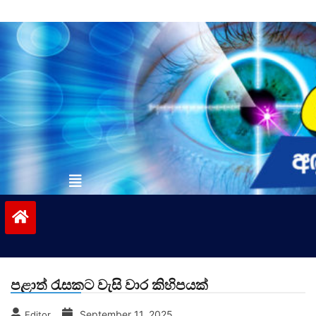
Skip
to
content
vinivida.lk
පළාත් රැසකට වැසි වාර කිහිපයක්
September 11, 2025
Editor