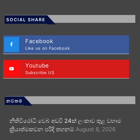
SOCIAL SHARE
Facebook
Like us on Facebook
Youtube
Subscribe US
නවතම
නීතිවිරෝධී වෙබ් අඩවි 24ක් ලංකාව තුළ වහාම
ක්‍රියාත්මකවන පරිදි තහනම්
August 6, 2026