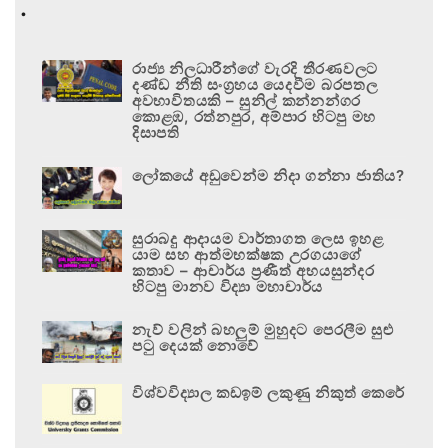
.
රාජ්‍ය නිලධාරීන්ගේ වැරදි තීරණවලට
දණ්ඩ නීති සංග්‍රහය යෙදවීම බරපතල
අවභාවිතයකි – සුනිල් කන්නන්ගර
කොළඹ, රත්නපුර, අම්පාර හිටපු මහ
දිසාපති
ලෝකයේ අඩුවෙන්ම නිදා ගන්නා ජාතිය?
සුරාබදු ආදායම වාර්තාගත ලෙස ඉහළ
යාම සහ ආත්මභක්ෂක උරගයාගේ
කතාව – ආචාර්ය ප්‍රණීත් අභයසුන්දර
හිටපු මානව විද්‍යා මහාචාර්ය
නැව් වලින් බහලුම් මුහුදට පෙරලීම සුළු
පටු දෙයක් නොවේ
විශ්වවිද්‍යාල කඩඉම් ලකුණු නිකුත් කෙරේ