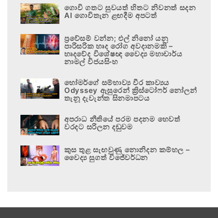
ගොවි ගතට සුවයත් හිතට නිවනත් සදන
AI ගොවිතැන ළඟදීම අපටත්
ප්‍රවේසම් වන්න; එල් නිනෝ යනු
පාරිසරික හෘද රෝග අවදානමකි –
හෘදවේද විශේෂඥ වෛද්‍ය මහාචාර්ය
නාමල් විජයසිංහ
හෝමර්ගේ සම්භාව්‍ය වීර කාව්‍යය
Odyssey ඇසුරෙන් ක්‍රිස්ටෝෆර් නෝලන්
තැනූ දැවැන්ත සිනමාපටය
අපරාධ නීතියේ පරම පදනම හෙවත්
වරදට සරිලන දඬුවම
කුස තුළ සැඟවුණු නොනිදන කම්හල –
වෛද්‍ය සුගත් විජේවර්ධන