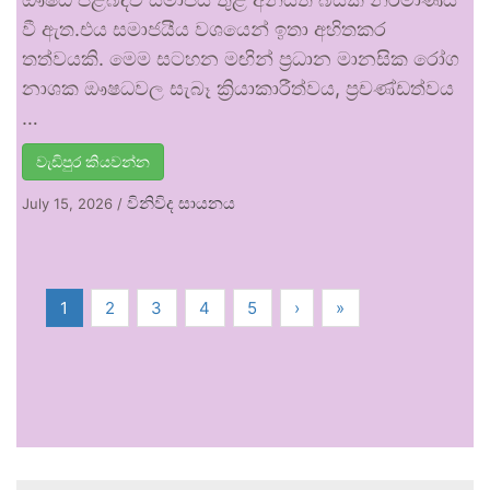
වී ඇත.එය සමාජයීය වශයෙන් ඉතා අහිතකර
තත්වයකි. මෙම සටහන මඟින් ප්‍රධාන මානසික රෝග
නාශක ඖෂධවල සැබෑ ක්‍රියාකාරීත්වය, ප්‍රචණ්ඩත්වය
…
වැඩිපුර කියවන්න
විනිවිද සායනය
July 15, 2026
/
1
2
3
4
5
›
»