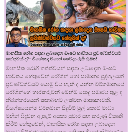
මානසික රෝග සඳහා ලබාදෙන ඖෂධ භාවිතය ප්‍රචණ්ඩත්වයට
හේතුවක් ද?- විශේෂඥ මනෝ වෛද්‍ය රූමි රූබන්
මානසික රෝගී තත්ත්වයන් සඳහා ලබාදෙන ඖෂධ
භාවිතය හේතුවෙන් රෝගීන් හෝ සාමාන්‍ය පුද්ගලයන්
ප්‍රචණ්ඩත්වයට යොමු විය හැකි ද යන්න වර්තමානයේ
රෝගීන්ගේ භාරකරුවන් මෙන්ම පොදු සමාජය තුළ ද
නිරන්තරයෙන් කතාබහට ලක්වන මාතෘකාවකි.
විශේෂයෙන්ම වර්තමාන සිදුවීම් මුල් කොට මාධ්‍ය
මඟින් සිදුවන ඇතැම් අසත්‍ය ප්‍රචාර සහ කරුණු විකෘති
කිරීම් හේතුවෙන්, මානසික රෝග සඳහා ලබාදෙන
ඖෂධ පිළිබඳව සමාජය තුළ අනියත බියක් නිර්මාණය