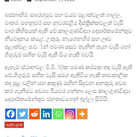
බස්නාහිර, සබරගමුව සහ වයඹ පළාත්වලත් ගාල්ල,
මාතර, මහනුවර සහ නුවරඑළිය දිස්ත්‍රික්කවලත් වැසි
වාර කිහිපයක් ඇති වේ.කාලගුණවිද්‍යා දෙපාර්තමේන්තුව
නිවේදනය කළේ, උතුරු, නැගෙනහිර සහ ඌව
පළාත්වල ප.ව. 1න් පමණ පසුව තැනින් තැන වැසි හෝ
ගිගුරුම් සහිත වැසි ඇති විය හැකි බවයි.
ඇතැම් ස්ථානවල මි.මී. 50ක පමණ තරමක තද වැසි ඇති
වේ.ගිගුරුම් සහිත වැසි සමග ඇතිවිය හැකි තාවකාලික
තද සුළංවලින් සහ අකුණු මඟින් සිදුවන අනතුරු අවම
කර ගැනීමට අවශ්‍ය පියවර ගන්නා ලෙස කාලගුණවිද්‍යා
දෙපාර්තමේන්තුව ජනතාවගෙන් ඉල්ලා සිටීයි.
කාලීන පුවත්