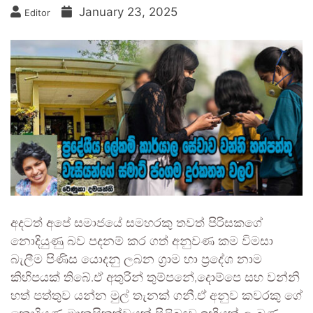
January 23, 2025
Editor
අදටත් අපේ සමාජයේ සමහරකු තවත් පිරිසකගේ
නොදියුණු බව පදනම් කර ගත් අනුවණ කම විමසා
බැලීම පිණිස යොදනු ලබන ග්‍රාම හා ප්‍රදේශ නාම
කිහිපයක් තිබේ.ඒ අතුරින් තුම්පනේ,දොම්පෙ සහ වන්නි
හත් පත්තුව යන්න මුල් තැනක් ගනී.ඒ අනුව කවරකු ගේ