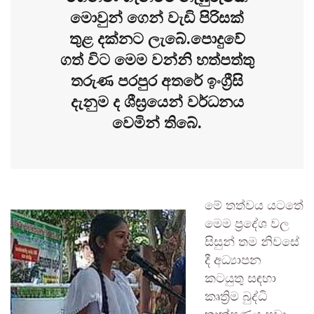
මොවුන් ගෙන් වැඩි පිරිසක්
තුළ දක්නට ලැබේ.පොදුවේ
ගත් විට මෙම වන්නි හත්පත්තු
තරුණ පරපුර අතරේ ඉංග්‍රීසි
දැනුම ද ශීඝ්‍රයෙන් වර්ධනය
වෙමින් තිබේ.
මේ තත්වය යටතේ
මෙම ප්‍රදේශ වල
සිසුන් තම නිවසේ
දී අධ්‍යාපන
කටයුතු සඳහා
කෘත්‍රිම බුද්ධි