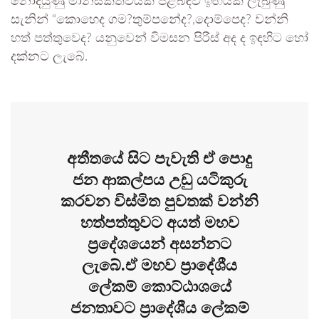
නොදියුණු මානසිකත්වයක් පිළිබඳව ඉඟියක් ලැබුණු
සැනින් “කොහෙද ගම?තුම්පනේද?,දොම්පෙද? වන්නි
හත් පත්තුවෙද? යනුවෙන් විමසන පිරිස් අද ද ඉඳහිට හෝ
දක්නට ලැබේ.
අතීතයේ සිට පැවැති ඒ පොදු
ජන ආකල්පය උඩු යටිකුරු
කරවන විස්මිත පුවතක් වන්නි
හත්පත්තුවට අයත් මහව
ප්‍රදේශයෙන් අසන්නට
ලැබේ.ඒ මහව ප්‍රාදේශීය
ලේකම් කොට්ඨාශයේ
ජනතාවට ප්‍රාදේශීය ලේකම්