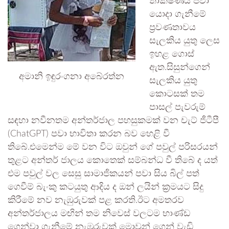
තාක්ෂණය පවා
යොදා ගැනීමේ
ප්‍රවණතාවය
සැලකිය යුතු ලෙස
ඉහළ ගොස්
ඇත.සිසුන්ගෙන්
අමානි ඉඳුරංගනා අබේරත්න
සැලකිය යුතු
කොටසක් තම
පාසල් පැවරුම්
සඳහා නවීනතම අන්තර්ජාල පහසුකමක් වන චැට් ජීටීපී
(ChatGPT) පවා භාවිතා කරන බව හෙළි වී
තිබේ.එමෙන්ම මේ වන විට ඔවුන් ගේ පවුල් පරිසරයන්
තුළට අන්තර් ජාලය කොතෙක් සම්බන්ධ වී තිබේ ද යත්
එම පවුල් වල සෙසු සාමාජිකයන් පවා සිය බිල් පත්
ගෙවීම් බැංකු කටයුතු ආදිය ද ඔන් ලයින් ක්‍රමයට සිදු
කිරීමේ නව නැඹුරුවක් පළ කරති.ඊට අමතරව
අන්තර්ජාලය මඟින් තම නිවෙස් වලටම භාණ්ඩ
ගෙන්වා ගැනීමේ නැඹුරුවක් මොවුන් ගෙන් වැඩි