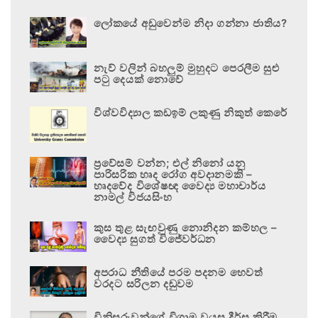
ලෝකයේ අඩුවෙන්ම නිදා ගන්නා ජාතිය?
නැව් වලින් බහලුම් මුහුදට පෙරලීම සුළු
පටු දෙයක් නොවේ
විශ්වවිද්‍යාල කඩඉම් ලකුණු නිකුත් කෙරේ
ප්‍රවේසම් වන්න; එල් නිනෝ යනු
පාරිසරික හෘද රෝග අවදානමකි –
හෘදවේද විශේෂඥ වෛද්‍ය මහාචාර්ය
නාමල් විජයසිංහ
කුස තුළ සැඟවුණු නොනිදන කම්හල –
වෛද්‍ය සුගත් විජේවර්ධන
අපරාධ නීතියේ පරම පදනම හෙවත්
වරදට සරිලන දඬුවම
විනිසුරුවන්ගේ විශ්‍රාම වයස දීර්ඝ කිරීම