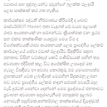
ව්‍යාපාර සහ පුද්ගලයන්ට ඔවුන්ගේ ඉලක්ක ඵලදායී
ලෙස සාක්ෂාත් කර ගත හැකිය.
කාර්යක්ෂම පද්ධති නිර්මාණය කිරීමේදී ද බොට්
මාස්ටර්(BOT Master) ඉතා වැදගත් වේ.වයඹ පළාතේ
රාජ්‍ය ආයතනයක් හා සම්බන්ධව ක්‍රියාත්මක වන ප්‍රථම
සහ එකම තාක්ෂණික යෙදවුම මෙය වීම ද
විශේෂත්වයකි.රාජ්‍ය ආයතනයක් ලෙස ප්‍රාදේශීය ලේකම්
කාර්යාලයේ සේවා වඩාත් ඵලදායීව සිදුකිරීම සඳහා
ජනතාව විසින් වට්ස්ඇප් කෙටි පණිවිඩයක් මඟින් තම
අවශ්‍යතා ඉදිරිපත් කළ විට අපේක්ෂිත උපදෙස් මත
ගැටලු විසඳීමට හා අවශ්‍ය තොරතුරු එම මොහොතේම
ග්‍රාහකයන් වෙත ලබාදීමක් මෙමඟින් සිදුකරනු ලබන
බව මහව ප්‍රාදේශීය ලේකම් නඳුන් සම්පත් පවසයි.ඔහු
වැඩි දුරටත් පෙන්වා දෙන්නේ මෙම ප්‍රදේශයේ ජනතාවට
ප්‍රවාහන අවශ්‍යතා සපුරාගැනීමේ පහසුකම් සුලබව
නොමැති පසුබිමක,අන්තර්ජාල තාක්ෂණයේ දියුණුවත්