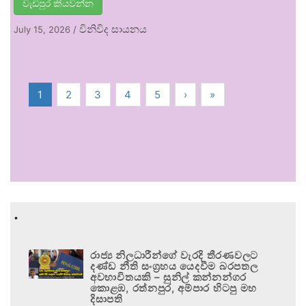
වැඩිපුර කියවන්න
විනිවිද සායනය
July 15, 2026
/
1
2
3
4
5
›
»
.
රාජ්‍ය නිලධාරීන්ගේ වැරදි තීරණවලට
දණ්ඩ නීති සංග්‍රහය යෙදවීම බරපතල
අවභාවිතයකි – සුනිල් කන්නන්ගර
කොළඹ, රත්නපුර, අම්පාර හිටපු මහ
දිසාපති