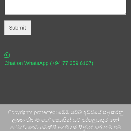
Submit
Chat on WhatsApp (+94 77 359 6107)
Copyrights protected: මෙම වෙබ් අඩවියේ පළකරනු
ලබන කිනම් හෝ දෙයකින් යම් පුද්ගලයකුට හෝ
පාර්ශවයකට යම්කිසි අගතියක් සිදුවන්නේ නම් එම