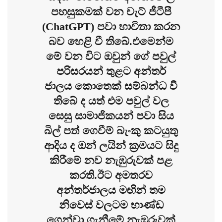
පහසුකමක් වන චැට් ජීටීපී
(ChatGPT) පවා භාවිතා කරන
බව හෙළි වී තිබේ.එමෙන්ම
මේ වන විට ඔවුන් ගේ පවුල්
පරිසරයන් තුළට අන්තර්
ජාලය කොතෙක් සම්බන්ධ වී
තිබේ ද යත් එම පවුල් වල
සෙසු සාමාජිකයන් පවා සිය
බිල් පත් ගෙවීම් බැංකු කටයුතු
ආදිය ද ඔන් ලයින් ක්‍රමයට සිදු
කිරීමේ නව නැඹුරුවක් පළ
කරති.ඊට අමතරව
අන්තර්ජාලය මඟින් තම
නිවෙස් වලටම භාණ්ඩ
ගෙන්වා ගැනීමේ නැඹුරුවක්