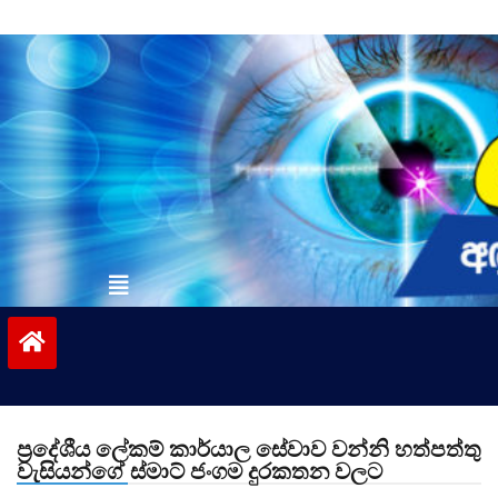
Skip
to
content
vinivida.lk
ප්‍රදේශීය ලේකම් කාර්යාල සේවාව වන්නි හත්පත්තු
වැසියන්ගේ ස්මාට් ජංගම දුරකතන වලට