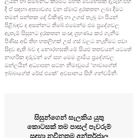
ලයින් හා සම්බන්ධ කිරීමට මහත් වෙහෙසක් දැරූහ.එහි
දී ඒ සඳහා අත්‍යාවශ්‍ය වන ස්මාට් දුරකතන ලබා දීමට
තමන් සන්තක දේ විකිණූ හා උගස් තැබූ මා පියන්
පිළිබඳව ද අසන්නට තිබේ.එමෙන්ම එම ප්‍රදේශවල
ඇතැම් සිසුනට දුරකතන සංඥා ග්‍රහණය කර ගැනීම
පිණිස අඩි තිහ හතලිහක් උස් ගස් වලට නැඟීමට පවා
සිදුව ඇති බව ද නොරහසකි.මේ සියළු තතවයන් යටතේ
නාගරික දරුවන් ගේ සහ මෙම ග්‍රාමීය ප්‍රදේශවල
ඔන්ලයින් අධ්‍යාපන සටන නිමාවූයේ “හාවාගේත්
ඉබ්බාගේත් රේස් එකේ” අවසානය සිහි ගන්වමිනි.
සිසුන්ගෙන් සැලකිය යුතු
කොටසක් තම පාසල් පැවරුම්
සඳහා නවීනතම අන්තර්ජාල