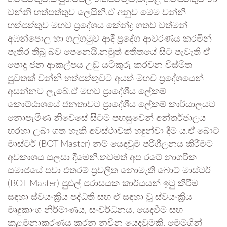
වන්නි හත්පත්තුව ලෙසිනි.ඒ අනුව මෙම වන්නි
හත්පත්තුව මහව ප්‍රදේශය කේන්ද්‍ර ගතව වත්මන්
අඹන්පොල හා ගල්ගමුව ආදී ප්‍රදේශ ආවරණය කරමින්
පැතිර තිබූ බව පෙනෙයි.නමුත් අතීතයේ සිට පැවැති ඒ
පොදු ජන ආකල්පය උඩු යටිකුරු කරවන විස්මිත
පුවතක් වන්නි හත්පත්තුවට අයත් මහව ප්‍රදේශයෙන්
අසන්නට ලැබේ.ඒ මහව ප්‍රාදේශීය ලේකම්
කොට්ඨාශයේ ජනතාවට ප්‍රාදේශීය ලේකම් කාර්යාලයට
නොපැමිණ නිවෙසේ සිටම පහසුවෙන් අන්තර්ජාලය
හරහා ලබා ගත හැකි අවස්ථාවක් හඳුන්වා දීම ය.ඒ බොට්
මාස්ටර් (BOT Master) නම් යෙදවුම පරිශීලනය කිරීමට
අවකාශය සලසා දීමෙනි.තවමත් අප රටේ නාගරික
සමාජයේ පවා එතරම් ප්‍රචලිත නොමැති බොට් මාස්ටර්
(BOT Master) පුළුල් පරාසයක කාර්යයන් ඉටු කිරීම
සඳහා ස්වයංක්‍රීය පද්ධති සහ ඒ සඳහා වූ ස්වයංක්‍රීය
මෘදුකාංග නිර්මාණය, සංවර්ධනය, යෙදවීම සහ
කළමනාකරණය කරන නවීන යෙදවුමකි. මෙමගින්