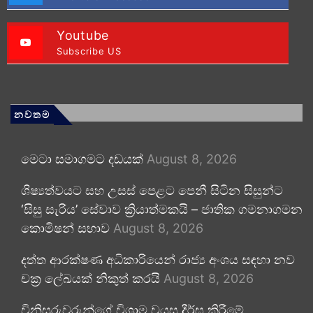
Youtube
Subscribe US
නවතම
මෙටා සමාගමට දඩයක්
August 8, 2026
ශිෂ්‍යත්වයට සහ උසස් පෙළට පෙනී සිටින සිසුන්ට
‘සිසු සැරිය’ සේවාව ක්‍රියාත්මකයි – ජාතික ගමනාගමන
කොමිෂන් සභාව
August 8, 2026
දත්ත ආරක්ෂණ අධිකාරියෙන් රාජ්‍ය අංශය සඳහා නව
චක්‍ර ලේඛයක් නිකුත් කරයි
August 8, 2026
විනිසුරුවරුන්ගේ විශ්‍රාම වයස දීර්ඝ කිරීමේ