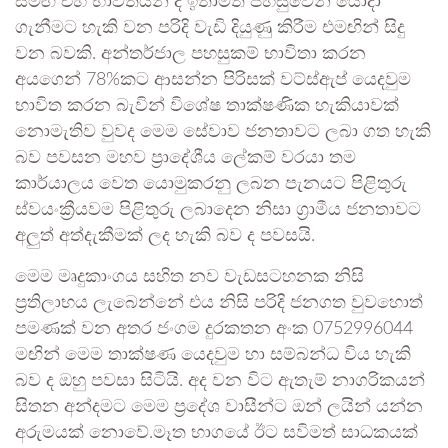
සමඟ එහි භාවිතයන් ද ඉතාමත් පහසුවෙන් යොදා
ගැනීමට හැකි වන පරිදි වැඩි දියුණු කිරීම එමඟින් සිදු
වන බවකි. අන්තර්ජාල පහසුකම් භාවිතා කරන
අයගෙන් 78%කට ආසන්න පිරිසක් වට්ස්ඇප් යෙදවුම
භාවිත කරන බැවින් විශේෂ තාක්ෂණික හැකියාවක්
නොමැතිව වුවද මෙම සේවාව ජනතාවට ලබා ගත හැකි
බව පවසන මහව ප්‍රාදේශීය ලේකම් වරයා තම
කාර්යාලය වෙත යොමුකරනු ලබන පැනයට පිළිතුරු
ස්වයංක්‍රීයවම පිළිතුරු ලබාදෙන නිසා ග්‍රාමීය ජනතාවට
අලුත් අත්දැකීමක් ලද හැකි බව ද පවසයි.
මෙම මෘදුකාංගය සහිත නව වැඩසටහනක නිසි
ප්‍රතිලාභය ලැබෙන්නේ එය නිසි පරිදි ජනගත වුවහොත්
පමණක් වන අතර ජංගම දුරකතන අංක 0752996044
මඟින් මෙම තාක්ෂණ යෙදවුම හා සම්බන්ධ විය හැකි
බව ද ඔහු පවසා සිටියි. අද වන විට ඇතැම් නාගරිකයන්
සිතන අන්දමට මෙම ප්‍රදේශ වාසීන්ට ඔන් ලයින් යන්න
අරුමයක් නොවේ.මෑත භාගයේ ඊට සවිමත් සාධකයක්