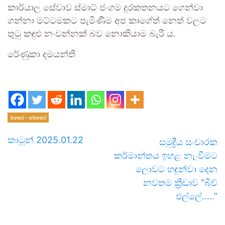
කාර්යාල සේවාව ස්මාට් ජංගම දුරකතනයට ගෙන්වා
ගන්නා මට්ටමකට පැමිණීම අප කාගේත් නෙත් වලට
තුටු කඳුළු නංවන්නක් බව නොකියාම බැරි ය.
රේණුකා දමයන්ති
එතෙර - මෙතෙර
කාටූන් 2025.01.22
සමුද්‍රීය සංචාරක
කර්මාන්තය ඉහළ නැංවීමට
ලොවට හඳුන්වා දෙන
නවතම ක්‍රීඩාව “බීච්
එල්ලේ…..”