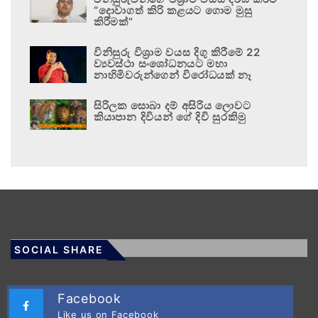
“දොවාගත් කිරි කළයට ගොම මුසු
කිරීමක්”
විනිසුරු විශ්‍රාම වයස දිගු කිරීමේ 22
ව්‍යවස්ථා සංශෝධනයට මහා
නාහිමිවරුන්ගෙන් විරෝධයක් නෑ
සිරිලක සොබා දම් අසිරිය ලොවට
කියාපාන දිවියන් ගේ දිවි සුරකිමු
SOCIAL SHARE
Facebook
Like us on Facebook