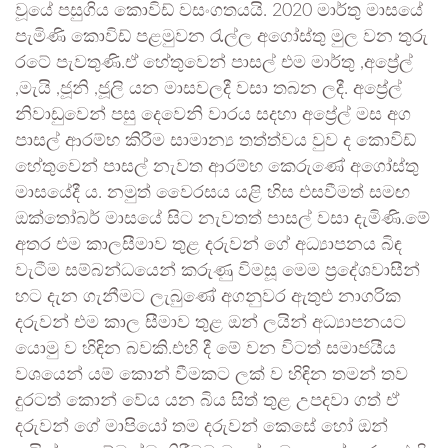
වූයේ පසුගිය කොවිඩ් වසංගතයයි. 2020 මාර්තු මාසයේ
පැමිණි කොවිඩ් පළමුවන රැල්ල අගෝස්තු මුල වන තුරු
රටේ පැවතුණි.ඒ හේතුවෙන් පාසල් එම මාර්තු ,අප්‍රේල්
,මැයි ,ජූනි ,ජූලි යන මාසවලදී වසා තබන ලදී. අප්‍රේල්
නිවාඩුවෙන් පසු දෙවෙනි වාරය සදහා අප්‍රේල් මස අග
පාසල් ආරම්භ කිරීම සාමාන්‍ය තත්ත්වය වුව ද කොවිඩ්
හේතුවෙන් පාසල් නැවත ආරම්භ කෙරුණේ අගෝස්තු
මාසයේදී ය. නමුත් වෛරසය යළි හිස එසවීමත් සමඟ
ඔක්තෝබර් මාසයේ සිට නැවතත් පාසල් වසා දැමිණි.මේ
අතර එම කාලසීමාව තුළ දරුවන් ගේ අධ්‍යාපනය බිඳ
වැටීම සම්බන්ධයෙන් කරුණු විමසූ මෙම ප්‍රදේශවාසීන්
හට දැන ගැනීමට ලැබුණේ අගනුවර ඇතුළු නාගරික
දරුවන් එම කාල සීමාව තුළ ඔන් ලයින් අධ්‍යාපනයට
යොමු ව හිඳින බවකි.එහි දී මේ වන විටත් සමාජයීය
වශයෙන් යම් කොන් වීමකට ලක් ව හිඳින තමන් තව
දුරටත් කොන් වේය යන බිය සිත් තුළ උපදවා ගත් ඒ
දරුවන් ගේ මාපියෝ තම දරුවන් කෙසේ හෝ ඔන්