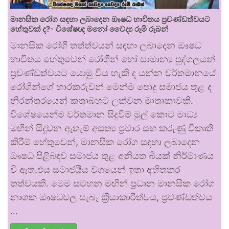
මානසික රෝග සඳහා ලබාදෙන ඖෂධ භාවිතය ප්‍රචණ්ඩත්වයට
හේතුවක් ද?- විශේෂඥ මනෝ වෛද්‍ය රූමි රූබන්
මානසික රෝගී තත්ත්වයන් සඳහා ලබාදෙන ඖෂධ
භාවිතය හේතුවෙන් රෝගීන් හෝ සාමාන්‍ය පුද්ගලයන්
ප්‍රචණ්ඩත්වයට යොමු විය හැකි ද යන්න වර්තමානයේ
රෝගීන්ගේ භාරකරුවන් මෙන්ම පොදු සමාජය තුළ ද
නිරන්තරයෙන් කතාබහට ලක්වන මාතෘකාවකි.
විශේෂයෙන්ම වර්තමාන සිදුවීම් මුල් කොට මාධ්‍ය
මඟින් සිදුවන ඇතැම් අසත්‍ය ප්‍රචාර සහ කරුණු විකෘති
කිරීම් හේතුවෙන්, මානසික රෝග සඳහා ලබාදෙන
ඖෂධ පිළිබඳව සමාජය තුළ අනියත බියක් නිර්මාණය
වී ඇත.එය සමාජයීය වශයෙන් ඉතා අහිතකර
තත්වයකි. මෙම සටහන මඟින් ප්‍රධාන මානසික රෝග
නාශක ඖෂධවල සැබෑ ක්‍රියාකාරීත්වය, ප්‍රචණ්ඩත්වය
…