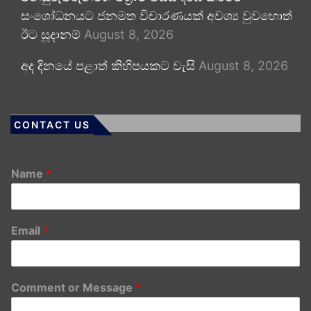
සංශෝධනයට ජනමත විචාරණයක් අවශ්‍ය වුවහොත්
ඊට සූදානම්
August 8, 2026
අද දිනයේ පළාත් කිහිපයකට වැසි
August 8, 2026
CONTACT US
Name
*
Email
*
Comment or Message
*