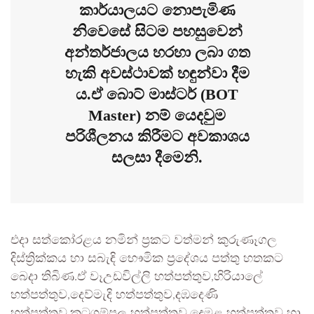
කාර්යාලයට නොපැමිණ
නිවෙසේ සිටම පහසුවෙන්
අන්තර්ජාලය හරහා ලබා ගත
හැකි අවස්ථාවක් හඳුන්වා දීම
ය.ඒ බොට් මාස්ටර් (BOT
Master) නම් යෙදවුම
පරිශීලනය කිරීමට අවකාශය
සලසා දීමෙනි.
එදා සත්කෝරළය නමින් ප්‍රකට වත්මන් කුරුණෑගල
දිස්ත්‍රික්කය හා සබැඳි භෞමික ප්‍රදේශය පත්තු හතකට
බෙදා තිබිණ.ඒ වෑඋඩවිල්ලි හත්පත්තුව,හිරියාලේ
හත්පත්තුව,දෙව්මැදි හත්පත්තුව,දඹදෙණි
හත්පත්තුව,කටුගම්පල හත්පත්තුව,දෙමළ හත්පත්තුව හා