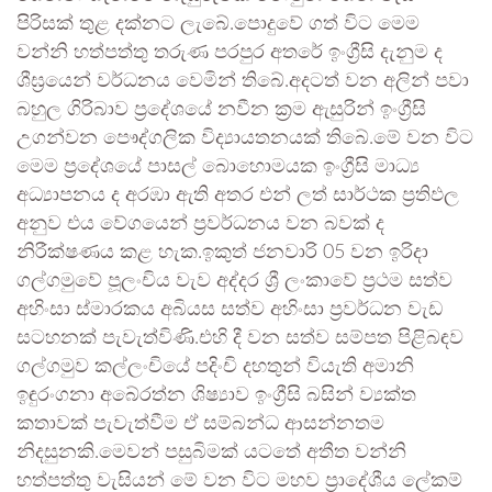
පිරිසක් තුළ දක්නට ලැබේ.පොදුවේ ගත් විට මෙම
වන්නි හත්පත්තු තරුණ පරපුර අතරේ ඉංග්‍රීසි දැනුම ද
ශීඝ්‍රයෙන් වර්ධනය වෙමින් තිබේ.අදටත් වන අලින් පවා
බහුල ගිරිබාව ප්‍රදේශයේ නවීන ක්‍රම ඇසුරින් ඉංග්‍රීසි
උගන්වන පෞද්ගලික විද්‍යායතනයක් තිබේ.මේ වන විට
මෙම ප්‍රදේශයේ පාසල් බොහොමයක ඉංග්‍රීසි මාධ්‍ය
අධ්‍යාපනය ද අරඹා ඇති අතර එන් ලත් සාර්ථක ප්‍රතිඵල
අනුව එය වේගයෙන් ප්‍රවර්ධනය වන බවක් ද
නිරීක්ෂණය කළ හැක.ඉකුත් ජනවාරි 05 වන ඉරිදා
ගල්ගමුවේ පූලංචිය වැව අද්දර ශ්‍රී ලංකාවේ ප්‍රථම සත්ව
අහිංසා ස්මාරකය අබියස සත්ව අහිංසා ප්‍රවර්ධන වැඩ
සටහනක් පැවැත්විණි.එහි දී වන සත්ව සම්පත පිළිබඳව
ගල්ගමුව කල්ලංචියේ පදිංචි දහතුන් වියැති අමානි
ඉඳුරංගනා අබේරත්න ශිෂ්‍යාව ඉංග්‍රීසි බසින් ව්‍යක්ත
කතාවක් පැවැත්වීම ඒ සම්බන්ධ ආසන්නතම
නිදසුනකි.මෙවන් පසුබිමක් යටතේ අතීත වන්නි
හත්පත්තු වැසියන් මේ වන විට මහව ප්‍රාදේශීය ලේකම්