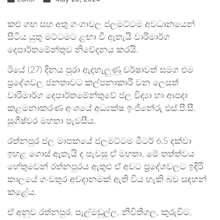
කළු ගඟ සහ අතු ගංගාවල ජලමට්ටම අවධානයෙන්
සිටිය යුතු මට්ටමට ළඟා වී ඇතැයි වාරිමාර්ග
දෙපාර්තමේන්තුව නිවේදනය කරයි.
ඊයේ (27) දිනය පුරා ඇදහැලුණු වර්ෂාවත් සමග එම
ප්‍රදේශවල ජනතාවට කල්පනාකාරී වන ලෙසත්
වාරිමාර්ග දෙපාර්තමේන්තුවේ ජල විද්‍යා හා ආපදා
කළමනාකරණ අංශයේ අධ්‍යක්ෂ ඉංජිනේරු එස්.පී.සී.
සුගීෂ්වර මහතා පැවසීය.
රත්නපුර ජල මාපකයේ ජලමට්ටම මීටර් 6.5 දක්වා
ඉහළ ගොස් ඇතැයි ද පැවසු ඒ මහතා, මේ තත්ත්වය
හේතුවෙන් රත්නපුරය ඇතුළු ඒ අවට ප්‍රදේශවලට ඉදිරි
කාලයේ ගංවතුර අවදානමක් ඇති විය හැකි බව සඳහන්
කළේය.
ඒ අනුව රත්නපුර, පැල්මඩුල්ල, නිවිතිගල, කුරුවිට,