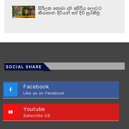
සිරිලක සොබා දම් අසිරිය ලොවට
කියාපාන දිවියන් ගේ දිවි සුරකිමු
SOCIAL SHARE
Facebook
Like us on Facebook
Youtube
Subscribe US