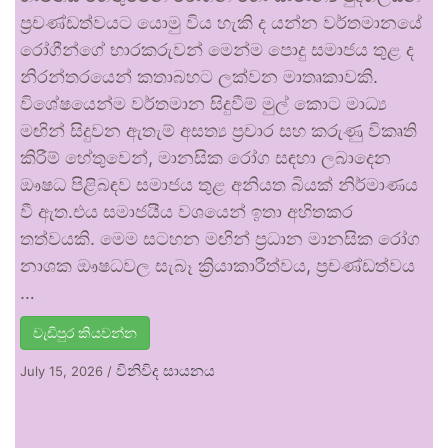
ප්‍රචණ්ඩත්වයට යොමු විය හැකි ද යන්න වර්තමානයේ
රෝගීන්ගේ භාරකරුවන් මෙන්ම පොදු සමාජය තුළ ද
නිරන්තරයෙන් කතාබහට ලක්වන මාතෘකාවකි.
විශේෂයෙන්ම වර්තමාන සිදුවීම් මුල් කොට මාධ්‍ය
මඟින් සිදුවන ඇතැම් අසත්‍ය ප්‍රචාර සහ කරුණු විකෘති
කිරීම් හේතුවෙන්, මානසික රෝග සඳහා ලබාදෙන
ඖෂධ පිළිබඳව සමාජය තුළ අනියත බියක් නිර්මාණය
වී ඇත.එය සමාජයීය වශයෙන් ඉතා අහිතකර
තත්වයකි. මෙම සටහන මඟින් ප්‍රධාන මානසික රෝග
නාශක ඖෂධවල සැබෑ ක්‍රියාකාරීත්වය, ප්‍රචණ්ඩත්වය
…
වැඩිපුර කියවන්න
විනිවිද සායනය
July 15, 2026
/