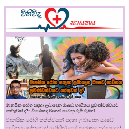
මානසික රෝග සඳහා ලබාදෙන ඖෂධ භාවිතය ප්‍රචණ්ඩත්වයට
හේතුවක් ද?- විශේෂඥ මනෝ වෛද්‍ය රූමි රූබන්
මානසික රෝගී තත්ත්වයන් සඳහා ලබාදෙන ඖෂධ
භාවිතය හේතුවෙන් රෝගීන් හෝ සාමාන්‍ය පුද්ගලයන්