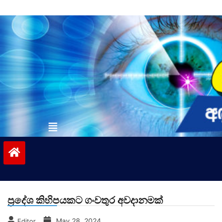
Skip
to
content
vinivida.lk
ප්‍රදේශ කිහිපයකට ගංවතුර අවදානමක්
May 28, 2024
Editor