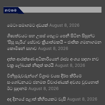
නවතම
මෙටා සමාගමට දඩයක්
August 8, 2026
ශිෂ්‍යත්වයට සහ උසස් පෙළට පෙනී සිටින සිසුන්ට
‘සිසු සැරිය’ සේවාව ක්‍රියාත්මකයි – ජාතික ගමනාගමන
කොමිෂන් සභාව
August 8, 2026
දත්ත ආරක්ෂණ අධිකාරියෙන් රාජ්‍ය අංශය සඳහා නව
චක්‍ර ලේඛයක් නිකුත් කරයි
August 8, 2026
විනිසුරුවරුන්ගේ විශ්‍රාම වයස දීර්ඝ කිරීමේ
සංශෝධනයට ජනමත විචාරණයක් අවශ්‍ය වුවහොත්
ඊට සූදානම්
August 8, 2026
අද දිනයේ පළාත් කිහිපයකට වැසි
August 8, 2026