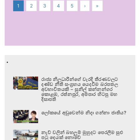
1
2
3
4
5
›
»
.
රාජ්‍ය නිලධාරීන්ගේ වැරදි තීරණවලට
දණ්ඩ නීති සංග්‍රහය යෙදවීම බරපතල
අවභාවිතයකි – සුනිල් කන්නන්ගර
කොළඹ, රත්නපුර, අම්පාර හිටපු මහ
දිසාපති
ලෝකයේ අඩුවෙන්ම නිදා ගන්නා ජාතිය?
නැව් වලින් බහලුම් මුහුදට පෙරලීම සුළු
පටු දෙයක් නොවේ