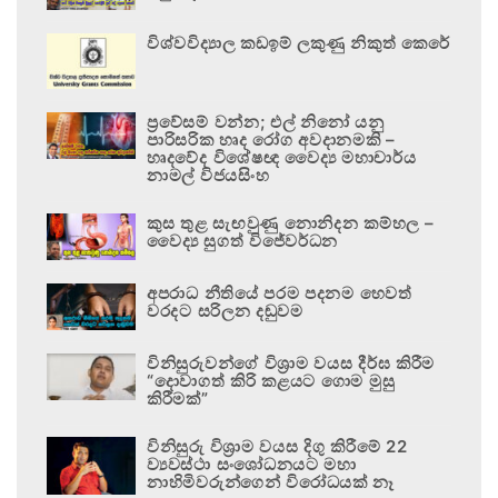
විශ්වවිද්‍යාල කඩඉම් ලකුණු නිකුත් කෙරේ
ප්‍රවේසම් වන්න; එල් නිනෝ යනු
පාරිසරික හෘද රෝග අවදානමකි –
හෘදවේද විශේෂඥ වෛද්‍ය මහාචාර්ය
නාමල් විජයසිංහ
කුස තුළ සැඟවුණු නොනිදන කම්හල –
වෛද්‍ය සුගත් විජේවර්ධන
අපරාධ නීතියේ පරම පදනම හෙවත්
වරදට සරිලන දඬුවම
විනිසුරුවන්ගේ විශ්‍රාම වයස දීර්ඝ කිරීම
“දොවාගත් කිරි කළයට ගොම මුසු
කිරීමක්”
විනිසුරු විශ්‍රාම වයස දිගු කිරීමේ 22
ව්‍යවස්ථා සංශෝධනයට මහා
නාහිමිවරුන්ගෙන් විරෝධයක් නෑ