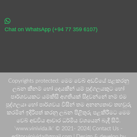
Chat on WhatsApp (+94 77 359 6107)
Copyrights protected: මෙම වෙබ් අඩවියේ පළකරනු
ලබන කිනම් හෝ දෙයකින් යම් පුද්ගලයකුට හෝ
පාර්ශවයකට යම්කිසි අගතියක් සිදුවන්නේ නම් එම
පුද්ගලයා හෝ පාර්ශවය විසින් තම අනන්‍යතාව තහවුරු
කරමින් ඉදිරිපත් කරනු ලබන පිළිතුරු පළකිරීමට මෙම
වෙබ් අඩවිය ආචාර ධර්මීය වශයෙන් බැඳී සිටී.
'www.vinivida.lk' © 2021- 2024| Contact Us -
editor.vinivida@gmail.com |
Design & develop by