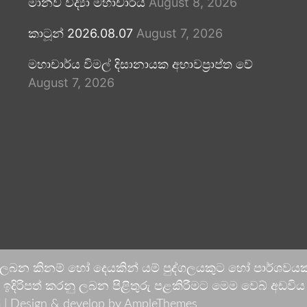
මානව විද්‍යා මහාචාර්ය
August 8, 2026
කාටූන් 2026.08.07
August 7, 2026
මහාචාර්ය විමල් දිසානායක අභාවප්‍රාප්ත වේ
August 7, 2026
 ලබන කිනම් හෝ දෙයකින් යම් පුද්ගලයකුට හෝ පාර්ශවයකට
දිරිපත් කරනු ලබන පිළිතුරු පළකිරීමට මෙම වෙබ් අඩවිය ආච
 |
Design & develop by AmpleThemes