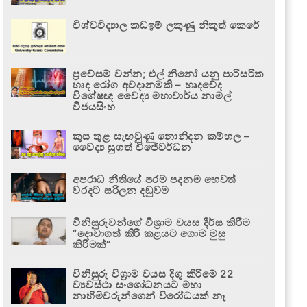
විශ්වවිද්‍යාල කඩඉම් ලකුණු නිකුත් කෙරේ
ප්‍රවේසම් වන්න; එල් නිනෝ යනු පාරිසරික
හෘද රෝග අවදානමකි – හෘදවේද
විශේෂඥ වෛද්‍ය මහාචාර්ය නාමල්
විජයසිංහ
කුස තුළ සැඟවුණු නොනිදන කම්හල –
වෛද්‍ය සුගත් විජේවර්ධන
අපරාධ නීතියේ පරම පදනම හෙවත්
වරදට සරිලන දඬුවම
විනිසුරුවන්ගේ විශ්‍රාම වයස දීර්ඝ කිරීම
“දොවාගත් කිරි කළයට ගොම මුසු
කිරීමක්”
විනිසුරු විශ්‍රාම වයස දිගු කිරීමේ 22
ව්‍යවස්ථා සංශෝධනයට මහා
නාහිමිවරුන්ගෙන් විරෝධයක් නෑ