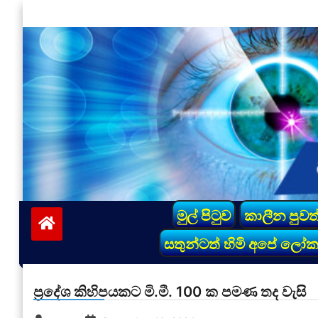
Skip
to
content
vinivida.lk
මුල් පිටුව
කාලීන පුවත
සතුන්ටත් හිමි අපේ ලෝ
ප්‍රදේශ කිහිපයකට මි.මී. 100 ක පමණ තද වැසි