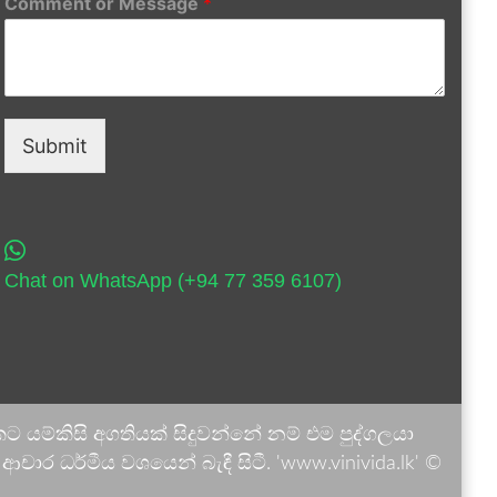
Comment or Message
*
Submit
Chat on WhatsApp (+94 77 359 6107)
 යම්කිසි අගතියක් සිදුවන්නේ නම් එම පුද්ගලයා
ාර ධර්මීය වශයෙන් බැඳී සිටී. 'www.vinivida.lk' ©