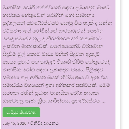
මානසික රෝගී තත්ත්වයන් සඳහා ලබාදෙන ඖෂධ
භාවිතය හේතුවෙන් රෝගීන් හෝ සාමාන්‍ය
පුද්ගලයන් ප්‍රචණ්ඩත්වයට යොමු විය හැකි ද යන්න
වර්තමානයේ රෝගීන්ගේ භාරකරුවන් මෙන්ම
පොදු සමාජය තුළ ද නිරන්තරයෙන් කතාබහට
ලක්වන මාතෘකාවකි. විශේෂයෙන්ම වර්තමාන
සිදුවීම් මුල් කොට මාධ්‍ය මඟින් සිදුවන ඇතැම්
අසත්‍ය ප්‍රචාර සහ කරුණු විකෘති කිරීම් හේතුවෙන්,
මානසික රෝග සඳහා ලබාදෙන ඖෂධ පිළිබඳව
සමාජය තුළ අනියත බියක් නිර්මාණය වී ඇත.එය
සමාජයීය වශයෙන් ඉතා අහිතකර තත්වයකි. මෙම
සටහන මඟින් ප්‍රධාන මානසික රෝග නාශක
ඖෂධවල සැබෑ ක්‍රියාකාරීත්වය, ප්‍රචණ්ඩත්වය …
වැඩිපුර කියවන්න
විනිවිද සායනය
July 15, 2026
/