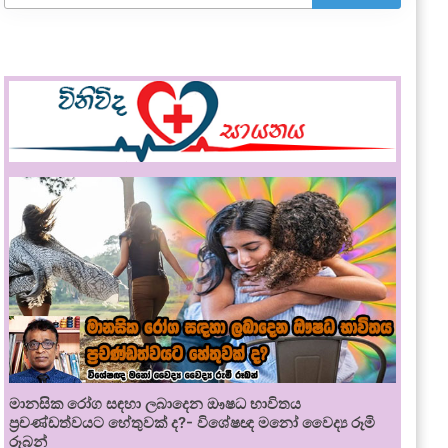
මානසික රෝග සඳහා ලබාදෙන ඖෂධ භාවිතය
ප්‍රචණ්ඩත්වයට හේතුවක් ද?- විශේෂඥ මනෝ වෛද්‍ය රූමි
රූබන්