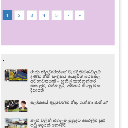
1
2
3
4
5
›
»
.
රාජ්‍ය නිලධාරීන්ගේ වැරදි තීරණවලට
දණ්ඩ නීති සංග්‍රහය යෙදවීම බරපතල
අවභාවිතයකි – සුනිල් කන්නන්ගර
කොළඹ, රත්නපුර, අම්පාර හිටපු මහ
දිසාපති
ලෝකයේ අඩුවෙන්ම නිදා ගන්නා ජාතිය?
නැව් වලින් බහලුම් මුහුදට පෙරලීම සුළු
පටු දෙයක් නොවේ