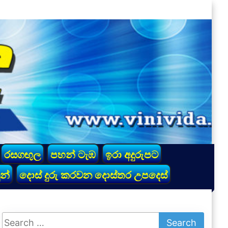
රසගඟුල
පහන් ටැඹ
ඉරා අදුරුපට
න්
දොස් දුරු කරවන දොස්තර උපදෙස්