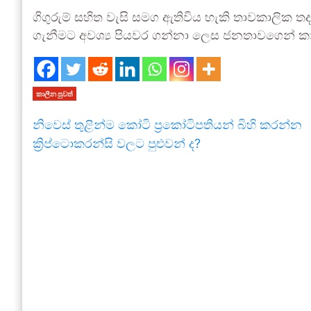
ගිගුරුම් සහිත වැසි සමග ඇතිවිය හැකි තාවකාලික තද
ගැනීමට අවශ්‍ය පියවර ගන්නා ලෙස ජනතාවගෙන් කාර
කාලීන පුවත්
නිවෙස් තුළින්ම කෝටි ප්‍රකෝටිපතියන් බිහි කරන්න
ක්‍රිප්ටොකරන්සි වලට පුළුවන් ද?