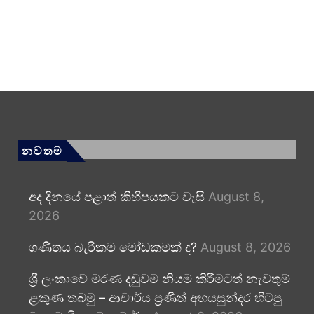
නවතම
අද දිනයේ පළාත් කිහිපයකට වැසි
August 8,
2026
ගණිතය බැරිකම මෝඩකමක් ද?
August 8, 2026
ශ්‍රී ලංකාවේ මරණ දඬුවම නියම කිරීමටත් නැවතුම්
ළකුණ තබමු – ආචාර්ය ප්‍රණීත් අභයසුන්දර හිටපු