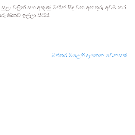
 සුළං වලින් සහ අකුණු මඟින් සිදු වන අනතුරු අවම කර
ුණිකව ඉල්ලා සිටියි.
බිත්තර මිලෙහි දැනෙන වෙනසක්