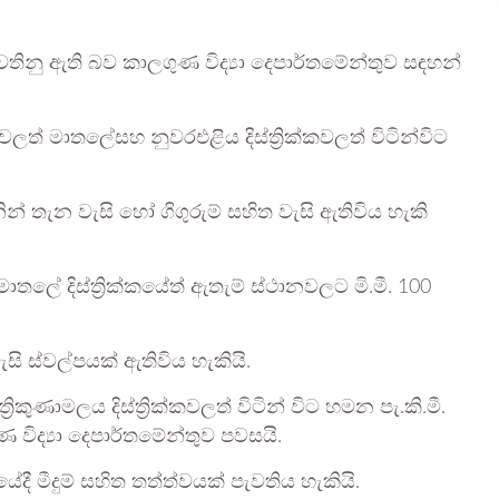
ිනු ඇති බව කාලගුණ විද්‍යා දෙපාර්තමේන්තුව සඳහන්
ත් මාතලේසහ නුවරඑළිය දිස්ත්‍රික්කවලත් විටින්විට
ින් තැන වැසි හෝ ගිගුරුම් සහිත වැසි ඇතිවිය හැකි
ලේ දිස්ත්‍රික්කයේත් ඇතැම් ස්ථානවලට මි.මී. 100
ි ස්වල්පයක් ඇතිවිය හැකියි.
කුණාමලය දිස්ත්‍රික්කවලත් විටින් විට හමන පැ.කි.මී.
ිද්‍යා දෙපාර්තමේන්තුව පවසයි.
ී මීදුම් සහිත තත්ත්වයක් පැවතිය හැකියි.