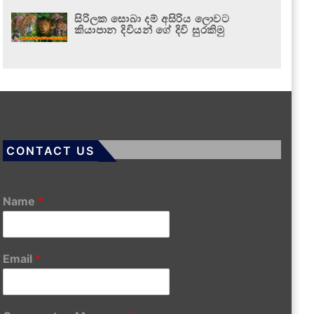
සිරිලක සොබා දම් අසිරිය ලොවට
කියාපාන දිවියන් ගේ දිවි සුරකිමු
CONTACT US
Name
*
Email
*