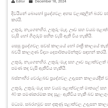
December 16, 2024
Editor
දිවයිනේ බොහෝ ප්‍රදේශවල අහස වලාකුලින් බරව පවත
කරයි.
උතුරු, නැගෙනහිර, උතුරු-මැද, ඌව සහ වයඹ පළාත්වල
වැසි හෝ ගිගුරුම් සහිත වැසි ඇති විය හැකියි.
සෙසු ප්‍රදේශවල සවස් කාලයේ හෝ රාත්‍රී කාලයේ තැන
බවයි කාලගුණ විද්‍යා දෙපාර්තමේන්තුව සඳහන් කරයි.
උතුරු, නැගෙනහිර, උතුරු-මැද සහ ඌව පළාත්වලත් මාත
පමණ තද වැසි ඇතිවිය හැකියි.
බස්නාහිර වෙරළබඩ ප්‍රදේශවල උදෑසන කාලයේදීත් වැස
උතුරු, උතුරු-මැද සහ වයඹ පළාත්වලත් මාතලේ සහ ත්‍රි
40 ක පමණතරමක තද සුළං ඇතිවිය හැකි බව කාලගුණ ව
මධ්‍යම, සබරගමුව සහ දකුණු පළාත්වල උදෑසන කාලයේද