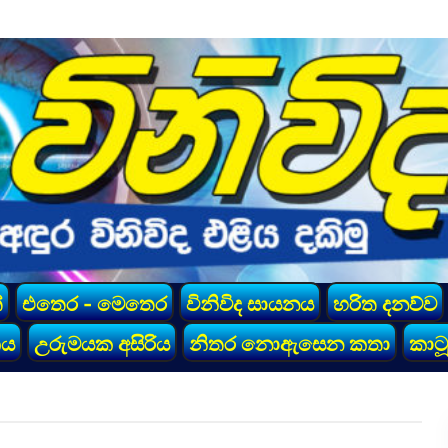
්
එතෙර - මෙතෙර
විනිවිද සායනය
හරිත දනව්ව
කය
උරුමයක අසිරිය
නිතර නොඇසෙන කතා
කාටූ