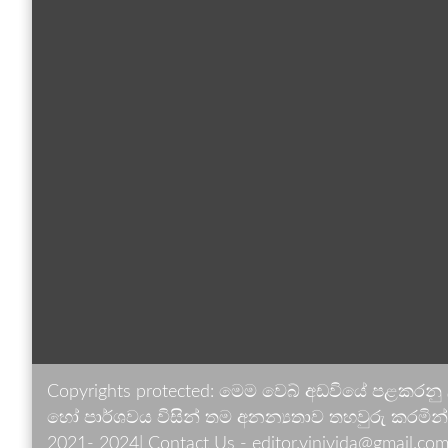
Copyrights protected: මෙම වෙබ් අඩවියේ පළකරනු
හෝ පාර්ශවය විසින් තම අනන්‍යතාව තහවුරු කරමින් ඉ
2021- 2024| Contact Us - editor.vinivida@gmail.com