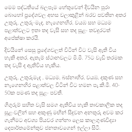
මෙම පද්ධතියේ බලපෑම හේතුවෙන් දිවයින පුරා
බොහෝ ප්‍රදේශවල අහස වලාකුළින් බරව පවතින අතර
උතුරු, උතුරු-මැද, නැගෙනහිර, වයඹ සහ මධ්‍යම
පළාත්වලට ඉතා තද වැසි සහ තද සුළං තවදුරටත්
අපේක්ෂා කරයි.
දිවයිනේ සෙසු ප්‍රදේශවලත් විටින් විට වැසි ඇති විය
හැකි අතර, ඇතැම් ස්ථානවලට මි.මී. 75ට වැඩි තරමක
තද වැසි ද ඇතිවිය හැකිය.
උතුරු, උතුරුමැද , මධ්‍යම, බස්නාහිර, වයඹ, දකුණ සහ
නැගෙනහිර පළාත්වල විටින් විට හමන පැ.කි.මී. 40-
50ක පමණ තද සුළං පවතී.
ගිගුරුම් සහිත වැසි සමග ඇතිවිය හැකි තාවකාලික තද
සුළංවලින් සහ අකුණු මඟින් සිදුවන අනතුරු අවම කර
ගැනීමට අවශ්‍ය පියවර ගන්නා ලෙස කාලගුණවිද්‍යා
දෙපාර්තමේන්තුව ජනතාවගෙන් ඉල්ලා සිටී.