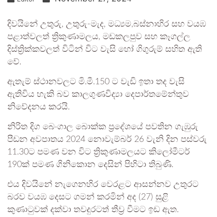
දිවයිනේ උතුරු, උතුරු-මැද, මධ්‍යම,බස්නාහිර සහ වයඹ
පළාත්වලත් ත්‍රිකුණාමලය, මඩකලපුව සහ කෑගල්ල
දිස්ත්‍රික්කවලත් විටින් විට වැසි හෝ ගිගුරුම් සහිත ඇති
වේ.
ඇතැම් ස්ථානවලට මි.මී.150 ට වැඩි ඉතා තද වැසි
ඇතිවිය හැකි බව කාලගුණවිද්‍යා දෙපාර්තමේන්තුව
නිවේදනය කරයි.
නිරිත දිග බෙංගාල බොක්ක ප්‍රදේශයේ පවතින ගැඹුරු
පීඩන අවපාතය 2024 නොවැම්බර් 26 වැනි දින පස්වරු
11.30ට පමණ වන විට ත්‍රිකුණාමලයට කිලෝමීටර්
190ක් පමණ ගිනිකොන දෙසින් පිහිටා තිබුණි.
එය දිවයිනේ නැගෙනහිර වෙරළට ආසන්නව උතුරට
බරව වයඹ දෙසට ගමන් කරමින් අද (27) සුළි
කුණාටුවක් දක්වා තවදුරටත් තීව්‍ර වීමට ඉඩ ඇත.