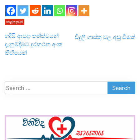
කාලීන පුවත්
හදිසි ආපදා තත්ත්වයන්
විදුලි ගාස්තු වල අඩු වීමක්
දැනුම්දීමට දුරකථන අංක
කිහිපයක්