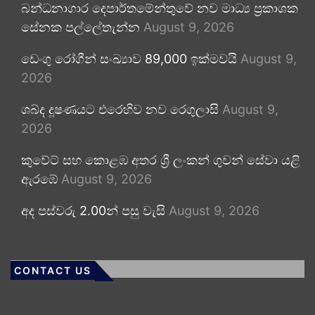
බන්ධනාගාර දෙපාර්තමේන්තුවේ නව මාධ්‍ය ප්‍රකාශක
සේනක පල්ලේතැන්න
August 9, 2026
ඩෙංගු රෝගීන් සංඛ්‍යාව 89,000 ඉක්මවයි
August 9,
2026
ශබ්ද දූෂණයට එරෙහිව නව රෙගුලාසි
August 9,
2026
කුවේට් සහ කොළඹ අතර ශ්‍රී ලංකන් ගුවන් සේවා යළි
ඇරඹේ
August 9, 2026
අද පස්වරු 2.00න් පසු වැසි
August 9, 2026
CONTACT US