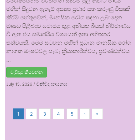
විශේෂයෙන්ම වර්තමාන සිදුවීම් මුල් කොට මාධ්‍ය
මඟින් සිදුවන ඇතැම් අසත්‍ය ප්‍රචාර සහ කරුණු විකෘති
කිරීම් හේතුවෙන්, මානසික රෝග සඳහා ලබාදෙන
ඖෂධ පිළිබඳව සමාජය තුළ අනියත බියක් නිර්මාණය
වී ඇත.එය සමාජයීය වශයෙන් ඉතා අහිතකර
තත්වයකි. මෙම සටහන මඟින් ප්‍රධාන මානසික රෝග
නාශක ඖෂධවල සැබෑ ක්‍රියාකාරීත්වය, ප්‍රචණ්ඩත්වය
…
වැඩිපුර කියවන්න
විනිවිද සායනය
July 15, 2026
/
1
2
3
4
5
›
»