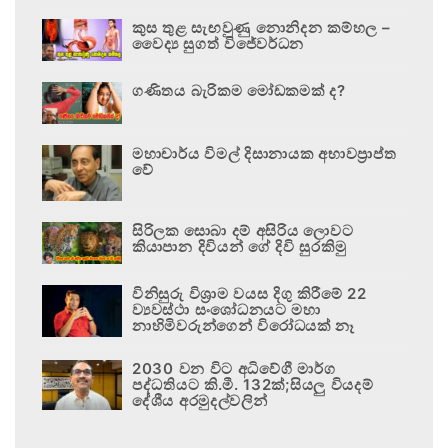
කුස තුළ සැඟවුණු නොනිදන කම්හල –
වෛද්‍ය සුගත් විජේවර්ධන
ගණිතය බැරිකම මෝඩකමක් ද?
මහාචාර්ය විමල් දිසානායක අභාවප්‍රාප්ත
වේ
සිරිලක සොබා දම් අසිරිය ලොවට
කියාපාන දිවියන් ගේ දිවි සුරකිමු
විනිසුරු විශ්‍රාම වයස දිගු කිරීමේ 22
ව්‍යවස්ථා සංශෝධනයට මහා
නාහිමිවරුන්ගෙන් විරෝධයක් නෑ
2030 වන විට අධිවේගී මාර්ග
පද්ධතියට කි.මී. 132ක්;සියලු වියදම්
දේශීය අරමුදල්වලින්