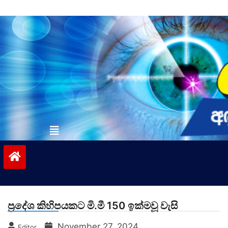
Skip
to
content
vinivida.lk
ප්‍රදේශ කිහිපයකට මි.මී 150 ඉක්මවූ වැසි
November 27, 2024
Editor