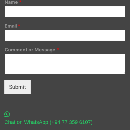
Name
*
Email
*
Comment or Message
*
Submit
Chat on WhatsApp (+94 77 359 6107)