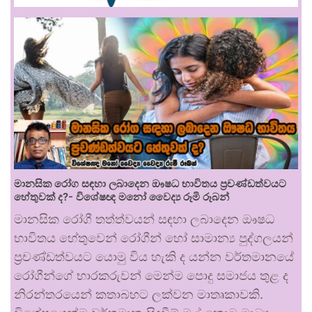
මානසික රෝග සඳහා ලබාදෙන ඖෂධ භාවිතය ප්‍රචණ්ඩත්වයට
හේතුවක් ද?- විශේෂඥ මනෝ වෛද්‍ය රූමි රූබන්
මානසික රෝගී තත්ත්වයන් සඳහා ලබාදෙන ඖෂධ
භාවිතය හේතුවෙන් රෝගීන් හෝ සාමාන්‍ය පුද්ගලයන්
ප්‍රචණ්ඩත්වයට යොමු විය හැකි ද යන්න වර්තමානයේ
රෝගීන්ගේ භාරකරුවන් මෙන්ම පොදු සමාජය තුළ ද
නිරන්තරයෙන් කතාබහට ලක්වන මාතෘකාවකි.