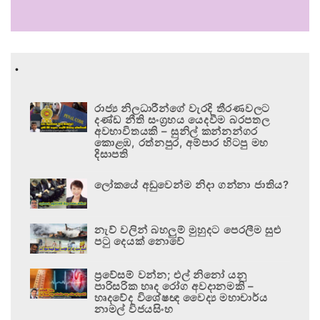
.
රාජ්‍ය නිලධාරීන්ගේ වැරදි තීරණවලට
දණ්ඩ නීති සංග්‍රහය යෙදවීම බරපතල
අවභාවිතයකි – සුනිල් කන්නන්ගර
කොළඹ, රත්නපුර, අම්පාර හිටපු මහ
දිසාපති
ලෝකයේ අඩුවෙන්ම නිදා ගන්නා ජාතිය?
නැව් වලින් බහලුම් මුහුදට පෙරලීම සුළු
පටු දෙයක් නොවේ
ප්‍රවේසම් වන්න; එල් නිනෝ යනු
පාරිසරික හෘද රෝග අවදානමකි –
හෘදවේද විශේෂඥ වෛද්‍ය මහාචාර්ය
නාමල් විජයසිංහ