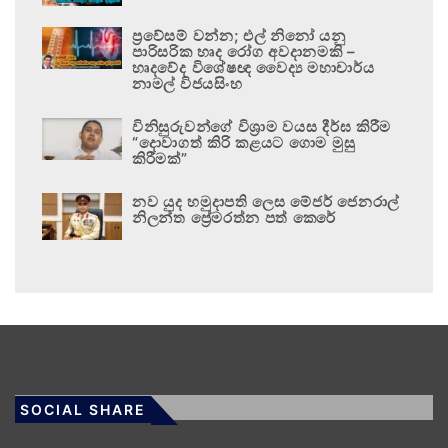
ප්‍රවේසම් වන්න; එල් නිනෝ යනු
පාරිසරික හෘද රෝග අවදානමකි –
හෘදවේද විශේෂඥ වෛද්‍ය මහාචාර්ය
නාමල් විජයසිංහ
විනිසුරුවන්ගේ විශ්‍රාම වයස දීර්ඝ කිරීම
“දොවාගත් කිරි කළයට ගොම මුසු
කිරීමක්”
නව යුද හමුදාපති ලෙස මේජර් ජෙනරාල්
නිලන්ත ප්‍රේමරත්න පත් කෙරේ
SOCIAL SHARE