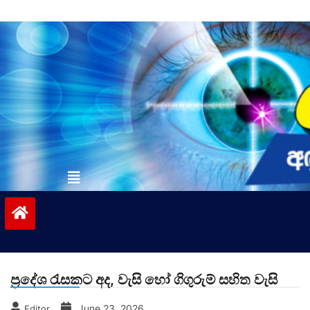
Skip
to
content
vinivida.lk
ප්‍රදේශ රැසකට අද, වැසි හෝ ගිගුරුම් සහිත වැසි
June 23, 2026
Editor