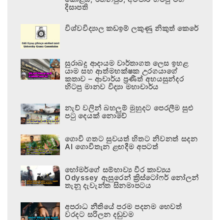
දිසාපති
විශ්වවිද්‍යාල කඩඉම් ලකුණු නිකුත් කෙරේ
සුරාබදු ආදායම වාර්තාගත ලෙස ඉහළ
යාම සහ ආත්මභක්ෂක උරගයාගේ
කතාව – ආචාර්ය ප්‍රණීත් අභයසුන්දර
හිටපු මානව විද්‍යා මහාචාර්ය
නැව් වලින් බහලුම් මුහුදට පෙරලීම සුළු
පටු දෙයක් නොවේ
ගොවි ගතට සුවයත් හිතට නිවනත් සදන
AI ගොවිතැන ළඟදීම අපටත්
හෝමර්ගේ සම්භාව්‍ය වීර කාව්‍යය
Odyssey ඇසුරෙන් ක්‍රිස්ටෝෆර් නෝලන්
තැනූ දැවැන්ත සිනමාපටය
අපරාධ නීතියේ පරම පදනම හෙවත්
වරදට සරිලන දඬුවම