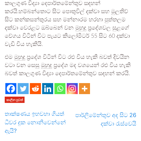
කාලගුණ විද්‍යා දෙපාර්තමේන්තුව සඳහන්
කරයි.හම්බන්තොට සිට පොතුවිල් දක්වා සහ මුලතිව්
සිට කන්කසන්තුරය සහ මන්නාරම හරහා පුත්තලම
දක්වා වෙරළට ඔබ්බෙන් වන මුහුදු ප්‍රදේශවල සුළගේ
වේගය විටින් විට පැයට කිලෝමීටර් 55 සිට 60 දක්වා
වැඩි විය හැකියි.
එම මුහුදු ප්‍රදේශ විටින් විට රළු විය හැකි බවත් දිවයින
වටා වන සෙසු මුහුදු ප්‍රදේශ මද වශයෙන් රළු විය හැකි
බවත් කාලගුණ විද්‍යා දෙපාර්තමේන්තුව සඳහන් කරයි.
කාලීන පුවත්
තාක්ෂණය ඉහවහා ගියත්
පාර්ලිමේන්තුව අද සිට 26
ධීවර දුක නොනිවෙන්නේ
දක්වා රැස්වෙයි
ඇයි?