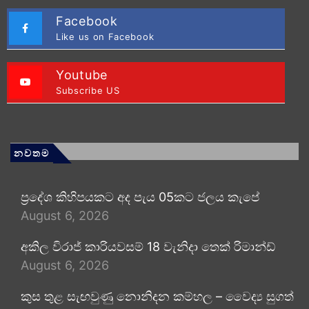
Facebook
Like us on Facebook
Youtube
Subscribe US
නවතම
ප්‍රදේශ කිහිපයකට අද පැය 05කට ජලය කැපේ
August 6, 2026
අකිල විරාජ් කාරියවසම් 18 වැනිදා තෙක් රිමාන්ඩ්
August 6, 2026
කුස තුළ සැඟවුණු නොනිදන කම්හල – වෛද්‍ය සුගත්