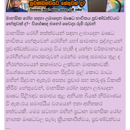
මානසික රෝග සඳහා ලබාදෙන ඖෂධ භාවිතය ප්‍රචණ්ඩත්වයට
හේතුවක් ද?- විශේෂඥ මනෝ වෛද්‍ය රූමි රූබන්
මානසික රෝගී තත්ත්වයන් සඳහා ලබාදෙන ඖෂධ
භාවිතය හේතුවෙන් රෝගීන් හෝ සාමාන්‍ය පුද්ගලයන්
ප්‍රචණ්ඩත්වයට යොමු විය හැකි ද යන්න වර්තමානයේ
රෝගීන්ගේ භාරකරුවන් මෙන්ම පොදු සමාජය තුළ ද
නිරන්තරයෙන් කතාබහට ලක්වන මාතෘකාවකි.
විශේෂයෙන්ම වර්තමාන සිදුවීම් මුල් කොට මාධ්‍ය
මඟින් සිදුවන ඇතැම් අසත්‍ය ප්‍රචාර සහ කරුණු විකෘති
කිරීම් හේතුවෙන්, මානසික රෝග සඳහා ලබාදෙන
ඖෂධ පිළිබඳව සමාජය තුළ අනියත බියක් නිර්මාණය
වී ඇත.එය සමාජයීය වශයෙන් ඉතා අහිතකර
තත්වයකි. මෙම සටහන මඟින් ප්‍රධාන මානසික රෝග
නාශක ඖෂධවල සැබෑ ක්‍රියාකාරීත්වය, ප්‍රචණ්ඩත්වය
…