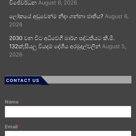
විජේවර්ධන
August 6, 2026
ලෝකයේ අඩුවෙන්ම නිදා ගන්නා ජාතිය?
August 6,
2026
2030 වන විට අධිවේගී මාර්ග පද්ධතියට කි.මී.
132ක්;සියලු වියදම් දේශීය අරමුදල්වලින්
August 5,
2026
CONTACT US
Name
*
Email
*