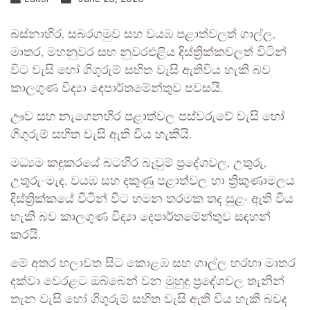
බස්නාහිර, සබරගමුව සහ වයඹ පළාත්වලත් ගාල්ල,
මාතර, මහනුවර සහ නුවරඑළිය දිස්ත්‍රික්කවලත් විටින්
විට වැසි හෝ ගිගුරුම් සහිත වැසි ඇතිවිය හැකි බව
කාලගුණ විද්‍යා දෙපාර්තමේන්තුව පවසයි.
ඌව සහ නැගෙනහිර පළාත්වල පස්වරුවේ වැසි හෝ
ගිගුරුම් සහිත වැසි ඇති විය හැකියි.
මධ්‍යම කඳුකරයේ බටහිර බෑවුම් ප්‍රදේශවල, උතුරු,
උතුරු-මැද, වයඹ සහ දකුණු පළාත්වල හා ත්‍රිකුණාමලය
දිස්ත්‍රික්කයේ විටින් විට හමන තරමක තද සුළං ඇති විය
හැකි බව කාලගුණ විද්‍යා දෙපාර්තමේන්තුව සඳහන්
කරයි.
මේ අතර හලාවත සිට කොළඹ සහ ගාල්ල හරහා මාතර
දක්වා වෙරළට ඔබ්බෙන් වන මුහුදු ප්‍රදේශවල තැනින්
තැන වැසි හෝ ගිගුරුම් සහිත වැසි ඇති විය හැකි බවද