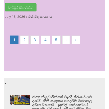
වැඩිපුර කියවන්න
විනිවිද සායනය
July 15, 2026
/
1
2
3
4
5
›
»
.
රාජ්‍ය නිලධාරීන්ගේ වැරදි තීරණවලට
දණ්ඩ නීති සංග්‍රහය යෙදවීම බරපතල
අවභාවිතයකි – සුනිල් කන්නන්ගර
කොළඹ, රත්නපුර, අම්පාර හිටපු මහ