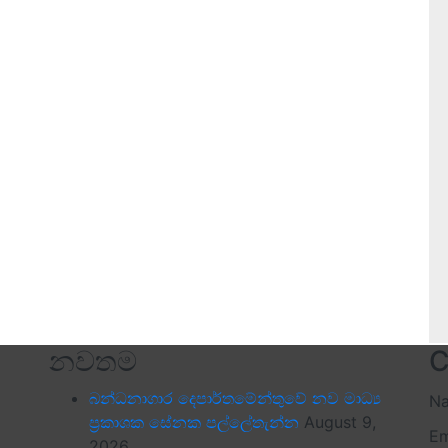
නවතම
C
බන්ධනාගාර දෙපාර්තමේන්තුවේ නව මාධ්‍ය
N
ප්‍රකාශක සේනක පල්ලේතැන්න
August 9,
Em
2026