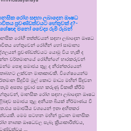
ානසික රෝග සඳහා ලබාදෙන ඖෂධ
ාවිතය ප්‍රචණ්ඩත්වයට හේතුවක් ද?-
ිශේෂඥ මනෝ වෛද්‍ය රූමි රූබන්
ානසික රෝගී තත්ත්වයන් සඳහා ලබාදෙන ඖෂධ
ාවිතය හේතුවෙන් රෝගීන් හෝ සාමාන්‍ය
ුද්ගලයන් ප්‍රචණ්ඩත්වයට යොමු විය හැකි ද
න්න වර්තමානයේ රෝගීන්ගේ භාරකරුවන්
ෙන්ම පොදු සමාජය තුළ ද නිරන්තරයෙන්
තාබහට ලක්වන මාතෘකාවකි. විශේෂයෙන්ම
ර්තමාන සිදුවීම් මුල් කොට මාධ්‍ය මඟින් සිදුවන
තැම් අසත්‍ය ප්‍රචාර සහ කරුණු විකෘති කිරීම්
ේතුවෙන්, මානසික රෝග සඳහා ලබාදෙන ඖෂධ
ිළිබඳව සමාජය තුළ අනියත බියක් නිර්මාණය වී
ත.එය සමාජයීය වශයෙන් ඉතා අහිතකර
ත්වයකි. මෙම සටහන මඟින් ප්‍රධාන මානසික
ෝග නාශක ඖෂධවල සැබෑ ක්‍රියාකාරීත්වය,
්‍රචණ්ඩත්වය …