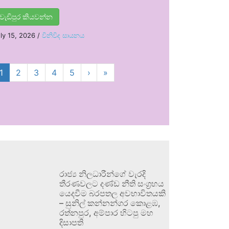
වැඩිපුර කියවන්න
ly 15, 2026
/
විනිවිද සායනය
1
2
3
4
5
›
»
රාජ්‍ය නිලධාරීන්ගේ වැරදි
තීරණවලට දණ්ඩ නීති සංග්‍රහය
යෙදවීම බරපතල අවභාවිතයකි
– සුනිල් කන්නන්ගර කොළඹ,
රත්නපුර, අම්පාර හිටපු මහ
දිසාපති