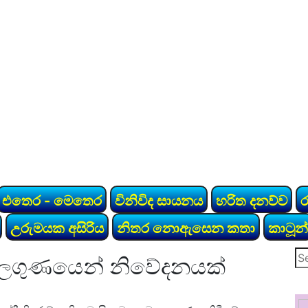
එතෙර - මෙතෙර
විනිවිද සායනය
හරිත දනව්ව
උරුමයක අසිරිය
නිතර නොඇසෙන කතා
කාටූන්
Se
 කාලගුණයෙන් නිවේදනයක්
for