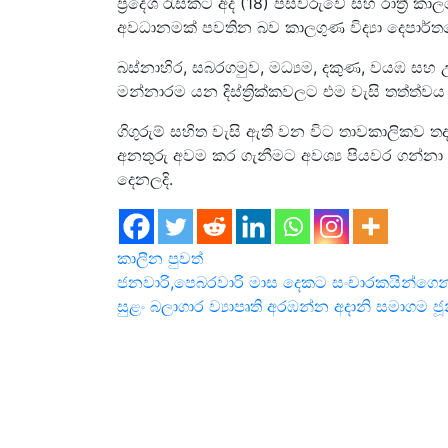
ප්‍රදේශ රැසකට අද (18) පස්වරුවේ සහ රාත්‍රී කාල
අවධානමක් පවතින බව කාලගුණ විද්‍යා දෙපාර්ත
බස්නාහිර, සබරගමුව, මධ්‍යම, දකුණ, වයඹ සහ
මන්නාරම යන දිස්ත්‍රික්කවලට එම වැසි තත්ත්
ගිගුරුම් සහිත වැසි ඇති වන විට තාවකාලිකව තද 
අනතුරු අවම කර ගැනීමට අවශ්‍ය පියවර ගන්නා 
දෙනලදි.
කාලීන පුවත්
Post
ජනවාරි,පෙබරවාරි මාස දෙකට සංචාරකයින්ගෙන
සුළං බලාගාර ව්‍යාපෘති අරඹන්න අදානි සමාගම ජූන
navigation