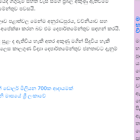
යේදී ගිගුරුම් සහිත වැසි සමග ප්‍රබල අකුණු ඇතිවීමේ
මේන්තුව පවසයි.
ම
 ඌව පළාත්වල මෙන්ම අනුරාධපුරය, වව්නියාව සහ
භ
වය අපේක්ෂා කරන බව එම දෙපාර්තමේන්තුව සඳහන් කරයි.
ව
ම
සුළං ද ඇතිවිය හැකි අතර අකුණු මගින් සිදුවිය හැකි
භ
ලෙස කාලගුණ විද්‍යා දෙපාර්තමේන්තුව ජනතාවට දැනුම්
ප
ය
ම
ක
ව
් ඩොලර් මිලියන 700ක ආදායමක්
ඇ
ි මාසයේ ශ්‍රී ලංකාවේ
හ
ප
ඇ
ත
ර
ප