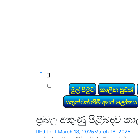
Skip
to
vinivida.lk
content
මුල් පිටුව
කාලීන පුවත්
සතුන්ටත් හිමි අපේ ලෝකය
ප්‍රබල අකුණු පිළිබඳව
Editor
March 18, 2025
March 18, 2025