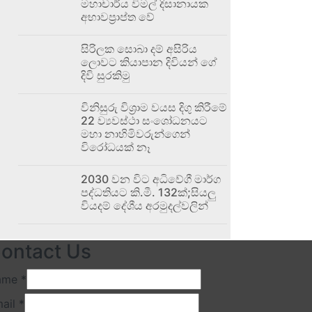
මහාචාර්ය විමල් දිසානායක
අභාවප්‍රාප්ත වේ
සිරිලක සොබා දම් අසිරිය
ලොවට කියාපාන දිවියන් ගේ
දිවි සුරකිමු
විනිසුරු විශ්‍රාම වයස දිගු කිරීමේ
22 ව්‍යවස්ථා සංශෝධනයට
මහා නාහිමිවරුන්ගෙන්
විරෝධයක් නෑ
2030 වන විට අධිවේගී මාර්ග
පද්ධතියට කි.මී. 132ක්;සියලු
වියදම් දේශීය අරමුදල්වලින්
ontact Us
ame
*
ail
*