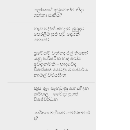
ලෝකයේ අඩුවෙන්ම නිදා
ගන්නා ජාතිය?
නැව් වලින් බහලුම් මුහුදට
පෙරලීම සුළු පටු දෙයක්
නොවේ
ප්‍රවේසම් වන්න; එල් නිනෝ
යනු පාරිසරික හෘද රෝග
අවදානමකි – හෘදවේද
විශේෂඥ වෛද්‍ය මහාචාර්ය
නාමල් විජයසිංහ
කුස තුළ සැඟවුණු නොනිදන
කම්හල – වෛද්‍ය සුගත්
විජේවර්ධන
ගණිතය බැරිකම මෝඩකමක්
ද?