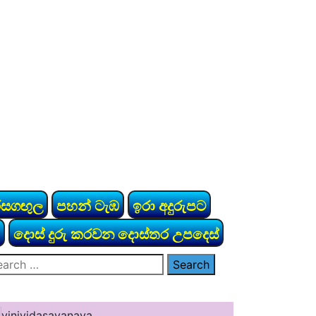
රසගඟුල
පහන් ටැඹ
ඉරා අදුරුපට
දොස් දුරු කරවන දොස්තර උපදෙස්
arch
: