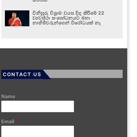
විනිසුරු විශ්‍රාම වයස දිගු කිරීමේ 22
ව්‍යවස්ථා සංශෝධනයට මහා
නාහිමිවරුන්ගෙන් විරෝධයක් නෑ
CONTACT US
Name
*
Email
*