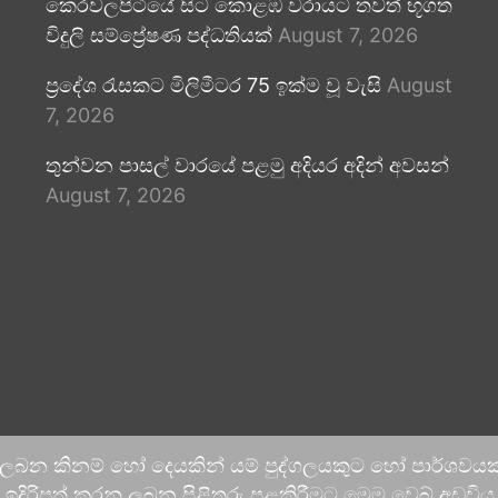
කෙරවලපිටියේ සිට කොළඹ වරායට තවත් භූගත
විදුලි සම්ප්‍රේෂණ පද්ධතියක්
August 7, 2026
ප්‍රදේශ රැසකට මිලිමීටර 75 ඉක්ම වූ වැසි
August
7, 2026
තුන්වන පාසල් වාරයේ පළමු අදියර අදින් අවසන්
August 7, 2026
 ලබන කිනම් හෝ දෙයකින් යම් පුද්ගලයකුට හෝ පාර්ශවයකට
දිරිපත් කරනු ලබන පිළිතුරු පළකිරීමට මෙම වෙබ් අඩවිය ආච