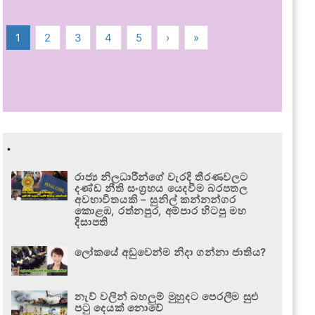
1
2
3
4
5
›
»
.
රාජ්‍ය නිලධාරීන්ගේ වැරදි තීරණවලට
දණ්ඩ නීති සංග්‍රහය යෙදවීම බරපතල
අවභාවිතයකි – සුනිල් කන්නන්ගර
කොළඹ, රත්නපුර, අම්පාර හිටපු මහ
දිසාපති
ලෝකයේ අඩුවෙන්ම නිදා ගන්නා ජාතිය?
නැව් වලින් බහලුම් මුහුදට පෙරලීම සුළු
පටු දෙයක් නොවේ