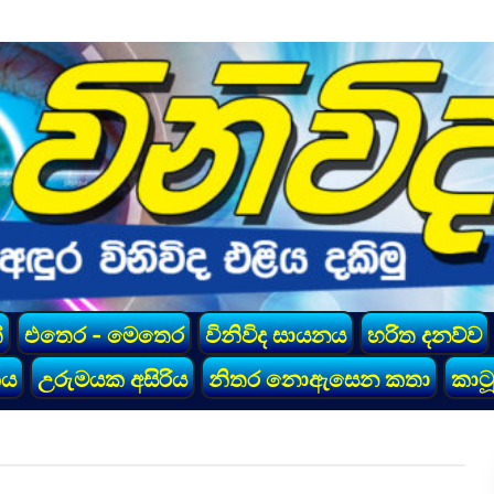
්
එතෙර - මෙතෙර
විනිවිද සායනය
හරිත දනව්ව
කය
උරුමයක අසිරිය
නිතර නොඇසෙන කතා
කාටූ