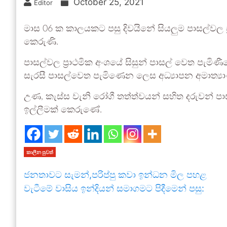
October 25, 2021
Editor
මාස 06 ක කාලයකට පසු දිවයිනේ සියලුම පාසල්වල ප්
කෙරුණි.
පාසල්වල ප්‍රාථමික අංශයේ සිසුන් පාසල් වෙත පැමිණ
සැරසී පාසල්වෙත පැමිණෙන ලෙස අධ්‍යාපන අමාත්‍යාංශ
උණ, කැස්ස වැනි රෝගී තත්ත්වයන් සහිත දරුවන් ප
ඉල්ලීමක් කෙරුණේ.
කාලීන පුවත්
ජනතාවට සැමන්,පරිප්පු කවා ඉන්ධන මිල පහළ
වැටීමේ වාසිය ඉන්දියන් සමාගමට පිදීමෙන් පසු: