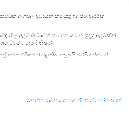
‍රාථමික අංශවල අධ්‍යයන කටයුතු අද සිට ආරම්භ
ීමේදි නිල ඇදුම බාධාවක් කර නොගෙන සුදුසු ඇඳුමකින්
ය ඊයේ දැනුම් දී තිබුණා.
ාසල් වෙත එවීමෙන් වලකින ලෙසයි මව්පියන්ගෙන්
රන්ජන් රාමනායකගේ ජීවිතයට තර්ජනයක්