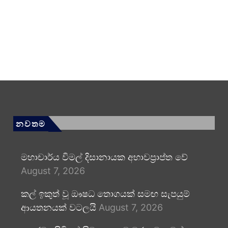
නවතම
මහාචාර්ය විමල් දිසානායක අභාවප්‍රාප්ත වේ
August 7, 2026
කල් ඉකුත් වූ ඖෂධ තොගයක් සමඟ සැපයුම්
ආයතනයක් වටලයි
August 7, 2026