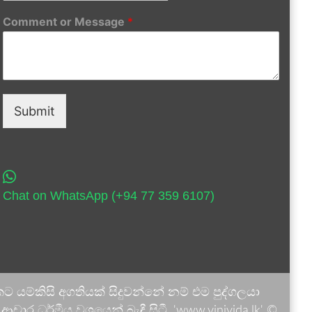
Comment or Message
*
Submit
Chat on WhatsApp (+94 77 359 6107)
 යම්කිසි අගතියක් සිදුවන්නේ නම් එම පුද්ගලයා
ාර ධර්මීය වශයෙන් බැඳී සිටී. 'www.vinivida.lk' ©