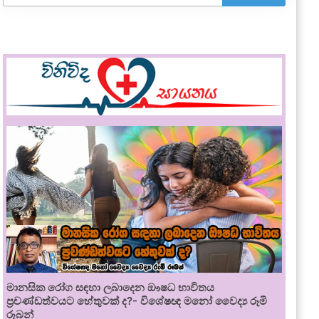
මානසික රෝග සඳහා ලබාදෙන ඖෂධ භාවිතය
ප්‍රචණ්ඩත්වයට හේතුවක් ද?- විශේෂඥ මනෝ වෛද්‍ය රූමි
රූබන්