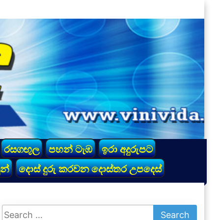
රසගඟුල
පහන් ටැඹ
ඉරා අදුරුපට
න්
දොස් දුරු කරවන දොස්තර උපදෙස්