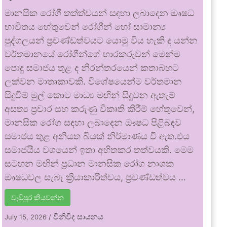
මානසික රෝගී තත්ත්වයන් සඳහා ලබාදෙන ඖෂධ
භාවිතය හේතුවෙන් රෝගීන් හෝ සාමාන්‍ය
පුද්ගලයන් ප්‍රචණ්ඩත්වයට යොමු විය හැකි ද යන්න
වර්තමානයේ රෝගීන්ගේ භාරකරුවන් මෙන්ම
පොදු සමාජය තුළ ද නිරන්තරයෙන් කතාබහට
ලක්වන මාතෘකාවකි. විශේෂයෙන්ම වර්තමාන
සිදුවීම් මුල් කොට මාධ්‍ය මඟින් සිදුවන ඇතැම්
අසත්‍ය ප්‍රචාර සහ කරුණු විකෘති කිරීම් හේතුවෙන්,
මානසික රෝග සඳහා ලබාදෙන ඖෂධ පිළිබඳව
සමාජය තුළ අනියත බියක් නිර්මාණය වී ඇත.එය
සමාජයීය වශයෙන් ඉතා අහිතකර තත්වයකි. මෙම
සටහන මඟින් ප්‍රධාන මානසික රෝග නාශක
ඖෂධවල සැබෑ ක්‍රියාකාරීත්වය, ප්‍රචණ්ඩත්වය …
වැඩිපුර කියවන්න
විනිවිද සායනය
July 15, 2026
/