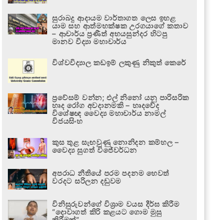
සුරාබදු ආදායම වාර්තාගත ලෙස ඉහළ
යාම සහ ආත්මභක්ෂක උරගයාගේ කතාව
– ආචාර්ය ප්‍රණීත් අභයසුන්දර හිටපු
මානව විද්‍යා මහාචාර්ය
විශ්වවිද්‍යාල කඩඉම් ලකුණු නිකුත් කෙරේ
ප්‍රවේසම් වන්න; එල් නිනෝ යනු පාරිසරික
හෘද රෝග අවදානමකි – හෘදවේද
විශේෂඥ වෛද්‍ය මහාචාර්ය නාමල්
විජයසිංහ
කුස තුළ සැඟවුණු නොනිදන කම්හල –
වෛද්‍ය සුගත් විජේවර්ධන
අපරාධ නීතියේ පරම පදනම හෙවත්
වරදට සරිලන දඬුවම
විනිසුරුවන්ගේ විශ්‍රාම වයස දීර්ඝ කිරීම
“දොවාගත් කිරි කළයට ගොම මුසු
කිරීමක්”