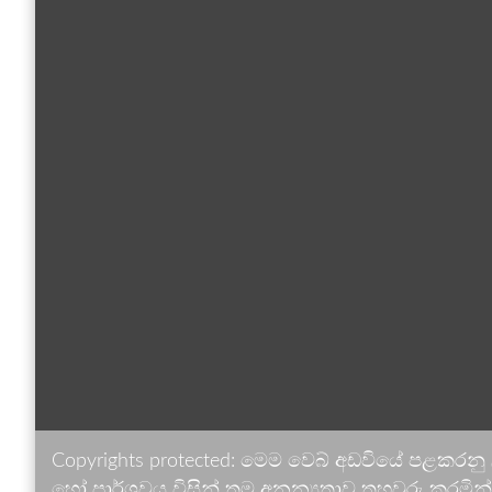
Copyrights protected: මෙම වෙබ් අඩවියේ පළකරනු
හෝ පාර්ශවය විසින් තම අනන්‍යතාව තහවුරු කරමින් ඉ