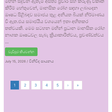
මඟින් සිදුවන ඇතැම් අසත්‍ය ප්‍රචාර සහ කරුණු විකෘති
කිරීම් හේතුවෙන්, මානසික රෝග සඳහා ලබාදෙන
ඖෂධ පිළිබඳව සමාජය තුළ අනියත බියක් නිර්මාණය
වී ඇත.එය සමාජයීය වශයෙන් ඉතා අහිතකර
තත්වයකි. මෙම සටහන මඟින් ප්‍රධාන මානසික රෝග
නාශක ඖෂධවල සැබෑ ක්‍රියාකාරීත්වය, ප්‍රචණ්ඩත්වය
…
වැඩිපුර කියවන්න
විනිවිද සායනය
July 15, 2026
/
1
2
3
4
5
›
»