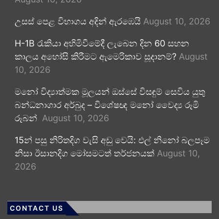
උසස් පෙළ විභාගය අදින් ඇරඹෙයි
August 10, 2026
H-1B රැකියා අහිමිවීමේදී ලැබෙන දින 60 සහන
කාලය අහෝසි කිරීමට ඇමෙරිකාව සූදානම්?
August
10, 2026
මනෝ විද්‍යාත්මක මූලයන් ඔස්සේ විසඳුම් සෙවිය යුතු
බන්ධනාගාර අර්බුද – විශේෂඥ මනෝ වෛද්‍ය රූමි
රූබන්
August 10, 2026
15න් පසු නිරිතදිග වැසි අඩු වෙයි: එල් නිනෝ බලපෑම
නිසා ඊසානදිග මෝසමටත් තර්ජනයක්
August 10,
2026
CONTACT US