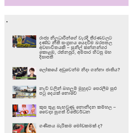
.
රාජ්‍ය නිලධාරීන්ගේ වැරදි තීරණවලට
දණ්ඩ නීති සංග්‍රහය යෙදවීම බරපතල
අවභාවිතයකි – සුනිල් කන්නන්ගර
කොළඹ, රත්නපුර, අම්පාර හිටපු මහ
දිසාපති
ලෝකයේ අඩුවෙන්ම නිදා ගන්නා ජාතිය?
නැව් වලින් බහලුම් මුහුදට පෙරලීම සුළු
පටු දෙයක් නොවේ
කුස තුළ සැඟවුණු නොනිදන කම්හල –
වෛද්‍ය සුගත් විජේවර්ධන
ගණිතය බැරිකම මෝඩකමක් ද?