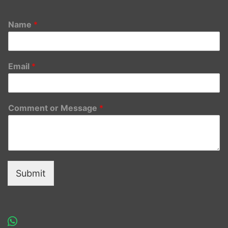
Name
*
Email
*
Comment or Message
*
Submit