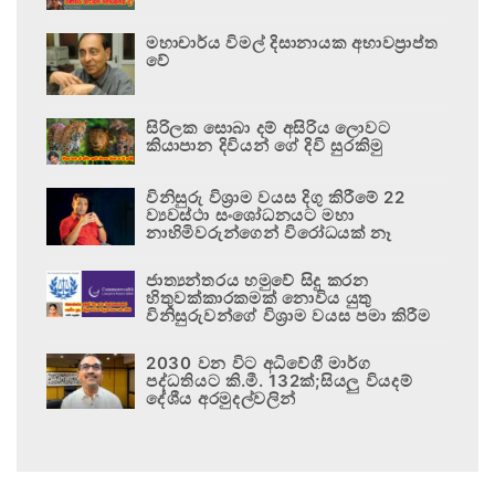
මහාචාර්ය විමල් දිසානායක අභාවප්‍රාප්ත
වේ
සිරිලක සොබා දම් අසිරිය ලොවට
කියාපාන දිවියන් ගේ දිවි සුරකිමු
විනිසුරු විශ්‍රාම වයස දිගු කිරීමේ 22
ව්‍යවස්ථා සංශෝධනයට මහා
නාහිමිවරුන්ගෙන් විරෝධයක් නෑ
ජාත්‍යන්තරය හමුවේ සිදු කරන
හිතුවක්කාරකමක් නොවිය යුතු
විනිසුරුවන්ගේ විශ්‍රාම වයස පමා කිරීම
2030 වන විට අධිවේගී මාර්ග
පද්ධතියට කි.මී. 132ක්;සියලු වියදම්
දේශීය අරමුදල්වලින්