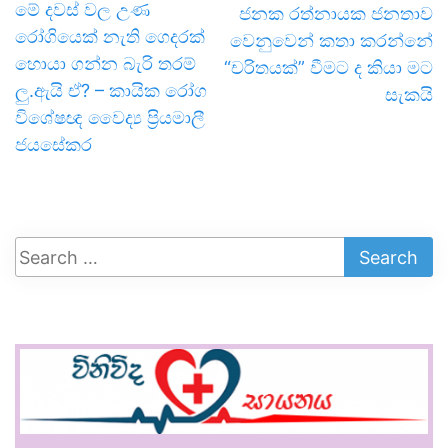
මේ දවස් වල උණ
ජනක රත්නායක ජනතාව
රෝගියෙක් නැති ගෙදරක්
වෙනුවෙන් කතා කරන්නේ
හොයා ගන්න බැරි තරම්
“චරිතයක්” වීමට ද කියා මට
ලු.ඇයි ඒ? – කායික රෝග
සැකයි
විශේෂඥ වෛද්‍ය ප්‍රියමාලී
ජයසේකර