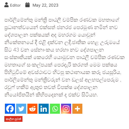
May 22, 2023
Editor
පාර්ලිමේන්තු මන්ත්‍රී පාඨලී චම්පික රණවක මහතාගේ
ප‍්‍රධානත්වයෙන් එක්සත් ජනරජ පෙරමුණ නමින් නව
දේශපාලන පක්ෂයක් අද මහරගම යොවුන්
නිකේතනයේ දී එළි දක්වන ලදී.ජාතික හෙළ උරුමයේ
සිට 43 වන සේනාංකය හරහා නව දේශපාලන
සංස්කෘතියක් කෙරෙහි යොමුවන පාඨලී චම්පික රණවක
මහතාගේ සංකල්පයක් පෙරදැරි කරගත් මෙම පක්ෂය
පිහිටුවීමේ අවස්ථාවට හිටපු කථානායක කරූ ජයසූරිය,
පාර්ලිමේන්තු මන්ත්‍රීවරුන් වන ඩලස් අලහපල්පෙරුම ,
රවුෆ් හකීම් ඇතුළු තවත් විපක්ෂ දේශපාලන
නියෝජිතයින් කිහිපදෙනක් ද එක්ව සිටියහ.
කාලීන පුවත්