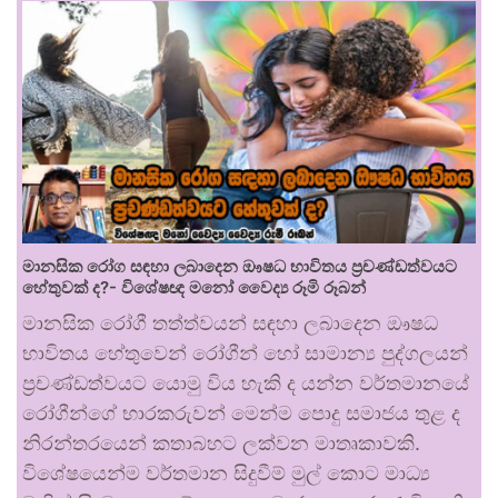
මානසික රෝග සඳහා ලබාදෙන ඖෂධ භාවිතය ප්‍රචණ්ඩත්වයට
හේතුවක් ද?- විශේෂඥ මනෝ වෛද්‍ය රූමි රූබන්
මානසික රෝගී තත්ත්වයන් සඳහා ලබාදෙන ඖෂධ
භාවිතය හේතුවෙන් රෝගීන් හෝ සාමාන්‍ය පුද්ගලයන්
ප්‍රචණ්ඩත්වයට යොමු විය හැකි ද යන්න වර්තමානයේ
රෝගීන්ගේ භාරකරුවන් මෙන්ම පොදු සමාජය තුළ ද
නිරන්තරයෙන් කතාබහට ලක්වන මාතෘකාවකි.
විශේෂයෙන්ම වර්තමාන සිදුවීම් මුල් කොට මාධ්‍ය