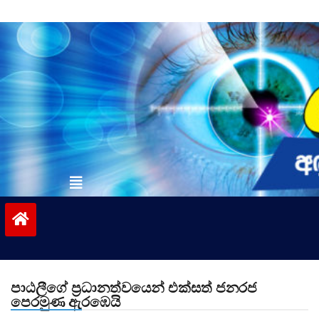
Skip
to
content
vinivida.lk
පාඨලීගේ ප්‍රධානත්වයෙන් එක්සත් ජනරජ
පෙරමුණ ඇරඹෙයි