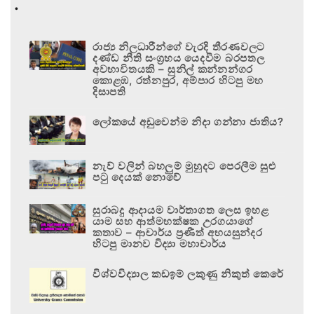
.
රාජ්‍ය නිලධාරීන්ගේ වැරදි තීරණවලට
දණ්ඩ නීති සංග්‍රහය යෙදවීම බරපතල
අවභාවිතයකි – සුනිල් කන්නන්ගර
කොළඹ, රත්නපුර, අම්පාර හිටපු මහ
දිසාපති
ලෝකයේ අඩුවෙන්ම නිදා ගන්නා ජාතිය?
නැව් වලින් බහලුම් මුහුදට පෙරලීම සුළු
පටු දෙයක් නොවේ
සුරාබදු ආදායම වාර්තාගත ලෙස ඉහළ
යාම සහ ආත්මභක්ෂක උරගයාගේ
කතාව – ආචාර්ය ප්‍රණීත් අභයසුන්දර
හිටපු මානව විද්‍යා මහාචාර්ය
විශ්වවිද්‍යාල කඩඉම් ලකුණු නිකුත් කෙරේ