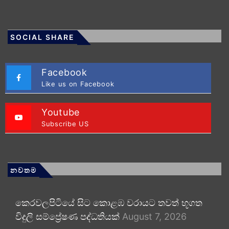
SOCIAL SHARE
Facebook
Like us on Facebook
Youtube
Subscribe US
නවතම
කෙරවලපිටියේ සිට කොළඹ වරායට තවත් භූගත
විදුලි සම්ප්‍රේෂණ පද්ධතියක්
August 7, 2026