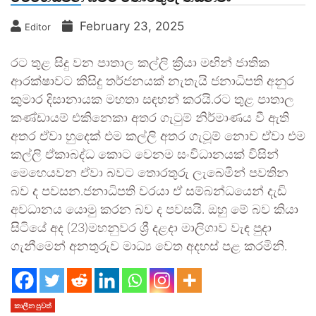
February 23, 2025
Editor
රට තුළ සිදු වන පාතාල කල්ලි ක්‍රියා මඟින් ජාතික
ආරක්ෂාවට කිසිදු තර්ජනයක් නැතැයි ජනාධිපති අනුර
කුමාර දිසානායක මහතා සඳහන් කරයි.රට තුළ පාතාල
කණ්ඩායම් එකිනෙකා අතර ගැටුම් නිර්මාණය වී ඇති
අතර ඒවා හුදෙක් එම කල්ලි අතර ගැටූම් නොව ඒවා එම
කල්ලි ඒකාබද්ධ කොට වෙනම සංවිධානයක් විසින්
මෙහෙයවන ඒවා බවට තොරතුරු ලැබෙමින් පවතින
බව ද පවසන.ජනාධිපති වරයා ඒ සම්බන්ධයෙන් දැඩි
අවධානය යොමු කරන බව ද පවසයි. ඔහු මේ බව කියා
සිටියේ අද (23)මහනුවර ශ්‍රී දළදා මාලිගාව වැඳ පුදා
ගැනීමෙන් අනතුරුව මාධ්‍ය වෙත අදහස් පළ කරමිනි.
කාලීන පුවත්