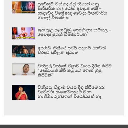
ප්‍රවේසම් වන්න; එල් නිනෝ යනු
පාරිසරික හෘද රෝග අවදානමකි –
හෘදවේද විශේෂඥ වෛද්‍ය මහාචාර්ය
නාමල් විජයසිංහ
කුස තුළ සැඟවුණු නොනිදන කම්හල –
වෛද්‍ය සුගත් විජේවර්ධන
අපරාධ නීතියේ පරම පදනම හෙවත්
වරදට සරිලන දඬුවම
විනිසුරුවන්ගේ විශ්‍රාම වයස දීර්ඝ කිරීම
“දොවාගත් කිරි කළයට ගොම මුසු
කිරීමක්”
විනිසුරු විශ්‍රාම වයස දිගු කිරීමේ 22
ව්‍යවස්ථා සංශෝධනයට මහා
නාහිමිවරුන්ගෙන් විරෝධයක් නෑ