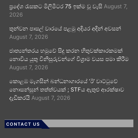
ප්‍රදේශ රැසකට මිලිමීටර 75 ඉක්ම වූ වැසි
August 7,
2026
තුන්වන පාසල් වාරයේ පළමු අදියර අදින් අවසන්
August 7, 2026
ජාත්‍යන්තරය හමුවේ සිදු කරන හිතුවක්කාරකමක්
නොවිය යුතු විනිසුරුවන්ගේ විශ්‍රාම වයස පමා කිරීම
August 7, 2026
කොළඹ මැගසින් බන්ධනාගාරයේ ‘ඊ’ වාට්ටුවේ
නොසන්සුන් තත්ත්වයක් ; STFය ඇතුළු ආරක්ෂාව
දැඩිකරයි
August 7, 2026
CONTACT US