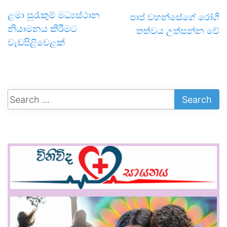
ළමා සුරැකුම් මධ්‍යස්ථාන
පාප් වහන්සේගේ රෝගී
නියාමනය කිරීමට
තත්වය උත්සන්න වේ
වැඩපිළිවෙළක්