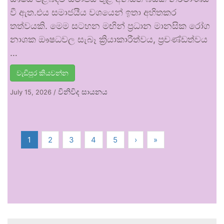
වී ඇත.එය සමාජයීය වශයෙන් ඉතා අහිතකර
තත්වයකි. මෙම සටහන මඟින් ප්‍රධාන මානසික රෝග
නාශක ඖෂධවල සැබෑ ක්‍රියාකාරීත්වය, ප්‍රචණ්ඩත්වය
…
වැඩිපුර කියවන්න
විනිවිද සායනය
July 15, 2026
/
1
2
3
4
5
›
»