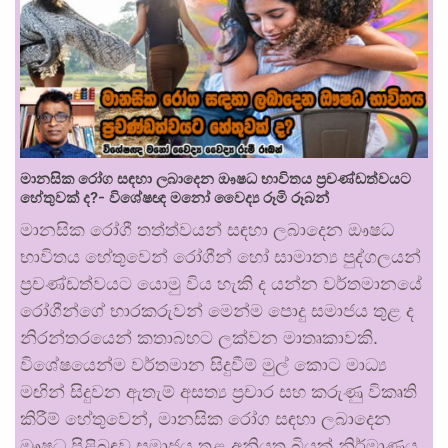
මානසික රෝග සඳහා ලබාදෙන ඖෂධ භාවිතය ප්‍රචණ්ඩත්වයට
හේතුවක් ද?- විශේෂඥ මනෝ වෛද්‍ය රූමි රූබන්
මානසික රෝගී තත්ත්වයන් සඳහා ලබාදෙන ඖෂධ
භාවිතය හේතුවෙන් රෝගීන් හෝ සාමාන්‍ය පුද්ගලයන්
ප්‍රචණ්ඩත්වයට යොමු විය හැකි ද යන්න වර්තමානයේ
රෝගීන්ගේ භාරකරුවන් මෙන්ම පොදු සමාජය තුළ ද
නිරන්තරයෙන් කතාබහට ලක්වන මාතෘකාවකි.
විශේෂයෙන්ම වර්තමාන සිදුවීම් මුල් කොට මාධ්‍ය
මඟින් සිදුවන ඇතැම් අසත්‍ය ප්‍රචාර සහ කරුණු විකෘති
කිරීම් හේතුවෙන්, මානසික රෝග සඳහා ලබාදෙන
ඖෂධ පිළිබඳව සමාජය තුළ අනියත බියක් නිර්මාණය