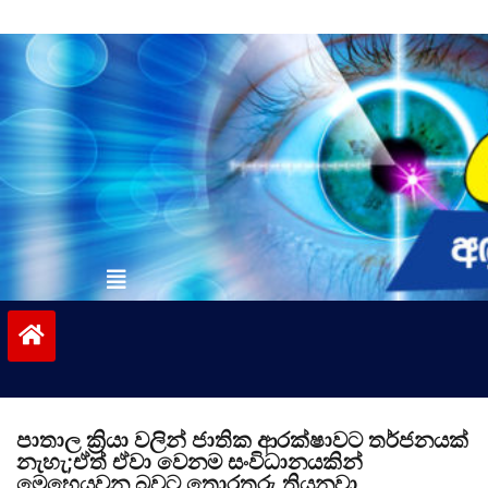
Skip
to
content
vinivida.lk
පාතාල ක්‍රියා වලින් ජාතික ආරක්ෂාවට තර්ජනයක්
නැහැ;ඒත් ඒවා වෙනම සංවිධානයකින්
මෙහෙයවන බවට තොරතුරු තියනවා