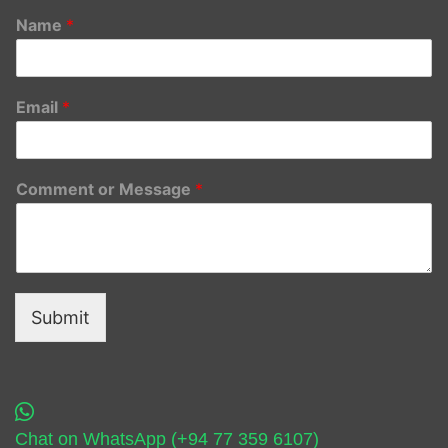
Name
*
Email
*
Comment or Message
*
Submit
Chat on WhatsApp (+94 77 359 6107)