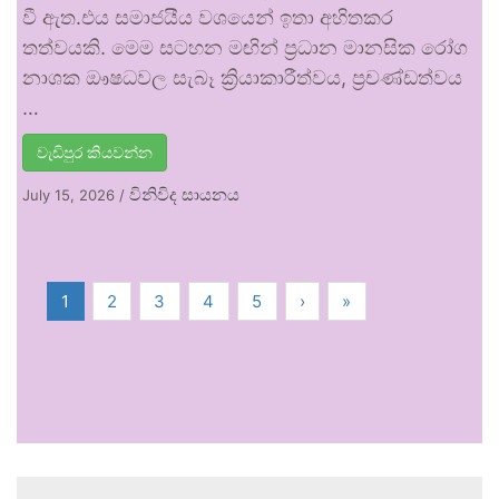
වී ඇත.එය සමාජයීය වශයෙන් ඉතා අහිතකර
තත්වයකි. මෙම සටහන මඟින් ප්‍රධාන මානසික රෝග
නාශක ඖෂධවල සැබෑ ක්‍රියාකාරීත්වය, ප්‍රචණ්ඩත්වය
…
වැඩිපුර කියවන්න
විනිවිද සායනය
July 15, 2026
/
1
2
3
4
5
›
»
.