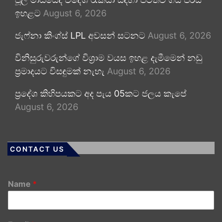
ඉහළට
August 6, 2026
ජැෆ්නා කිංග්ස් LPL අවසන් සටනට
August 6, 2026
විනිසුරුවරුන්ගේ විශ්‍රාම වයස ඉහළ දැමීමෙන් නඩු
ප්‍රමාදයට විසඳුමක් නැහැ
August 6, 2026
ප්‍රදේශ කිහිපයකට අද පැය 05කට ජලය කැපේ
August 6, 2026
CONTACT US
Name
*