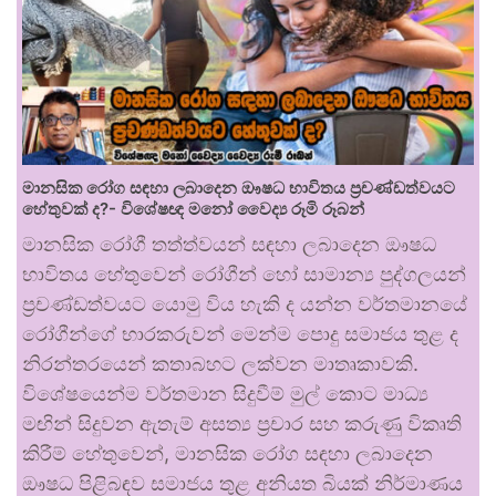
මානසික රෝග සඳහා ලබාදෙන ඖෂධ භාවිතය ප්‍රචණ්ඩත්වයට
හේතුවක් ද?- විශේෂඥ මනෝ වෛද්‍ය රූමි රූබන්
මානසික රෝගී තත්ත්වයන් සඳහා ලබාදෙන ඖෂධ
භාවිතය හේතුවෙන් රෝගීන් හෝ සාමාන්‍ය පුද්ගලයන්
ප්‍රචණ්ඩත්වයට යොමු විය හැකි ද යන්න වර්තමානයේ
රෝගීන්ගේ භාරකරුවන් මෙන්ම පොදු සමාජය තුළ ද
නිරන්තරයෙන් කතාබහට ලක්වන මාතෘකාවකි.
විශේෂයෙන්ම වර්තමාන සිදුවීම් මුල් කොට මාධ්‍ය
මඟින් සිදුවන ඇතැම් අසත්‍ය ප්‍රචාර සහ කරුණු විකෘති
කිරීම් හේතුවෙන්, මානසික රෝග සඳහා ලබාදෙන
ඖෂධ පිළිබඳව සමාජය තුළ අනියත බියක් නිර්මාණය