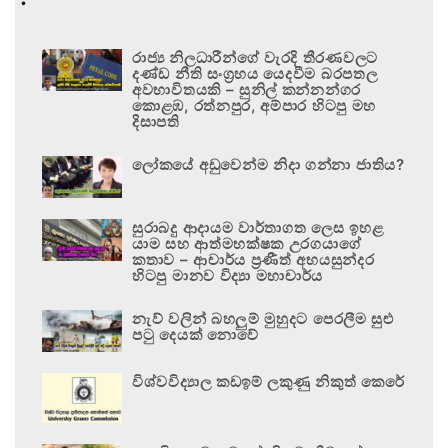
රාජ්‍ය නිලධාරීන්ගේ වැරදි තීරණවලට
දණ්ඩ නීති සංග්‍රහය යෙදවීම බරපතල
අවභාවිතයකි – සුනිල් කන්නන්ගර
කොළඹ, රත්නපුර, අම්පාර හිටපු මහ
දිසාපති
ලෝකයේ අඩුවෙන්ම නිදා ගන්නා ජාතිය?
සුරාබදු ආදායම වාර්තාගත ලෙස ඉහළ
යාම සහ ආත්මභක්ෂක උරගයාගේ
කතාව – ආචාර්ය ප්‍රණීත් අභයසුන්දර
හිටපු මානව විද්‍යා මහාචාර්ය
නැව් වලින් බහලුම් මුහුදට පෙරලීම සුළු
පටු දෙයක් නොවේ
විශ්වවිද්‍යාල කඩඉම් ලකුණු නිකුත් කෙරේ