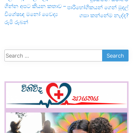
ගින්න අපට කියන කතාව –
පාරිභෝගිකයන් ගෙන් මුදල්
විශේෂඥ මනෝ වෛද්‍ය
ගසා කන්නේම නැද්ද?
රූමි රූබන්