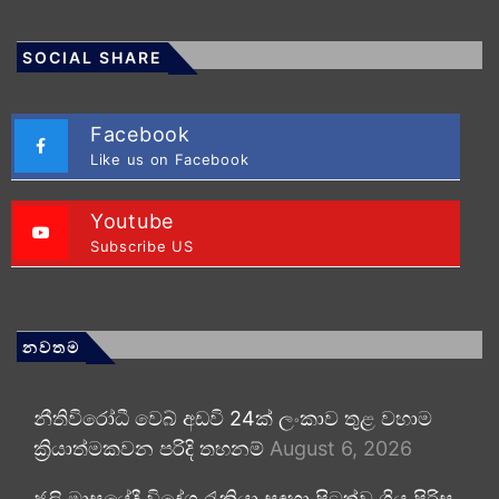
SOCIAL SHARE
Facebook
Like us on Facebook
Youtube
Subscribe US
නවතම
නීතිවිරෝධී වෙබ් අඩවි 24ක් ලංකාව තුළ වහාම
ක්‍රියාත්මකවන පරිදි තහනම්
August 6, 2026
ජූලි මාසයේදී විදේශ රැකියා සඳහා පිටත්ව ගිය පිරිස