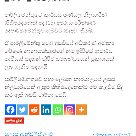
පාර්ලිමේන්තුවේ කාර්යය මණ්ඩල නිලධාරීන්
කිහිපදෙනෙක් අද (15) අපරාධ පරීක්ෂණ
දෙපාර්තමේන්තුව හමුවට කැඳවා තිබේ.
ඒ පාර්ලිමේන්තු වෙබ් අඩවියේ අධිකරණ අමාත්‍ය
හර්ෂණ නානායක්කාරගේ නම ඉදිරියේ ආචාර්ය
පදවියක් සඳහන් කිරීම සම්බන්ධයෙන් ප්‍රකාශයක්
ලබාගැනීම සඳහායි.
පාර්ලිමේන්තුවේ සභා ලේඛන කාර්යාලයේ උසස්
නිලධාරියෙක් ඇතුළු කිහිපදෙනෙක්ට එම කැඳවීම සිදු
කර ඇති බවයි වාර්තා වෙයි.
කාලීන පුවත්
ලොස් ඇන්ජලීස් ලැව්
දුරකතන සමාගම්