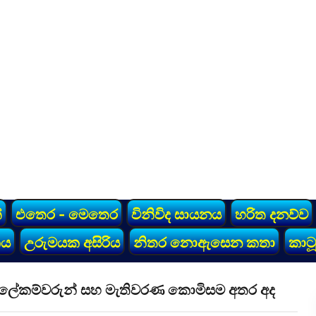
්
එතෙර - මෙතෙර
විනිවිද සායනය
හරිත දනව්ව
කය
උරුමයක අසිරිය
නිතර නොඇසෙන කතා
කාටූ
ෂ ලේකම්වරුන් සහ මැතිවරණ කොමිසම අතර අද