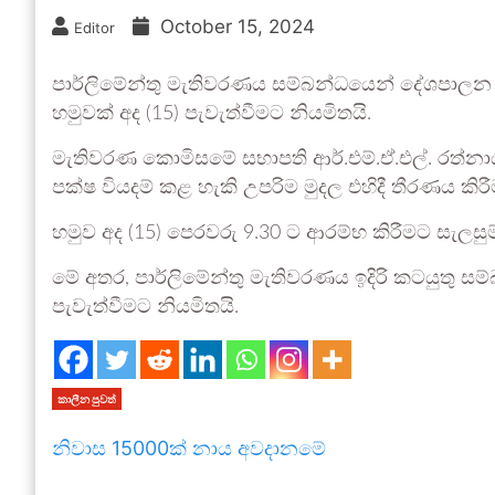
October 15, 2024
Editor
පාර්ලිමේන්තු මැතිවරණය සම්බන්ධයෙන් දේශපාල
හමුවක් අද (15) පැවැත්වීමට නියමිතයි.
මැතිවරණ කොමිසමේ සභාපති ආර්.එම්.ඒ.එල්. රත්
පක්ෂ වියදම් කළ හැකි උපරිම මුදල එහිදී තීරණය කිර
හමුව අද (15) පෙරවරු 9.30 ට ආරම්භ කිරීමට සැලසුම
මේ අතර, පාර්ලිමේන්තු මැතිවරණය ඉදිරි කටයුතු සම්බන
පැවැත්වීමට නියමිතයි.
කාලීන පුවත්
නිවාස 15000ක් නාය අවදානමේ