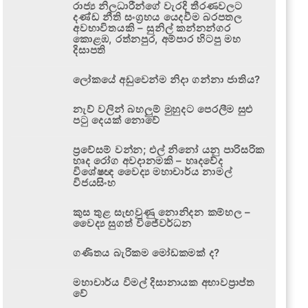
රාජ්‍ය නිලධාරීන්ගේ වැරදි තීරණවලට
දණ්ඩ නීති සංග්‍රහය යෙදවීම බරපතල
අවභාවිතයකි – සුනිල් කන්නන්ගර
කොළඹ, රත්නපුර, අම්පාර හිටපු මහ
දිසාපති
ලෝකයේ අඩුවෙන්ම නිදා ගන්නා ජාතිය?
නැව් වලින් බහලුම් මුහුදට පෙරලීම සුළු
පටු දෙයක් නොවේ
ප්‍රවේසම් වන්න; එල් නිනෝ යනු පාරිසරික
හෘද රෝග අවදානමකි – හෘදවේද
විශේෂඥ වෛද්‍ය මහාචාර්ය නාමල්
විජයසිංහ
කුස තුළ සැඟවුණු නොනිදන කම්හල –
වෛද්‍ය සුගත් විජේවර්ධන
ගණිතය බැරිකම මෝඩකමක් ද?
මහාචාර්ය විමල් දිසානායක අභාවප්‍රාප්ත
වේ