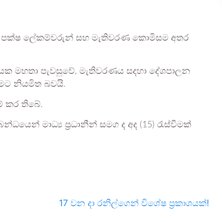
න පක්ෂ ලේකම්වරුන් සහ මැතිවරණ කොමිසම අතර
නායක මහතා පැවසුවේ, මැතිවරණය සදහා දේශපාලන
ීමට නියමිත බවයි.
් කර තිබේ.
්ධයෙන් මාධ්‍ය ප්‍රධානීන් සමග ද අද (15) රැස්වීමක්
17 වන දා රනිල්ගෙන් විශේෂ ප්‍රකාශයක්!