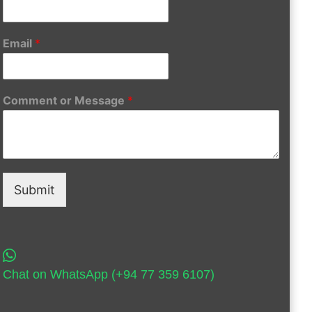
Email
*
Comment or Message
*
Submit
Chat on WhatsApp (+94 77 359 6107)