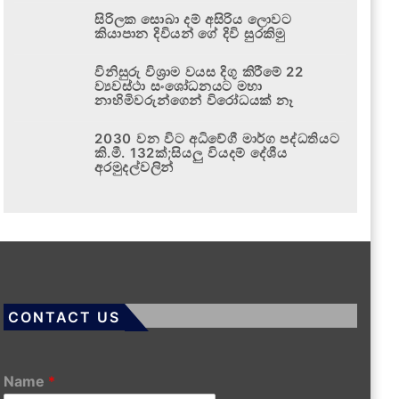
සිරිලක සොබා දම් අසිරිය ලොවට
කියාපාන දිවියන් ගේ දිවි සුරකිමු
විනිසුරු විශ්‍රාම වයස දිගු කිරීමේ 22
ව්‍යවස්ථා සංශෝධනයට මහා
නාහිමිවරුන්ගෙන් විරෝධයක් නෑ
2030 වන විට අධිවේගී මාර්ග පද්ධතියට
කි.මී. 132ක්;සියලු වියදම් දේශීය
අරමුදල්වලින්
CONTACT US
Name
*