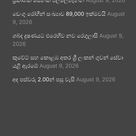
ප්‍රකාශක සේනක පල්ලේතැන්න
August 9, 2026
ඩෙංගු රෝගීන් සංඛ්‍යාව 89,000 ඉක්මවයි
August
9, 2026
ශබ්ද දූෂණයට එරෙහිව නව රෙගුලාසි
August 9,
2026
කුවේට් සහ කොළඹ අතර ශ්‍රී ලංකන් ගුවන් සේවා
යළි ඇරඹේ
August 9, 2026
අද පස්වරු 2.00න් පසු වැසි
August 9, 2026