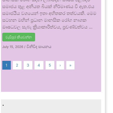
සමාජය තුළ අනියත බියක් නිර්මාණය වී ඇත.එය
සමාජයීය වශයෙන් ඉතා අහිතකර තත්වයකි. මෙම
සටහන මඟින් ප්‍රධාන මානසික රෝග නාශක
ඖෂධවල සැබෑ ක්‍රියාකාරීත්වය, ප්‍රචණ්ඩත්වය …
වැඩිපුර කියවන්න
විනිවිද සායනය
July 15, 2026
/
1
2
3
4
5
›
»
.