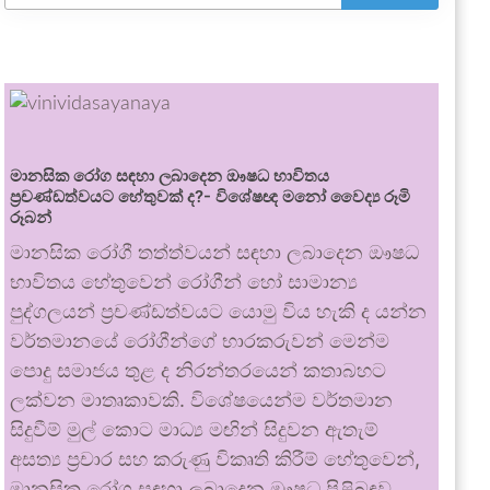
මානසික රෝග සඳහා ලබාදෙන ඖෂධ භාවිතය
ප්‍රචණ්ඩත්වයට හේතුවක් ද?- විශේෂඥ මනෝ වෛද්‍ය රූමි
රූබන්
මානසික රෝගී තත්ත්වයන් සඳහා ලබාදෙන ඖෂධ
භාවිතය හේතුවෙන් රෝගීන් හෝ සාමාන්‍ය
පුද්ගලයන් ප්‍රචණ්ඩත්වයට යොමු විය හැකි ද යන්න
වර්තමානයේ රෝගීන්ගේ භාරකරුවන් මෙන්ම
පොදු සමාජය තුළ ද නිරන්තරයෙන් කතාබහට
ලක්වන මාතෘකාවකි. විශේෂයෙන්ම වර්තමාන
සිදුවීම් මුල් කොට මාධ්‍ය මඟින් සිදුවන ඇතැම්
අසත්‍ය ප්‍රචාර සහ කරුණු විකෘති කිරීම් හේතුවෙන්,
මානසික රෝග සඳහා ලබාදෙන ඖෂධ පිළිබඳව