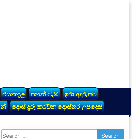
රසගඟුල
පහන් ටැඹ
ඉරා අදුරුපට
න්
දොස් දුරු කරවන දොස්තර උපදෙස්