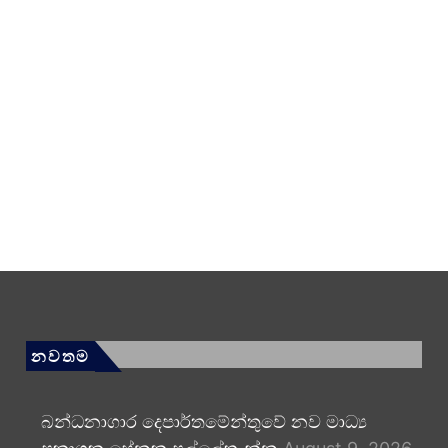
නවතම
බන්ධනාගාර දෙපාර්තමේන්තුවේ නව මාධ්‍ය