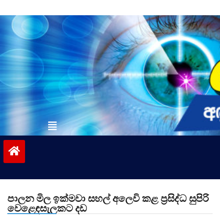
Skip
to
content
vinivida.lk
පාලන මිල ඉක්මවා සහල් අලෙවි කළ ප්‍රසිද්ධ සුපිරි
වෙළෙඳසැලකට දඩ