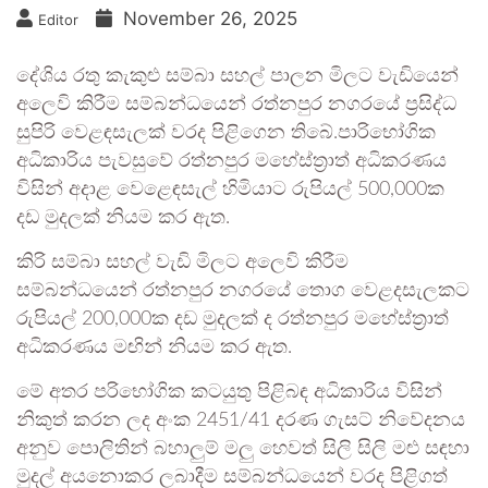
November 26, 2025
Editor
දේශිය රතු කැකුළු සම්බා සහල් පාලන මිලට වැඩියෙන්
අලෙවි කිරීම සම්බන්ධයෙන් රත්නපුර නගරයේ ප්‍රසිද්ධ
සුපිරි වෙළඳසැලක් වරද පිළිගෙන තිබේ.පාරිභෝගික
අධිකාරිය පැවසුවේ රත්නපුර මහේස්ත්‍රාත් අධිකරණය
විසින් අදාළ වෙළෙඳසැල් හිමියාට රුපියල් 500,000ක
දඩ මුදලක් නියම කර ඇත.
කිරි සම්බා සහල් වැඩි මිලට අලෙවි කිරීම
සම්බන්ධයෙන් රත්නපුර නගරයේ තොග වෙළදසැලකට
රුපියල් 200,000ක දඩ මුදලක් ද රත්නපුර මහේස්ත්‍රාත්
අධිකරණය මඟින් නියම කර ඇත.
මේ අතර පරිභෝගික කටයුතු පිළිබඳ අධිකාරිය විසින්
නිකුත් කරන ලද අංක 2451/41 දරණ ගැසට් නිවේදනය
අනුව පොලිතින් බහාලුම් මලු හෙවත් සිලි සිලි මළු සඳහා
මුදල් අයනොකර ලබාදීම සම්බන්ධයෙන් වරද පිළිගත්