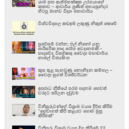
යාම සහ ආත්මභක්ෂක උරගයාගේ
කතාව – ආචාර්ය ප්‍රණීත් අභයසුන්දර
හිටපු මානව විද්‍යා මහාචාර්ය
විශ්වවිද්‍යාල කඩඉම් ලකුණු නිකුත් කෙරේ
ප්‍රවේසම් වන්න; එල් නිනෝ යනු
පාරිසරික හෘද රෝග අවදානමකි –
හෘදවේද විශේෂඥ වෛද්‍ය මහාචාර්ය
නාමල් විජයසිංහ
කුස තුළ සැඟවුණු නොනිදන කම්හල –
වෛද්‍ය සුගත් විජේවර්ධන
අපරාධ නීතියේ පරම පදනම හෙවත්
වරදට සරිලන දඬුවම
විනිසුරුවන්ගේ විශ්‍රාම වයස දීර්ඝ කිරීම
“දොවාගත් කිරි කළයට ගොම මුසු
කිරීමක්”
විනිසුරු විශ්‍රාම වයස දිගු කිරීමේ 22