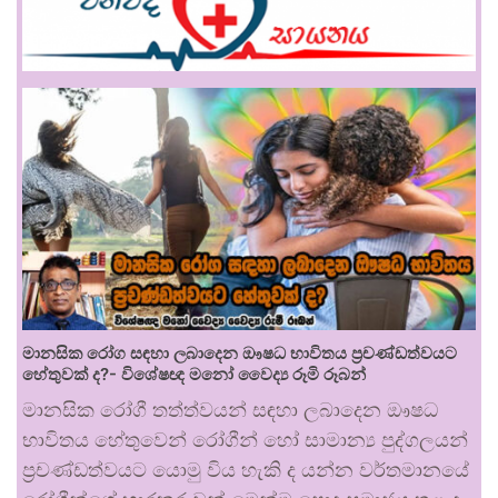
මානසික රෝග සඳහා ලබාදෙන ඖෂධ භාවිතය ප්‍රචණ්ඩත්වයට
හේතුවක් ද?- විශේෂඥ මනෝ වෛද්‍ය රූමි රූබන්
මානසික රෝගී තත්ත්වයන් සඳහා ලබාදෙන ඖෂධ
භාවිතය හේතුවෙන් රෝගීන් හෝ සාමාන්‍ය පුද්ගලයන්
ප්‍රචණ්ඩත්වයට යොමු විය හැකි ද යන්න වර්තමානයේ