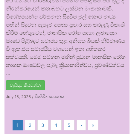
රෝගීන්ගේ භාරකරුවන් මෙන්ම පොදු සමාජය තුළ ද
නිරන්තරයෙන් කතාබහට ලක්වන මාතෘකාවකි.
විශේෂයෙන්ම වර්තමාන සිදුවීම් මුල් කොට මාධ්‍ය
මඟින් සිදුවන ඇතැම් අසත්‍ය ප්‍රචාර සහ කරුණු විකෘති
කිරීම් හේතුවෙන්, මානසික රෝග සඳහා ලබාදෙන
ඖෂධ පිළිබඳව සමාජය තුළ අනියත බියක් නිර්මාණය
වී ඇත.එය සමාජයීය වශයෙන් ඉතා අහිතකර
තත්වයකි. මෙම සටහන මඟින් ප්‍රධාන මානසික රෝග
නාශක ඖෂධවල සැබෑ ක්‍රියාකාරීත්වය, ප්‍රචණ්ඩත්වය
…
වැඩිපුර කියවන්න
විනිවිද සායනය
July 15, 2026
/
1
2
3
4
5
›
»