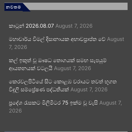
නවතම
කාටූන් 2026.08.07
August 7, 2026
මහාචාර්ය විමල් දිසානායක අභාවප්‍රාප්ත වේ
August
7, 2026
කල් ඉකුත් වූ ඖෂධ තොගයක් සමඟ සැපයුම්
ආයතනයක් වටලයි
August 7, 2026
කෙරවලපිටියේ සිට කොළඹ වරායට තවත් භූගත
විදුලි සම්ප්‍රේෂණ පද්ධතියක්
August 7, 2026
ප්‍රදේශ රැසකට මිලිමීටර 75 ඉක්ම වූ වැසි
August 7,
2026