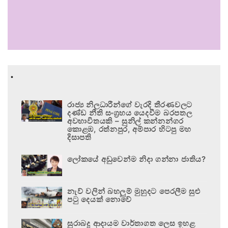
.
රාජ්‍ය නිලධාරීන්ගේ වැරදි තීරණවලට
දණ්ඩ නීති සංග්‍රහය යෙදවීම බරපතල
අවභාවිතයකි – සුනිල් කන්නන්ගර
කොළඹ, රත්නපුර, අම්පාර හිටපු මහ
දිසාපති
ලෝකයේ අඩුවෙන්ම නිදා ගන්නා ජාතිය?
නැව් වලින් බහලුම් මුහුදට පෙරලීම සුළු
පටු දෙයක් නොවේ
සුරාබදු ආදායම වාර්තාගත ලෙස ඉහළ