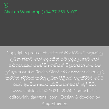
Chat on WhatsApp (+94 77 359 6107)
Copyrights protected: මෙම වෙබ් අඩවියේ පළකරනු
ලබන කිනම් හෝ දෙයකින් යම් පුද්ගලයකුට හෝ
පාර්ශවයකට යම්කිසි අගතියක් සිදුවන්නේ නම් එම
පුද්ගලයා හෝ පාර්ශවය විසින් තම අනන්‍යතාව තහවුරු
කරමින් ඉදිරිපත් කරනු ලබන පිළිතුරු පළකිරීමට මෙම
වෙබ් අඩවිය ආචාර ධර්මීය වශයෙන් බැඳී සිටී.
'www.vinivida.lk' © 2021- 2024| Contact Us -
editor.vinivida@gmail.com |
Design & develop by
AmpleThemes