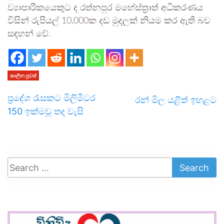
ව්‍යාපාරිකයෙකුට ද රත්නපුර මහේස්ත්‍රාත් අධිකරණය
විසින් රුපියල් 10,000ක දඩ මුදලක් නියම කර ඇති බව
සඳහන් වේ.
කාලීන පුවත්
ප්‍රදේශ රැසකට මිලිමීටර
රන් මිල යළිත් ඉහළට
150 ඉක්මවූ තද වැසි