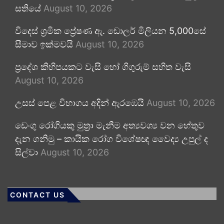
සතියේ
August 10, 2026
විදෙස් ශ්‍රමික ප්‍රේෂණ ඇ. ඩොලර් මිලියන 5,000සේ
සීමාව ඉක්මවයි
August 10, 2026
ප්‍රදේශ කිහිපයකට වැසි හෝ ගිගුරුම් සහිත වැසි
August 10, 2026
උසස් පෙළ විභාගය අදින් ඇරඹෙයි
August 10, 2026
ඩෙංගු රෝගියකු ⁣මුත්‍රා මැනීම අත්‍යවශ්‍ය වන හේතුව
දැන ගනිමු – කායික රෝග විශේෂඥ වෛද්‍ය උපුල් ද
සිල්වා
August 10, 2026
CONTACT US