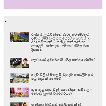
.
රාජ්‍ය නිලධාරීන්ගේ වැරදි තීරණවලට
දණ්ඩ නීති සංග්‍රහය යෙදවීම බරපතල
අවභාවිතයකි – සුනිල් කන්නන්ගර
කොළඹ, රත්නපුර, අම්පාර හිටපු මහ
දිසාපති
ලෝකයේ අඩුවෙන්ම නිදා ගන්නා ජාතිය?
නැව් වලින් බහලුම් මුහුදට පෙරලීම සුළු
පටු දෙයක් නොවේ
කුස තුළ සැඟවුණු නොනිදන කම්හල –
වෛද්‍ය සුගත් විජේවර්ධන
ගණිතය බැරිකම මෝඩකමක් ද?