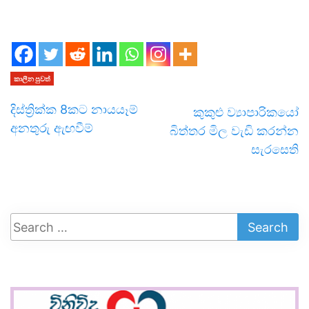
කාලීන පුවත්
දිස්ත්‍රික්ක 8කට නායයෑම්
කුකුළු ව්‍යාපාරිකයෝ
අනතුරු ඇඟවීම්
බිත්තර මිල වැඩි කරන්න
සැරසෙති