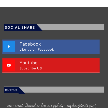
SOCIAL SHARE
Facebook
Like us on Facebook
Youtube
Subscribe US
නවතම
පහ වසර ශිෂ්‍යත්ව විභාග ප්‍රතිඵල සැප්තැම්බර් මුල්