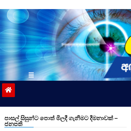
Skip
to
content
vinivida.lk
පාසල් සිසුන්ට පොත් මිලදී ගැනීමට දීමනාවක් –
ජනපති