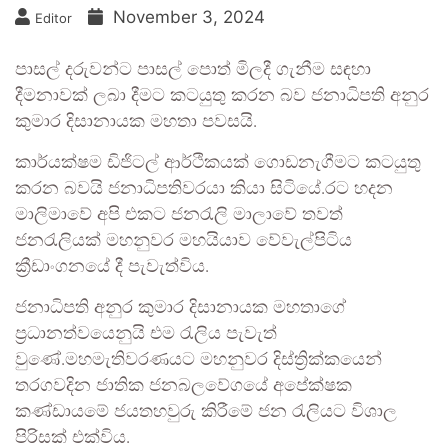
November 3, 2024
Editor
පාසල් දරුවන්ට පාසල් පොත් මිලදී ගැනීම සඳහා
දීමනාවක් ලබා දීමට කටයුතු කරන බව ජනාධිපති අනුර
කුමාර දිසානායක මහතා පවසයි.
කාර්යක්ෂම ඩිජිටල් ආර්ථිකයක් ගොඩනැගීමට කටයුතු
කරන බවයි ජනාධිපතිවරයා කියා සිටියේ.රට හදන
මාලිමාවේ අපි එකට ජනරැලි මාලාවේ තවත්
ජනරැලියක් මහනුවර මහයියාව වේවැල්පිටිය
ක්‍රීඩාංගනයේ දී පැවැත්විය.
ජනාධිපති අනුර කුමාර දිසානායක මහතාගේ
ප්‍රධානත්වයෙනුයි එම රැලිය පැවැත්
වුණේ.මහමැතිවරණයට මහනුවර දිස්ත්‍රික්කයෙන්
තරගවදින ජාතික ජනබලවේගයේ අපේක්ෂක
කණ්ඩායමේ ජයතහවුරු කිරීමේ ජන රැලියට විශාල
පිරිසක් එක්විය.