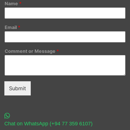
Name
*
Email
*
Comment or Message
*
Submit
Chat on WhatsApp (+94 77 359 6107)