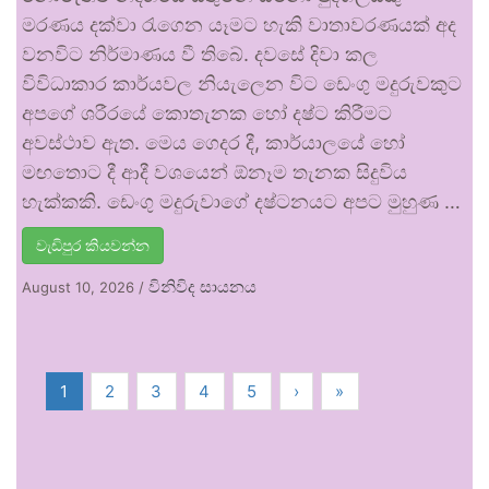
මරණය දක්වා රැගෙන යෑමට හැකි වාතාවරණයක් අද
වනවිට නිර්මාණය වී තිබේ. දවසේ දිවා කල
විවිධාකාර කාර්යවල නියැලෙන විට ඩෙංගු මදුරුවකුට
අපගේ ශරීරයේ කොතැනක හෝ දෂ්ට කිරීමට
අවස්ථාව ඇත. මෙය ගෙදර දී, කාර්යාලයේ හෝ
මඟතොට දී ආදී වශයෙන් ඕනෑම තැනක සිදුවිය
හැක්කකි. ඩෙංගු මදුරුවාගේ දෂ්ටනයට අපට මුහුණ …
වැඩිපුර කියවන්න
විනිවිද සායනය
August 10, 2026
/
1
2
3
4
5
›
»