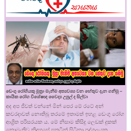
ඩෙංගු රෝගියකු ⁣මුත්‍රා මැනීම අත්‍යවශ්‍ය වන හේතුව දැන ගනිමු –
කායික රෝග විශේෂඥ වෛද්‍ය උපුල් ද සිල්වා
අද අප ජීවත් වන්නේ මින් පෙර මේ රටේ අන්
කවරදාවත් නොතිබූ තරමේ ඉතාමත් ඉහළ ඩෙංගු රෝග
ආශ්‍රිත පරිසරයක ය. මේ නිසාම කිසිදු ලෙඩක් දුකක්
නොමැතිව නිදහසේ සතුටින් සිටිනා පුද්ගලයකු