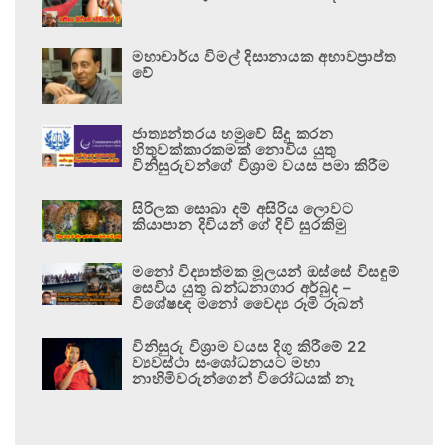
මහාචාර්ය විමල් දිසානායක අභාවප්‍රාප්ත
වේ
ජාත්‍යන්තරය හමුවේ සිදු කරන
හිතුවක්කාරකමක් නොවිය යුතු
විනිසුරුවන්ගේ විශ්‍රාම වයස පමා කිරීම
සිරිලක සොබා දම් අසිරිය ලොවට
කියාපාන දිවියන් ගේ දිවි සුරකිමු
මනෝ විද්‍යාත්මක මූලයන් ඔස්සේ විසඳුම්
සෙවිය යුතු බන්ධනාගාර අර්බුද –
විශේෂඥ මනෝ වෛද්‍ය රූමි රූබන්
විනිසුරු විශ්‍රාම වයස දිගු කිරීමේ 22
ව්‍යවස්ථා සංශෝධනයට මහා
නාහිමිවරුන්ගෙන් විරෝධයක් නෑ