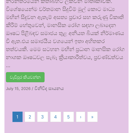
නිරන්තරයෙන් කතාබහට ලක්වන මාතෘකාවකි.
විශේෂයෙන්ම වර්තමාන සිදුවීම් මුල් කොට මාධ්‍ය
මඟින් සිදුවන ඇතැම් අසත්‍ය ප්‍රචාර සහ කරුණු විකෘති
කිරීම් හේතුවෙන්, මානසික රෝග සඳහා ලබාදෙන
ඖෂධ පිළිබඳව සමාජය තුළ අනියත බියක් නිර්මාණය
වී ඇත.එය සමාජයීය වශයෙන් ඉතා අහිතකර
තත්වයකි. මෙම සටහන මඟින් ප්‍රධාන මානසික රෝග
නාශක ඖෂධවල සැබෑ ක්‍රියාකාරීත්වය, ප්‍රචණ්ඩත්වය
…
වැඩිපුර කියවන්න
විනිවිද සායනය
July 15, 2026
/
1
2
3
4
5
›
»