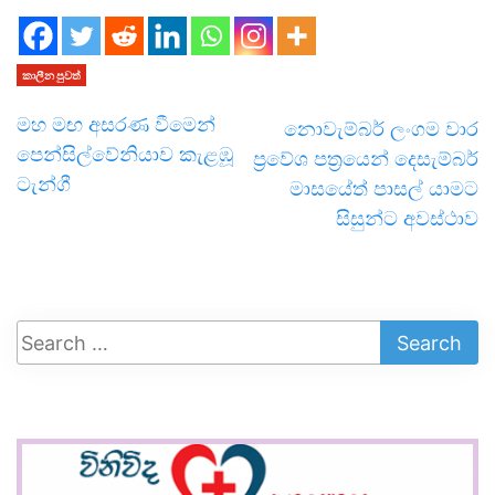
කාලීන පුවත්
මහ මඟ අසරණ වීමෙන්
නොවැම්බර් ලංගම වාර
පෙන්සිල්වේනියාව කැළඹූ
ප්‍රවේශ පත්‍රයෙන් දෙසැම්බර්
ටැන්ගී
මාසයේත් පාසල් යාමට
සිසුන්ට අවස්ථාව