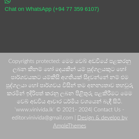
Chat on WhatsApp (+94 77 359 6107)
Copyrights protected: මෙම වෙබ් අඩවියේ පළකරනු
ලබන කිනම් හෝ දෙයකින් යම් පුද්ගලයකුට හෝ
පාර්ශවයකට යම්කිසි අගතියක් සිදුවන්නේ නම් එම
පුද්ගලයා හෝ පාර්ශවය විසින් තම අනන්‍යතාව තහවුරු
කරමින් ඉදිරිපත් කරනු ලබන පිළිතුරු පළකිරීමට මෙම
වෙබ් අඩවිය ආචාර ධර්මීය වශයෙන් බැඳී සිටී.
'www.vinivida.lk' © 2021- 2024| Contact Us -
editor.vinivida@gmail.com |
Design & develop by
AmpleThemes