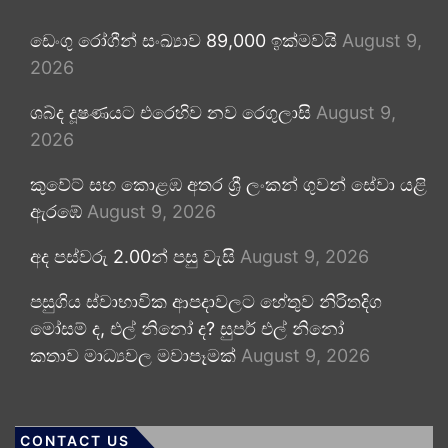
ඩෙංගු රෝගීන් සංඛ්‍යාව 89,000 ඉක්මවයි
August 9,
2026
ශබ්ද දූෂණයට එරෙහිව නව රෙගුලාසි
August 9,
2026
කුවේට් සහ කොළඹ අතර ශ්‍රී ලංකන් ගුවන් සේවා යළි
ඇරඹේ
August 9, 2026
අද පස්වරු 2.00න් පසු වැසි
August 9, 2026
පසුගිය ස්වාභාවික ආපදාවලට හේතුව නිරිතදිග
මෝසම් ද, එල් නිනෝ ද? සුපර් එල් නිනෝ
කතාව මාධ්‍යවල මවාපෑමක්
August 9, 2026
CONTACT US