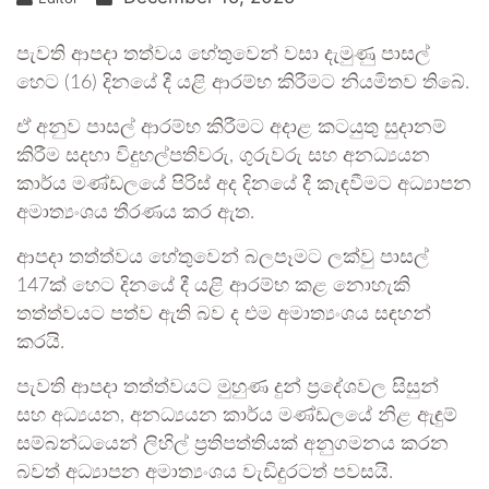
පැවති ආපදා තත්වය හේතුවෙන් වසා දැමුණු පාසල්
හෙට (16) දිනයේ දී යළි ආරම්භ කිරීමට නියමිතව තිබේ.
ඒ අනුව පාසල් ආරම්භ කිරීමට අදාළ කටයුතු සුදානම්
කිරීම සදහා විදුහල්පතිවරු, ගුරුවරු සහ අනධ්‍යයන
කාර්ය මණ්ඩලයේ පිරිස් අද දිනයේ දී කැඳවීමට අධ්‍යාපන
අමාත්‍යංශය තීරණය කර ඇත.
ආපදා තත්ත්වය හේතුවෙන් බලපෑමට ලක්වු පාසල්
147ක් හෙට දිනයේ දී යළි ආරම්භ කළ නොහැකි
තත්ත්වයට පත්ව ඇති බව ද එම අමාත්‍යංශය සඳහන්
කරයි.
පැවති ආපදා තත්ත්වයට මුහුණ දුන් ප්‍රදේශවල සිසුන්
සහ අධ්‍යයන, අනධ්‍යයන කාර්ය මණ්ඩලයේ නිළ ඇඳුම්
සම්බන්ධයෙන් ලිහිල් ප්‍රතිපත්තියක් අනුගමනය කරන
බවත් අධ්‍යාපන අමාත්‍යංශය වැඩිදුරටත් පවසයි.