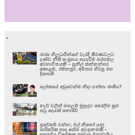
.
රාජ්‍ය නිලධාරීන්ගේ වැරදි තීරණවලට
දණ්ඩ නීති සංග්‍රහය යෙදවීම බරපතල
අවභාවිතයකි – සුනිල් කන්නන්ගර
කොළඹ, රත්නපුර, අම්පාර හිටපු මහ
දිසාපති
ලෝකයේ අඩුවෙන්ම නිදා ගන්නා ජාතිය?
නැව් වලින් බහලුම් මුහුදට පෙරලීම සුළු
පටු දෙයක් නොවේ
ප්‍රවේසම් වන්න; එල් නිනෝ යනු
පාරිසරික හෘද රෝග අවදානමකි –
හෘදවේද විශේෂඥ වෛද්‍ය මහාචාර්ය