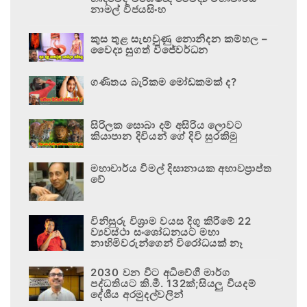
නාමල් විජයසිංහ
කුස තුළ සැඟවුණු නොනිදන කම්හල –
වෛද්‍ය සුගත් විජේවර්ධන
ගණිතය බැරිකම මෝඩකමක් ද?
සිරිලක සොබා දම් අසිරිය ලොවට
කියාපාන දිවියන් ගේ දිවි සුරකිමු
මහාචාර්ය විමල් දිසානායක අභාවප්‍රාප්ත
වේ
විනිසුරු විශ්‍රාම වයස දිගු කිරීමේ 22
ව්‍යවස්ථා සංශෝධනයට මහා
නාහිමිවරුන්ගෙන් විරෝධයක් නෑ
2030 වන විට අධිවේගී මාර්ග
පද්ධතියට කි.මී. 132ක්;සියලු වියදම්
දේශීය අරමුදල්වලින්