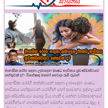
මානසික රෝග සඳහා ලබාදෙන ඖෂධ භාවිතය ප්‍රචණ්ඩත්වයට
හේතුවක් ද?- විශේෂඥ මනෝ වෛද්‍ය රූමි රූබන්
මානසික රෝගී තත්ත්වයන් සඳහා ලබාදෙන ඖෂධ
භාවිතය හේතුවෙන් රෝගීන් හෝ සාමාන්‍ය පුද්ගලයන්
ප්‍රචණ්ඩත්වයට යොමු විය හැකි ද යන්න වර්තමානයේ
රෝගීන්ගේ භාරකරුවන් මෙන්ම පොදු සමාජය තුළ ද