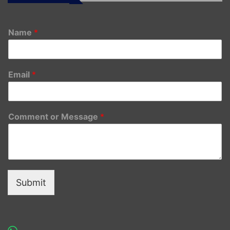
Name
*
Email
*
Comment or Message
*
Submit