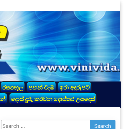
රසගඟුල
පහන් ටැඹ
ඉරා අදුරුපට
න්
දොස් දුරු කරවන දොස්තර උපදෙස්