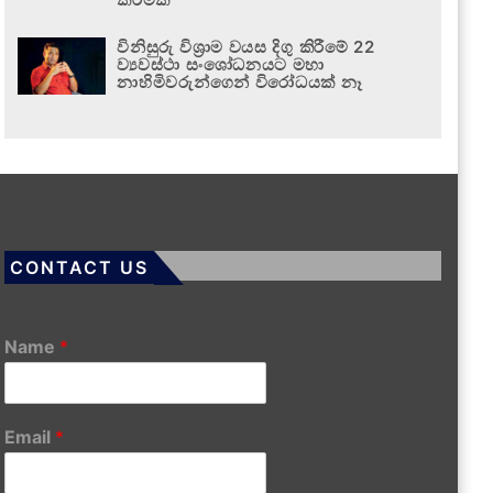
විනිසුරු විශ්‍රාම වයස දිගු කිරීමේ 22
ව්‍යවස්ථා සංශෝධනයට මහා
නාහිමිවරුන්ගෙන් විරෝධයක් නෑ
CONTACT US
Name
*
Email
*