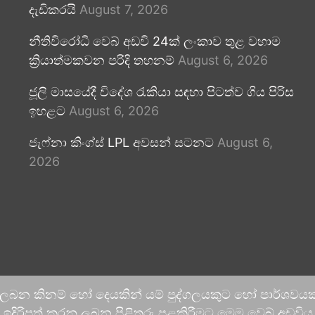
දැඩිකරයි
August 7, 2026
නීතිවිරෝධී වෙබ් අඩවි 24ක් ලංකාව තුළ වහාම
ක්‍රියාත්මකවන පරිදි තහනම්
August 6, 2026
ජූලි මාසයේදී විදේශ රැකියා සඳහා පිටත්ව ගිය පිරිස
ඉහළට
August 6, 2026
ජැෆ්නා කිංග්ස් LPL අවසන් සටනට
August 6,
2026
 ලබන කිනම් හෝ දෙයකින් යම් පුද්ගලයකුට හෝ පාර්ශවයකට
දිරිපත් කරනු ලබන පිළිතුරු පළකිරීමට මෙම වෙබ් අඩවිය ආච