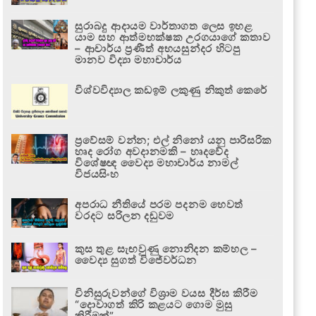
සුරාබදු ආදායම වාර්තාගත ලෙස ඉහළ
යාම සහ ආත්මභක්ෂක උරගයාගේ කතාව
– ආචාර්ය ප්‍රණීත් අභයසුන්දර හිටපු
මානව විද්‍යා මහාචාර්ය
විශ්වවිද්‍යාල කඩඉම් ලකුණු නිකුත් කෙරේ
ප්‍රවේසම් වන්න; එල් නිනෝ යනු පාරිසරික
හෘද රෝග අවදානමකි – හෘදවේද
විශේෂඥ වෛද්‍ය මහාචාර්ය නාමල්
විජයසිංහ
අපරාධ නීතියේ පරම පදනම හෙවත්
වරදට සරිලන දඬුවම
කුස තුළ සැඟවුණු නොනිදන කම්හල –
වෛද්‍ය සුගත් විජේවර්ධන
විනිසුරුවන්ගේ විශ්‍රාම වයස දීර්ඝ කිරීම
“දොවාගත් කිරි කළයට ගොම මුසු
කිරීමක්”