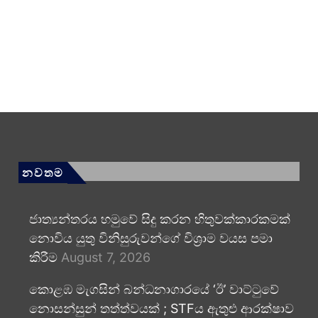
නවතම
ජාත්‍යන්තරය හමුවේ සිදු කරන හිතුවක්කාරකමක්
නොවිය යුතු විනිසුරුවන්ගේ විශ්‍රාම වයස පමා
කිරීම
August 7, 2026
කොළඹ මැගසින් බන්ධනාගාරයේ ‘ඊ’ වාට්ටුවේ
නොසන්සුන් තත්ත්වයක් ; STFය ඇතුළු ආරක්ෂාව