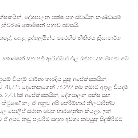
ේක්ෂකයින්, දේශපාලන පක්ෂ සහ ස්වාධීන කණ්ඩායම්
ව මැතිවරණ කොමිෂන් සභාව පවසයි.
ේ, අදාළ පුද්ගලයින්ට එරෙහිව නීතිමය ක්‍රියාමාර්ග
 කොමිෂන් සභාපති ආර්.එම්.ඒ.එල් රත්නායක මහතා මේ
් වියදම් වාර්තා භාරදිය යුතු අපේක්ෂකයින්,
ාව 78,725 දෙනෙකුගෙන් 76,292 තම තමාට අදාළ වියදම්
වා. 2,433ක් අපේක්ෂකයින්, දේශපාලන පක්ෂ සහ
 තිබුණේ නෑ. ඒ අනුව අපි තේරීම්භාර නිලධාරීන්ට
ික්කවල පොලිස් ස්ථාන වෙත භාරදෙන්න කියලා. ඉන්
 ඒ අයට නඩු පැවරීම සඳහා අවශ්‍ය කටයුතු සිදුකිරීමට