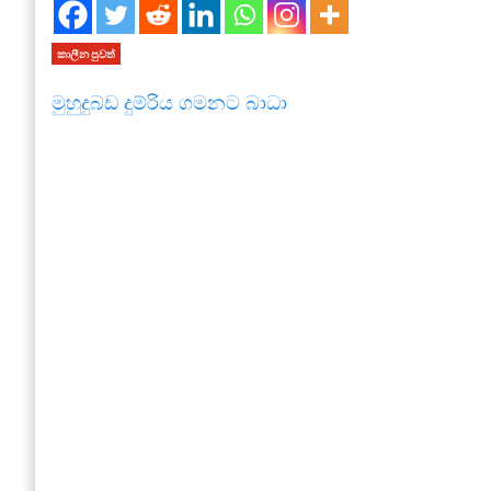
කාලීන පුවත්
මුහුදුබඩ දුම්රිය ගමනට බාධා