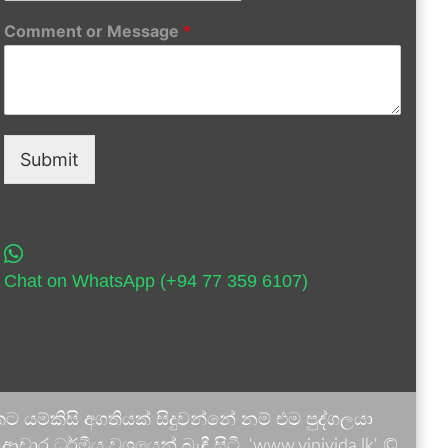
Comment or Message
*
Submit
Chat on WhatsApp (+94 77 359 6107)
 යම්කිසි අගතියක් සිදුවන්නේ නම් එම පුද්ගලයා
ාර ධර්මීය වශයෙන් බැඳී සිටී. 'www.vinivida.lk' ©