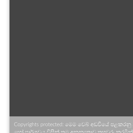
Copyrights protected: මෙම වෙබ් අඩවියේ පළකරනු
හෝ පාර්ශවය විසින් තම අනන්‍යතාව තහවුරු කරමින් ඉ