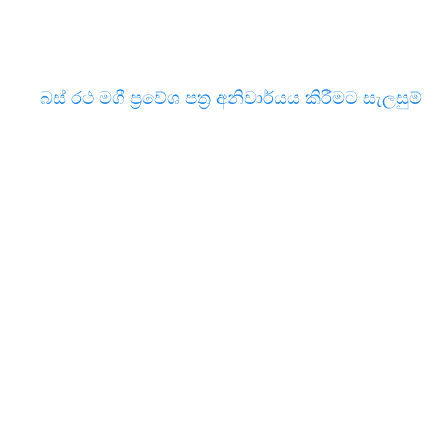
බස් රථ මගී ප්‍රවේශ පත්‍ර අනිවාර්යය කිරීමට සැලසුම්