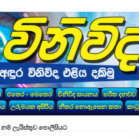
්
එතෙර - මෙතෙර
විනිවිද සායනය
හරිත දනව්ව
කය
උරුමයක අසිරිය
නිතර නොඇසෙන කතා
කාටූ
් නම් ලැයිස්තුව පොලීසියට