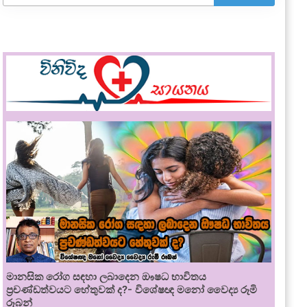
මානසික රෝග සඳහා ලබාදෙන ඖෂධ භාවිතය
ප්‍රචණ්ඩත්වයට හේතුවක් ද?- විශේෂඥ මනෝ වෛද්‍ය රූමි
රූබන්