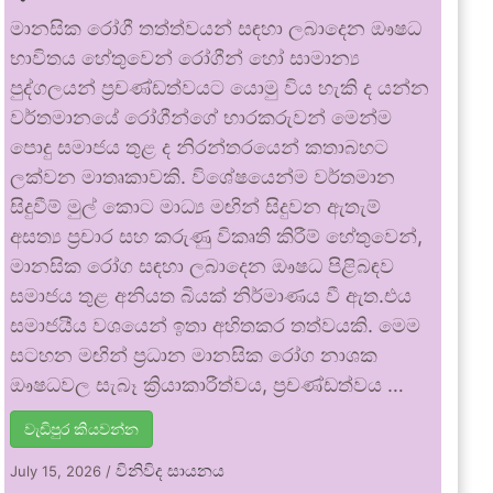
මානසික රෝගී තත්ත්වයන් සඳහා ලබාදෙන ඖෂධ
භාවිතය හේතුවෙන් රෝගීන් හෝ සාමාන්‍ය
පුද්ගලයන් ප්‍රචණ්ඩත්වයට යොමු විය හැකි ද යන්න
වර්තමානයේ රෝගීන්ගේ භාරකරුවන් මෙන්ම
පොදු සමාජය තුළ ද නිරන්තරයෙන් කතාබහට
ලක්වන මාතෘකාවකි. විශේෂයෙන්ම වර්තමාන
සිදුවීම් මුල් කොට මාධ්‍ය මඟින් සිදුවන ඇතැම්
අසත්‍ය ප්‍රචාර සහ කරුණු විකෘති කිරීම් හේතුවෙන්,
මානසික රෝග සඳහා ලබාදෙන ඖෂධ පිළිබඳව
සමාජය තුළ අනියත බියක් නිර්මාණය වී ඇත.එය
සමාජයීය වශයෙන් ඉතා අහිතකර තත්වයකි. මෙම
සටහන මඟින් ප්‍රධාන මානසික රෝග නාශක
ඖෂධවල සැබෑ ක්‍රියාකාරීත්වය, ප්‍රචණ්ඩත්වය …
වැඩිපුර කියවන්න
විනිවිද සායනය
July 15, 2026
/