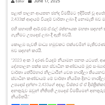
June 17, 2025
Editor
පළාත් පාලන ආයතන ඡන්ද විමසීමට ඉදිරිපත් වූ අප
2,433ක් ආදායම් වියදම් වාර්තා ලබා දී නොමැති බ
එහි සභාපති ආර්.එම්.ඒ.එල් රත්නායක මහතා සඳහන් කළ
ගැනීමට උපදෙස් ලබා දී ඇති බවයි.
කොළඹ පැවති මාධ්‍ය හමුවකට එක්වෙමින් මැතිවරණ
බව සඳහන් කරයි.
“2023 අංක 3 දරණ වියදම් නියාමන පනත යටතේ, ආදායම
දේශපාලන පක්ෂ සහ ස්වාධීන කණ්ඩායම් මුළු සංඛ්‍ය
වාර්තා තේරීම්භාර නිලධාරීන් වෙත භාරදීලා තියෙන
ස්වාධීන කණ්ඩායම් මේ වාර්තා නියමිත දිනට භාරදීලා
උපදෙස් දුන්නා 2,433ගේ අදාළ විස්තර ඒ ඒ දිස්ත්‍ර
අනතුරුව ඔවුන් නීතිපති උපදෙස් විමසීමෙන් අනතුරුව
නියමිතයි.”