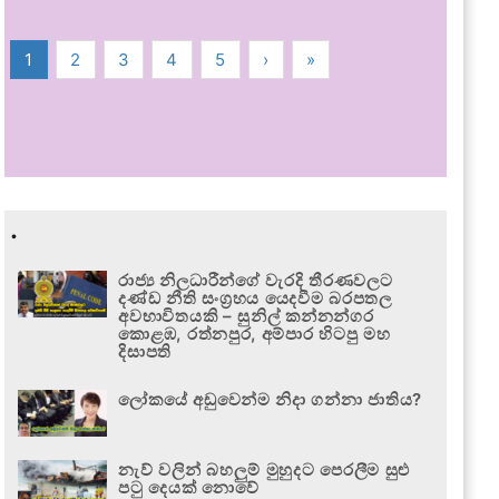
1
2
3
4
5
›
»
.
රාජ්‍ය නිලධාරීන්ගේ වැරදි තීරණවලට
දණ්ඩ නීති සංග්‍රහය යෙදවීම බරපතල
අවභාවිතයකි – සුනිල් කන්නන්ගර
කොළඹ, රත්නපුර, අම්පාර හිටපු මහ
දිසාපති
ලෝකයේ අඩුවෙන්ම නිදා ගන්නා ජාතිය?
නැව් වලින් බහලුම් මුහුදට පෙරලීම සුළු
පටු දෙයක් නොවේ