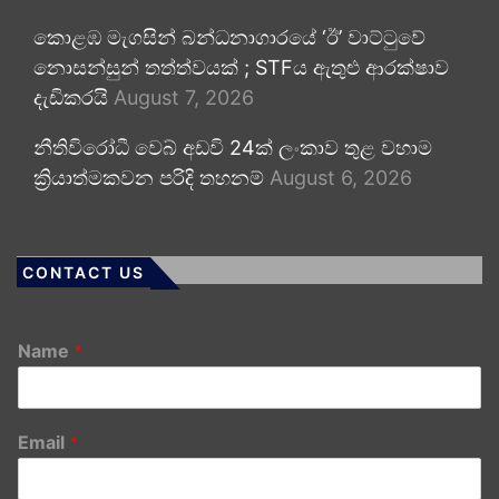
කොළඹ මැගසින් බන්ධනාගාරයේ ‘ඊ’ වාට්ටුවේ
නොසන්සුන් තත්ත්වයක් ; STFය ඇතුළු ආරක්ෂාව
දැඩිකරයි
August 7, 2026
නීතිවිරෝධී වෙබ් අඩවි 24ක් ලංකාව තුළ වහාම
ක්‍රියාත්මකවන පරිදි තහනම්
August 6, 2026
CONTACT US
Name
*
Email
*