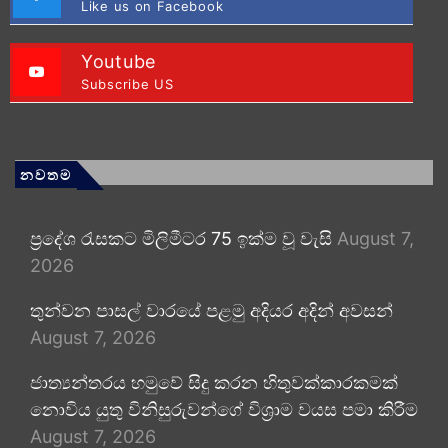
Like us on Facebook
Youtube
Subscribe US
නවතම
ප්‍රදේශ රැසකට මිලිමීටර 75 ඉක්ම වූ වැසි
August 7,
2026
තුන්වන පාසල් වාරයේ පළමු අදියර අදින් අවසන්
August 7, 2026
ජාත්‍යන්තරය හමුවේ සිදු කරන හිතුවක්කාරකමක්
නොවිය යුතු විනිසුරුවන්ගේ විශ්‍රාම වයස පමා කිරීම
August 7, 2026