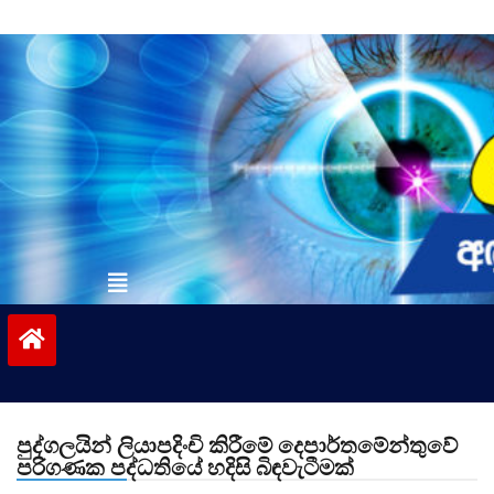
Skip
to
content
vinivida.lk
පුද්ගලයින් ලියාපදිංචි කිරීමේ දෙපාර්තමේන්තුවේ
පරිගණක පද්ධතියේ හදිසි බිඳවැටීමක්