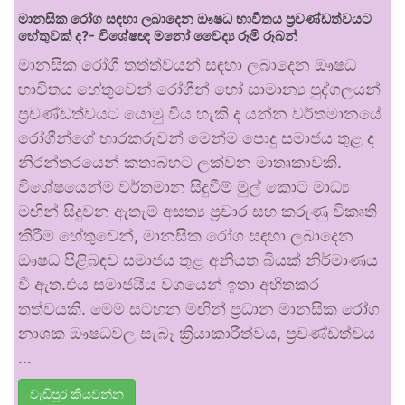
මානසික රෝග සඳහා ලබාදෙන ඖෂධ භාවිතය ප්‍රචණ්ඩත්වයට
හේතුවක් ද?- විශේෂඥ මනෝ වෛද්‍ය රූමි රූබන්
මානසික රෝගී තත්ත්වයන් සඳහා ලබාදෙන ඖෂධ
භාවිතය හේතුවෙන් රෝගීන් හෝ සාමාන්‍ය පුද්ගලයන්
ප්‍රචණ්ඩත්වයට යොමු විය හැකි ද යන්න වර්තමානයේ
රෝගීන්ගේ භාරකරුවන් මෙන්ම පොදු සමාජය තුළ ද
නිරන්තරයෙන් කතාබහට ලක්වන මාතෘකාවකි.
විශේෂයෙන්ම වර්තමාන සිදුවීම් මුල් කොට මාධ්‍ය
මඟින් සිදුවන ඇතැම් අසත්‍ය ප්‍රචාර සහ කරුණු විකෘති
කිරීම් හේතුවෙන්, මානසික රෝග සඳහා ලබාදෙන
ඖෂධ පිළිබඳව සමාජය තුළ අනියත බියක් නිර්මාණය
වී ඇත.එය සමාජයීය වශයෙන් ඉතා අහිතකර
තත්වයකි. මෙම සටහන මඟින් ප්‍රධාන මානසික රෝග
නාශක ඖෂධවල සැබෑ ක්‍රියාකාරීත්වය, ප්‍රචණ්ඩත්වය
…
වැඩිපුර කියවන්න