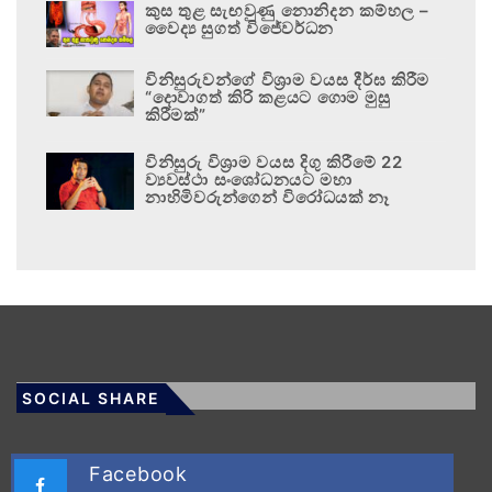
කුස තුළ සැඟවුණු නොනිදන කම්හල –
වෛද්‍ය සුගත් විජේවර්ධන
විනිසුරුවන්ගේ විශ්‍රාම වයස දීර්ඝ කිරීම
“දොවාගත් කිරි කළයට ගොම මුසු
කිරීමක්”
විනිසුරු විශ්‍රාම වයස දිගු කිරීමේ 22
ව්‍යවස්ථා සංශෝධනයට මහා
නාහිමිවරුන්ගෙන් විරෝධයක් නෑ
SOCIAL SHARE
Facebook