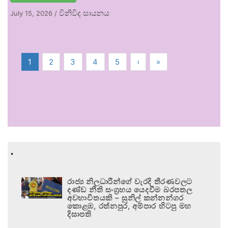
විනිවිද සායනය
July 15, 2026
/
1
2
3
4
5
›
»
.
රාජ්‍ය නිලධාරීන්ගේ වැරදි තීරණවලට
දණ්ඩ නීති සංග්‍රහය යෙදවීම බරපතල
අවභාවිතයකි – සුනිල් කන්නන්ගර
කොළඹ, රත්නපුර, අම්පාර හිටපු මහ
දිසාපති