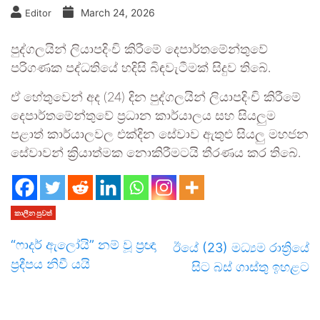
March 24, 2026
Editor
පුද්ගලයින් ලියාපදිංචි කිරීමේ දෙපාර්තමේන්තුවේ
පරිගණක පද්ධතියේ හදිසි බිඳවැටීමක් සිදුව තිබේ.
ඒ හේතුවෙන් අද (24) දින පුද්ගලයින් ලියාපදිංචි කිරීමේ
දෙපාර්තමේන්තුවේ ප්‍රධාන කාර්යාලය සහ සියලුම
පළාත් කාර්යාලවල එක්දින සේවාව ඇතුළු සියලු මහජන
සේවාවන් ක්‍රියාත්මක නොකිරීමටයි තීරණය කර තිබේ.
කාලීන පුවත්
“ෆාදර් ඇලෝයි” නම් වූ ප්‍රඥා
ඊයේ (23) මධ්‍යම රාත්‍රියේ
ප්‍රදීපය නිවී යයි
සිට බස් ගාස්තු ඉහළට