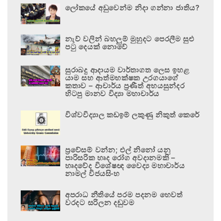
ලෝකයේ අඩුවෙන්ම නිදා ගන්නා ජාතිය?
නැව් වලින් බහලුම් මුහුදට පෙරලීම සුළු
පටු දෙයක් නොවේ
සුරාබදු ආදායම වාර්තාගත ලෙස ඉහළ
යාම සහ ආත්මභක්ෂක උරගයාගේ
කතාව – ආචාර්ය ප්‍රණීත් අභයසුන්දර
හිටපු මානව විද්‍යා මහාචාර්ය
විශ්වවිද්‍යාල කඩඉම් ලකුණු නිකුත් කෙරේ
ප්‍රවේසම් වන්න; එල් නිනෝ යනු
පාරිසරික හෘද රෝග අවදානමකි –
හෘදවේද විශේෂඥ වෛද්‍ය මහාචාර්ය
නාමල් විජයසිංහ
අපරාධ නීතියේ පරම පදනම හෙවත්
වරදට සරිලන දඬුවම