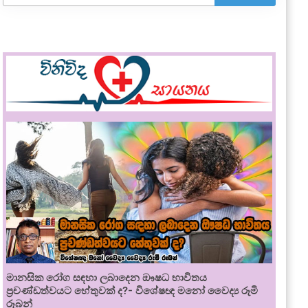
මානසික රෝග සඳහා ලබාදෙන ඖෂධ භාවිතය
ප්‍රචණ්ඩත්වයට හේතුවක් ද?- විශේෂඥ මනෝ වෛද්‍ය රූමි
රූබන්