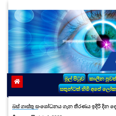
Skip
to
content
vinivida.lk
මුල් පිටුව
කාලීන පුවත
සතුන්ටත් හිමි අපේ ලෝ
බස් ගාස්තු සංශෝධනය ගැන තීරණය ඉදිරි දින ද