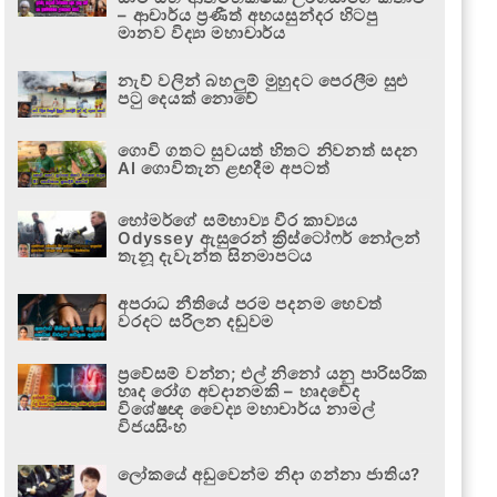
– ආචාර්ය ප්‍රණීත් අභයසුන්දර හිටපු
මානව විද්‍යා මහාචාර්ය
නැව් වලින් බහලුම් මුහුදට පෙරලීම සුළු
පටු දෙයක් නොවේ
ගොවි ගතට සුවයත් හිතට නිවනත් සදන
AI ගොවිතැන ළඟදීම අපටත්
හෝමර්ගේ සම්භාව්‍ය වීර කාව්‍යය
Odyssey ඇසුරෙන් ක්‍රිස්ටෝෆර් නෝලන්
තැනූ දැවැන්ත සිනමාපටය
අපරාධ නීතියේ පරම පදනම හෙවත්
වරදට සරිලන දඬුවම
ප්‍රවේසම් වන්න; එල් නිනෝ යනු පාරිසරික
හෘද රෝග අවදානමකි – හෘදවේද
විශේෂඥ වෛද්‍ය මහාචාර්ය නාමල්
විජයසිංහ
ලෝකයේ අඩුවෙන්ම නිදා ගන්නා ජාතිය?