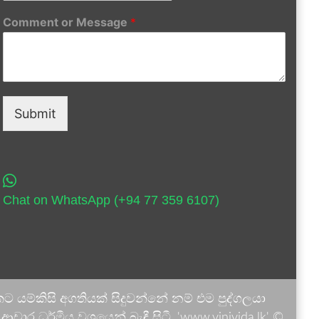
Comment or Message
*
Submit
Chat on WhatsApp (+94 77 359 6107)
 යම්කිසි අගතියක් සිදුවන්නේ නම් එම පුද්ගලයා
ාර ධර්මීය වශයෙන් බැඳී සිටී. 'www.vinivida.lk' ©