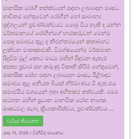
මානසික රෝගී තත්ත්වයන් සඳහා ලබාදෙන ඖෂධ
භාවිතය හේතුවෙන් රෝගීන් හෝ සාමාන්‍ය
පුද්ගලයන් ප්‍රචණ්ඩත්වයට යොමු විය හැකි ද යන්න
වර්තමානයේ රෝගීන්ගේ භාරකරුවන් මෙන්ම
පොදු සමාජය තුළ ද නිරන්තරයෙන් කතාබහට
ලක්වන මාතෘකාවකි. විශේෂයෙන්ම වර්තමාන
සිදුවීම් මුල් කොට මාධ්‍ය මඟින් සිදුවන ඇතැම්
අසත්‍ය ප්‍රචාර සහ කරුණු විකෘති කිරීම් හේතුවෙන්,
මානසික රෝග සඳහා ලබාදෙන ඖෂධ පිළිබඳව
සමාජය තුළ අනියත බියක් නිර්මාණය වී ඇත.එය
සමාජයීය වශයෙන් ඉතා අහිතකර තත්වයකි. මෙම
සටහන මඟින් ප්‍රධාන මානසික රෝග නාශක
ඖෂධවල සැබෑ ක්‍රියාකාරීත්වය, ප්‍රචණ්ඩත්වය …
වැඩිපුර කියවන්න
විනිවිද සායනය
July 15, 2026
/