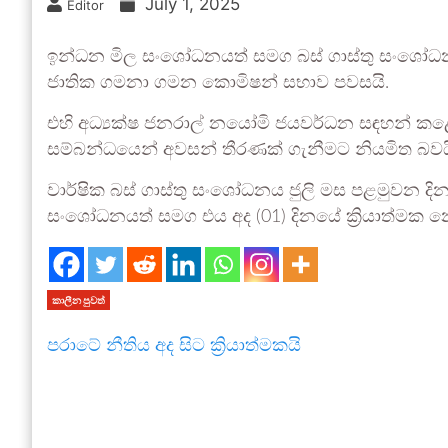
July 1, 2025
Editor
ඉන්ධන මිල සංශෝධනයත් සමග බස් ගාස්තු සංශෝධන
ජාතික ගමනා ගමන කොමිෂන් සභාව පවසයි.
එහි අධ්‍යක්ෂ ජනරාල් නයෝමි ජයවර්ධන සඳහන් කළ
සම්බන්ධයෙන් අවසන් තීරණක් ගැනීමට නියමිත බවය
වාර්ෂික බස් ගාස්තු සංශෝධනය ජුලි මස පළමුවන දින 
සංශෝධනයත් සමග එය අද (01) දිනයේ ක්‍රියාත්ම
කාලීන පුවත්
පරාටේ නීතිය අද සිට ක්‍රියාත්මකයි