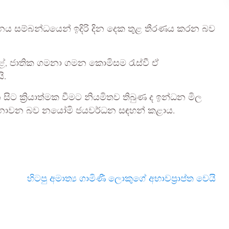
ය සම්බන්ධයෙන් ඉදිරි දින දෙක තුළ තීරණය කරන බව
ේ, ජාතික ගමනා ගමන කොමිසම රැස්වී ඒ
ි.
සිට ක්‍රියාත්මක වීමට නියමිතව තිබුණ ද ඉන්ධන මිල
ක නොවන බව නයෝමි ජයවර්ධන සඳහන් කළාය.
හිටපු අමාත්‍ය ගාමිණී ලොකුගේ අභාවප්‍රාප්ත වෙයි