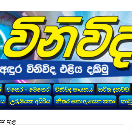
්
එතෙර - මෙතෙර
විනිවිද සායනය
හරිත දනව්ව
කය
උරුමයක අසිරිය
නිතර නොඇසෙන කතා
කාටූ
ෙක තුළ