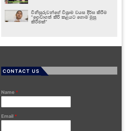
විනිසුරුවන්ගේ විශ්‍රාම වයස දීර්ඝ කිරීම
“දොවාගත් කිරි කළයට ගොම මුසු
කිරීමක්”
CONTACT US
Name
*
Email
*