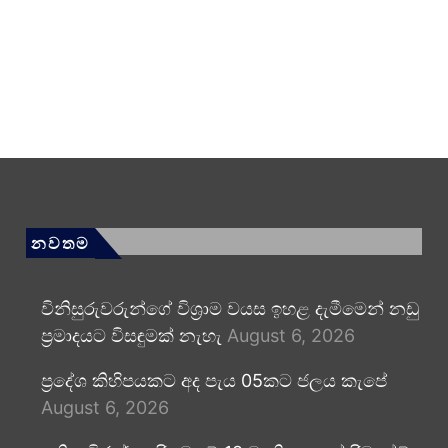
නවතම
විනිසුරුවරුන්ගේ විශ්‍රාම වයස ඉහළ දැමීමෙන් නඩු
ප්‍රමාදයට විසඳුමක් නැහැ
August 6, 2026
ප්‍රදේශ කිහිපයකට අද පැය 05කට ජලය කැපේ
August 6, 2026