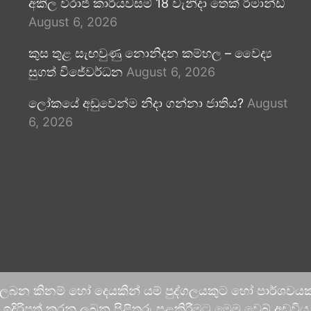
අකිල විරාජ් කාරියවසම් 18 වැනිදා තෙක් රිමාන්ඩ්
August 6, 2026
කුස තුළ සැඟවුණු නොනිදන කම්හල – වෛද්‍ය
සුගත් විජේවර්ධන
August 6, 2026
ලෝකයේ අඩුවෙන්ම නිදා ගන්නා ජාතිය?
August
6, 2026
 ලබන කිනම් හෝ දෙයකින් යම් පුද්ගලයකුට හෝ පාර්ශවයකට
දිරිපත් කරනු ලබන පිළිතුරු පළකිරීමට මෙම වෙබ් අඩවිය ආච