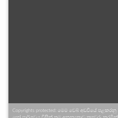
Copyrights protected: මෙම වෙබ් අඩවියේ පළකරනු
හෝ පාර්ශවය විසින් තම අනන්‍යතාව තහවුරු කරමින් ඉ