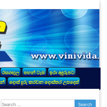
රසගඟුල
පහන් ටැඹ
ඉරා අදුරුපට
න්
දොස් දුරු කරවන දොස්තර උපදෙස්