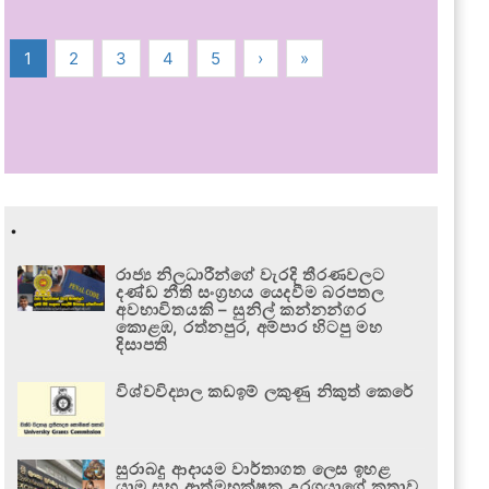
1
2
3
4
5
›
»
.
රාජ්‍ය නිලධාරීන්ගේ වැරදි තීරණවලට
දණ්ඩ නීති සංග්‍රහය යෙදවීම බරපතල
අවභාවිතයකි – සුනිල් කන්නන්ගර
කොළඹ, රත්නපුර, අම්පාර හිටපු මහ
දිසාපති
විශ්වවිද්‍යාල කඩඉම් ලකුණු නිකුත් කෙරේ
සුරාබදු ආදායම වාර්තාගත ලෙස ඉහළ
යාම සහ ආත්මභක්ෂක උරගයාගේ කතාව