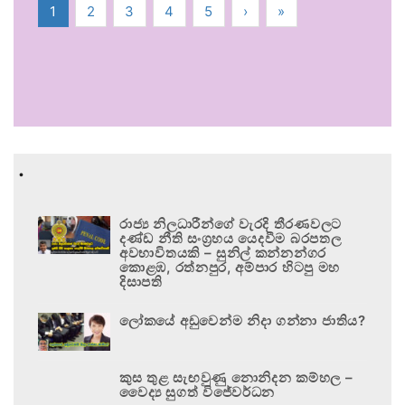
1
2
3
4
5
›
»
.
රාජ්‍ය නිලධාරීන්ගේ වැරදි තීරණවලට
දණ්ඩ නීති සංග්‍රහය යෙදවීම බරපතල
අවභාවිතයකි – සුනිල් කන්නන්ගර
කොළඹ, රත්නපුර, අම්පාර හිටපු මහ
දිසාපති
ලෝකයේ අඩුවෙන්ම නිදා ගන්නා ජාතිය?
කුස තුළ සැඟවුණු නොනිදන කම්හල –
වෛද්‍ය සුගත් විජේවර්ධන