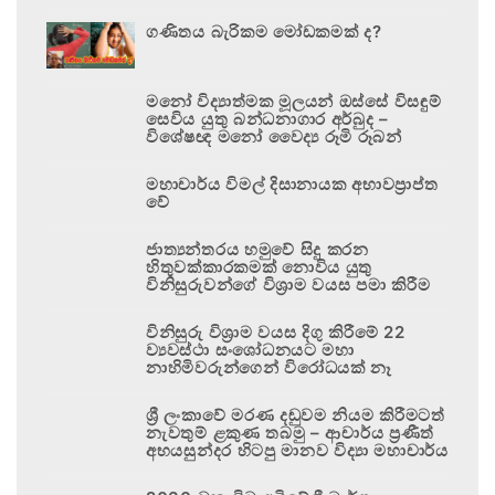
ගණිතය බැරිකම මෝඩකමක් ද?
මනෝ විද්‍යාත්මක මූලයන් ඔස්සේ විසඳුම්
සෙවිය යුතු බන්ධනාගාර අර්බුද –
විශේෂඥ මනෝ වෛද්‍ය රූමි රූබන්
මහාචාර්ය විමල් දිසානායක අභාවප්‍රාප්ත
වේ
ජාත්‍යන්තරය හමුවේ සිදු කරන
හිතුවක්කාරකමක් නොවිය යුතු
විනිසුරුවන්ගේ විශ්‍රාම වයස පමා කිරීම
විනිසුරු විශ්‍රාම වයස දිගු කිරීමේ 22
ව්‍යවස්ථා සංශෝධනයට මහා
නාහිමිවරුන්ගෙන් විරෝධයක් නෑ
ශ්‍රී ලංකාවේ මරණ දඬුවම නියම කිරීමටත්
නැවතුම් ළකුණ තබමු – ආචාර්ය ප්‍රණීත්
අභයසුන්දර හිටපු මානව විද්‍යා මහාචාර්ය