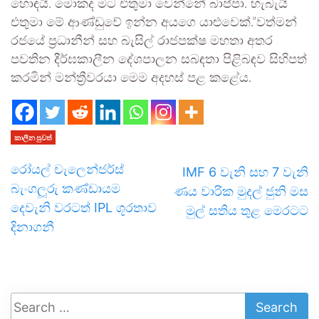
හොඳයි. මොකද මට එතුමා වෙන්නේ බාප්පා. හැබැයි
එතුමා මේ ආණ්ඩුවේ ඉන්න අයගෙ යාළුවෙක්.”වත්මන්
රජයේ ප්‍රධානීන් සහ බැසිල් රාජපක්ෂ මහතා අතර
පවතින දීර්ඝකාලීන දේශපාලන සබඳතා පිළිබඳව සිහිපත්
කරමින් මන්ත්‍රීවරයා මෙම අදහස් පළ කළේය.
කාලීන පුවත්
රෝයල් චැලෙන්ජර්ස්
IMF 6 වැනි සහ 7 වැනි
බැංගලූරු කණ්ඩායම
ණය වාරික මුදල් ජුනි මස
දෙවැනි වරටත් IPL ශූරතාව
මුල් සතිය තුළ මෙරටට
දිනාගනී