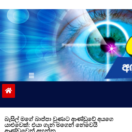
Skip
to
content
vinivida.lk
බැසිල් මගේ බාප්පා වුණාට ආණ්ඩුවේ අයගෙ
යාළුවෙක්: එයා ගැන මගෙන් නෙවෙයි
ආණ්ඩුවෙන් අහන්න