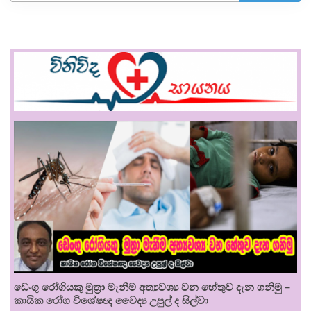
ඩෙංගු රෝගියකු ⁣මුත්‍රා මැනීම අත්‍යවශ්‍ය වන හේතුව දැන ගනිමු –
කායික රෝග විශේෂඥ වෛද්‍ය උපුල් ද සිල්වා