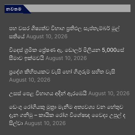
නවතම
පහ වසර ශිෂ්‍යත්ව විභාග ප්‍රතිඵල සැප්තැම්බර් මුල්
සතියේ
August 10, 2026
විදෙස් ශ්‍රමික ප්‍රේෂණ ඇ. ඩොලර් මිලියන 5,000සේ
සීමාව ඉක්මවයි
August 10, 2026
ප්‍රදේශ කිහිපයකට වැසි හෝ ගිගුරුම් සහිත වැසි
August 10, 2026
උසස් පෙළ විභාගය අදින් ඇරඹෙයි
August 10, 2026
ඩෙංගු රෝගියකු ⁣මුත්‍රා මැනීම අත්‍යවශ්‍ය වන හේතුව
දැන ගනිමු – කායික රෝග විශේෂඥ වෛද්‍ය උපුල් ද
සිල්වා
August 10, 2026