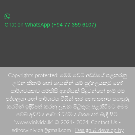
Chat on WhatsApp (+94 77 359 6107)
Copyrights protected: මෙම වෙබ් අඩවියේ පළකරනු
ලබන කිනම් හෝ දෙයකින් යම් පුද්ගලයකුට හෝ
පාර්ශවයකට යම්කිසි අගතියක් සිදුවන්නේ නම් එම
පුද්ගලයා හෝ පාර්ශවය විසින් තම අනන්‍යතාව තහවුරු
කරමින් ඉදිරිපත් කරනු ලබන පිළිතුරු පළකිරීමට මෙම
වෙබ් අඩවිය ආචාර ධර්මීය වශයෙන් බැඳී සිටී.
'www.vinivida.lk' © 2021- 2024| Contact Us -
editor.vinivida@gmail.com |
Design & develop by