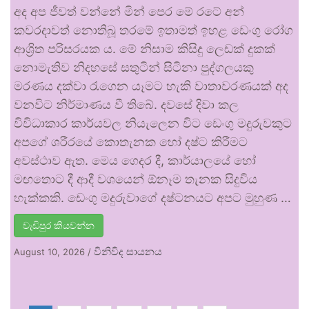
අද අප ජීවත් වන්නේ මින් පෙර මේ රටේ අන්
කවරදාවත් නොතිබූ තරමේ ඉතාමත් ඉහළ ඩෙංගු රෝග
ආශ්‍රිත පරිසරයක ය. මේ නිසාම කිසිදු ලෙඩක් දුකක්
නොමැතිව නිදහසේ සතුටින් සිටිනා පුද්ගලයකු
මරණය දක්වා රැගෙන යෑමට හැකි වාතාවරණයක් අද
වනවිට නිර්මාණය වී තිබේ. දවසේ දිවා කල
විවිධාකාර කාර්යවල නියැලෙන විට ඩෙංගු මදුරුවකුට
අපගේ ශරීරයේ කොතැනක හෝ දෂ්ට කිරීමට
අවස්ථාව ඇත. මෙය ගෙදර දී, කාර්යාලයේ හෝ
මඟතොට දී ආදී වශයෙන් ඕනෑම තැනක සිදුවිය
හැක්කකි. ඩෙංගු මදුරුවාගේ දෂ්ටනයට අපට මුහුණ …
වැඩිපුර කියවන්න
විනිවිද සායනය
August 10, 2026
/