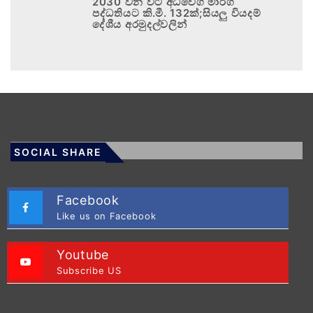
2030 වන විට අධිවේගී මාර්ග
පද්ධතියට කි.මී. 132ක්;සියලු වියදම්
දේශීය අරමුදල්වලින්
SOCIAL SHARE
Facebook
Like us on Facebook
Youtube
Subscribe US