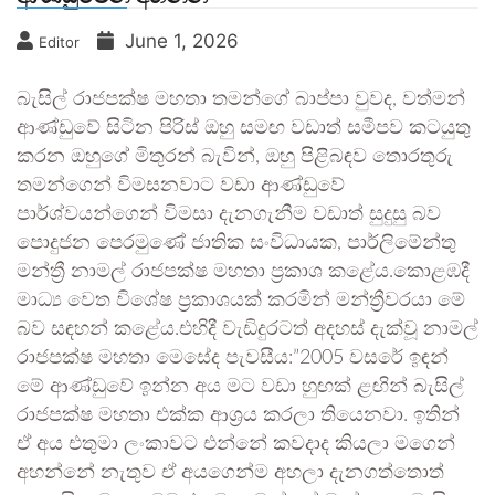
June 1, 2026
Editor
බැසිල් රාජපක්ෂ මහතා තමන්ගේ බාප්පා වුවද, වත්මන්
ආණ්ඩුවේ සිටින පිරිස් ඔහු සමඟ වඩාත් සමීපව කටයුතු
කරන ඔහුගේ මිතුරන් බැවින්, ඔහු පිළිබඳව තොරතුරු
තමන්ගෙන් විමසනවාට වඩා ආණ්ඩුවේ
පාර්ශ්වයන්ගෙන් විමසා දැනගැනීම වඩාත් සුදුසු බව
පොදුජන පෙරමුණේ ජාතික සංවිධායක, පාර්ලිමේන්තු
මන්ත්‍රී නාමල් රාජපක්ෂ මහතා ප්‍රකාශ කළේය.කොළඹදී
මාධ්‍ය වෙත විශේෂ ප්‍රකාශයක් කරමින් මන්ත්‍රීවරයා මේ
බව සඳහන් කළේය.එහිදී වැඩිදුරටත් අදහස් දැක්වූ නාමල්
රාජපක්ෂ මහතා මෙසේද පැවසීය:”2005 වසරේ ඉඳන්
මේ ආණ්ඩුවේ ඉන්න අය මට වඩා හුඟක් ළඟින් බැසිල්
රාජපක්ෂ මහතා එක්ක ආශ්‍රය කරලා තියෙනවා. ඉතින්
ඒ අය එතුමා ලංකාවට එන්නේ කවදාද කියලා මගෙන්
අහන්නේ නැතුව ඒ අයගෙන්ම අහලා දැනගත්තොත්