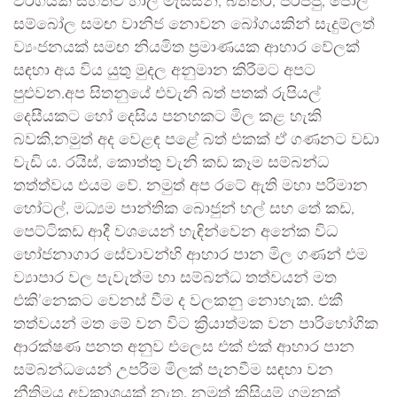
වර්ගයක් සහිතව හාල් මැස්සන්, බිත්තර, පරිප්පු, පොල්
සම්බෝල සමඟ වානිජ නොවන බෝගයකින් සැදුම්ලත්
ව්‍යංජනයක් සමඟ නියමිත ප්‍රමාණයක ආහාර වේලක්
සඳහා අය විය යුතු මුදල අනුමාන කිරීමට අපට
පුළුවන.අප සිතනුයේ එවැනි බත් පතක් රුපියල්
දෙසීයකට හෝ දෙසිය පනහකට මිල කළ හැකි
බවකි,නමුත් අද වෙළඳ පළේ බත් එකක් ඒ ගණනට වඩා
වැඩි ය. රයිස්, කොත්තු වැනි කඩ කෑම සම්බන්ධ
තත්ත්වය එයම වේ. නමුත් අප රටේ ඇති මහා පරිමාන
හෝටල්, මධ්‍යම පාන්තික බොජුන් හල් සහ තේ කඩ,
පෙට්ටිකඩ ආදී වශයෙන් හැඳින්වෙන අනේක විධ
භෝජනාගාර සේවාවන්හි ආහාර පාන මිල ගණන් එම
ව්‍යාපාර වල පැවැත්ම හා සම්බන්ධ තත්වයන් මත
එකි’නෙකට වෙනස් වීම ද වලකනු නොහැක. එකී
තත්වයන් මත මේ වන විට ක්‍රියාත්මක වන පාරිභෝගික
ආරක්ෂණ පනත අනුව එලෙස එක් එක් ආහාර පාන
සම්බන්ධයෙන් උපරිම මිලක් පැනවීම සඳහා වන
නීතිමය අවකාශයක් නැත. නමුත් කිසියම් ගමනක්