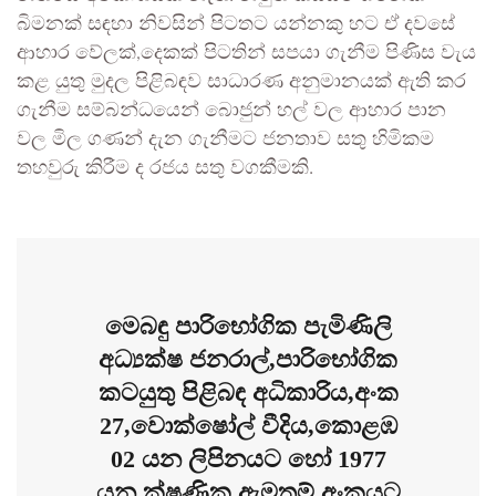
බිමනක් සඳහා නිවසින් පිටතට යන්නකු හට ඒ දවසේ
ආහාර වේලක්,දෙකක් පිටතින් සපයා ගැනීම පිණිස වැය
කළ යුතු මුදල පිළිබඳව සාධාරණ අනුමානයක් ඇති කර
ගැනීම සම්බන්ධයෙන් බොජුන් හල් වල ආහාර පාන
වල මිල ගණන් දැන ගැනීමට ජනතාව සතු හිමිකම
තහවුරු කිරීම ද රජය සතු වගකීමකි.
මෙබඳු පාරිභෝගික පැමිණිලි
අධ්‍යක්ෂ ජනරාල්,පාරිභෝගික
කටයුතු පිළිබඳ අධිකාරිය,අංක
27,වොක්ෂෝල් වීදිය,කොළඹ
02 යන ලිපිනයට හෝ 1977
යන ක්ෂණික ඇමතුම් අංකයට