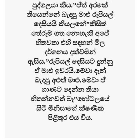
පුද්ගලයා කීය.”ඒත් අරකේ
තියෙන්නේ බැදපු මාළු රුපියල්
දෙසීයයි කියලනේ”කිසිත්
තේරුම් ගත නොහැකි අපේ
හිතවතා එහි සඳහන් මිල
දර්ශනය දක්වමින්
ඇසීය.”රුපියල් දෙසීයට දුන්නු
ඒ මාළු ඉවරයි.මේවා දැන්
බැදපු අළුත් මාළු.මේවා ඒ
ගාණට දෙන්න තියා
හිතන්නවත් බෑ”හෝටලයේ
සිටි මිනිසාගේ ක්ෂණික
පිළිතුර එය විය.