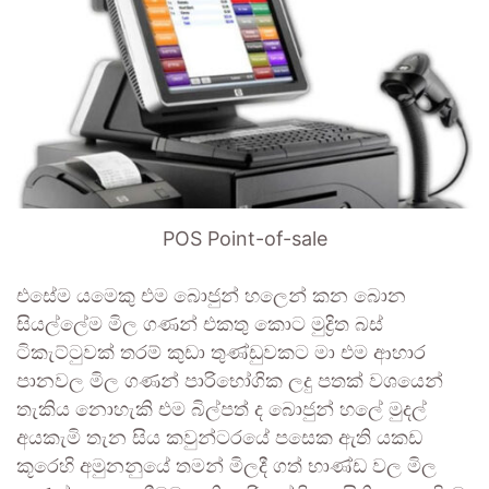
POS Point-of-sale
එසේම යමෙකු එම බොජුන් හලෙන් කන බොන
සියල්ලේම මිල ගණන් එකතු කොට මුද්‍රිත බස්
ටිකැට්ටුවක් තරම් කුඩා තුණ්ඩුවකට මා එම ආහාර
පානවල මිල ගණන් පාරිභෝගික ලදු පතක් වශයෙන්
තැකිය නොහැකි එම බිල්පත් ද බොජුන් හලේ මුදල්
අයකැමි තැන සිය කවුන්ටරයේ පසෙක ඇති යකඩ
කූරෙහි අමුනනුයේ තමන් මිලදී ගත් භාණ්ඩ වල මිල