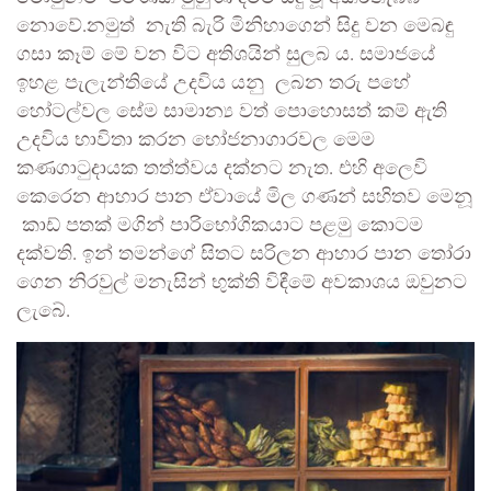
නොවේ.නමුත් නැති බැරි මිනිහාගෙන් සිදු වන මෙබඳු
ගසා කෑම් මේ වන විට අතිශයින් සුලබ ය. සමාජයේ
ඉහළ පැලැන්තියේ උදවිය යනු ලබන තරු පහේ
හෝටල්වල සේම සාමාන්‍ය වත් පොහොසත් කම් ඇති
උදවිය භාවිතා කරන භෝජනාගාරවල මෙම
කණගාටුදායක තත්ත්වය දක්නට නැත. එහි අලෙවි
කෙරෙන ආහාර පාන ඒවායේ මිල ගණන් සහිතව මෙනූ
කාඩ් පතක් මගින් පාරිභෝගිකයාට පළමු කොටම
දක්වති. ඉන් තමන්ගේ සිතට සරිලන ආහාර පාන තෝරා
ගෙන නිරවුල් මනැසින් භුක්ති විඳීමේ අවකාශය ඔවුනට
ලැබේ.