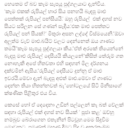
හෙතෙම ඒ බව කෑම සැපයූ පුද්ගලයාට දැන්වීය.
‘කෑම එකක් රුපියල් හාර සිය පනහයි බැඳපු මාළු
පෙත්තක් රුපියල් පන්සීයයි.’ ඔහු රුපියල් එක් දහස් නව
සීයට සරිලන සේ ගණන් සෑදීය.‘එක මාළු පෙත්තට
රුපියල් පන් සීයක්?’ මිතුරා අසන ලද්දේ විස්මයෙනි.”ඕවා
අලුත්ම වැව් මාළු.බයිට් වලට දෙන්නෙත් ඔය ගාණට
තමයි”කෑම සැපයූ පුද්ගලයා කීය.”ඒත් අරකේ තියෙන්නේ
බැදපු මාළු රුපියල් දෙසීයයි කියලනේ”කිසිත් තේරුම් ගත
නොහැකි අපේ හිතවතා එහි සඳහන් මිල දර්ශනය
දක්වමින් ඇසීය.”රුපියල් දෙසීයට දුන්නු ඒ මාළු
ඉවරයි.මේවා දැන් බැදපු අළුත් මාළු.මේවා ඒ ගාණට
දෙන්න තියා හිතන්නවත් බෑ”හෝටලයේ සිටි මිනිසාගේ
ක්ෂණික පිළිතුර එය විය.
කෙසේ හෝ ඒ දෙදෙනා උඩින් පල්ලෙන් කෑ බත් වේලක්
සඳහා රුපියල් එක් දහස් නව සීයක් ’ පූජා කළ’ ඔව්හු
නම්බුව බේරාගෙන එතැනින් පිටවූහ.මෙම සිදුවීම
මොවුනට පමණක් මුහුණ දීමට සිදු වූ අකරතැබ්බ