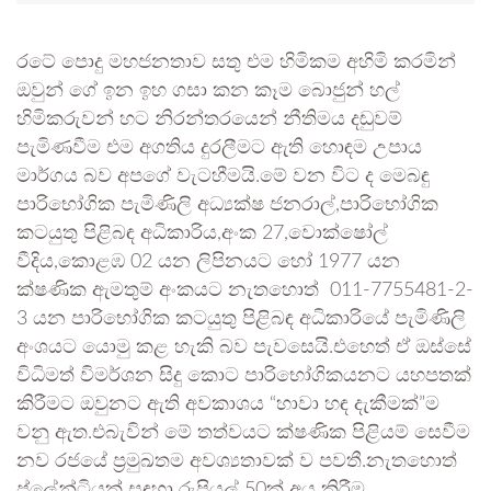
රටේ පොදු මහජනතාව සතු එම හිමිකම අහිමි කරමින්
ඔවුන් ගේ ඉන ඉහ ගසා කන කෑම බොජුන් හල්
හිමිකරුවන් හට නිරන්තරයෙන් නීතිමය දඬුවම්
පැමිණවීම එම අගතිය දුරලීමට ඇති හොඳම උපාය
මාර්ගය බව අපගේ වැටහීමයි.මේ වන විට ද මෙබඳු
පාරිභෝගික පැමිණිලි අධ්‍යක්ෂ ජනරාල්,පාරිභෝගික
කටයුතු පිළිබඳ අධිකාරිය,අංක 27,වොක්ෂෝල්
වීදිය,කොළඹ 02 යන ලිපිනයට හෝ 1977 යන
ක්ෂණික ඇමතුම් අංකයට නැතහොත් 011-7755481-2-
3 යන පාරිභෝගික කටයුතු පිළිබඳ අධිකාරියේ පැමිණිලි
අංශයට යොමු කළ හැකි බව පැවසෙයි.එහෙත් ඒ ඔස්සේ
විධිමත් විමර්ශන සිදු කොට පාරිභෝගිකයනට යහපතක්
කිරීමට ඔවුනට ඇති අවකාශය “හාවා හඳ දැකීමක්”ම
වනු ඇත.එබැවින් මේ තත්වයට ක්ෂණික පිළියම් සෙවීම
නව රජයේ ප්‍රමුඛතම අවශ්‍යතාවක් ව පවතී.නැතහොත්
ප්ලේන්ටියක් සඳහා රුපියල් 50ක් අය කිරීම