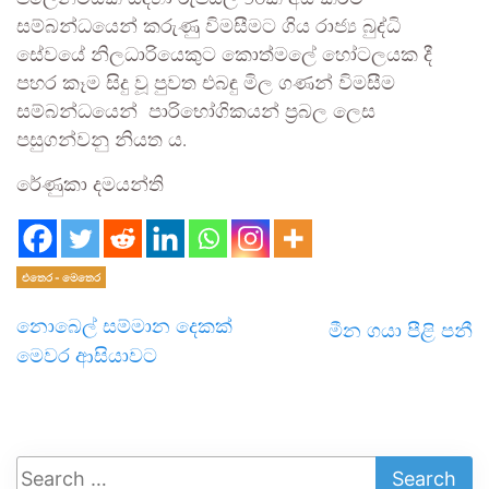
සම්බන්ධයෙන් කරුණු විමසීමට ගිය රාජ්‍ය බුද්ධි
සේවයේ නිලධාරියෙකුට කොත්මලේ හෝටලයක දී
පහර කෑම සිදු වූ පුවත එබඳු මිල ගණන් විමසීම
සම්බන්ධයෙන් පාරිභෝගිකයන් ප්‍රබල ලෙස
පසුගන්වනු නියත ය.
රේණුකා දමයන්ති
එතෙර - මෙතෙර
නොබෙල් සම්මාන දෙකක්
මීන ගයා පීළි පනී
මෙවර ආසියාවට