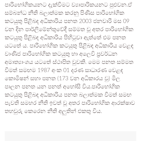
පාරිභෝගිකයනට දැක්වීමට ව්‍යාපාරිකයනට පුළුවන.ඒ
සම්බන්ධ නීති බලාත්මක කරනු පිණිස පාරිභෝගික
කටයුතු පිළිබඳ අධිකාරිය පනත 2003 ජනවාරි මස 09
වන දින පාර්ලිමේන්තුවේදී සම්මත වූ අතර පාරිභෝගික
කටයුතු පිළිබඳ අධිකාරිය පිහිටුවා ඇත්තේ එම පනත
යටතේ ය. පාරිභෝගික කටයුතු පිළිබඳ අධිකාරිය වෙළඳ
වාණිජ පාරිභෝගික කටයුතු හා අලෙවි ප්‍රවර්ධන
අමාත්‍යාංශය යටතේ ස්ථාපිත වුවකි. මෙම පනත සම්මත
වීමත් සමඟම 1987 අංක 01 දරණ සාධාරණ වෙළඳ
කොමිෂන් සභා පනත (173 වන අධිකාරය වු) මිල
පාලන පනත යන පනත් අහෝසි විය.පාරිභෝගික
කටයුතු පිළිබඳ අධිකාරිය පනත බලාත්මක වීමත් සමඟ
පැවති සමහර නීති ඉවත් වූ අතර පාරිභෝගික ආරක්ෂාව
තහවුරු කෙරෙන නීති අලුතින් එකතු විය.