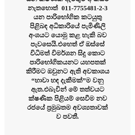
නැතහොත් 011-7755481-2-3
යන පාරිභෝගික කටයුතු
පිළිබඳ අධිකාරියේ පැමිණිලි
අංශයට යොමු කළ හැකි බව
පැවසෙයි.එහෙත් ඒ ඔස්සේ
විධිමත් විමර්ශන සිදු කොට
පාරිභෝගිකයනට යහපතක්
කිරීමට ඔවුනට ඇති අවකාශය
“හාවා හඳ දැකීමක්”ම වනු
ඇත.එබැවින් මේ තත්වයට
ක්ෂණික පිළියම් සෙවීම නව
රජයේ ප්‍රමුඛතම අවශ්‍යතාවක්
ව පවතී.