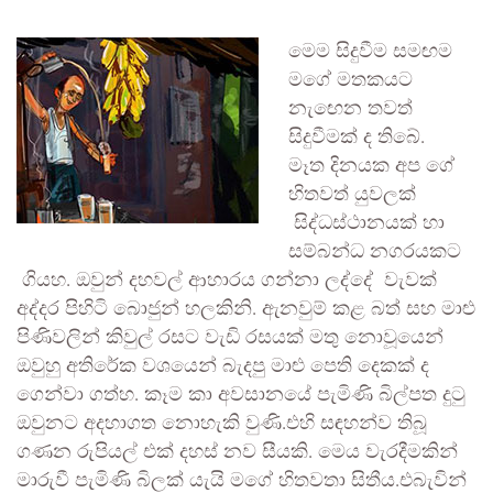
මෙම සිදුවීම සමඟම
මගේ මතකයට
නැඟෙන තවත්
සිදුවීමක් ද තිබේ.
මෑත දිනයක අප ගේ
හිතවත් යුවලක්
සිද්ධස්ථානයක් හා
සම්බන්ධ නගරයකට
ගියහ. ඔවුන් දහවල් ආහාරය ගන්නා ලද්දේ වැවක්
අද්දර පිහිටි බොජුන් හලකිනි. ඇනවුම් කළ බත් සහ මාළු
පිණිවලින් කිවුල් රසට වැඩි රසයක් මතු නොවූයෙන්
ඔවුහු අතිරේක වශයෙන් බැදපු මාළු පෙති දෙකක් ද
ගෙන්වා ගත්හ. කෑම කා අවසානයේ පැමිණි බිල්පත දුටු
ඔවුනට අදහාගත නොහැකි වුණි.එහි සඳහන්ව තිබූ
ගණන රුපියල් එක් දහස් නව සීයකි. මෙය වැරදීමකින්
මාරුවී පැමිණි බිලක් යැයි මගේ හිතවතා සිතීය.එබැවින්