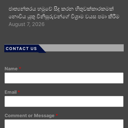
ජාත්‍යන්තරය හමුවේ සිදු කරන හිතුවක්කාරකමක්
නොවිය යුතු විනිසුරුවන්ගේ විශ්‍රාම වයස පමා කිරීම
August 7, 2026
CONTACT US
Name
*
Email
*
Comment or Message
*