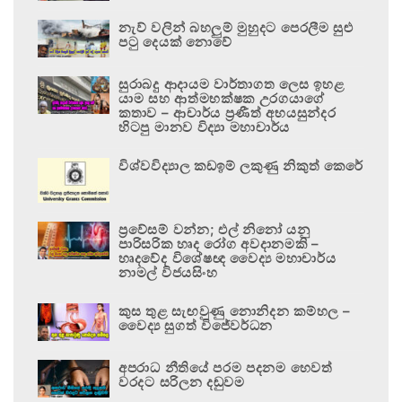
නැව් වලින් බහලුම් මුහුදට පෙරලීම සුළු
පටු දෙයක් නොවේ
සුරාබදු ආදායම වාර්තාගත ලෙස ඉහළ
යාම සහ ආත්මභක්ෂක උරගයාගේ
කතාව – ආචාර්ය ප්‍රණීත් අභයසුන්දර
හිටපු මානව විද්‍යා මහාචාර්ය
විශ්වවිද්‍යාල කඩඉම් ලකුණු නිකුත් කෙරේ
ප්‍රවේසම් වන්න; එල් නිනෝ යනු
පාරිසරික හෘද රෝග අවදානමකි –
හෘදවේද විශේෂඥ වෛද්‍ය මහාචාර්ය
නාමල් විජයසිංහ
කුස තුළ සැඟවුණු නොනිදන කම්හල –
වෛද්‍ය සුගත් විජේවර්ධන
අපරාධ නීතියේ පරම පදනම හෙවත්
වරදට සරිලන දඬුවම