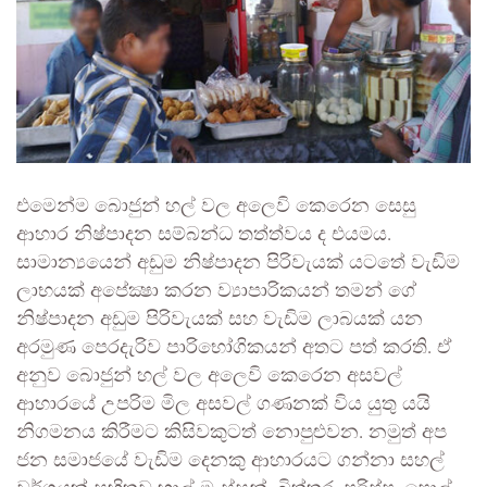
එමෙන්ම බොජුන් හල් වල අලෙවි කෙරෙන සෙසු
ආහාර නිෂ්පාදන සම්බන්ධ තත්ත්වය ද එයමය.
සාමාන්‍යයෙන් අඩුම නිෂ්පාදන පිරිවැයක් යටතේ වැඩිම
ලාභයක් අපේක්‍ෂා කරන ව්‍යාපාරිකයන් තමන් ගේ
නිෂ්පාදන අඩුම පිරිවැයක් සහ වැඩිම ලාබයක් යන
අරමුණ පෙරදැරිව පාරිභෝගිකයන් අතට පත් කරති. ඒ
අනුව බොජුන් හල් වල අලෙවි කෙරෙන අසවල්
ආහාරයේ උපරිම මිල අසවල් ගණනක් විය යුතු යයි
නිගමනය කිරීමට කිසිවකුටත් නොපුළුවන. නමුත් අප
ජන සමාජයේ වැඩිම දෙනකු ආහාරයට ගන්නා සහල්