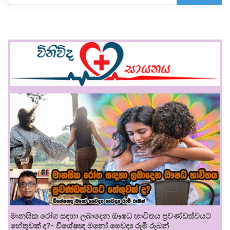
මානසික රෝග සඳහා ලබාදෙන ඖෂධ භාවිතය ප්‍රචණ්ඩත්වයට
හේතුවක් ද?- විශේෂඥ මනෝ වෛද්‍ය රූමි රූබන්