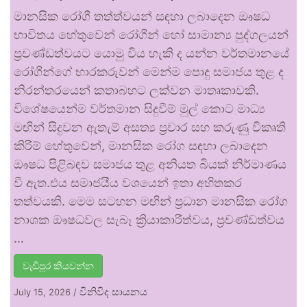
මානසික රෝගී තත්ත්වයන් සඳහා ලබාදෙන ඖෂධ
භාවිතය හේතුවෙන් රෝගීන් හෝ සාමාන්‍ය පුද්ගලයන්
ප්‍රචණ්ඩත්වයට යොමු විය හැකි ද යන්න වර්තමානයේ
රෝගීන්ගේ භාරකරුවන් මෙන්ම පොදු සමාජය තුළ ද
නිරන්තරයෙන් කතාබහට ලක්වන මාතෘකාවකි.
විශේෂයෙන්ම වර්තමාන සිදුවීම් මුල් කොට මාධ්‍ය
මඟින් සිදුවන ඇතැම් අසත්‍ය ප්‍රචාර සහ කරුණු විකෘති
කිරීම් හේතුවෙන්, මානසික රෝග සඳහා ලබාදෙන
ඖෂධ පිළිබඳව සමාජය තුළ අනියත බියක් නිර්මාණය
වී ඇත.එය සමාජයීය වශයෙන් ඉතා අහිතකර
තත්වයකි. මෙම සටහන මඟින් ප්‍රධාන මානසික රෝග
නාශක ඖෂධවල සැබෑ ක්‍රියාකාරීත්වය, ප්‍රචණ්ඩත්වය
…
වැඩිපුර කියවන්න
විනිවිද සායනය
July 15, 2026
/