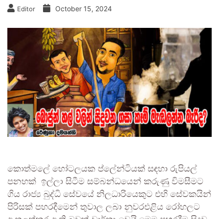
October 15, 2024
Editor
කොත්මලේ හෝටලයක ප්ලේන්ටියක් සඳහා රුපියල්
පනහක් ඉල්ලා සිටීම සම්බන්ධයෙන් කරුණු විමසීමට
ගිය රාජ්‍ය බුද්ධි සේවයේ නිලධාරියෙකුට එහි සේවකයින්
පිරිසක් පහරදීමෙන් තුවාල ලබා නුවරඑළිය රෝහලට