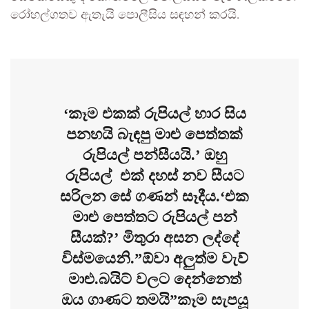
රෝහල්ගතව ඇතැයි පොලීසිය සඳහන් කරයි.
‘කෑම එකක් රුපියල් හාර සිය
පනහයි බැඳපු මාළු පෙත්තක්
රුපියල් පන්සීයයි.’ ඔහු
රුපියල් එක් දහස් නව සීයට
සරිලන සේ ගණන් සෑදීය.‘එක
මාළු පෙත්තට රුපියල් පන්
සීයක්?’ මිතුරා අසන ලද්දේ
විස්මයෙනි.”ඕවා අලුත්ම වැව්
මාළු.බයිට් වලට දෙන්නෙත්
ඔය ගාණට තමයි”කෑම සැපයූ