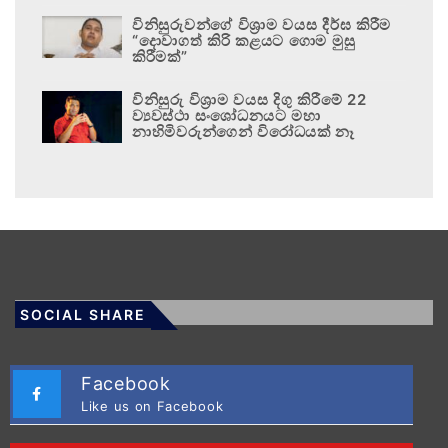
විනිසුරුවන්ගේ විශ්‍රාම වයස දීර්ඝ කිරීම
“දොවාගත් කිරි කළයට ගොම මුසු
කිරීමක්”
විනිසුරු විශ්‍රාම වයස දිගු කිරීමේ 22
ව්‍යවස්ථා සංශෝධනයට මහා
නාහිමිවරුන්ගෙන් විරෝධයක් නෑ
SOCIAL SHARE
Facebook
Like us on Facebook