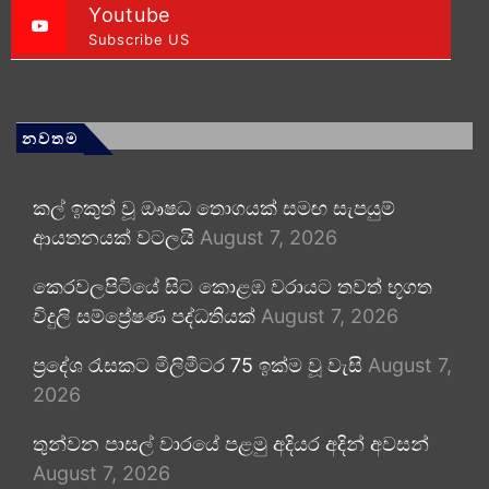
Youtube
Subscribe US
නවතම
කල් ඉකුත් වූ ඖෂධ තොගයක් සමඟ සැපයුම්
ආයතනයක් වටලයි
August 7, 2026
කෙරවලපිටියේ සිට කොළඹ වරායට තවත් භූගත
විදුලි සම්ප්‍රේෂණ පද්ධතියක්
August 7, 2026
ප්‍රදේශ රැසකට මිලිමීටර 75 ඉක්ම වූ වැසි
August 7,
2026
තුන්වන පාසල් වාරයේ පළමු අදියර අදින් අවසන්
August 7, 2026