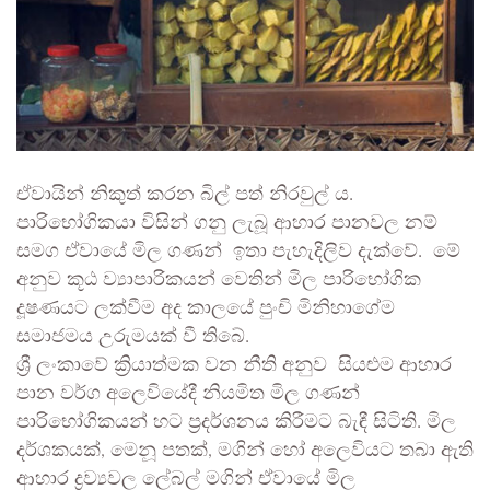
ඒවායින් නිකුත් කරන බිල් පත් නිරවුල් ය.
පාරිභෝගිකයා විසින් ගනු ලැබූ ආහාර පානවල නම්
සමග ඒවායේ මිල ගණන් ඉතා පැහැදිලිව දැක්වේ. මේ
අනුව කූඨ ව්‍යාපාරිකයන් වෙතින් මිල පාරිභෝගික
දූෂණයට ලක්වීම අද කාලයේ පුංචි මිනිහාගේම
සමාජමය උරුමයක් වී තිබේ.
ශ්‍රී ලංකාවේ ක්‍රියාත්මක වන නීති අනුව සියළුම ආහාර
පාන වර්ග අලෙවියේදී නියමිත මිල ගණන්
පාරිභෝගිකයන් හට ප්‍රදර්ශනය කිරීමට බැඳී සිටිති. මිල
දර්ශකයක්, මෙනූ පතක්, මගින් හෝ අලෙවියට තබා ඇති
ආහාර ද්‍රව්‍යවල ලේබල් මගින් ඒවායේ මිල