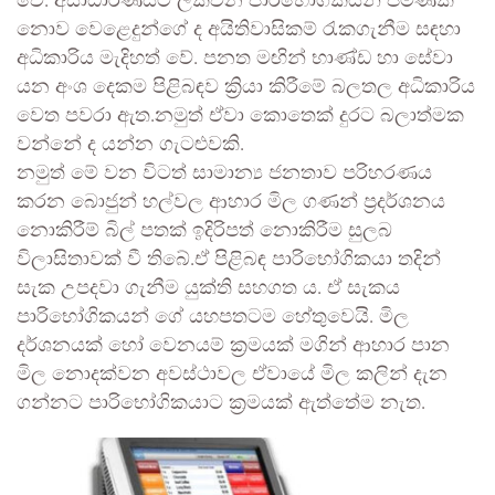
වේ. අසාධාරණයට ලක්වන පාරිභෝගිකයන් පමණක්
නොව වෙළෙදුන්ගේ ද අයිතිවාසිකම් රැකගැනීම සඳහා
අධිකාරිය මැදිහත් වේ. පනත මඟින් භාණ්ඩ හා සේවා
යන අංශ දෙකම පිළිබඳව ක්‍රියා කිරීමේ බලතල අධිකාරිය
වෙත පවරා ඇත.නමුත් ඒවා කොතෙක් දුරට බලාත්මක
වන්නේ ද යන්න ගැටළුවකි.
නමුත් මේ වන විටත් සාමාන්‍ය ජනතාව පරිහරණය
කරන බොජුන් හල්වල ආහාර මිල ගණන් ප්‍රදර්ශනය
නොකිරීම් බිල් පතක් ඉදිරිපත් නොකිරීම සුලබ
විලාසිතාවක් වී තිබේ.ඒ පිළිබඳ පාරිභෝගිකයා තදින්
සැක උපදවා ගැනීම යුක්ති සහගත ය. ඒ සැකය
පාරිභෝගිකයන් ගේ යහපතටම හේතුවෙයි. මිල
දර්ශනයක් හෝ වෙනයම් ක්‍රමයක් මගින් ආහාර පාන
මිල නොදක්වන අවස්ථාවල ඒවායේ මිල කලින් දැන
ගන්නට පාරිභෝගිකයාට ක්‍රමයක් ඇත්තේම නැත.