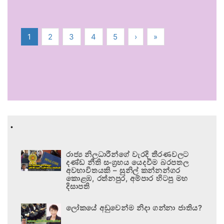
1
2
3
4
5
›
»
.
රාජ්‍ය නිලධාරීන්ගේ වැරදි තීරණවලට
දණ්ඩ නීති සංග්‍රහය යෙදවීම බරපතල
අවභාවිතයකි – සුනිල් කන්නන්ගර
කොළඹ, රත්නපුර, අම්පාර හිටපු මහ
දිසාපති
ලෝකයේ අඩුවෙන්ම නිදා ගන්නා ජාතිය?