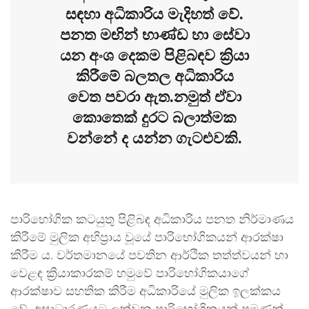
සඳහා අධිකාරිය මැදිහත් වේ.
පනත මඟින් භාණ්ඩ හා සේවා
යන අංශ දෙකම පිළිබඳව ක්‍රියා
කිරීමේ බලතල අධිකාරිය
වෙත පවරා ඇත.නමුත් ඒවා
කොතෙක් දුරට බලාත්මක
වන්නේ ද යන්න ගැටළුවකි.
පාරිභෝගික කටයුතු පිළිබඳ අධිකාරිය පනත නිර්මාණය
කිරීමේ මුලික අභිප්‍රාය වූයේ පාරිභෝගිකයන් ආරක්ෂා
කිරීම ය. වර්තමානයේ පවතින ආර්ථික තත්ත්වයන් හා
වෙළඳ ක්‍රියාකාරකම් හමුවේ පාරිභෝගිකයාගේ
ආරක්ෂාව සහතික කිරීම අධිකාරියේ මුලික ඉලක්කය