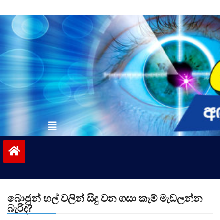
Skip
to
content
vinivida.lk
බොජුන් හල් වලින් සිදු වන ගසා කෑම් මැඩලන්න
බැරිද?