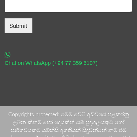
Submit
Chat on WhatsApp (+94 77 359 6107)
Copyrights protected: මෙම වෙබ් අඩවියේ පළකරනු
ලබන කිනම් හෝ දෙයකින් යම් පුද්ගලයකුට හෝ
පාර්ශවයකට යම්කිසි අගතියක් සිදුවන්නේ නම් එම