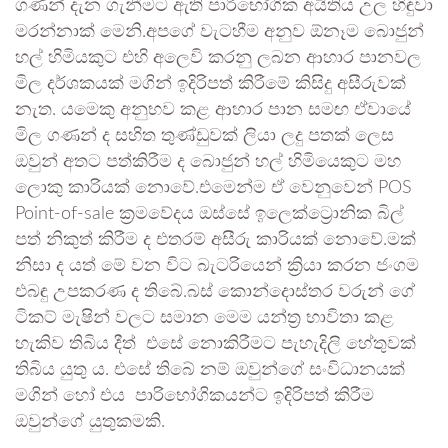
ගණන් දැන ගැනීමට ඇති පාරිභෝගික අයිතිය උල හිඳුවා
මරන්නාක් මෙනි.අපගේ වැටහීම අනුව ඕනෑම බොජුන්
හල් හිමියකුට එහි අලෙවි කරනු ලබන ආහාර පානවල
මිල දර්ශකයක් මගින් ඉදිරිපත් කිරීමේ කිසිදු අසීරුවක්
නැත. යමෙකු අනුභව කළ ආහාර පාන සමඟ ඒවායේ
මිල ගණන් ද සහිත තුණ්ඩුවක් ලියා ලදු පතක් ලෙස
ඔවුන් අතට පත්කිරීම ද බොජුන් හල් හිමියෙකුට මහ
ලොකු කාරියක් නොවේ.එමෙන්ම ඒ වෙනුවෙන් POS
Point-of-sale ක්‍රමවේදය ඔස්සේ ඉලෙක්ට්‍රොනික බිල්
පත් නිකුත් කිරීම ද එතරම් අසීරු කාරියක් නොවේ.මක්
නිසා ද යත් මේ වන විට බැටරියෙන් ක්‍රියා කරන ජංගම
එබඳු උපකරණ ද තිබේ.බස් කොන්දොස්තර වරුන් ගේ
ටිකට් මැෂින් වලට සමාන මෙම යන්ත්‍ර භාවිතා කළ
හැකිව තිබිය දීත් එසේ නොකිරීමට පැහැදිලි හේතුවක්
තිබිය යුතු ය. එසේ තිබේ නම් ඔවුන්ගේ සංවිධානයක්
මගින් හෝ එය පාරිභෝගිකයන්ට ඉදිරිපත් කිරීම
ඔවුන්ගේ යුතුකමකි.