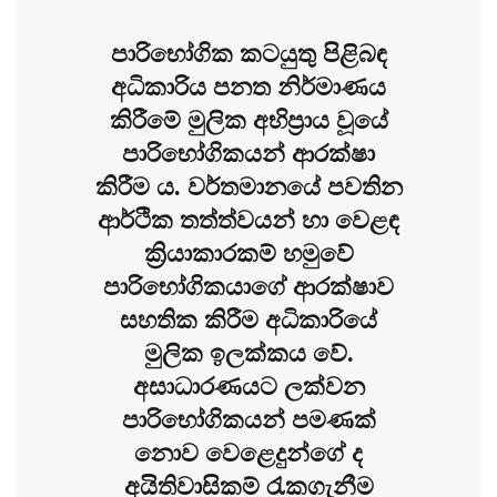
පාරිභෝගික කටයුතු පිළිබඳ
අධිකාරිය පනත නිර්මාණය
කිරීමේ මුලික අභිප්‍රාය වූයේ
පාරිභෝගිකයන් ආරක්ෂා
කිරීම ය. වර්තමානයේ පවතින
ආර්ථික තත්ත්වයන් හා වෙළඳ
ක්‍රියාකාරකම් හමුවේ
පාරිභෝගිකයාගේ ආරක්ෂාව
සහතික කිරීම අධිකාරියේ
මුලික ඉලක්කය වේ.
අසාධාරණයට ලක්වන
පාරිභෝගිකයන් පමණක්
නොව වෙළෙදුන්ගේ ද
අයිතිවාසිකම් රැකගැනීම