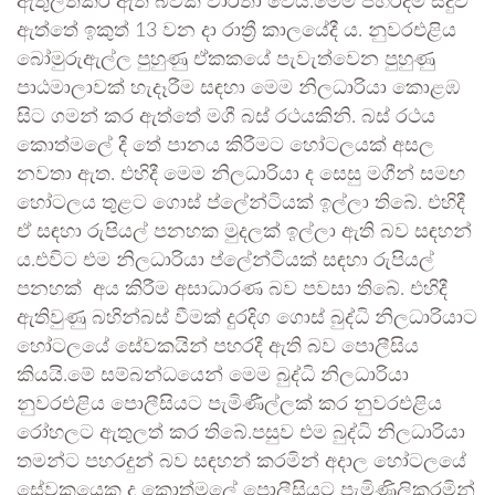
ඇතුලත්කර ඇති බවක් වාර්තා වෙයි.මෙම පහරදීම සිදුව
ඇත්තේ ඉකුත් 13 වන දා රාත්‍රී කාලයේදී ය. නුවරඑළිය
බෝමුරුඇල්ල පුහුණු ඒකකයේ පැවැත්වෙන පුහුණු
පාඨමාලාවක් හැදෑරීම සඳහා මෙම නිලධාරියා කොළඹ
සිට ගමන් කර ඇත්තේ මගී බස් රථයකිනි. බස් රථය
කොත්මලේ දී තේ පානය කිරීමට හෝටලයක් අසල
නවතා ඇත. එහිදී මෙම නිලධාරියා ද සෙසු මගීන් සමඟ
හෝටලය තුළට ගොස් ප්ලේන්ටියක් ඉල්ලා තිබේ. එහිදී
ඒ සඳහා රුපියල් පනහක මුදලක් ඉල්ලා ඇති බව සඳහන්
ය.එවිට එම නිලධාරියා ප්ලේන්ටියක් සඳහා රුපියල්
පනහක් අය කිරීම අසාධාරණ බව පවසා තිබේ. එහිදී
ඇතිවුණු බහින්බස් වීමක් දුරදිග ගොස් බුද්ධි නිලධාරියාට
හෝටලයේ සේවකයින් පහරදී ඇති බව පොලීසිය
කියයි.මේ සම්බන්ධයෙන් මෙම බුද්ධි නිලධාරියා
නුවරඑළිය පොලීසියට පැමිණීල්ලක් කර නුවරඑළිය
රෝහලට ඇතුලත් කර තිබේ.පසුව එම බුද්ධි නිලධාරියා
තමන්ට පහරදුන් බව සඳහන් කරමින් අදාල හෝටලයේ
සේවකයෙකු ද කොත්මලේ පොලීසියට පැමිණිලිකරමින්