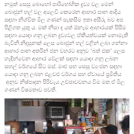
නමුත් සෙසු බොහෝ පාරිභෝගික ද්‍රව්‍ය වල මෙන්
බොජුන් හල් වල අලෙවි කෙරෙන ආහාර පාන ආදිය
සඳහා නිශ්චිත මිල ගණන් සැකසීම ඉතා අසීරු බව අප
පිළිගත යුතු ය. මක් නිසා ද යත් ඕනෑම ආහාරයක් පිසීම
සඳහා යොදා ගනු ලබන ද්‍රව්‍යවල ඒකීයත්වයක් නොමැති
බැවිනි.නිදසුනක් ලෙස බොජුන් හල් වලින් ලබා ගන්නා
ආහාර පාන අතරින් ජන වහරට අනුව “බත් එක” ලෙස
හැඳින්වෙන ආහාර වේලක් සඳහා යොදා ගනු ලබන
සහල් වර්ගයේ සිට මස්, මාළු සහ සෙසු ව්‍යංජන සඳහා
යොදා ගනු ලබන එළවළු වර්ගය සහ ඒවායේ ප්‍රමිතිය
අනුව නිෂ්පාදන පිරිවැය උච්ඡාවචනය වීම මත ඒ මිල
ගණන් විෂමතාව පවතී.