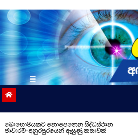
Skip
to
content
vinivida.lk
බොහොමයකට නොපෙනෙන සිද්ධස්ථාන
ජාවාරම්-අනුරපුරයෙන් ඇසුණු කතාවක්