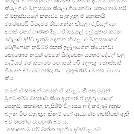
කියලා, ඒ වෙනුවෙන් තරමක වියදමක් දරන්න වෙනවා
කියලත් ඒ මනුස්සයා කියලා තියෙනවා .කොහොම හරි
ඒ මනුස්සයගේ කතාවට පැහැදුනු ඒ නෝනයි
මහත්තයයි වියදමට තියාගන්න කියලා රුපියල් දහ
දාහක් වගේ ගාණක් දීලා. ඒ කඩුපුල් මල් පූජාව කරන
වෙලාව අපිට දැනුම් දෙන්න කියලා ඒ මනුස්සයගේ
ටෙලිෆෝන් නම්බර් එකත් ඉල්ලාගෙන තියෙනවා.
කොහොම නමුත් මෙහේ සිද්දවෙන සමහර දේවල් වල
හැටියට මේ කතාවේ මොකක් හරි ලොකු ‘කොස්සක්’
තියෙන බව මට තේරුණා.’’ මුතුබණ්ඩා මහතා මා හා
කීය.
නමුත් ඒ සම්බන්ධයෙන් ඒ යුවළට කී පසු ඔවුන්
මුතුබණ්ඩා මහතාට කියා ඇත්තේ ඒ පුද්ගලයාගේ
පෙනුම, කතාබහ, හැසිරීම් විලාසය ආදී කරුණු අනුව
බලන විට ඔහු තුළ කිනම් හෝ ආධ්‍යාත්ම ශක්තියක් ඇති
බව තමන්ට වැටහුණු බව ය.
‘‘කොහොම හරි ඔන්න පහුගිය දවස්වල මේ