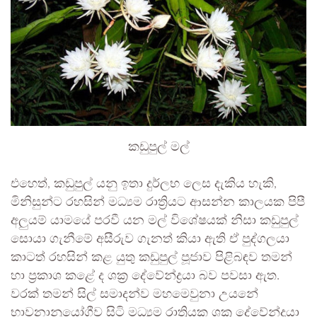
කඩුපුල් මල්
එහෙත්, කඩුපුල් යනු ඉතා දුර්ලභ ලෙස දැකිය හැකි,
මිනිසුන්ට රහසින් මධ්‍යම රාත්‍රියට ආසන්න කාලයක පිපී
අලුයම් යාමයේ පරවී යන මල් විශේෂයක් නිසා කඩුපුල්
සොයා ගැනීමේ අසීරුව ගැනත් කියා ඇති ඒ පුද්ගලයා
කාටත් රහසින් කළ යුතු කඩුපුල් පූජාව පිළිබඳව තමන්
හා ප්‍රකාශ කළේ ද ශක්‍ර දේවේන්ද්‍රයා බව පවසා ඇත.
වරක් තමන් සිල් සමාදන්ව මහමෙවුනා උයනේ
භාවනානුයෝගීව සිටි මධ්‍යම රාත්‍රියක ශක්‍ර දේවේන්ද්‍රයා