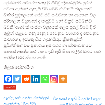
ශ්‍රේෂ්ඨතම දාර්ශනිකයකු වූ ජිඩ්ඩු ක්‍රිෂණමූර්ති සූරීන්
පවසා ඇත්තේ ඇතැම් විට මෙම ජාවාරම් ජාලයනට
බාහිර පුද්ගලයන් සේම එම සංවිධාන හා ආයතන වල
පරිපාලන ව්‍යුහයන් ද සෘජුවම හෝ වක්‍රව සම්බන්ධ
බවකි.”ආගමක් සංස්ථා ව්‍යුහයක් ලෙස පුළුල් වීමේ දී ඒ
තුළින් පළමුව ගනු දෙනු ද දෙවනුව ව්‍යාපාර ද තෙවනුව
ජාවාරම් ද ඉස්මතු විය හැක”ජිඩ්ඩු ක්‍රිෂණමූර්ති
සූරීන්තිගේ එම ප්‍රකාශය අප රටට හා වර්තමානයට
කෙසේ ආදේශ කර ගත හැකි දැයි සිතා බැලීම ඔබට භාර
කරමින් මම නිහඬ වෙමි.
තිලක් සේනාසිංහ
පහන් ටැඹ
ඇල්ල සති අන්ත එක්ස්ප්‍රස්
විනයක් නැති රියදුරන් ගැන
අගෝස්තු 16දා සිට
පොලීසියට කියන්න ඇප්