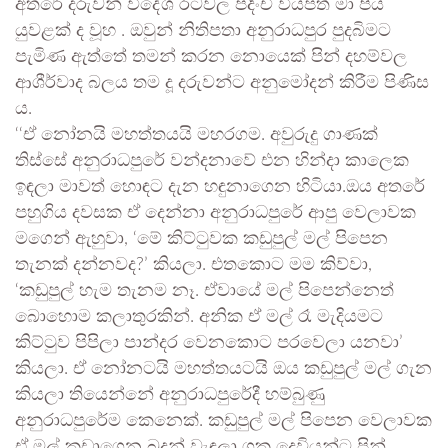
අතරේ දරුවන් විදේශ රටවල පදිංචි වියපත් මා පිය
යුවළක් ද වූහ . ඔවුන් නිතිපතා අනුරාධපුර පුදබිමට
පැමිණ ඇත්තේ තමන් කරන නොයෙක් පින් දහම්වල
ආශීර්වාද බලය තම දූ දරුවන්ට අනුමෝදන් කිරීම පිණිස
ය.
‘‘ඒ නෝනයි මහත්තයයි මහරගම. අවුරුදු ගාණක්
තිස්සේ අනුරාධපුරේ වන්දනාවේ එන හින්දා කාලෙක
ඉඳලා මාවත් හොඳට දැන හඳුනාගෙන හිටියා.ඔය අතරේ
පහුගිය දවසක ඒ දෙන්නා අනුරාධපුරේ ආපු වෙලාවක
මගෙන් ඇහුවා, ‘මේ කිට්ටුවක කඩුපුල් මල් පිපෙන
තැනක් දන්නවද?’ කියලා. එතකොට මම කිව්වා,
‘කඩුපුල් හැම තැනම නෑ. ඒවායේ මල් පිපෙන්නෙත්
බොහොම කලාතුරකින්. අනික ඒ මල් රෑ මැදියමට
කිට්ටුව පිපිලා පාන්දර වෙනකොට පරවෙලා යනවා’
කියලා. ඒ නෝනටයි මහත්තයටයි ඔය කඩුපුල් මල් ගැන
කියලා තියෙන්නේ අනුරාධපුරේදී හම්බුණු
අනුරාධපුරේම කෙනෙක්. කඩුපුල් මල් පිපෙන වෙලාවක
ඒ මල් කඩාගෙන බුදුන් වැඳලා ශක්‍ර දෙවියන්ට පින්