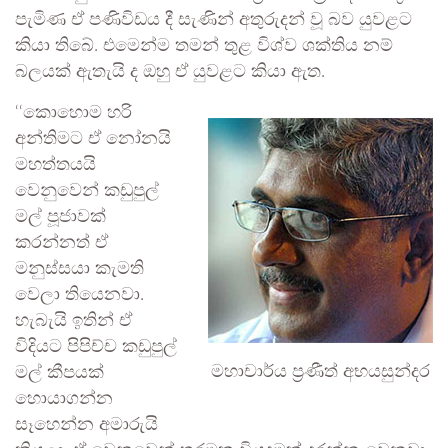
පැමිණ ඒ පණිවිඩය දී සැණින් අතුරුදන් වූ බව යුවළට
කියා තිබේ. එමෙන්ම තමන් තුළ විශ්ව ශක්තිය නම්
බලයක් ඇතැයි ද ඔහු ඒ යුවළට කියා ඇත.
‘‘කොහොම හරි
අන්තිමට ඒ නෝනයි
මහත්තයයි
වෙනුවෙන් කඩුපුල්
මල් පූජාවක්
කරන්නත් ඒ
මනුස්සයා කැමති
වෙලා තියෙනවා.
හැබැයි ඉතින් ඒ
විදියට පිපිච්ච කඩුපුල්
මහාචාර්ය ප්‍රණීත් අභයසුන්දර
මල් කීපයක්
හොයාගන්න
සෑහෙන්න අමාරුයි