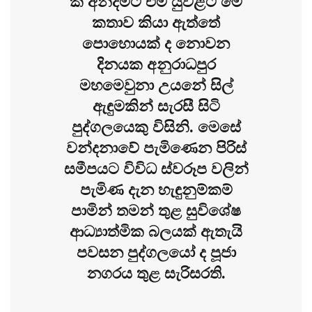
කී අන්දමට එම යුවළට මේ
කතාව කියා ඇත්තේ
පොහොයක් ද නොවන
දිනයක අනුරාධපුර
මහමෙවුනා උයනේ සිල්
ඇඳුමකින් සැරසී සිටි
පුද්ගලයෙකු විසිනි. මෙසේ
වන්දනාවේ පැමිණෙන පිරිස්
සමීපයට විවිධ ස්වරූප වලින්
පැමිණ දැන හැඳුනුම්කම්
පාමින් තමන් තුළ සුවිශේෂ
ආධ්‍යාත්මික බලයක් ඇතැයි
පවසන පුද්ගලයෝ ද පූජා
නගරය තුළ සැරිසරති.