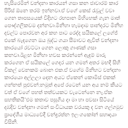
හැසිරෙමින් වන්දනා කාරයන් ගසා කන ජාවාරම් කාර
පිරිස් ඕනෙ තරම් ඉන්නවා.ඒ වගේ කෙස් රැවුල් වවා
ගෙන තාපසයෙක් විදිහට රඟපාන මිහිහෙක් ගැන මාත්
පෞද්ගලිකවම දන්නවා.මිනිහා හැමදාම පාන්දරට මිනිහ
දවල්ට පොරවන අර කහ පාට රෙද්ද සයිකලේ ලගේජ්
එකේ බැඳගෙන ඔය බුද්ධ ගයා සීමාවට ඇවිත් වන්දනා
කාරයෝ රවට්ටා ගෙන ලොකු ගාණක් ගසා
කනවා.ඊළඟ මිනිහා හවස කරන්නේ ඇඳුම් මාරු
කරගෙන ඒ සයිකලේ ගෙදර යන ගමන් අතර මඟදී සිහි
විකල් වෙනකම් බොන එක.ඒ වගේම මිනිහට වන්දනා
කාරයො අල්ලලා දෙන අයට ඒකෙන් කොමිස් එකක්
ගන්නත් පුළුවන්;නමුත් අපේ රටෙන් යන අය නම් කීයට
වත් ඒ වගේ පහත් තත්වයකට වැටෙන්නෙ නෑ.ඒක
සහතිකයි”එම කතාව පසුගිය දා මා හා පවසා සිටියේ
දඹදිව වන්දනා ගමන් සංවිධායක වරයකු ද වන ගල්ගමුව
ප්‍රාදේශීය මාධ්‍යවේදී චන්ද්‍රරත්න ඉලංගකෝන් සහෘදයා
විසිනි.