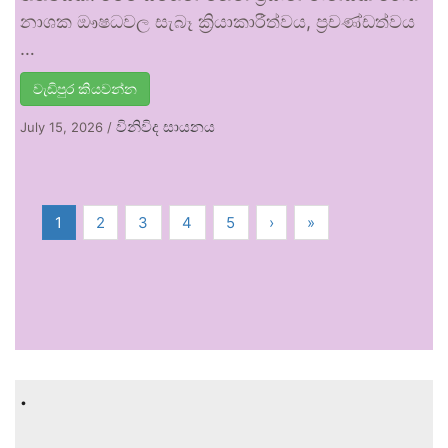
නාශක ඖෂධවල සැබෑ ක්‍රියාකාරීත්වය, ප්‍රචණ්ඩත්වය
…
වැඩිපුර කියවන්න
විනිවිද සායනය
July 15, 2026
/
1
2
3
4
5
›
»
.