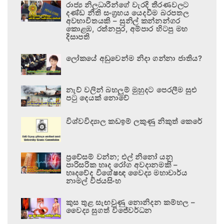
රාජ්‍ය නිලධාරීන්ගේ වැරදි තීරණවලට
දණ්ඩ නීති සංග්‍රහය යෙදවීම බරපතල
අවභාවිතයකි – සුනිල් කන්නන්ගර
කොළඹ, රත්නපුර, අම්පාර හිටපු මහ
දිසාපති
ලෝකයේ අඩුවෙන්ම නිදා ගන්නා ජාතිය?
නැව් වලින් බහලුම් මුහුදට පෙරලීම සුළු
පටු දෙයක් නොවේ
විශ්වවිද්‍යාල කඩඉම් ලකුණු නිකුත් කෙරේ
ප්‍රවේසම් වන්න; එල් නිනෝ යනු
පාරිසරික හෘද රෝග අවදානමකි –
හෘදවේද විශේෂඥ වෛද්‍ය මහාචාර්ය
නාමල් විජයසිංහ
කුස තුළ සැඟවුණු නොනිදන කම්හල –
වෛද්‍ය සුගත් විජේවර්ධන