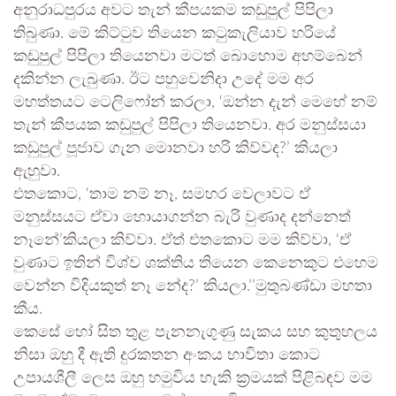
අනුරාධපුරය අවට තැන් කීපයකම කඩුපුල් පිපිලා
තිබුණා. මේ කිට්ටුව තියෙන කටුකැලියාව හරියේ
කඩුපුල් පිපිලා තියෙනවා මටත් බොහොම අහම්බෙන්
දකින්න ලැබුණා. ඊට පහුවෙනිදා උදේ මම අර
මහත්තයට ටෙලිෆෝන් කරලා, ‘ඔන්න දැන් මෙහේ නම්
තැන් කීපයක කඩුපුල් පිපිලා තියෙනවා. අර මනුස්සයා
කඩුපුල් පූජාව ගැන මොනවා හරි කිව්වද?’ කියලා
ඇහුවා.
එතකොට, ‘තාම නම් නෑ, සමහර වෙලාවට ඒ
මනුස්සයට ඒවා හොයාගන්න බැරි වුණාද දන්නෙත්
නෑනේ’කියලා කිව්වා. ඒත් එතකොට මම කිව්වා, ‘ඒ
වුණාට ඉතින් විශ්ව ශක්තිය තියෙන කෙනෙකුට එහෙම
වෙන්න විදියකුත් නෑ නේද?’ කියලා.’’මුතුබණ්ඩා මහතා
කීය.
කෙසේ හෝ සිත තුළ පැනනැගුණු සැකය සහ කුතුහලය
නිසා ඔහු දී ඇති දුරකතන අංකය භාවිතා කොට
උපායශීලී ලෙස ඔහු හමුවිය හැකි ක්‍රමයක් පිළිබඳව මම