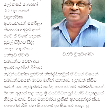
ලෝකයේ බොහෝ
රට වල සමාජ
විද්‍යාත්මක
අධ්‍යයනයන් කෙරිලා
තියනවා.නමුත් අපේ
රටේ ඒ වගේ දෙයක්
පුළුල් විදිහට සිද්ද
වෙලා නෑ.ඒකට
ඩී.එම් මුතුබණ්ඩා
හේතුව ඒවාට
සම්බන්ධ වෙන අය
ආගම් ද්‍රෝහීන් විදිහට
හැඳින්වෙන්න පුළුවන් හින්දයි.නමුත් ඒ වගේ විෂයන්
සම්බන්ධයෙන් මාධ්‍ය මඟින් ජනතාව දැනුවත් කිරීම
සමාජ යහ පැවැත්මට හේතු වෙනවා’මේ සම්බන්ධයෙන්
මා හා අදහස් පළ කළ ශ්‍රී ජයවර්ධනපුර විශ්ව විද්‍යාලයේ
හිටපු මානව විද්‍යා මහාචාර්ය ප්‍රණීත් අභයසුන්දර කීය.
එමෙන්ම විසි වන සියවසේ ඉන්දියාවේ පහළ වූ