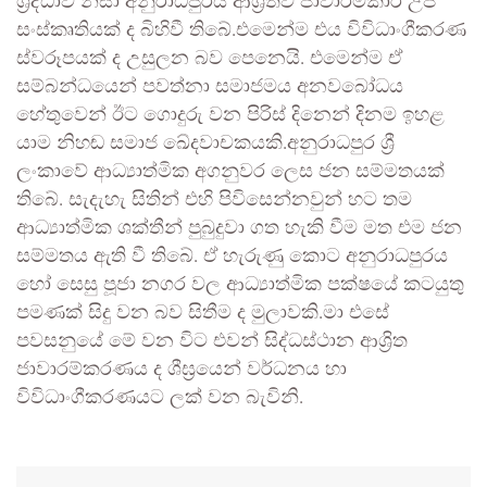
ශ්‍රද්ධාව නිසා අනුරාධපුරය ආශ්‍රිතව ජාවාරම්කාර උප
සංස්කෘතියක් ද බිහිවී තිබේ.එමෙන්ම එය විවිධාංගීකරණ
ස්වරූපයක් ද උසුලන බව පෙනෙයි. එමෙන්ම ඒ
සම්බන්ධයෙන් පවත්නා සමාජමය අනවබෝධය
හේතුවෙන් ඊට ගොදුරු වන පිරිස් දිනෙන් දිනම ඉහළ
යාම නිහඬ සමාජ ඛේදවාචකයකි.අනුරාධපුර ශ්‍රී
ලංකාවේ ආධ්‍යාත්මික අගනුවර ලෙස ජන සම්මතයක්
තිබේ. සැදැහැ සිතින් එහි පිවිසෙන්නවුන් හට තම
ආධ්‍යාත්මික ශක්තීන් පුබුදුවා ගත හැකි වීම මත එම ජන
සම්මතය ඇති වී තිබේ. ඒ හැරුණු කොට අනුරාධපුරය
හෝ සෙසු පූජා නගර වල ආධ්‍යාත්මික පක්ෂයේ කටයුතු
පමණක් සිදු වන බව සිතීම ද මුලාවකි.මා එසේ
පවසනුයේ මේ වන විට එවන් සිද්ධස්ථාන ආශ්‍රිත
ජාවාරම්කරණය ද ශීඝ්‍රයෙන් වර්ධනය හා
විවිධාංගීකරණයට ලක් වන බැවිනි.