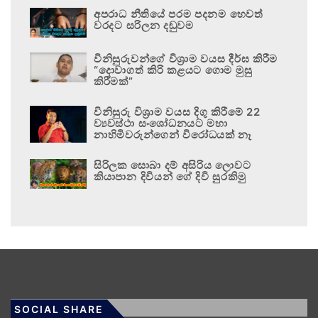
අපරාධ නීතියේ පරම පදනම හෙවත්
වරදට සරිලන දඬුවම
විනිසුරුවන්ගේ විශ්‍රාම වයස දීර්ඝ කිරීම
“දොවාගත් කිරි කළයට ගොම මුසු
කිරීමක්”
විනිසුරු විශ්‍රාම වයස දිගු කිරීමේ 22
ව්‍යවස්ථා සංශෝධනයට මහා
නාහිමිවරුන්ගෙන් විරෝධයක් නෑ
සිරිලක සොබා දම් අසිරිය ලොවට
කියාපාන දිවියන් ගේ දිවි සුරකිමු
SOCIAL SHARE