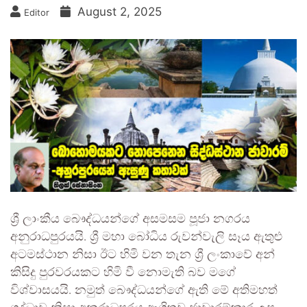
August 2, 2025
Editor
ශ්‍රී ලාංකීය බෞද්ධයන්ගේ අසමසම පූජා නගරය
අනුරාධපුරයයි. ශ්‍රී මහා බෝධිය රුවන්වැලි සෑය ඇතුළු
අටමස්ථාන නිසා ඊට හිමි වන තැන ශ්‍රී ලංකාවේ අන්
කිසිදු පුරවරයකට හිමි වී නොමැති බව මගේ
විශ්වාසයයි. නමුත් බෞද්ධයන්ගේ ඇති මේ අතිමහත්