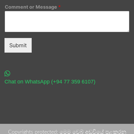
Comment or Message
*
Submit
Chat on WhatsApp (+94 77 359 6107)
Copyrights protected: මෙම වෙබ් අඩවියේ පළකරනු