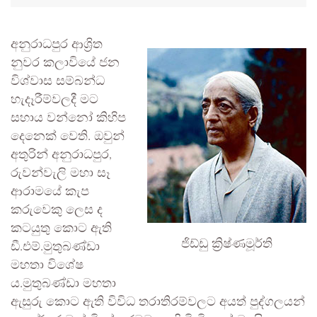
අනුරාධපුර ආශ්‍රිත
නුවර කලාවියේ ජන
විශ්වාස සම්බන්ධ
හැදෑරීම්වලදී මට
සහාය වන්නෝ කිහිප
දෙනෙක් වෙති. ඔවුන්
අතුරින් අනුරාධපුර,
රුවන්වැලි මහා සෑ
ආරාමයේ කැප
කරුවෙකු ලෙස ද
කටයුතු කොට ඇති
ජිඩ්ඩු ක්‍රිෂ්ණමූර්ති
ඩී.එම්.මුතුබණ්ඩා
මහතා විශේෂ
ය.මුතුබණ්ඩා මහතා
ඇසුරු කොට ඇති විවිධ තරාතිරම්වලට අයත් පුද්ගලයන්