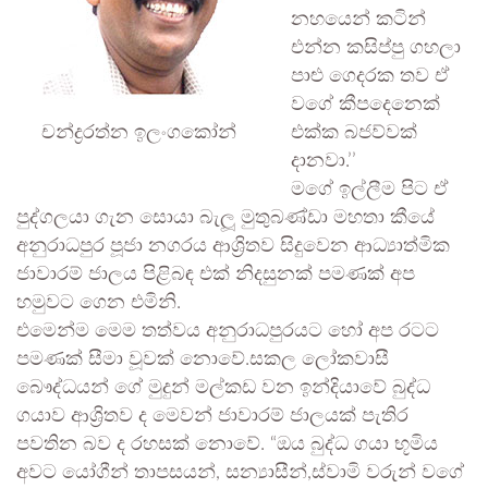
නහයෙන් කටින්
එන්න කසිප්පු ගහලා
පාළු ගෙදරක තව ඒ
වගේ කීපදෙනෙක්
චන්ද්‍රරත්න ඉලංගකෝන්
එක්ක බජව්වක්
දානවා.’’
මගේ ඉල්ලීම පිට ඒ
පුද්ගලයා ගැන සොයා බැලූ මුතුබණ්ඩා මහතා කීයේ
අනුරාධපුර පූජා නගරය ආශ්‍රිතව සිදුවෙන ආධ්‍යාත්මික
ජාවාරම් ජාලය පිළිබඳ එක් නිදසුනක් පමණක් අප
හමුවට ගෙන එමිනි.
එමෙන්ම මෙම තත්වය අනුරාධපුරයට හෝ අප රටට
පමණක් සීමා වූවක් නොවේ.සකල ලෝකවාසී
බෞද්ධයන් ගේ මුදුන් මල්කඩ වන ඉන්දියාවේ බුද්ධ
ගයාව ආශ්‍රිතව ද මෙවන් ජාවාරම් ජාලයක් පැතිර
පවතින බව ද රහසක් නොවේ. “ඔය බුද්ධ ගයා භූමිය
අවට යෝගීන් තාපසයන්, සන්‍යාසීන්,ස්වාමි වරුන් වගේ