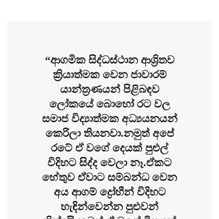
“ආගමික සිද්ධස්ථාන ආශ්‍රිතව
ක්‍රියාත්මක වෙන ජාවාරම්
යාන්ත්‍රණයන් පිළිබඳව
ලෝකයේ බොහෝ රට වල
සමාජ විද්‍යාත්මක අධ්‍යයනයන්
කෙරිලා තියනවා.නමුත් අපේ
රටේ ඒ වගේ දෙයක් පුළුල්
විදිහට සිද්ද වෙලා නෑ.ඒකට
හේතුව ඒවාට සම්බන්ධ වෙන
අය ආගම් ද්‍රෝහීන් විදිහට
හැඳින්වෙන්න පුළුවන්