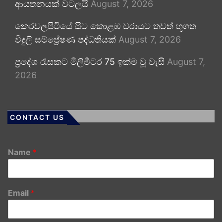
ආයතනයක් වටලයි
August 7, 2026
කෙරවලපිටියේ සිට කොළඹ වරායට තවත් භූගත
විදුලි සම්ප්‍රේෂණ පද්ධතියක්
August 7, 2026
ප්‍රදේශ රැසකට මිලිමීටර 75 ඉක්ම වූ වැසි
August 7,
2026
CONTACT US
Name
*
Email
*