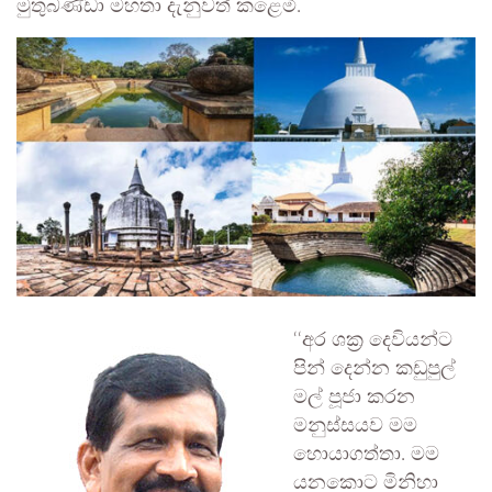
මුතුබණ්ඩා මහතා දැනුවත් කළෙමි.
‘‘අර ශක්‍ර දෙවියන්ට
පින් දෙන්න කඩුපුල්
මල් පූජා කරන
මනුස්සයව මම
හොයාගත්තා. මම
යනකොට මිනිහා