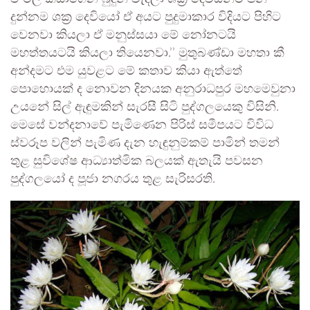
දුන්නම ශක්‍ර දෙවියෝ ඒ අයට පුදුමාකාර විදියට පිහිට
වෙනවා කියලා ඒ මනුස්සයා මේ නෝනටයි
මහත්තයටයි කියලා තියෙනවා.’’ මුතුබණ්ඩා මහතා කී
අන්දමට එම යුවළට මේ කතාව කියා ඇත්තේ
පොහොයක් ද නොවන දිනයක අනුරාධපුර මහමෙවුනා
උයනේ සිල් ඇඳුමකින් සැරසී සිටි පුද්ගලයෙකු විසිනි.
මෙසේ වන්දනාවේ පැමිණෙන පිරිස් සමීපයට විවිධ
ස්වරූප වලින් පැමිණ දැන හැඳුනුම්කම් පාමින් තමන්
තුළ සුවිශේෂ ආධ්‍යාත්මික බලයක් ඇතැයි පවසන
පුද්ගලයෝ ද පූජා නගරය තුළ සැරිසරති.