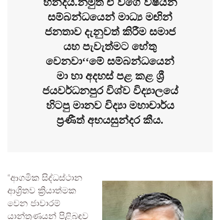
හින්දයි.නමුත් ඒ වගේ විෂයන්
සම්බන්ධයෙන් මාධ්‍ය මඟින්
ජනතාව දැනුවත් කිරීම සමාජ
යහ පැවැත්මට හේතු
වෙනවා
‘
‘මේ සම්බන්ධයෙන්
මා හා අදහස් පළ කළ ශ්‍රී
ජයවර්ධනපුර විශ්ව විද්‍යාලයේ
හිටපු මානව විද්‍යා මහාචාර්ය
ප්‍රණීත් අභයසුන්දර කීය.
“ආගමික සිද්ධස්ථාන
ආශ්‍රිතව ක්‍රියාත්මක
වෙන ජාවාරම්
යාන්ත්‍රණයන් පිළිබඳව