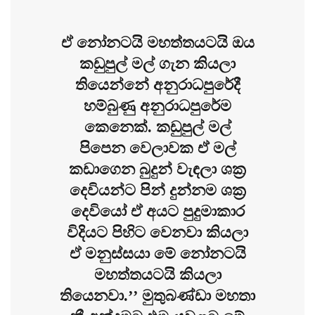
ඒ නෝනටයි මහත්තයටයි ඔය
කඩුපුල් මල් ගැන කියලා
තියෙන්නේ අනුරාධපුරේදී
හම්බුණු අනුරාධපුරේම
කෙනෙක්. කඩුපුල් මල්
පිපෙන වෙලාවක ඒ මල්
කඩාගෙන බුදුන් වැඳලා ශක්‍ර
දෙවියන්ට පින් දුන්නම ශක්‍ර
දෙවියෝ ඒ අයට පුදුමාකාර
විදියට පිහිට වෙනවා කියලා
ඒ මනුස්සයා මේ නෝනටයි
මහත්තයටයි කියලා
තියෙනවා.’’ මුතුබණ්ඩා මහතා