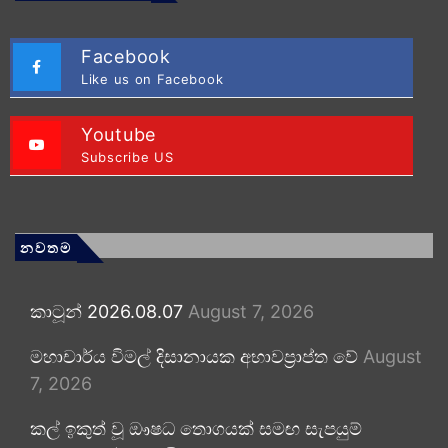
Facebook
Like us on Facebook
Youtube
Subscribe US
නවතම
කාටූන් 2026.08.07
August 7, 2026
මහාචාර්ය විමල් දිසානායක අභාවප්‍රාප්ත වේ
August
7, 2026
කල් ඉකුත් වූ ඖෂධ තොගයක් සමඟ සැපයුම්