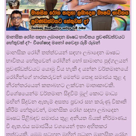
මානසික රෝග සඳහා ලබාදෙන ඖෂධ භාවිතය ප්‍රචණ්ඩත්වයට
හේතුවක් ද?- විශේෂඥ මනෝ වෛද්‍ය රූමි රූබන්
මානසික රෝගී තත්ත්වයන් සඳහා ලබාදෙන ඖෂධ
භාවිතය හේතුවෙන් රෝගීන් හෝ සාමාන්‍ය පුද්ගලයන්
ප්‍රචණ්ඩත්වයට යොමු විය හැකි ද යන්න වර්තමානයේ
රෝගීන්ගේ භාරකරුවන් මෙන්ම පොදු සමාජය තුළ ද
නිරන්තරයෙන් කතාබහට ලක්වන මාතෘකාවකි.
විශේෂයෙන්ම වර්තමාන සිදුවීම් මුල් කොට මාධ්‍ය
මඟින් සිදුවන ඇතැම් අසත්‍ය ප්‍රචාර සහ කරුණු විකෘති
කිරීම් හේතුවෙන්, මානසික රෝග සඳහා ලබාදෙන
ඖෂධ පිළිබඳව සමාජය තුළ අනියත බියක් නිර්මාණය
වී ඇත.එය සමාජයීය වශයෙන් ඉතා අහිතකර
තත්වයකි. මෙම සටහන මඟින් ප්‍රධාන මානසික රෝග