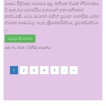
ඖෂධ පිළිබඳව සමාජය තුළ අනියත බියක් නිර්මාණය
වී ඇත.එය සමාජයීය වශයෙන් ඉතා අහිතකර
තත්වයකි. මෙම සටහන මඟින් ප්‍රධාන මානසික රෝග
නාශක ඖෂධවල සැබෑ ක්‍රියාකාරීත්වය, ප්‍රචණ්ඩත්වය
…
වැඩිපුර කියවන්න
විනිවිද සායනය
July 15, 2026
/
1
2
3
4
5
›
»