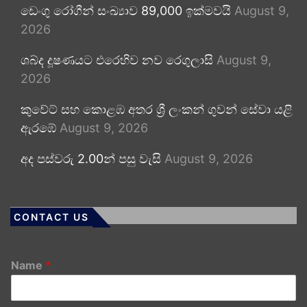
ඩෙංගු රෝගීන් සංඛ්‍යාව 89,000 ඉක්මවයි
August 9,
2026
ශබ්ද දූෂණයට එරෙහිව නව රෙගුලාසි
August 9,
2026
කුවේට් සහ කොළඹ අතර ශ්‍රී ලංකන් ගුවන් සේවා යළි
ඇරඹේ
August 9, 2026
අද පස්වරු 2.00න් පසු වැසි
August 9, 2026
CONTACT US
Name
*