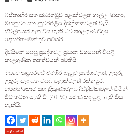
බස්නාහිර සහ සබරගමුව පළාත්වලත් ගාල්ල, මාතර,
මහනුවර සහ නුවරඑළිය දිස්ත්‍රික්කවලත් වැසි
ස්වල්පයක් ඇති විය හැකි බව කාලගුණ විද්‍යා
දෙපාර්තමේන්තුව පවසයි.
දිවයිනේ සෙසු ප්‍රදේශවල ප්‍රධාන වශයෙන් වියළි
කාලගුණික තත්ත්වයක් පවතියි.
මධ්‍යම කඳුකරයේ බටහිර බෑවුම් ප්‍රදේශවලත්, උතුරු,
උතුරු-මැද සහ වයඹ පළාත්වලත් රත්නපුර,
හම්බන්තොට සහ ත්‍රිකුණාමලය දිස්ත්‍රික්කවලත් විටින්
විට හමන පැ.කි.මී. (40-50) පමණ තද සුළං ඇති විය
හැකියි.
කාලීන පුවත්