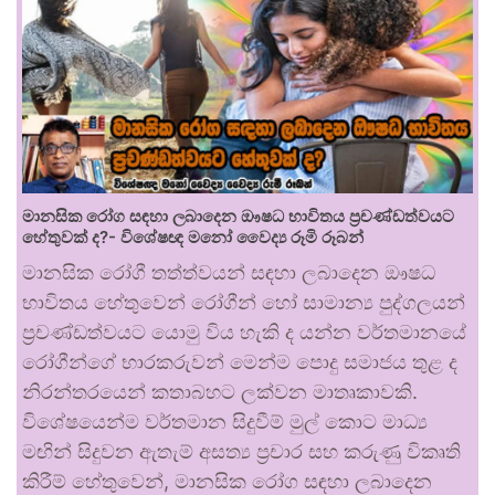
මානසික රෝග සඳහා ලබාදෙන ඖෂධ භාවිතය ප්‍රචණ්ඩත්වයට
හේතුවක් ද?- විශේෂඥ මනෝ වෛද්‍ය රූමි රූබන්
මානසික රෝගී තත්ත්වයන් සඳහා ලබාදෙන ඖෂධ
භාවිතය හේතුවෙන් රෝගීන් හෝ සාමාන්‍ය පුද්ගලයන්
ප්‍රචණ්ඩත්වයට යොමු විය හැකි ද යන්න වර්තමානයේ
රෝගීන්ගේ භාරකරුවන් මෙන්ම පොදු සමාජය තුළ ද
නිරන්තරයෙන් කතාබහට ලක්වන මාතෘකාවකි.
විශේෂයෙන්ම වර්තමාන සිදුවීම් මුල් කොට මාධ්‍ය
මඟින් සිදුවන ඇතැම් අසත්‍ය ප්‍රචාර සහ කරුණු විකෘති
කිරීම් හේතුවෙන්, මානසික රෝග සඳහා ලබාදෙන