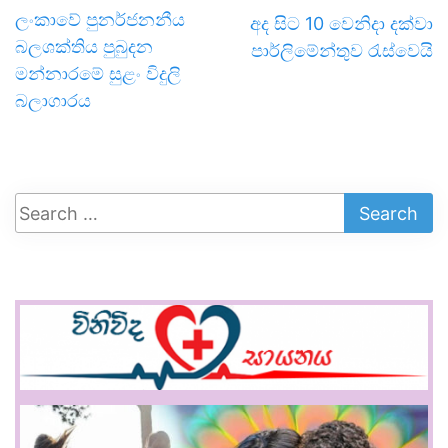
ලංකාවේ පුනර්ජනනීය
අද සිට 10 වෙනිදා දක්වා
බලශක්තිය පුබුදන
පාර්ලිමේන්තුව රැස්වෙයි
මන්නාරමේ සුළං විදුලි
බලාගාරය