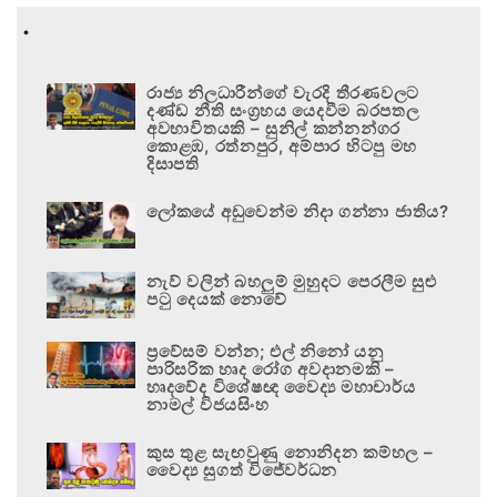
.
රාජ්‍ය නිලධාරීන්ගේ වැරදි තීරණවලට
දණ්ඩ නීති සංග්‍රහය යෙදවීම බරපතල
අවභාවිතයකි – සුනිල් කන්නන්ගර
කොළඹ, රත්නපුර, අම්පාර හිටපු මහ
දිසාපති
ලෝකයේ අඩුවෙන්ම නිදා ගන්නා ජාතිය?
නැව් වලින් බහලුම් මුහුදට පෙරලීම සුළු
පටු දෙයක් නොවේ
ප්‍රවේසම් වන්න; එල් නිනෝ යනු
පාරිසරික හෘද රෝග අවදානමකි –
හෘදවේද විශේෂඥ වෛද්‍ය මහාචාර්ය
නාමල් විජයසිංහ
කුස තුළ සැඟවුණු නොනිදන කම්හල –
වෛද්‍ය සුගත් විජේවර්ධන