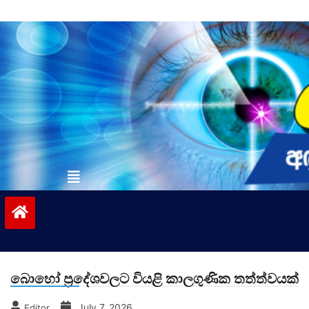
Skip
to
content
vinivida.lk
බොහෝ ප්‍රදේශවලට වියළි කාලගුණික තත්ත්වයක්
July 7, 2026
Editor