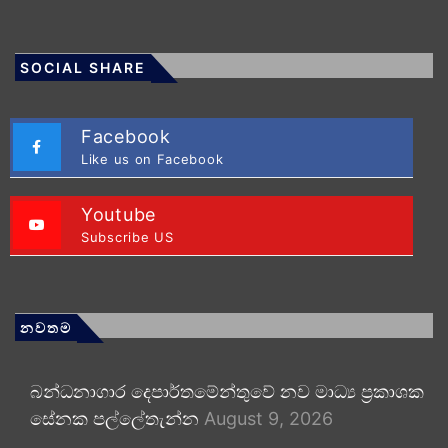
SOCIAL SHARE
Facebook
Like us on Facebook
Youtube
Subscribe US
නවතම
බන්ධනාගාර දෙපාර්තමේන්තුවේ නව මාධ්‍ය ප්‍රකාශක
සේනක පල්ලේතැන්න
August 9, 2026