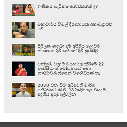
ගණිතය බැරිකම මෝඩකමක් ද?
මහාචාර්ය විමල් දිසානායක අභාවප්‍රාප්ත
වේ
සිරිලක සොබා දම් අසිරිය ලොවට
කියාපාන දිවියන් ගේ දිවි සුරකිමු
විනිසුරු විශ්‍රාම වයස දිගු කිරීමේ 22
ව්‍යවස්ථා සංශෝධනයට මහා
නාහිමිවරුන්ගෙන් විරෝධයක් නෑ
2030 වන විට අධිවේගී මාර්ග
පද්ධතියට කි.මී. 132ක්;සියලු වියදම්
දේශීය අරමුදල්වලින්