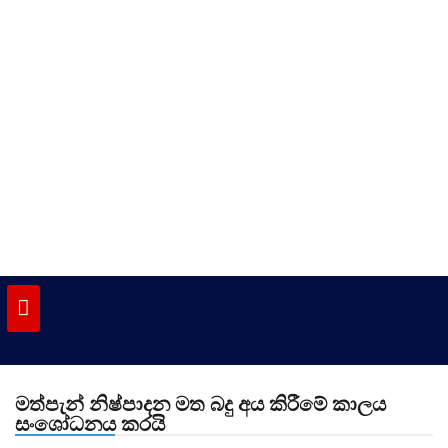
Skip
to
content
vinivida.lk
මත්පැන් නිෂ්පාදන මත බදු අය කිරීමේ කාලය
සංශෝධනය කරයි