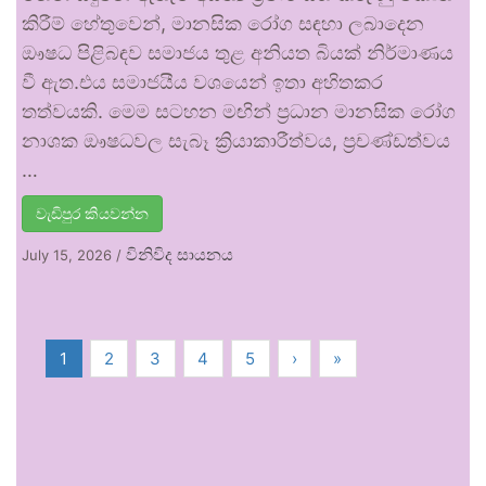
කිරීම් හේතුවෙන්, මානසික රෝග සඳහා ලබාදෙන
ඖෂධ පිළිබඳව සමාජය තුළ අනියත බියක් නිර්මාණය
වී ඇත.එය සමාජයීය වශයෙන් ඉතා අහිතකර
තත්වයකි. මෙම සටහන මඟින් ප්‍රධාන මානසික රෝග
නාශක ඖෂධවල සැබෑ ක්‍රියාකාරීත්වය, ප්‍රචණ්ඩත්වය
…
වැඩිපුර කියවන්න
විනිවිද සායනය
July 15, 2026
/
1
2
3
4
5
›
»