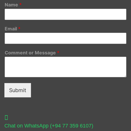
Name
*
Email
*
Comment or Message
*
Submit
Chat on WhatsApp (+94 77 359 6107)