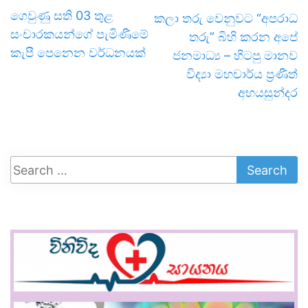
ගෙවුණු සති 03 තුළ
කලා තරු වෙනුවට “අපරාධ
සංචාරකයන්ගේ පැමිණීමේ
තරු” බිහි කරන අපේ
කැපී පෙනෙන වර්ධනයක්
ජනමාධ්‍ය – ​හිටපු මානව
විද්‍යා මහචාර්ය ප්‍රණීත්
අභයසුන්දර