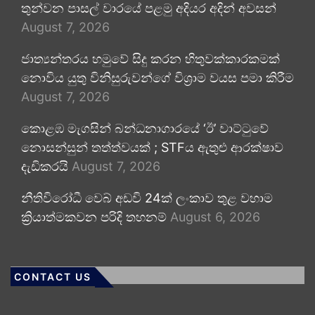
තුන්වන පාසල් වාරයේ පළමු අදියර අදින් අවසන්
August 7, 2026
ජාත්‍යන්තරය හමුවේ සිදු කරන හිතුවක්කාරකමක්
නොවිය යුතු විනිසුරුවන්ගේ විශ්‍රාම වයස පමා කිරීම
August 7, 2026
කොළඹ මැගසින් බන්ධනාගාරයේ ‘ඊ’ වාට්ටුවේ
නොසන්සුන් තත්ත්වයක් ; STFය ඇතුළු ආරක්ෂාව
දැඩිකරයි
August 7, 2026
නීතිවිරෝධී වෙබ් අඩවි 24ක් ලංකාව තුළ වහාම
ක්‍රියාත්මකවන පරිදි තහනම්
August 6, 2026
CONTACT US