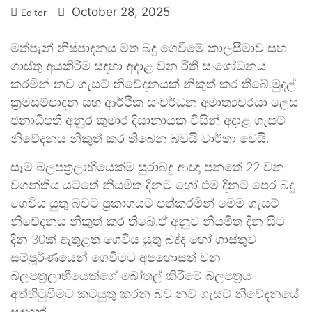
October 28, 2025
Editor
‍මත්පැන් නිෂ්පාදනය මත බදු ගෙවීමේ කාලසීමාව සහ
ගාස්තු අයකිරීම සඳහා අදාළ වන රීති සංශෝධනය
කරමින් නව ගැසට් නිවේදනයක් නිකුත් කර තිබේ.මුදල්
ක්‍රමසම්පාදන සහ ආර්ථික සංවර්ධන අමාත්‍යවරයා ලෙස
ජනාධිපති අනුර කුමාර දිසානායක විසින් අදාළ ගැසට්
නිවේදනය නිකුත් කර තිබෙන බවයි වාර්තා වෙයි.
සෑම බලපත්‍රලාභියෙක්ම සුරාබදු ආඥා පනතේ 22 වන
වගන්තිය යටතේ නියමිත දිනට හෝ එම දිනට පෙර බදු
ගෙවිය යුතු බවට ප්‍රකාශයට පත්කරමින් මෙම ගැසට්
නිවේදනය නිකුත් කර තිබේ.ඒ අනුව නියමිත දින සිට
දින 30ක් ඇතුළත ගෙවිය යුතු බද්ද හෝ ගාස්තුව
සම්පූර්ණයෙන් ගෙවීමට අපහොසත් වන
බලපත්‍රලාභීයෙක්ගේ බෝතල් කිරීමේ බලපත්‍රය
අත්හිටුවීමට කටයුතු කරන බව නව ගැසට් නිවේදනයේ