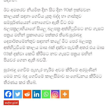
සඳහන්.
ඊට අමතරව නියමිත දින සිට දින 90ක් ඉක්මවන
කාලයක් සඳහා ගෙවිය යුතු බද්ද හා ගාස්තුව
සම්පූර්ණයෙන් නොගෙවා ඇති විට එම
බලපත්‍රලාභියාගේ සියලු බලපත්‍ර අත්හිටුවීමට නව ගැසට්
පත්‍රය මඟින් ප්‍රකාශයට පත්කර තිබේ.සුරාබදු
දෙපාර්තමේන්තුව සඳහන් කළේ මීට පෙර බලපත්‍ර
අත්හිටුවීමේ කාලය මාස 6ක් දක්වා පැවති අතර එය මාස
03ක් දක්වා කෙටි කිරීමට නව ගැසට් පත්‍රය මඟින්
පියවර ගෙන ඇති බවයි.
සුරාබදු ගෙවීම් පැහැර හැරීම අවම කිරීමේ අරමුණින්
මෙම නව බදු ගෙවීමේ කාලසීමාව සංශෝධනය කිරීමට
තීරණය කර තිබේ.
කාලීන පුවත්