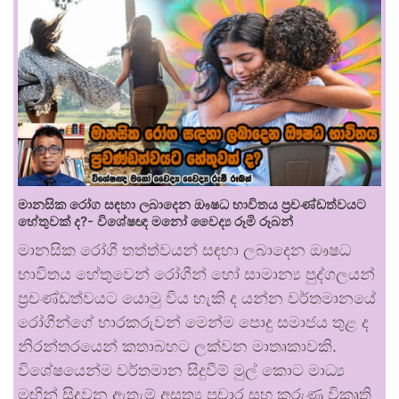
මානසික රෝග සඳහා ලබාදෙන ඖෂධ භාවිතය ප්‍රචණ්ඩත්වයට
හේතුවක් ද?- විශේෂඥ මනෝ වෛද්‍ය රූමි රූබන්
මානසික රෝගී තත්ත්වයන් සඳහා ලබාදෙන ඖෂධ
භාවිතය හේතුවෙන් රෝගීන් හෝ සාමාන්‍ය පුද්ගලයන්
ප්‍රචණ්ඩත්වයට යොමු විය හැකි ද යන්න වර්තමානයේ
රෝගීන්ගේ භාරකරුවන් මෙන්ම පොදු සමාජය තුළ ද
නිරන්තරයෙන් කතාබහට ලක්වන මාතෘකාවකි.
විශේෂයෙන්ම වර්තමාන සිදුවීම් මුල් කොට මාධ්‍ය
මඟින් සිදුවන ඇතැම් අසත්‍ය ප්‍රචාර සහ කරුණු විකෘති