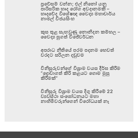
ප්‍රවේසම් වන්න; එල් නිනෝ යනු
පාරිසරික හෘද රෝග අවදානමකි –
හෘදවේද විශේෂඥ වෛද්‍ය මහාචාර්ය
නාමල් විජයසිංහ
කුස තුළ සැඟවුණු නොනිදන කම්හල –
වෛද්‍ය සුගත් විජේවර්ධන
අපරාධ නීතියේ පරම පදනම හෙවත්
වරදට සරිලන දඬුවම
විනිසුරුවන්ගේ විශ්‍රාම වයස දීර්ඝ කිරීම
“දොවාගත් කිරි කළයට ගොම මුසු
කිරීමක්”
විනිසුරු විශ්‍රාම වයස දිගු කිරීමේ 22
ව්‍යවස්ථා සංශෝධනයට මහා
නාහිමිවරුන්ගෙන් විරෝධයක් නෑ