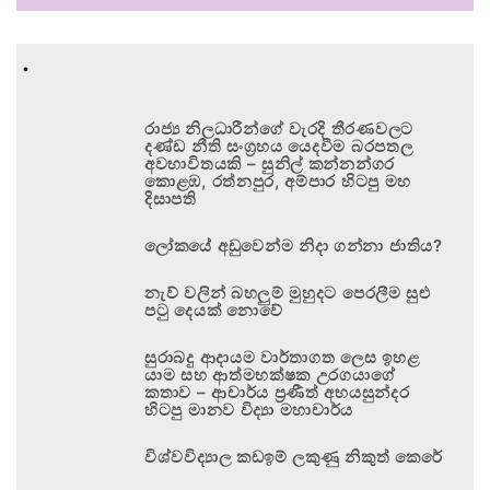
.
රාජ්‍ය නිලධාරීන්ගේ වැරදි තීරණවලට
දණ්ඩ නීති සංග්‍රහය යෙදවීම බරපතල
අවභාවිතයකි – සුනිල් කන්නන්ගර
කොළඹ, රත්නපුර, අම්පාර හිටපු මහ
දිසාපති
ලෝකයේ අඩුවෙන්ම නිදා ගන්නා ජාතිය?
නැව් වලින් බහලුම් මුහුදට පෙරලීම සුළු
පටු දෙයක් නොවේ
සුරාබදු ආදායම වාර්තාගත ලෙස ඉහළ
යාම සහ ආත්මභක්ෂක උරගයාගේ
කතාව – ආචාර්ය ප්‍රණීත් අභයසුන්දර
හිටපු මානව විද්‍යා මහාචාර්ය
විශ්වවිද්‍යාල කඩඉම් ලකුණු නිකුත් කෙරේ