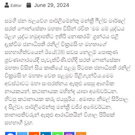
June 29, 2024
Editor
සමගි ජන බලවේග පාර්ලිමේන්තු මන්ත්‍රී ෆීල්ඩ් මාර්ෂල්
සරත් ෆොන්සේකා මහතා විසින් රචිත ‘මම මේ යුද්ධය
ඊළග යුද්ධ හමුදාපතිට ඉතිරි නොකරමි’ ග්‍රන්ථය එළි
දැක්වීම ජනාධිපති රනිල් වික්‍රමසිංහ මහතාගේ
සහභාගීත්වයෙන් ඊයේ(28) සවස නෙලුම් පොකුණ
ශ්‍රවණාගාරයේදී පැවැත්විණි.එහිදී සරත් ෆොන්සේකා
මහතා විසින් සිය කෘතියේ පළමු පිටපත ජනාධිපති රනිල්
වික්‍රමසිංහ මහතා වෙත පළමුව පිළිගැන්වීය.මෙම
අවස්ථාවට මහා සංඝරත්නය ඇතුළු සෙසු ආගමික
නායකයන්, කථානායක මහින්ද යාපා අබේවර්ධන,
හිටපු කථානායක කරු ජයසූරිය , අමාත්‍ය නිමල් සිරිපාල
ද සිල්වා, පාර්ලිමේන්තු මන්ත්‍රී වජිර අබේවර්ධන,
තානාපතිවරුන් ඇතුළු ආරාධිතයින් විශාල පිරිසක්
සහභාගී වූහ.