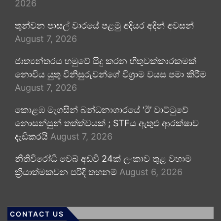
2026
තුන්වන පාසල් වාරයේ පළමු අදියර අදින් අවසන්
August 7, 2026
ජාත්‍යන්තරය හමුවේ සිදු කරන හිතුවක්කාරකමක්
නොවිය යුතු විනිසුරුවන්ගේ විශ්‍රාම වයස පමා කිරීම
August 7, 2026
කොළඹ මැගසින් බන්ධනාගාරයේ ‘ඊ’ වාට්ටුවේ
නොසන්සුන් තත්ත්වයක් ; STFය ඇතුළු ආරක්ෂාව
දැඩිකරයි
August 7, 2026
නීතිවිරෝධී වෙබ් අඩවි 24ක් ලංකාව තුළ වහාම
ක්‍රියාත්මකවන පරිදි තහනම්
August 6, 2026
CONTACT US