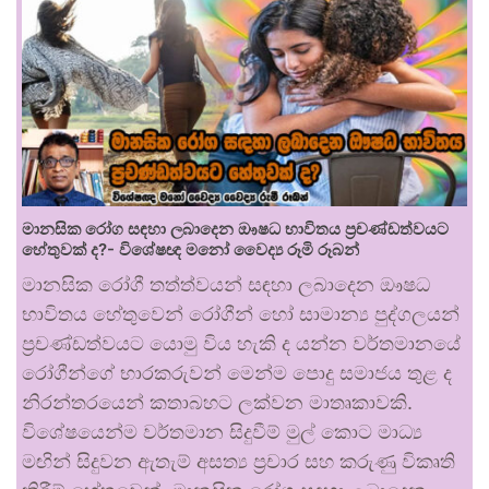
මානසික රෝග සඳහා ලබාදෙන ඖෂධ භාවිතය ප්‍රචණ්ඩත්වයට
හේතුවක් ද?- විශේෂඥ මනෝ වෛද්‍ය රූමි රූබන්
මානසික රෝගී තත්ත්වයන් සඳහා ලබාදෙන ඖෂධ
භාවිතය හේතුවෙන් රෝගීන් හෝ සාමාන්‍ය පුද්ගලයන්
ප්‍රචණ්ඩත්වයට යොමු විය හැකි ද යන්න වර්තමානයේ
රෝගීන්ගේ භාරකරුවන් මෙන්ම පොදු සමාජය තුළ ද
නිරන්තරයෙන් කතාබහට ලක්වන මාතෘකාවකි.
විශේෂයෙන්ම වර්තමාන සිදුවීම් මුල් කොට මාධ්‍ය
මඟින් සිදුවන ඇතැම් අසත්‍ය ප්‍රචාර සහ කරුණු විකෘති