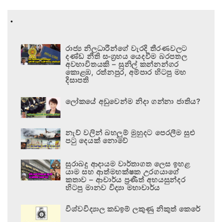
.
රාජ්‍ය නිලධාරීන්ගේ වැරදි තීරණවලට
දණ්ඩ නීති සංග්‍රහය යෙදවීම බරපතල
අවභාවිතයකි – සුනිල් කන්නන්ගර
කොළඹ, රත්නපුර, අම්පාර හිටපු මහ
දිසාපති
ලෝකයේ අඩුවෙන්ම නිදා ගන්නා ජාතිය?
නැව් වලින් බහලුම් මුහුදට පෙරලීම සුළු
පටු දෙයක් නොවේ
සුරාබදු ආදායම වාර්තාගත ලෙස ඉහළ
යාම සහ ආත්මභක්ෂක උරගයාගේ
කතාව – ආචාර්ය ප්‍රණීත් අභයසුන්දර
හිටපු මානව විද්‍යා මහාචාර්ය
විශ්වවිද්‍යාල කඩඉම් ලකුණු නිකුත් කෙරේ