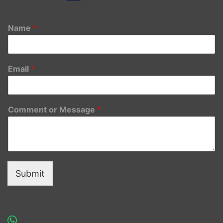
Name
*
Email
*
Comment or Message
*
Submit