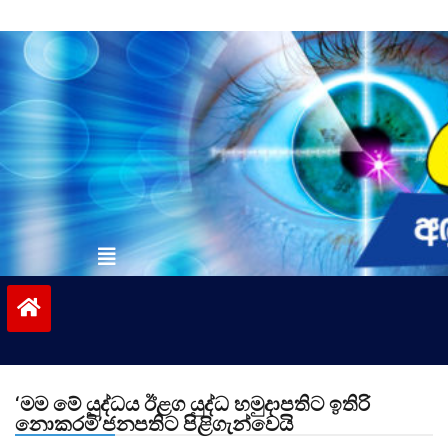
Skip
to
content
vinivida.lk
‘මම මේ යුද්ධය ඊළග යුද්ධ හමුදාපතිට ඉතිරි
නොකරමි’ජනපතිට පිළිගැන්වෙයි