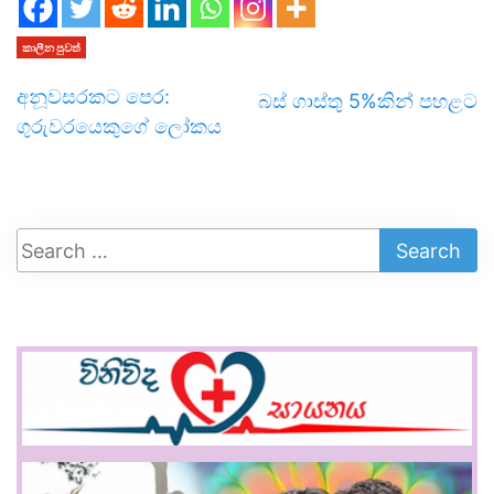
කාලීන පුවත්
අනූවසරකට පෙර:
බස් ගාස්තු 5%කින් පහළට
ගුරුවරයෙකුගේ ලෝකය