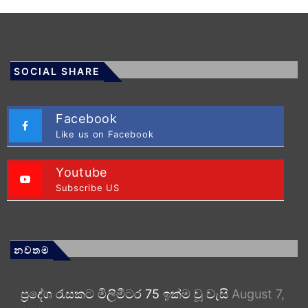
SOCIAL SHARE
Facebook
Like us on Facebook
Youtube
Subscribe US
නවතම
ප්‍රදේශ රැසකට මිලිමීටර 75 ඉක්ම වූ වැසි
August 7,