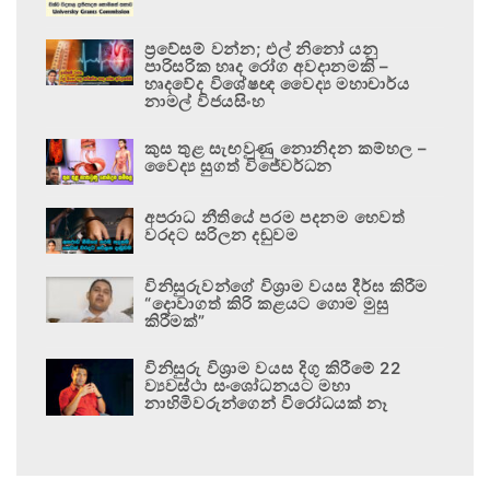
ප්‍රවේසම් වන්න; එල් නිනෝ යනු
පාරිසරික හෘද රෝග අවදානමකි –
හෘදවේද විශේෂඥ වෛද්‍ය මහාචාර්ය
නාමල් විජයසිංහ
කුස තුළ සැඟවුණු නොනිදන කම්හල –
වෛද්‍ය සුගත් විජේවර්ධන
අපරාධ නීතියේ පරම පදනම හෙවත්
වරදට සරිලන දඬුවම
විනිසුරුවන්ගේ විශ්‍රාම වයස දීර්ඝ කිරීම
“දොවාගත් කිරි කළයට ගොම මුසු
කිරීමක්”
විනිසුරු විශ්‍රාම වයස දිගු කිරීමේ 22
ව්‍යවස්ථා සංශෝධනයට මහා
නාහිමිවරුන්ගෙන් විරෝධයක් නෑ