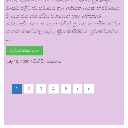
කිරීම් හේතුවෙන්, මානසික රෝග සඳහා ලබාදෙන
ඖෂධ පිළිබඳව සමාජය තුළ අනියත බියක් නිර්මාණය
වී ඇත.එය සමාජයීය වශයෙන් ඉතා අහිතකර
තත්වයකි. මෙම සටහන මඟින් ප්‍රධාන මානසික රෝග
නාශක ඖෂධවල සැබෑ ක්‍රියාකාරීත්වය, ප්‍රචණ්ඩත්වය
…
වැඩිපුර කියවන්න
විනිවිද සායනය
July 15, 2026
/
1
2
3
4
5
›
»