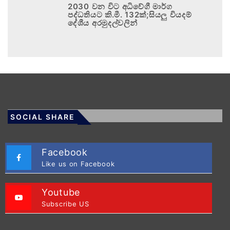
2030 වන විට අධිවේගී මාර්ග
පද්ධතියට කි.මී. 132ක්;සියලු වියදම්
දේශීය අරමුදල්වලින්
SOCIAL SHARE
Facebook
Like us on Facebook
Youtube
Subscribe US