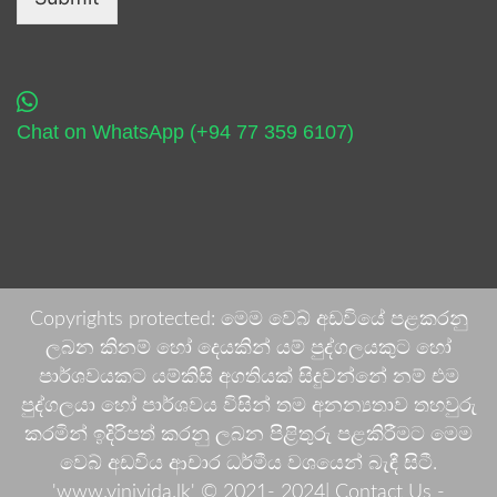
Chat on WhatsApp (+94 77 359 6107)
Copyrights protected: මෙම වෙබ් අඩවියේ පළකරනු
ලබන කිනම් හෝ දෙයකින් යම් පුද්ගලයකුට හෝ
පාර්ශවයකට යම්කිසි අගතියක් සිදුවන්නේ නම් එම
පුද්ගලයා හෝ පාර්ශවය විසින් තම අනන්‍යතාව තහවුරු
කරමින් ඉදිරිපත් කරනු ලබන පිළිතුරු පළකිරීමට මෙම
වෙබ් අඩවිය ආචාර ධර්මීය වශයෙන් බැඳී සිටී.
'www.vinivida.lk' © 2021- 2024| Contact Us -