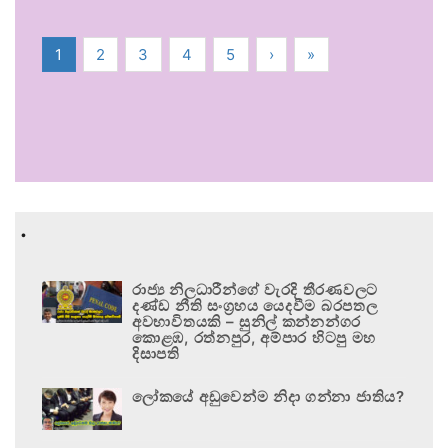
1
2
3
4
5
›
»
.
රාජ්‍ය නිලධාරීන්ගේ වැරදි තීරණවලට
දණ්ඩ නීති සංග්‍රහය යෙදවීම බරපතල
අවභාවිතයකි – සුනිල් කන්නන්ගර
කොළඹ, රත්නපුර, අම්පාර හිටපු මහ
දිසාපති
ලෝකයේ අඩුවෙන්ම නිදා ගන්නා ජාතිය?