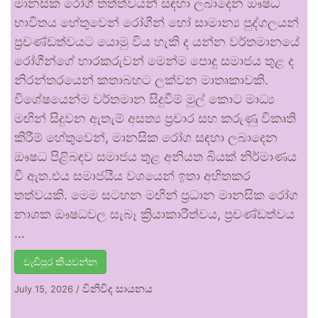
මානසික රෝගී තත්ත්වයන් සඳහා ලබාදෙන ඖෂධ
භාවිතය හේතුවෙන් රෝගීන් හෝ සාමාන්‍ය පුද්ගලයන්
ප්‍රචණ්ඩත්වයට යොමු විය හැකි ද යන්න වර්තමානයේ
රෝගීන්ගේ භාරකරුවන් මෙන්ම පොදු සමාජය තුළ ද
නිරන්තරයෙන් කතාබහට ලක්වන මාතෘකාවකි.
විශේෂයෙන්ම වර්තමාන සිදුවීම් මුල් කොට මාධ්‍ය
මඟින් සිදුවන ඇතැම් අසත්‍ය ප්‍රචාර සහ කරුණු විකෘති
කිරීම් හේතුවෙන්, මානසික රෝග සඳහා ලබාදෙන
ඖෂධ පිළිබඳව සමාජය තුළ අනියත බියක් නිර්මාණය
වී ඇත.එය සමාජයීය වශයෙන් ඉතා අහිතකර
තත්වයකි. මෙම සටහන මඟින් ප්‍රධාන මානසික රෝග
නාශක ඖෂධවල සැබෑ ක්‍රියාකාරීත්වය, ප්‍රචණ්ඩත්වය
…
වැඩිපුර කියවන්න
විනිවිද සායනය
July 15, 2026
/