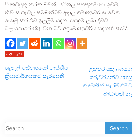
වී කටයුතු කරන බවත්, යටිතල පහසුකම් හා ඉඩම්,
නිවාස ගැටලු සම්බන්ධව අදාල අමාත්‍යවරයා වෙත
යොමු කර එම ඉල්ලීම් සඳහා විසඳුම් ලබා දීමට
බලාපොරොත්තු වන බව අග්‍රාමාත්‍යවරිය සඳහන් කරයි.
කාලීන පුවත්
තැපැල් සේවකයෝ වෘත්තීය
උත්තර පත්‍ර අගයන
ක්‍රියාමාර්ගයකට සැරසෙති
ගුරුවරියන්ට පහසු
ඇඳුමකින් සැරසී ඒමට
බාධාවක් නෑ