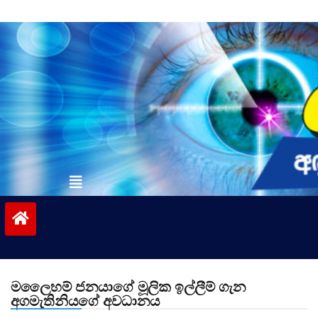
Skip
to
content
vinivida.lk
මලෛහම් ජනයාගේ මූලික ඉල්ලීම් ගැන
අගමැතිනියගේ අවධානය