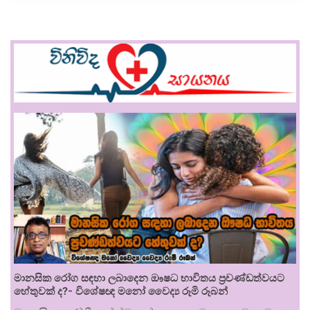
මානසික රෝග සඳහා ලබාදෙන ඖෂධ භාවිතය ප්‍රචණ්ඩත්වයට
හේතුවක් ද?- විශේෂඥ මනෝ වෛද්‍ය රූමි රූබන්