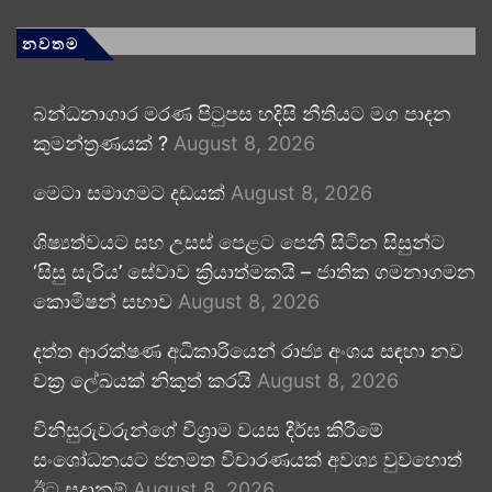
නවතම
බන්ධනාගාර මරණ පිටුපස හදිසි නීතියට මග පාදන
කුමන්ත්‍රණයක් ?
August 8, 2026
මෙටා සමාගමට දඩයක්
August 8, 2026
ශිෂ්‍යත්වයට සහ උසස් පෙළට පෙනී සිටින සිසුන්ට
‘සිසු සැරිය’ සේවාව ක්‍රියාත්මකයි – ජාතික ගමනාගමන
කොමිෂන් සභාව
August 8, 2026
දත්ත ආරක්ෂණ අධිකාරියෙන් රාජ්‍ය අංශය සඳහා නව
චක්‍ර ලේඛයක් නිකුත් කරයි
August 8, 2026
විනිසුරුවරුන්ගේ විශ්‍රාම වයස දීර්ඝ කිරීමේ
සංශෝධනයට ජනමත විචාරණයක් අවශ්‍ය වුවහොත්
ඊට සූදානම්
August 8, 2026