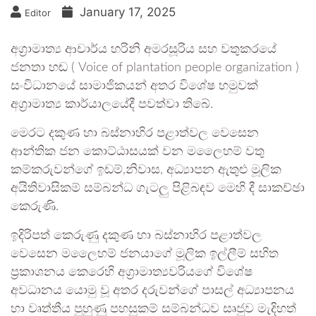
January 17, 2025
Editor
අග්‍රාමාත්‍ය ආචාර්ය හරිනි අමරසූරිය සහ වතුකරයේ
ජනතා හඬ ( Voice of plantation people organization )
සංවිධානයේ සාමාජිකයන් අතර විශේෂ හමුවක්
අග්‍රාමාත්‍ය කාර්යාලයේදී පවත්වා තිබේ.
මෙරට දකුණ හා බස්නාහිර පළාත්වල වෙසෙන
ආන්තික ජන කොට්ඨාසයක් වන මලෛහම් වතු
කම්කරුවන්ගේ ඉඩම්,නිවාස, අධ්‍යාපන ඇතුළු මූලික
අයිතිවාසිකම් සම්බන්ධ ගැටලු පිළිබඳව මෙහි දී සාකච්ඡා
කෙරුණි.
ඉදිරිපත් කෙරුණු දකුණ හා බස්නාහිර පළාත්වල
වෙසෙන මලෛහම් ජනයාගේ මූලික ඉල්ලීම් සහිත
ප්‍රකාශනය කෙරෙහි අග්‍රාමාත්‍යවරියගේ විශේෂ
අවධානය යොමු වූ අතර දරුවන්ගේ පාසල් අධ්‍යාපනය
හා වෘත්තීය පුහුණු පහසුකම් සම්බන්ධව සෘජුව මැදිහත්