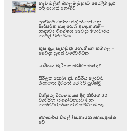
නැව් වලින් බහලුම් මුහුදට පෙරලීම සුළු
පටු දෙයක් නොවේ
ප්‍රවේසම් වන්න; එල් නිනෝ යනු
පාරිසරික හෘද රෝග අවදානමකි –
හෘදවේද විශේෂඥ වෛද්‍ය මහාචාර්ය
නාමල් විජයසිංහ
කුස තුළ සැඟවුණු නොනිදන කම්හල –
වෛද්‍ය සුගත් විජේවර්ධන
ගණිතය බැරිකම මෝඩකමක් ද?
සිරිලක සොබා දම් අසිරිය ලොවට
කියාපාන දිවියන් ගේ දිවි සුරකිමු
විනිසුරු විශ්‍රාම වයස දිගු කිරීමේ 22
ව්‍යවස්ථා සංශෝධනයට මහා
නාහිමිවරුන්ගෙන් විරෝධයක් නෑ
මහාචාර්ය විමල් දිසානායක අභාවප්‍රාප්ත
වේ