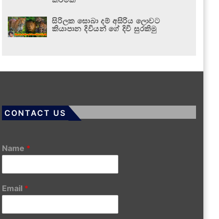
සිරිලක සොබා දම් අසිරිය ලොවට
කියාපාන දිවියන් ගේ දිවි සුරකිමු
CONTACT US
Name
*
Email
*