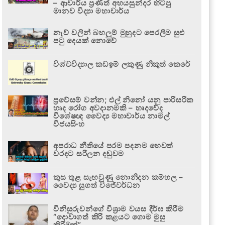
– ආචාර්ය ප්‍රණීත් අභයසුන්දර හිටපු
මානව විද්‍යා මහාචාර්ය
නැව් වලින් බහලුම් මුහුදට පෙරලීම සුළු
පටු දෙයක් නොවේ
විශ්වවිද්‍යාල කඩඉම් ලකුණු නිකුත් කෙරේ
ප්‍රවේසම් වන්න; එල් නිනෝ යනු පාරිසරික
හෘද රෝග අවදානමකි – හෘදවේද
විශේෂඥ වෛද්‍ය මහාචාර්ය නාමල්
විජයසිංහ
අපරාධ නීතියේ පරම පදනම හෙවත්
වරදට සරිලන දඬුවම
කුස තුළ සැඟවුණු නොනිදන කම්හල –
වෛද්‍ය සුගත් විජේවර්ධන
විනිසුරුවන්ගේ විශ්‍රාම වයස දීර්ඝ කිරීම
“දොවාගත් කිරි කළයට ගොම මුසු
කිරීමක්”