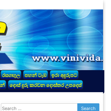
රසගඟුල
පහන් ටැඹ
ඉරා අදුරුපට
න්
දොස් දුරු කරවන දොස්තර උපදෙස්