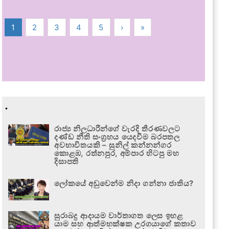
1
2
3
4
5
›
»
.
රාජ්‍ය නිලධාරීන්ගේ වැරදි තීරණවලට
දණ්ඩ නීති සංග්‍රහය යෙදවීම බරපතල
අවභාවිතයකි – සුනිල් කන්නන්ගර
කොළඹ, රත්නපුර, අම්පාර හිටපු මහ
දිසාපති
ලෝකයේ අඩුවෙන්ම නිදා ගන්නා ජාතිය?
සුරාබදු ආදායම වාර්තාගත ලෙස ඉහළ
යාම සහ ආත්මභක්ෂක උරගයාගේ කතාව