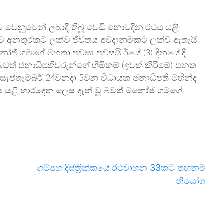
ව වෙනුවෙන් ලබාදී තිබූ වෙඩි නොවදින රථය යළි
ාව අනතුරකට ලක්ව ජීවිතය අවදානමකට ලක්ව ඇතැයි
මනෝජ් ගමගේ මහතා පවසා පවසයි.ඊයේ (3) දිනයේ දී
ත් ජනාධිපතිවරුන්ගේ හිමිකම් (ඉවත් කිරීමේ) පනත
් සැප්තැම්බර් 24වනදා 5වන විධායක ජනාධිපති මහින්ද
ස යළි භාරදෙන ලෙස දැන් වූ බවත් මනෝජ් ගමගේ
ගම්පහ දිස්ත්‍රික්කයේ රථවාහන 33කට තහනම්
නියෝග