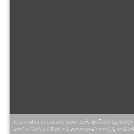
Copyrights protected: මෙම වෙබ් අඩවියේ පළකරනු
හෝ පාර්ශවය විසින් තම අනන්‍යතාව තහවුරු කරමින් ඉ