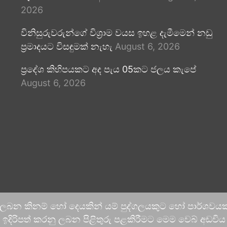
2026
විනිසුරුවරුන්ගේ විශ්‍රාම වයස ඉහළ දැමීමෙන් නඩු
ප්‍රමාදයට විසඳුමක් නැහැ
August 6, 2026
ප්‍රදේශ කිහිපයකට අද පැය 05කට ජලය කැපේ
August 6, 2026
 ලබන කිනම් හෝ දෙයකින් යම් පුද්ගලයකුට හෝ පාර්ශවයකට
දිරිපත් කරනු ලබන පිළිතුරු පළකිරීමට මෙම වෙබ් අඩවිය ආච