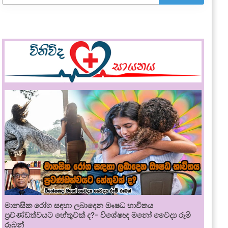
මානසික රෝග සඳහා ලබාදෙන ඖෂධ භාවිතය
ප්‍රචණ්ඩත්වයට හේතුවක් ද?- විශේෂඥ මනෝ වෛද්‍ය රූමි
රූබන්