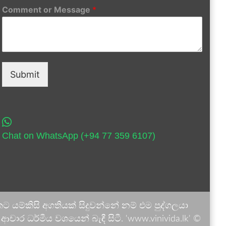
Comment or Message
*
Submit
Chat on WhatsApp (+94 77 359 6107)
 යම්කිසි අගතියක් සිදුවන්නේ නම් එම පුද්ගලයා
ාර ධර්මීය වශයෙන් බැඳී සිටී. 'www.vinivida.lk' ©