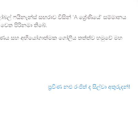
ල් ෆයිනෑන්ස් සඟරාව විසින් ‘A ශ්‍රේණියේ’ සම්මානය
හ වෙත පිරිනමා තිබේ.
ය අධීක්ෂණය සහ අභියෝගාත්මක ගෝලීය තත්ත්ව හමුවේ මහ
ප්‍රවීණ නළු රංජිත් ද සිල්වා අතුරුදන්!