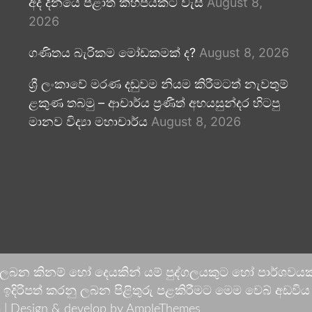
අද දිනයේ පළාත් කිහිපයකට වැසි
August 8,
2026
ගණිතය බැරිකම මෝඩකමක් ද?
August 8, 2026
ශ්‍රී ලංකාවේ මරණ දඬුවම නියම කිරීමටත් නැවතුම්
ළකුණ තබමු – ආචාර්ය ප්‍රණීත් අභයසුන්දර හිටපු
මානව විද්‍යා මහාචාර්ය
August 8, 2026
 ලබන කිනම් හෝ දෙයකින් යම් පුද්ගලයකුට හෝ පාර්ශවයකට
දිරිපත් කරනු ලබන පිළිතුරු පළකිරීමට මෙම වෙබ් අඩවිය ආච
 |
Design & develop by AmpleThemes