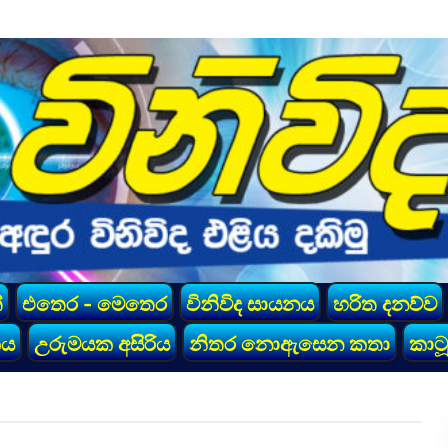
්
එතෙර - මෙතෙර
විනිවිද සායනය
හරිත දනව්ව
කය
උරුමයක අසිරිය
නිතර නොඇසෙන කතා
කාටූ