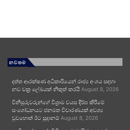
නවතම
දත්ත ආරක්ෂණ අධිකාරියෙන් රාජ්‍ය අංශය සඳහා
නව චක්‍ර ලේඛයක් නිකුත් කරයි
August 8, 2026
විනිසුරුවරුන්ගේ විශ්‍රාම වයස දීර්ඝ කිරීමේ
සංශෝධනයට ජනමත විචාරණයක් අවශ්‍ය
වුවහොත් ඊට සූදානම්
August 8, 2026