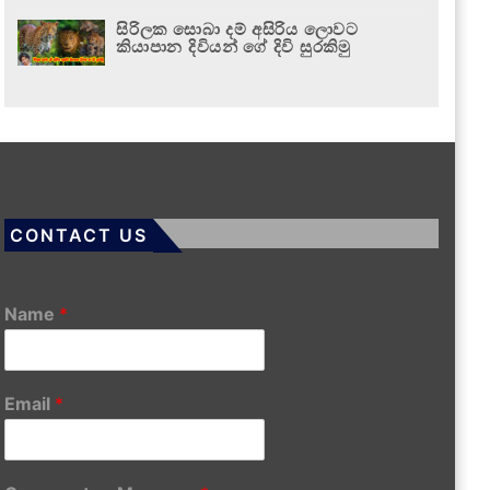
සිරිලක සොබා දම් අසිරිය ලොවට
කියාපාන දිවියන් ගේ දිවි සුරකිමු
CONTACT US
Name
*
Email
*