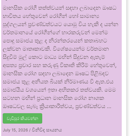
මානසික රෝගී තත්ත්වයන් සඳහා ලබාදෙන ඖෂධ
භාවිතය හේතුවෙන් රෝගීන් හෝ සාමාන්‍ය
පුද්ගලයන් ප්‍රචණ්ඩත්වයට යොමු විය හැකි ද යන්න
වර්තමානයේ රෝගීන්ගේ භාරකරුවන් මෙන්ම
පොදු සමාජය තුළ ද නිරන්තරයෙන් කතාබහට
ලක්වන මාතෘකාවකි. විශේෂයෙන්ම වර්තමාන
සිදුවීම් මුල් කොට මාධ්‍ය මඟින් සිදුවන ඇතැම්
අසත්‍ය ප්‍රචාර සහ කරුණු විකෘති කිරීම් හේතුවෙන්,
මානසික රෝග සඳහා ලබාදෙන ඖෂධ පිළිබඳව
සමාජය තුළ අනියත බියක් නිර්මාණය වී ඇත.එය
සමාජයීය වශයෙන් ඉතා අහිතකර තත්වයකි. මෙම
සටහන මඟින් ප්‍රධාන මානසික රෝග නාශක
ඖෂධවල සැබෑ ක්‍රියාකාරීත්වය, ප්‍රචණ්ඩත්වය …
වැඩිපුර කියවන්න
විනිවිද සායනය
July 15, 2026
/