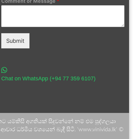
Comment or Message
*
Submit
Chat on WhatsApp (+94 77 359 6107)
 යම්කිසි අගතියක් සිදුවන්නේ නම් එම පුද්ගලයා
ාර ධර්මීය වශයෙන් බැඳී සිටී. 'www.vinivida.lk' ©