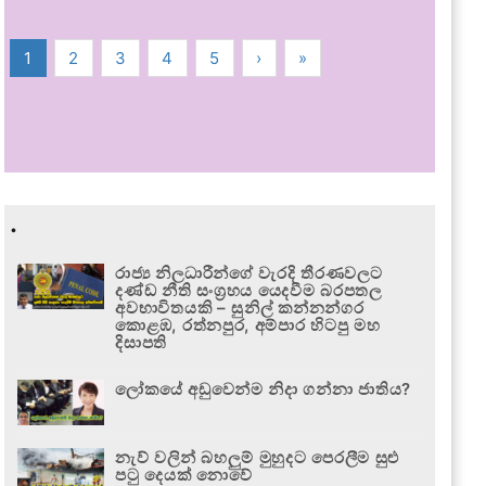
1
2
3
4
5
›
»
.
රාජ්‍ය නිලධාරීන්ගේ වැරදි තීරණවලට
දණ්ඩ නීති සංග්‍රහය යෙදවීම බරපතල
අවභාවිතයකි – සුනිල් කන්නන්ගර
කොළඹ, රත්නපුර, අම්පාර හිටපු මහ
දිසාපති
ලෝකයේ අඩුවෙන්ම නිදා ගන්නා ජාතිය?
නැව් වලින් බහලුම් මුහුදට පෙරලීම සුළු
පටු දෙයක් නොවේ