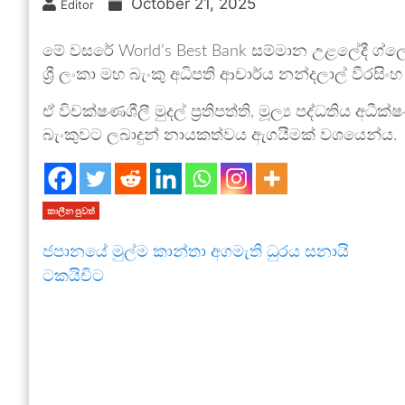
October 21, 2025
Editor
මේ වසරේ World’s Best Bank සම්මාන උළලේදී ග්ලෝබ
ශ්‍රී ලංකා මහ බැංකු අධිපති ආචාර්ය නන්දලාල් වීරසිං
ඒ විචක්ෂණශීලී මුදල් ප්‍රතිපත්ති, මූල්‍ය පද්ධති
බැංකුවට ලබාදුන් නායකත්වය ඇගයීමක් වශයෙන්ය.
කාලීන පුවත්
ජපානයේ මුල්ම කාන්තා අගමැති ධුරය සනායි
ටකයිචිට