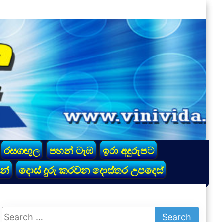
රසගඟුල
පහන් ටැඹ
ඉරා අදුරුපට
න්
දොස් දුරු කරවන දොස්තර උපදෙස්