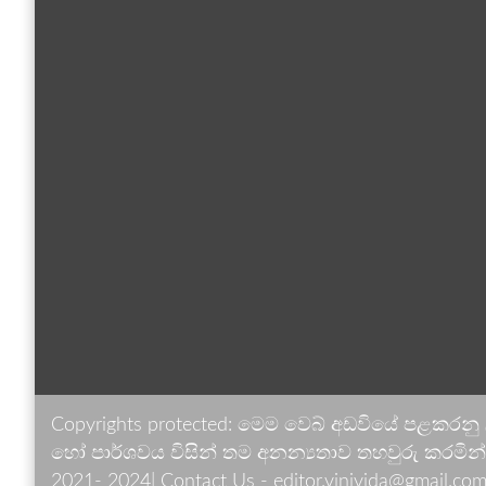
Copyrights protected: මෙම වෙබ් අඩවියේ පළකරනු
හෝ පාර්ශවය විසින් තම අනන්‍යතාව තහවුරු කරමින් ඉ
2021- 2024| Contact Us - editor.vinivida@gmail.com