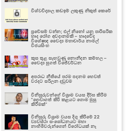
විශ්වවිද්‍යාල කඩඉම් ලකුණු නිකුත් කෙරේ
ප්‍රවේසම් වන්න; එල් නිනෝ යනු පාරිසරික
හෘද රෝග අවදානමකි – හෘදවේද
විශේෂඥ වෛද්‍ය මහාචාර්ය නාමල්
විජයසිංහ
කුස තුළ සැඟවුණු නොනිදන කම්හල –
වෛද්‍ය සුගත් විජේවර්ධන
අපරාධ නීතියේ පරම පදනම හෙවත්
වරදට සරිලන දඬුවම
විනිසුරුවන්ගේ විශ්‍රාම වයස දීර්ඝ කිරීම
“දොවාගත් කිරි කළයට ගොම මුසු
කිරීමක්”
විනිසුරු විශ්‍රාම වයස දිගු කිරීමේ 22
ව්‍යවස්ථා සංශෝධනයට මහා
නාහිමිවරුන්ගෙන් විරෝධයක් නෑ