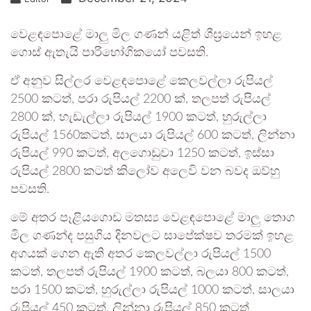
වෙළඳපොළේ මාලු මිල ගණන් යළිත් ශීඝ්‍රයෙන් ඉහළ
ගොස් ඇතැයි පාරිභෝගිකයෝ පවසති.
ඒ අනුව සිල්ලර වෙළඳපොළේ කෙලවල්ලා රුපියල්
2500 කටත්, පරා රුපියල් 2200 ක්, තලපත් රුපියල්
2800 ක්, හැඩැල්ලා රුපියල් 1900 කටත්, හුරුල්ලා
රුපියල් 1560කටත්, සාලයා රුපියල් 600 කටත්, ලින්නා
රුපියල් 990 කටත්, අලගොඩුවා 1250 කටත්, ඉස්සා
රුපියල් 2800 කටත් කිලෝව අලෙවි වන බවද ඔව්හු
පවසති.
මේ අතර පෑළියගොඩ මතස්‍ය වෙළඳපොළේ මාලු තොග
මිල ගණන්ද පසුගිය දිනවලට සාපේක්ෂව තරමක් ඉහළ
අගයක් ගෙන ඇති අතර කෙලවල්ලා රුපියල් 1500
කටත්, තලපත් රුපියල් 1900 කටත්, බලයා 800 කටත්,
පරා 1500 කටත්, හුරුල්ලා රුපියල් 1000 කටත්, සාලයා
රුපියල් 450 කටත්, ලින්නා රුපියල් 850 කටත්