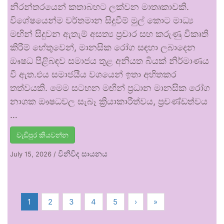
නිරන්තරයෙන් කතාබහට ලක්වන මාතෘකාවකි.
විශේෂයෙන්ම වර්තමාන සිදුවීම් මුල් කොට මාධ්‍ය
මඟින් සිදුවන ඇතැම් අසත්‍ය ප්‍රචාර සහ කරුණු විකෘති
කිරීම් හේතුවෙන්, මානසික රෝග සඳහා ලබාදෙන
ඖෂධ පිළිබඳව සමාජය තුළ අනියත බියක් නිර්මාණය
වී ඇත.එය සමාජයීය වශයෙන් ඉතා අහිතකර
තත්වයකි. මෙම සටහන මඟින් ප්‍රධාන මානසික රෝග
නාශක ඖෂධවල සැබෑ ක්‍රියාකාරීත්වය, ප්‍රචණ්ඩත්වය
…
වැඩිපුර කියවන්න
විනිවිද සායනය
July 15, 2026
/
1
2
3
4
5
›
»