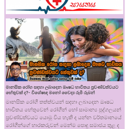
මානසික රෝග සඳහා ලබාදෙන ඖෂධ භාවිතය ප්‍රචණ්ඩත්වයට
හේතුවක් ද?- විශේෂඥ මනෝ වෛද්‍ය රූමි රූබන්
මානසික රෝගී තත්ත්වයන් සඳහා ලබාදෙන ඖෂධ
භාවිතය හේතුවෙන් රෝගීන් හෝ සාමාන්‍ය පුද්ගලයන්
ප්‍රචණ්ඩත්වයට යොමු විය හැකි ද යන්න වර්තමානයේ
රෝගීන්ගේ භාරකරුවන් මෙන්ම පොදු සමාජය තුළ ද