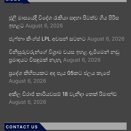
ජූලි මාසයේදී විදේශ රැකියා සඳහා පිටත්ව ගිය පිරිස
ඉහළට
August 6, 2026
ජැෆ්නා කිංග්ස් LPL අවසන් සටනට
August 6, 2026
විනිසුරුවරුන්ගේ විශ්‍රාම වයස ඉහළ දැමීමෙන් නඩු
ප්‍රමාදයට විසඳුමක් නැහැ
August 6, 2026
ප්‍රදේශ කිහිපයකට අද පැය 05කට ජලය කැපේ
August 6, 2026
අකිල විරාජ් කාරියවසම් 18 වැනිදා තෙක් රිමාන්ඩ්
August 6, 2026
CONTACT US