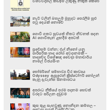
විශ්වවිද්‍යාල කඩඉම් ලකුණු නිකුත් කෙරේ
නැව් වලින් බහලුම් මුහුදට පෙරලීම සුළු
පටු දෙයක් නොවේ
ගොවි ගතට සුවයත් හිතට නිවනත් සදන
AI ගොවිතැන ළඟදීම අපටත්
ප්‍රවේසම් වන්න; එල් නිනෝ යනු
පාරිසරික හෘද රෝග අවදානමකි –
හෘදවේද විශේෂඥ වෛද්‍ය මහාචාර්ය
නාමල් විජයසිංහ
හෝමර්ගේ සම්භාව්‍ය වීර කාව්‍යය
Odyssey ඇසුරෙන් ක්‍රිස්ටෝෆර් නෝලන්
තැනූ දැවැන්ත සිනමාපටය
අපරාධ නීතියේ පරම පදනම හෙවත්
වරදට සරිලන දඬුවම
කුස තුළ සැඟවුණු නොනිදන කම්හල –
වෛද්‍ය සුගත් විජේවර්ධන