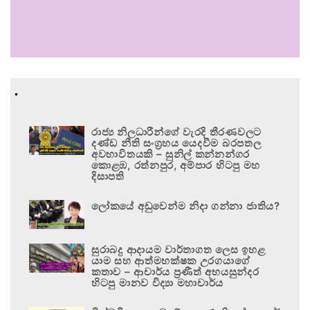
.
රාජ්‍ය නිලධාරීන්ගේ වැරදි තීරණවලට
දණ්ඩ නීති සංග්‍රහය යෙදවීම බරපතල
අවභාවිතයකි – සුනිල් කන්නන්ගර
කොළඹ, රත්නපුර, අම්පාර හිටපු මහ
දිසාපති
ලෝකයේ අඩුවෙන්ම නිදා ගන්නා ජාතිය?
සුරාබදු ආදායම වාර්තාගත ලෙස ඉහළ
යාම සහ ආත්මභක්ෂක උරගයාගේ
කතාව – ආචාර්ය ප්‍රණීත් අභයසුන්දර
හිටපු මානව විද්‍යා මහාචාර්ය