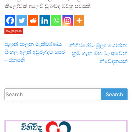
කිලෝවක් අලෙවි වූ බවද ඔව්හු පවසති.
කාලීන පුවත්
පළාත් පාලන මැතිවරණය
නීතිවිරෝධි මූල්‍ය යෝජනා
සිංහල අලුත් අවුරුද්දට පෙර
ක්‍රම ගැන මහ බැංකුවෙන්
– ජනපති
නිවේදනයක්