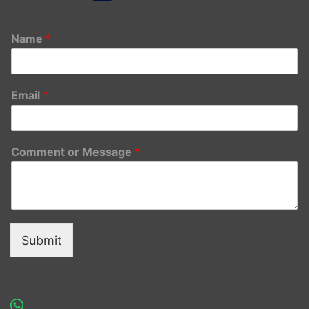
Name
*
Email
*
Comment or Message
*
Submit