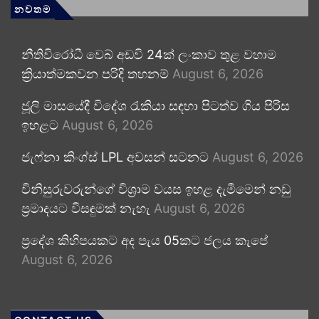
නවතම
නීතිවිරෝධී වෙබ් අඩවි 24ක් ලංකාව තුළ වහාම
ක්‍රියාත්මකවන පරිදි තහනම්
August 6, 2026
ජූලි මාසයේදී විදේශ රැකියා සඳහා පිටත්ව ගිය පිරිස
ඉහළට
August 6, 2026
ජැෆ්නා කිංග්ස් LPL අවසන් සටනට
August 6, 2026
විනිසුරුවරුන්ගේ විශ්‍රාම වයස ඉහළ දැමීමෙන් නඩු
ප්‍රමාදයට විසඳුමක් නැහැ
August 6, 2026
ප්‍රදේශ කිහිපයකට අද පැය 05කට ජලය කැපේ
August 6, 2026