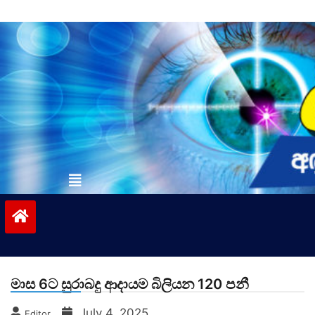
Skip
to
content
vinivida.lk
මාස 6ට සුරාබදු ආදායම බිලියන 120 පනී
July 4, 2025
Editor