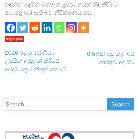
හඳුන්වා දෙමින් මත්පැන් ප්‍රවර්ධනයක් සිදු කිරීමට
කටයුතු කර ඇති බව නිරීක්ෂණය වේ.
කාලීන පුවත්
2026 පළමු ශ්‍රේණියට
0.5%ක් අඩු කළ බස්
ළමයින් ඇතුළත් කිරීමේ
ගාස්තුව අද සිට
අයදුම් පත්‍රය නිකුත් කෙරේ