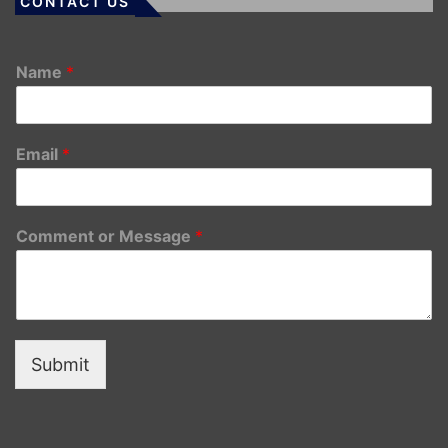
CONTACT US
Name
*
Email
*
Comment or Message
*
Submit