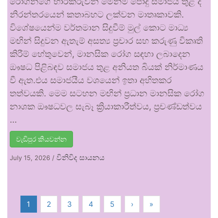
රෝගීන්ගේ භාරකරුවන් මෙන්ම පොදු සමාජය තුළ ද
නිරන්තරයෙන් කතාබහට ලක්වන මාතෘකාවකි.
විශේෂයෙන්ම වර්තමාන සිදුවීම් මුල් කොට මාධ්‍ය
මඟින් සිදුවන ඇතැම් අසත්‍ය ප්‍රචාර සහ කරුණු විකෘති
කිරීම් හේතුවෙන්, මානසික රෝග සඳහා ලබාදෙන
ඖෂධ පිළිබඳව සමාජය තුළ අනියත බියක් නිර්මාණය
වී ඇත.එය සමාජයීය වශයෙන් ඉතා අහිතකර
තත්වයකි. මෙම සටහන මඟින් ප්‍රධාන මානසික රෝග
නාශක ඖෂධවල සැබෑ ක්‍රියාකාරීත්වය, ප්‍රචණ්ඩත්වය
…
වැඩිපුර කියවන්න
විනිවිද සායනය
July 15, 2026
/
1
2
3
4
5
›
»