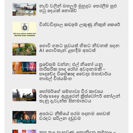
නැව් වලින් බහලුම් මුහුදට පෙරලීම සුළු
පටු දෙයක් නොවේ
විශ්වවිද්‍යාල කඩඉම් ලකුණු නිකුත් කෙරේ
ගොවි ගතට සුවයත් හිතට නිවනත් සදන
AI ගොවිතැන ළඟදීම අපටත්
ප්‍රවේසම් වන්න; එල් නිනෝ යනු
පාරිසරික හෘද රෝග අවදානමකි –
හෘදවේද විශේෂඥ වෛද්‍ය මහාචාර්ය
නාමල් විජයසිංහ
හෝමර්ගේ සම්භාව්‍ය වීර කාව්‍යය
Odyssey ඇසුරෙන් ක්‍රිස්ටෝෆර් නෝලන්
තැනූ දැවැන්ත සිනමාපටය
අපරාධ නීතියේ පරම පදනම හෙවත්
වරදට සරිලන දඬුවම
කුස තුළ සැඟවුණු නොනිදන කම්හල –