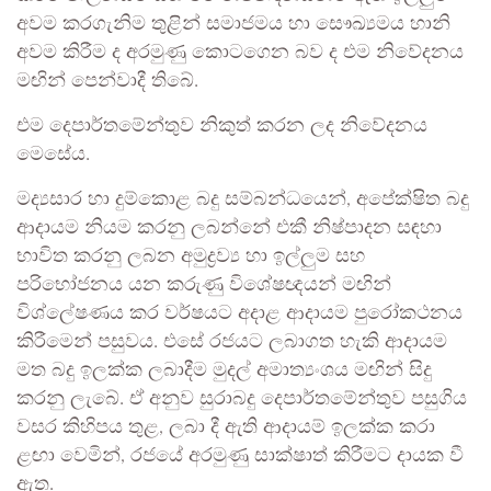
අවම කරගැනිම තුළින් සමාජමය හා සෞඛ්‍යමය හානි
අවම කිරීම ද අරමුණු කොටගෙන බව ද එම නිවේදනය
මඟින් පෙන්වාදී තිබේ.
එම දෙපාර්තමේන්තුව නිකුත් කරන ලද නිවේදනය
මෙසේය.
මද්‍යසාර හා දුම්කොළ බදු සම්බන්ධයෙන්, අපේක්ෂිත බදු
ආදායම නියම කරනු ලබන්නේ එකී නිෂ්පාදන සඳහා
භාවිත කරනු ලබන අමුද්‍රව්‍ය හා ඉල්ලුම සහ
පරිභෝජනය යන කරුණු විශේෂඥයන් මඟින්
විශ්ලේෂණය කර වර්ෂයට අදාළ ආදායම පුරෝකථනය
කිරීමෙන් පසුවය. එසේ රජයට ලබාගත හැකි ආදායම
මත බදු ඉලක්ක ලබාදීම මුදල් අමාත්‍යංශය මඟින් සිදු
කරනු ලැබේ. ඒ අනුව සුරාබදු දෙපාර්තමේන්තුව පසුගිය
වසර කිහිපය තුළ, ලබා දී ඇති ආදායම් ඉලක්ක කරා
ළඟා වෙමින්, රජයේ අරමුණු සාක්ෂාත් කිරීමට දායක වී
ඇත.