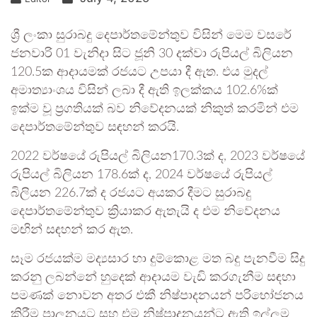
ශ්‍රී ලංකා සුරාබදු දෙපාර්තමේන්තුව විසින් මෙම වසරේ
ජනවාරි 01 වැනිදා සිට ජූනි 30 දක්වා රුපියල් බිලියන
120.5ක ආදායමක් රජයට උපයා දී ඇත. එය මුදල්
අමාත්‍යාංශය විසින් ලබා දී ඇති ඉලක්කය 102.6%ක්
ඉක්ම වූ ප්‍රගතියක් බව නිවේදනයක් නිකුත් කරමින් එම
දෙපාර්තමේන්තුව සඳහන් කරයි.
2022 වර්ෂයේ රුපියල් බිලියන170.3ක් ද, 2023 වර්ෂයේ
රුපියල් බිලියන 178.6ක් ද, 2024 වර්ෂයේ රුපියල්
බිලියන 226.7ක් ද රජයට අයකර දීමට සුරාබදු
දෙපාර්තමේන්තුව ක්‍රියාකර ඇතැයි ද එම නිවේදනය
මඟින් සඳහන් කර ඇත.
සෑම රජයක්ම මද්‍යසාර හා දුම්කොළ මත බදු පැනවීම සිදු
කරනු ලබන්නේ හුදෙක් ආදායම වැඩි කරගැනීම සඳහා
පමණක් නොවන අතර එකී නිෂ්පාදනයන් පරිභෝජනය
කිරීම පාලනයට සහ එම නිෂ්පාදනයන්ට ඇති ඉල්ලුම