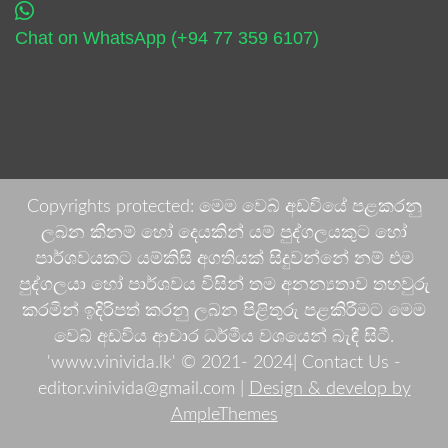
Chat on WhatsApp (+94 77 359 6107)
Copyrights protected: මෙම වෙබ් අඩවියේ පළකරනු
ලබන කිනම් හෝ දෙයකින් යම් පුද්ගලයකුට හෝ
පාර්ශවයකට යම්කිසි අගතියක් සිදුවන්නේ නම් එම
පුද්ගලයා හෝ පාර්ශවය විසින් තම අනන්‍යතාව තහවුරු
කරමින් ඉදිරිපත් කරනු ලබන පිළිතුරු පළකිරීමට මෙම
වෙබ් අඩවිය ආචාර ධර්මීය වශයෙන් බැඳී සිටී.
'www.vinivida.lk' © 2021- 2024| Contact Us -
editor.vinivida@gmail.com |
Design & develop by
AmpleThemes