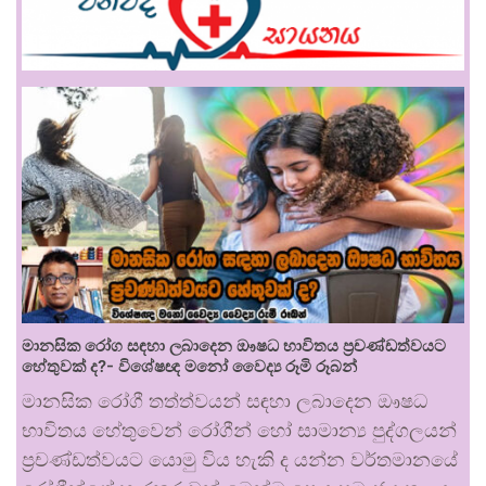
මානසික රෝග සඳහා ලබාදෙන ඖෂධ භාවිතය ප්‍රචණ්ඩත්වයට
හේතුවක් ද?- විශේෂඥ මනෝ වෛද්‍ය රූමි රූබන්
මානසික රෝගී තත්ත්වයන් සඳහා ලබාදෙන ඖෂධ
භාවිතය හේතුවෙන් රෝගීන් හෝ සාමාන්‍ය පුද්ගලයන්
ප්‍රචණ්ඩත්වයට යොමු විය හැකි ද යන්න වර්තමානයේ