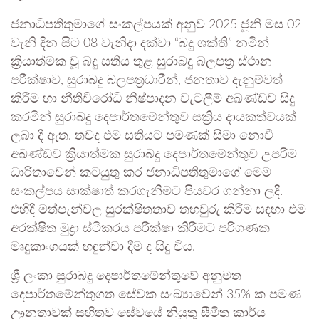
ජනාධිපතිතුමාගේ සංකල්පයක් අනුව 2025 ජූනි මස 02
වැනි දින සිට 08 වැනිදා දක්වා “බදු ශක්ති” නමින්
ක්‍රියාත්මක වූ බදු සතිය තුළ සුරාබදු බලපත්‍ර ස්ථාන
පරීක්ෂාව, සුරාබදු බලපත්‍රධාරීන්, ජනතාව දැනුම්වත්
කිරීම හා නීතිවිරෝධි නිෂ්පාදන වැටලීම් අඛණ්ඩව සිදු
කරමින් සුරාබදු දෙපාර්තමේන්තුව සක්‍රිය දායකත්වයක්
ලබා දී ඇත. තවද එම සතියට පමණක් සීමා නොවී
අඛණ්ඩව ක්‍රියාත්මක සුරාබදු දෙපාර්තමේන්තුව උපරිම
ධාරිතාවෙන් කටයුතු කර ජනාධිපතිතුමාගේ මෙම
සංකල්පය සාක්ෂාත් කරගැනීමට පියවර ගන්නා ලදි.
එහිදී මත්පැන්වල සුරක්ෂිතතාව තහවුරු කිරීම සඳහා එම
අරක්ෂිත මුද්‍රා ස්ටිකරය පරීක්ෂා කිරීමට පරිගණක
මෘදුකාංගයක් හඳුන්වා දීම ද සිදු විය.
ශ්‍රී ලංකා සුරාබදු දෙපාර්තමේන්තුවේ අනුමත
දෙපාර්තමේන්තුගත සේවක සංඛ්‍යාවෙන් 35% ක පමණ
ඌනතාවක් සහිතව සේවයේ නියුතු සීමිත කාර්ය