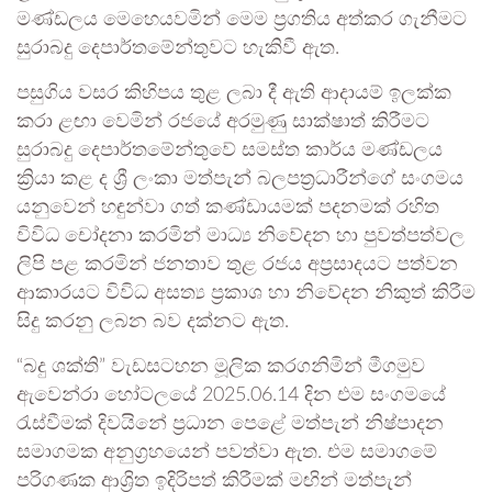
මණ්ඩලය මෙහෙයවමින් මෙම ප්‍රගතිය අත්කර ගැනීමට
සුරාබදු දෙපාර්තමේන්තුවට හැකිවී ඇත.
පසුගිය වසර කිහිපය තුළ ලබා දී ඇති ආදායම් ඉලක්ක
කරා ළඟා වෙමින් රජයේ අරමුණු සාක්ෂාත් කිරීමට
සුරාබදු දෙපාර්තමේන්තුවේ සමස්ත කාර්ය මණ්ඩලය
ක්‍රියා කළ ද ශ්‍රී ලංකා මත්පැන් බලපත්‍රධාරීන්ගේ සංගමය
යනුවෙන් හඳුන්වා ගත් කණ්ඩායමක් පදනමක් රහිත
විවිධ චෝදනා කරමින් මාධ්‍ය නිවේදන හා පුවත්පත්වල
ලිපි පළ කරමින් ජනතාව තුළ රජය අප්‍රසාදයට පත්වන
ආකාරයට විවිධ අසත්‍ය ප්‍රකාශ හා නිවේදන නිකුත් කිරීම
සිදු කරනු ලබන බව දක්නට ඇත.
“බදු ශක්ති” වැඩසටහන මූලික කරගනිමින් මීගමුව
ඇවෙන්රා හෝටලයේ 2025.06.14 දින එම සංගමයේ
රැස්වීමක් දිවයිනේ ප්‍රධාන පෙළේ මත්පැන් නිෂ්පාදන
සමාගමක අනුග්‍රහයෙන් පවත්වා ඇත. එම සමාගමේ
පරිගණක ආශ්‍රිත ඉදිරිපත් කිරීමක් මඟින් මත්පැන්