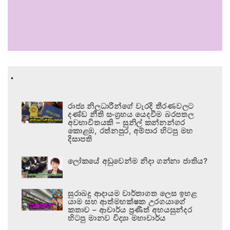
.
රාජ්‍ය නිලධාරීන්ගේ වැරදි තීරණවලට
දණ්ඩ නීති සංග්‍රහය යෙදවීම බරපතල
අවභාවිතයකි – සුනිල් කන්නන්ගර
කොළඹ, රත්නපුර, අම්පාර හිටපු මහ
දිසාපති
ලෝකයේ අඩුවෙන්ම නිදා ගන්නා ජාතිය?
සුරාබදු ආදායම වාර්තාගත ලෙස ඉහළ
යාම සහ ආත්මභක්ෂක උරගයාගේ
කතාව – ආචාර්ය ප්‍රණීත් අභයසුන්දර
හිටපු මානව විද්‍යා මහාචාර්ය