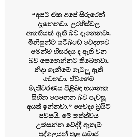
“අපට ඒක අපේ සිරුරෙන්
දැනෙනවා. උරහිස්වල
ආතතියක් ඇති බව දැනෙනවා.
මිනිසුන්ට යටිබඩේ වේදනාව
මෙන්ම හිසරදය ද ඇති වන
බව පෙනෙන්නට තිබෙනවා.
නිදා ගැනීමේ ගැටලු ඇති
වෙනවා. ඒවගේම
මැතිවරණය පිළිබඳ භයානක
සිහින පෙනෙන බව පැවසූ
අයත් ඉන්නවා.” වෛද්‍ය බ්‍රයිට්
පවසයි. මේ තත්ත්වය
උත්සන්න වෙද්දී ඇතැම්
පුද්ගලයන් තුළ සමාජ