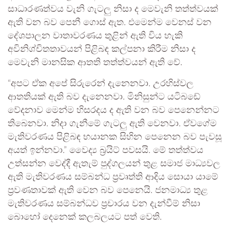
සාධාරණත්වය වැනි ගැටලු නිසා ද මෙවැනි තත්ත්වයක්
ඇති වන බව පෙනී ගොස් ඇත. එමෙන්ම වෙනස් වන
දේශපාලන වාතාවරණය තුළින් ඇති විය හැකි
අවිනිශ්චිතතාවයන් පිළිබඳ කල්පනා කිරීම නිසා ද
මෙවැනි මානසික ආතති තත්ත්වයන් ඇති වේ.
“අපට ඒක අපේ සිරුරෙන් දැනෙනවා. උරහිස්වල
ආතතියක් ඇති බව දැනෙනවා. මිනිසුන්ට යටිබඩේ
වේදනාව මෙන්ම හිසරදය ද ඇති වන බව පෙනෙන්නට
තිබෙනවා. නිදා ගැනීමේ ගැටලු ඇති වෙනවා. ඒවගේම
මැතිවරණය පිළිබඳ භයානක සිහින පෙනෙන බව පැවසූ
අයත් ඉන්නවා.” වෛද්‍ය බ්‍රයිට් පවසයි. මේ තත්ත්වය
උත්සන්න වෙද්දී ඇතැම් පුද්ගලයන් තුළ සමාජ මාධ්‍යවල
ඇති මැතිවරණය සම්බන්ධ ප්‍රවෘත්ති ආදිය සොයා යාමේ
ප්‍රවණතාවක් ඇති වෙන බව පෙනෙයි. ජනමාධ්‍ය තුළ
මැතිවරණය සම්බන්ධව ප්‍රචාරය වන දැන්වීම් නිසා
බොහෝ දෙනෙක් කලබලයට පත් වෙති.