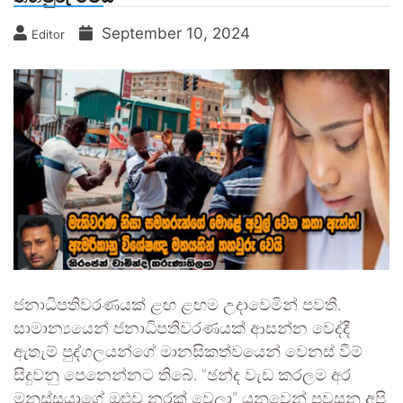
September 10, 2024
Editor
ජනාධිපතිවරණයක් ළඟ ළඟම උදාවෙමින් පවතී.
සාමාන්‍යයෙන් ජනාධිපතිවරණයක් ආසන්න වෙද්දී
ඇතැම් පුද්ගලයන්ගේ මානසිකත්වයෙන් වෙනස් වීම්
සිදුවනු පෙනෙන්නට තිබේ. “ඡන්ද වැඩ කරලම අර
මනුස්සයාගේ ඔළුව නරක් වෙලා” යනුවෙන් පවසනු අපි