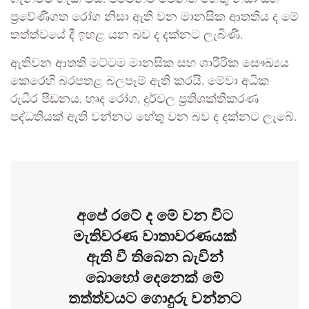
ප්‍රවේණිගත රෝග නිසා ඇති වන මානසික ආතතිය ද මේ
තත්ත්වයේ දී ඉහළ යන බව ද දක්නට ලැබිණි.
ඇතිවන ආතති මට්ටම මානසික සහ ශාරීරික සෞඛ්‍යය
කෙරෙහි බරපතළ බලපෑම් ඇති කරයි. මේවා අධික
රුධිර පීඩනය, හෘද රෝග, දුර්වල ප්‍රතිශක්තිකරණ
පද්ධතියක් ඇති වන්නට හේතු වන බව ද දක්නට ලැබේ.
අපේ රටේ ද මේ වන විට
මැතිවරණ වාතාවරණයක්
ඇති වී තිබෙන බැවින්
බොහෝ දෙනෙක් මේ
තත්ත්වයට ගොදුරු වන්නට