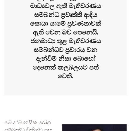
මාධ්‍යවල ඇති මැතිවරණය
සම්බන්ධ ප්‍රවෘත්ති ආදිය
සොයා යාමේ ප්‍රවණතාවක්
ඇති වෙන බව පෙනෙයි.
ජනමාධ්‍ය තුළ මැතිවරණය
සම්බන්ධව ප්‍රචාරය වන
දැන්වීම් නිසා බොහෝ
දෙනෙක් කලබලයට පත්
වෙති.
මෙය ‘මානසික රෝග
සම්බන්ධ විනිශ්ච සහ