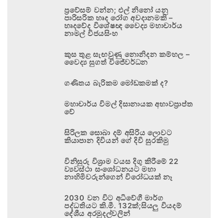
ප්‍රවේසම් වන්න; එල් නිනෝ යනු
පාරිසරික හෘද රෝග අවදානමකි –
හෘදවේද විශේෂඥ වෛද්‍ය මහාචාර්ය
නාමල් විජයසිංහ
කුස තුළ සැඟවුණු නොනිදන කම්හල –
වෛද්‍ය සුගත් විජේවර්ධන
ගණිතය බැරිකම මෝඩකමක් ද?
මහාචාර්ය විමල් දිසානායක අභාවප්‍රාප්ත
වේ
සිරිලක සොබා දම් අසිරිය ලොවට
කියාපාන දිවියන් ගේ දිවි සුරකිමු
විනිසුරු විශ්‍රාම වයස දිගු කිරීමේ 22
ව්‍යවස්ථා සංශෝධනයට මහා
නාහිමිවරුන්ගෙන් විරෝධයක් නෑ
2030 වන විට අධිවේගී මාර්ග
පද්ධතියට කි.මී. 132ක්;සියලු වියදම්
දේශීය අරමුදල්වලින්