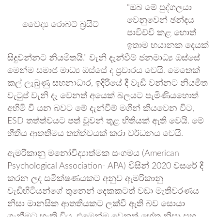
“ඔබ මේ පුද්ගලයා
වෙනුවෙන් ඡන්දය
වෛද්‍ය රොබට් බ්‍රයිට්
පාවිච්චි කළ හොත්
ඉතාම භයානක දෙයක්
සිදුවන්නට නියමිතයි.” වැනි දැන්වීම් ජනමාධ්‍ය ඔස්සේ
මෙන්ම සමාජ මාධ්‍ය ඔස්සේ ද ප්‍රචාරය වෙයි. මෙතෙක්
කල් ලැබුණු සහනාධාර, ඉදිරියේ දී වැඩි වන්නට නියමිත
වැටුප් වැනි දෑ වෙනත් අයෙක් බලයට පැමිණියහොත්
අහිමි වී යන බවට මේ දැන්වීම් මගින් කියවෙන විට,
ESD තත්ත්වයට පත් වූවන් තුළ භීතියක් ඇති වෙයි. මේ
භීතිය ආතතිමය තත්ත්වයක් කරා වර්ධනය වෙයි.
ඇමරිකානු මනෝවිද්‍යාත්මක සංගමය (American
Psychological Association- APA) විසින් 2020 වසරේ දී
කරන ලද සමීක්ෂණයකට අනුව ඇමරිකානු
වැඩිහිටියන්ගේ තුනෙන් දෙකකටත් වඩා මැතිවරණය
නිසා මානසික ආතතියකට ලක්වී ඇති බව සොයා
ගැනීමට හැකි විය. එමෙන්ම වෙනත් හේතු නිසා සහ