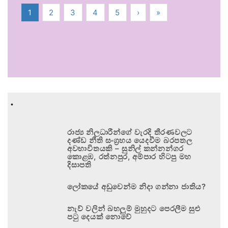
1
2
3
4
5
›
»
.
රාජ්‍ය නිලධාරීන්ගේ වැරදි තීරණවලට
දණ්ඩ නීති සංග්‍රහය යෙදවීම බරපතල
අවභාවිතයකි – සුනිල් කන්නන්ගර
කොළඹ, රත්නපුර, අම්පාර හිටපු මහ
දිසාපති
ලෝකයේ අඩුවෙන්ම නිදා ගන්නා ජාතිය?
නැව් වලින් බහලුම් මුහුදට පෙරලීම සුළු
පටු දෙයක් නොවේ