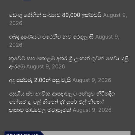
ඩෙංගු රෝගීන් සංඛ්‍යාව 89,000 ඉක්මවයි
August 9,
2026
ශබ්ද දූෂණයට එරෙහිව නව රෙගුලාසි
August 9,
2026
කුවේට් සහ කොළඹ අතර ශ්‍රී ලංකන් ගුවන් සේවා යළි
ඇරඹේ
August 9, 2026
අද පස්වරු 2.00න් පසු වැසි
August 9, 2026
පසුගිය ස්වාභාවික ආපදාවලට හේතුව නිරිතදිග
මෝසම් ද, එල් නිනෝ ද? සුපර් එල් නිනෝ
කතාව මාධ්‍යවල මවාපෑමක්
August 9, 2026