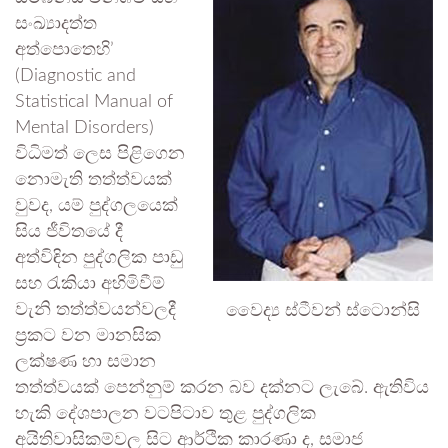
සංඛ්‍යාදත්ත
අත්පොතෙහි’
(Diagnostic and
Statistical Manual of
Mental Disorders)
විධිමත් ලෙස පිළිගෙන
නොමැති තත්ත්වයක්
වුවද, යම් පුද්ගලයෙක්
සිය ජීවිතයේ දී
අත්විඳින පුද්ගලික පාඩු
සහ රැකියා අහිමිවීම්
වෛද්‍ය ස්ටීවන් ස්ටොන්සි
වැනි තත්ත්වයන්වලදී
ප්‍රකට වන මානසික
ලක්ෂණ හා සමාන
තත්ත්වයක් පෙන්නුම් කරන බව දක්නට ලැබේ. ඇතිවිය
හැකි දේශපාලන වටපිටාව තුළ පුද්ගලික
අයිතිවාසිකම්වල සිට ආර්ථික කාරණා ද, සමාජ