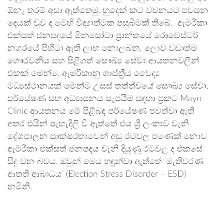
ඕනෑ තරම් අසා ඇත්තෙමු. හුදෙක් කට වචනයට පවසන
දෙයක් වුව ද මෙහි විද්‍යාත්මක පසුබිමක් තිබේ. ඇමරිකා
එක්සත් ජනපදයේ මිනසෝටා ප්‍රාන්තයේ රොචෙස්ටර්
නගරයේ පිහිටා ඇති ලාභ නොලබන, ලොව වඩාත්ම
ගෞරවනීය සහ පිළිගත් සෞඛ්‍ය සේවා ආයතනවලින්
එකක් මෙන්ම, ඇමරිකානු ශාස්ත්‍රීය වෛද්‍ය
මධ්‍යස්ථානයක් මෙන්ම උසස් තත්ත්වයේ සෞඛ්‍ය සේවා,
පර්යේෂණ සහ අධ්‍යාපනය සැපයීම සඳහා ප්‍රකට Mayo
Clinic ආයතනය මේ පිළිබඳ පර්යේෂණ පවත්වා ඇති
අතර එයින් පැහැදිලි වී ඇත්තේ එය ශ්‍රී ලංකාව වැනි
දේශපාලන සාක්ෂරතාවෙන් අඩු රටවල පමණක් නොව
ඇමරිකා එක්සත් ජනපදය වැනි දියුණු රටවල ද එකසේ
සිදු වන බවය. ඔවුන් මෙය හඳුන්වා ඇත්තේ ‘මැතිවරණ
ආතති ආබාධය’ (Election Stress Disorder – ESD)
නමිනි.