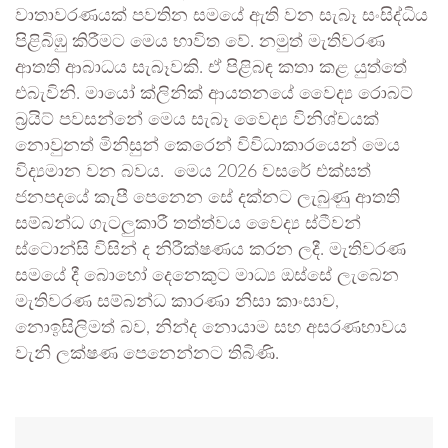
වාතාවරණයක් පවතින සමයේ ඇති වන සැබෑ සංසිද්ධිය
පිළිබිඹු කිරීමට මෙය භාවිත වේ. නමුත් මැතිවරණ
ආතති ආබාධය සැබෑවකි. ඒ පිළිබඳ කතා කළ යුත්තේ
එබැවිනි. මායෝ ක්ලිනික් ආයතනයේ වෛද්‍ය රොබට්
බ්‍රයිට් පවසන්නේ මෙය සැබෑ වෛද්‍ය විනිශ්චයක්
නොවුනත් මිනිසුන් කෙරෙන් විවිධාකාරයෙන් මෙය
විද්‍යමාන වන බවය. මෙය 2026 වසරේ එක්සත්
ජනපදයේ කැපී පෙනෙන සේ දක්නට ලැබුණු ආතති
සම්බන්ධ ගැටලුකාරී තත්ත්වය වෛද්‍ය ස්ටීවන්
ස්ටොන්සි විසින් ද නිරීක්ෂණය කරන ලදී. මැතිවරණ
සමයේ දී බොහෝ දෙනෙකුට මාධ්‍ය ඔස්සේ ලැබෙන
මැතිවරණ සම්බන්ධ කාරණා නිසා කාංසාව,
නොඉසිලිමත් බව, නින්ද නොයාම සහ අසරණභාවය
වැනි ලක්ෂණ පෙනෙන්නට තිබිණි.