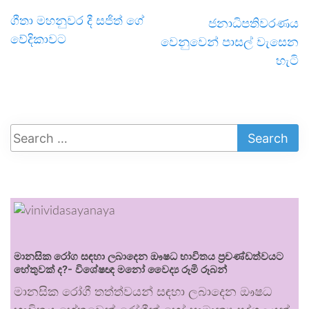
ගීතා මහනුවර දී සජිත් ගේ
ජනාධිපතිවරණය
වේදිකාවට
වෙනුවෙන් පාසල් වැසෙන
හැටි
මානසික රෝග සඳහා ලබාදෙන ඖෂධ භාවිතය ප්‍රචණ්ඩත්වයට
හේතුවක් ද?- විශේෂඥ මනෝ වෛද්‍ය රූමි රූබන්
මානසික රෝගී තත්ත්වයන් සඳහා ලබාදෙන ඖෂධ