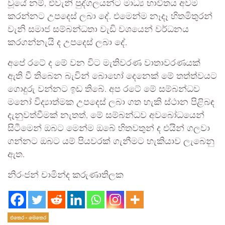
වූයේ නම්, එවැනි පුද්ගලයන්ට මාධ්‍ය භාවිතය අවම
කරන්නට උපදෙස් ලබා දේ. එමෙන්ම නෑදෑ හිතමිතුරන්
වැනි සමාජ සම්බන්ධතා වැඩි වශයෙන් වර්ධනය
කරගන්නැයි ද උපදෙස් ලබා දේ.
අපේ රටේ ද මේ වන විට මැතිවරණ වාතාවරණයක්
ඇති වී තිබෙන බැවින් බොහෝ දෙනෙක් මේ තත්ත්වයට
ගොදුරු වන්නට ඉඩ තිබේ. අප රටේ මේ සම්බන්ධව
මනෝ විද්‍යාත්මක උපදෙස් ලබා ගත හැකි ස්ථාන පිළිබඳ
දැනුවත්වීමක් නැතත්, මේ සම්බන්ධව අවබෝධයෙන්
සිටීමෙන් ඔබට මෙන්ම ඔබේ හිතවතුන් ද එයින් ගලවා
ගන්නට ඔබට යම් පියවරක් ගැනීමට හැකියාව ලැබෙනු
ඇත.
නිරංජන් චාමින්ද කරුණාතිලක
එතෙර - මෙතෙර