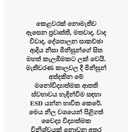
කෙළවරක් නොමැතිව
ඇසෙන ප්‍රවෘත්ති, මතවාද, වාද
විවාද, දේශපාලන සාකච්ඡා
ආදිය නිසා මිනිසුන්ගේ සිත
මහත් කැලඹීමකට ලක් වෙයි.
මැතිවරණ කාලවල දී මිනිසුන්
අත්දකින මේ
මනෝවිද්‍යාත්මක ආතති
ස්වභාවය හැඳින්වීම සඳහා
ESD යන්න භාවිත කෙරේ.
මෙය නිල වශයෙන් පිළිගත්
වෛද්‍ය විද්‍යාත්මක
විනිශ්චයක් නොවන අතර