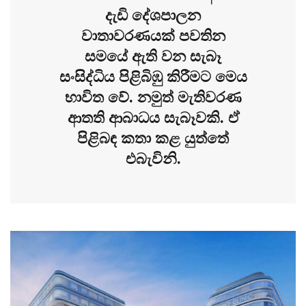
දැඩි දේශපාලන
වාතාවරණයක් පවතින
සමයේ ඇති වන සැබෑ
සංසිද්ධිය පිළිබිඹු කිරීමට මෙය
භාවිත වේ. නමුත් මැතිවරණ
ආතති ආබාධය සැබෑවකි. ඒ
පිළිබඳ කතා කළ යුත්තේ
එබැවිනි.