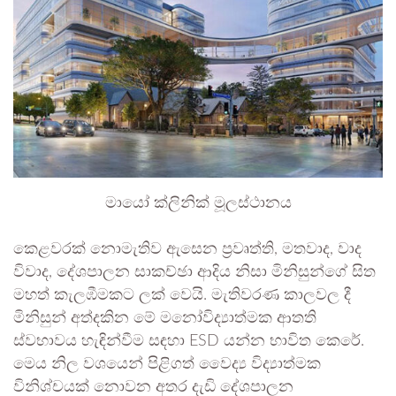
මායෝ ක්ලිනික් මූලස්ථානය
කෙළවරක් නොමැතිව ඇසෙන ප්‍රවෘත්ති, මතවාද, වාද
විවාද, දේශපාලන සාකච්ඡා ආදිය නිසා මිනිසුන්ගේ සිත
මහත් කැලඹීමකට ලක් වෙයි. මැතිවරණ කාලවල දී
මිනිසුන් අත්දකින මේ මනෝවිද්‍යාත්මක ආතති
ස්වභාවය හැඳින්වීම සඳහා ESD යන්න භාවිත කෙරේ.
මෙය නිල වශයෙන් පිළිගත් වෛද්‍ය විද්‍යාත්මක
විනිශ්චයක් නොවන අතර දැඩි දේශපාලන