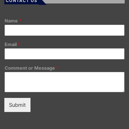
CONTACT US
Name
*
Email
*
Comment or Message
*
Submit