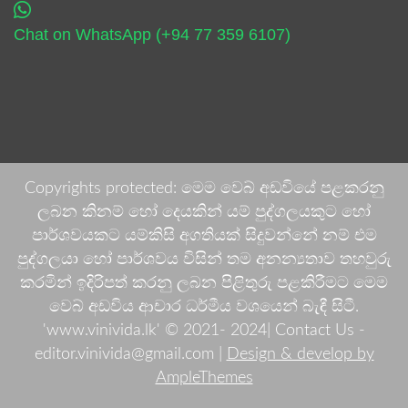
Chat on WhatsApp (+94 77 359 6107)
Copyrights protected: මෙම වෙබ් අඩවියේ පළකරනු
ලබන කිනම් හෝ දෙයකින් යම් පුද්ගලයකුට හෝ
පාර්ශවයකට යම්කිසි අගතියක් සිදුවන්නේ නම් එම
පුද්ගලයා හෝ පාර්ශවය විසින් තම අනන්‍යතාව තහවුරු
කරමින් ඉදිරිපත් කරනු ලබන පිළිතුරු පළකිරීමට මෙම
වෙබ් අඩවිය ආචාර ධර්මීය වශයෙන් බැඳී සිටී.
'www.vinivida.lk' © 2021- 2024| Contact Us -
editor.vinivida@gmail.com |
Design & develop by
AmpleThemes