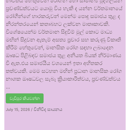
භාවිතය හේතුවෙන් රෝගීන් හෝ සාමාන්‍ය පුද්ගලයන්
ප්‍රචණ්ඩත්වයට යොමු විය හැකි ද යන්න වර්තමානයේ
රෝගීන්ගේ භාරකරුවන් මෙන්ම පොදු සමාජය තුළ ද
නිරන්තරයෙන් කතාබහට ලක්වන මාතෘකාවකි.
විශේෂයෙන්ම වර්තමාන සිදුවීම් මුල් කොට මාධ්‍ය
මඟින් සිදුවන ඇතැම් අසත්‍ය ප්‍රචාර සහ කරුණු විකෘති
කිරීම් හේතුවෙන්, මානසික රෝග සඳහා ලබාදෙන
ඖෂධ පිළිබඳව සමාජය තුළ අනියත බියක් නිර්මාණය
වී ඇත.එය සමාජයීය වශයෙන් ඉතා අහිතකර
තත්වයකි. මෙම සටහන මඟින් ප්‍රධාන මානසික රෝග
නාශක ඖෂධවල සැබෑ ක්‍රියාකාරීත්වය, ප්‍රචණ්ඩත්වය
…
වැඩිපුර කියවන්න
විනිවිද සායනය
July 15, 2026
/