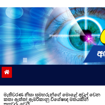
Skip
to
content
vinivida.lk
මැතිවරණ නිසා සමහරුන්ගේ මොළේ අවුල් වෙන
කතා ඇත්ත! ඇමරිකානු විශේෂඥ මතයකින්
තහවුරු වෙයි