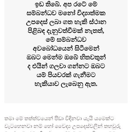
ඉඩ තිබේ. අප රටේ මේ
සම්බන්ධව මනෝ විද්‍යාත්මක
උපදෙස් ලබා ගත හැකි ස්ථාන
පිළිබඳ දැනුවත්වීමක් නැතත්,
මේ සම්බන්ධව
අවබෝධයෙන් සිටීමෙන්
ඔබට මෙන්ම ඔබේ හිතවතුන්
ද එයින් ගලවා ගන්නට ඔබට
යම් පියවරක් ගැනීමට
හැකියාව ලැබෙනු ඇත.
තමා මේ තත්ත්වයෙන් පීඩා විඳිනවා යැයි යමෙක්ට
වැටහෙනවා නම් හෝ වෛද්‍ය උපදෙස්වලින් තහවුරු