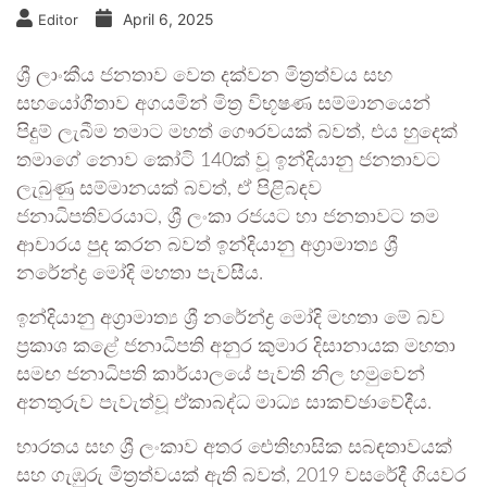
April 6, 2025
Editor
ශ්‍රී ලාංකීය ජනතාව වෙත දක්වන මිත්‍රත්වය සහ
සහයෝගීතාව අගයමින් මිත්‍ර විභූෂණ සම්මානයෙන්
පිදුම් ලැබීම තමාට මහත් ගෞරවයක් බවත්, එය හුදෙක්
තමාගේ නොව කෝටි 140ක් වූ ඉන්දියානු ජනතාවට
ලැබුණු සම්මානයක් බවත්, ඒ පිළිබඳව
ජනාධිපතිවරයාට, ශ්‍රී ලංකා රජයට හා ජනතාවට තම
ආචාරය පුද කරන බවත් ඉන්දියානු අග්‍රාමාත්‍ය ශ්‍රී
නරේන්ද්‍ර මෝදි මහතා පැවසීය.
ඉන්දියානු අග්‍රාමාත්‍ය ශ්‍රී නරේන්ද්‍ර මෝදි මහතා මේ බව
ප්‍රකාශ කළේ ජනාධිපති අනුර කුමාර දිසානායක මහතා
සමඟ ජනාධිපති කාර්යාලයේ පැවති නිල හමුවෙන්
අනතුරුව පැවැත්වූ ඒකාබද්ධ මාධ්‍ය සාකච්ඡාවේදීය.
භාරතය සහ ශ්‍රී ලංකාව අතර ඓතිහාසික සබඳතාවයක්
සහ ගැඹුරු මිත්‍රත්වයක් ඇති බවත්, 2019 වසරේදී ගියවර