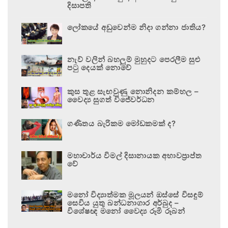
දිසාපති
ලෝකයේ අඩුවෙන්ම නිදා ගන්නා ජාතිය?
නැව් වලින් බහලුම් මුහුදට පෙරලීම සුළු
පටු දෙයක් නොවේ
කුස තුළ සැඟවුණු නොනිදන කම්හල –
වෛද්‍ය සුගත් විජේවර්ධන
ගණිතය බැරිකම මෝඩකමක් ද?
මහාචාර්ය විමල් දිසානායක අභාවප්‍රාප්ත
වේ
මනෝ විද්‍යාත්මක මූලයන් ඔස්සේ විසඳුම්
සෙවිය යුතු බන්ධනාගාර අර්බුද –
විශේෂඥ මනෝ වෛද්‍ය රූමි රූබන්