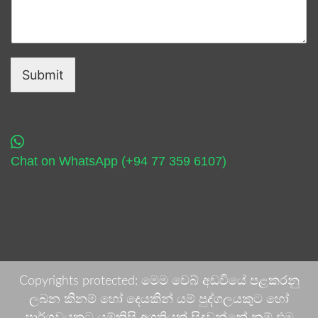
Submit
Chat on WhatsApp (+94 77 359 6107)
Copyrights protected: මෙම වෙබ් අඩවියේ පළකරනු
ලබන කිනම් හෝ දෙයකින් යම් පුද්ගලයකුට හෝ
පාර්ශවයකට යම්කිසි අගතියක් සිදුවන්නේ නම් එම