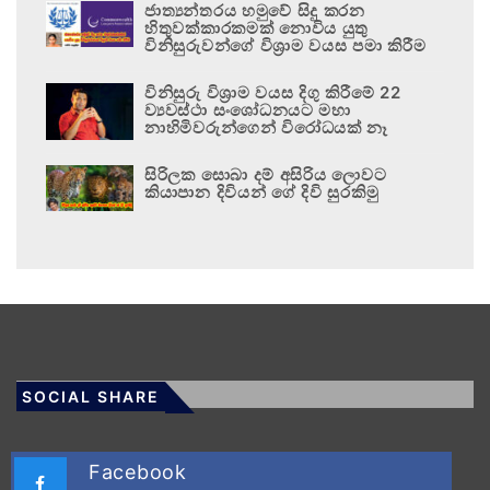
ජාත්‍යන්තරය හමුවේ සිදු කරන
හිතුවක්කාරකමක් නොවිය යුතු
විනිසුරුවන්ගේ විශ්‍රාම වයස පමා කිරීම
විනිසුරු විශ්‍රාම වයස දිගු කිරීමේ 22
ව්‍යවස්ථා සංශෝධනයට මහා
නාහිමිවරුන්ගෙන් විරෝධයක් නෑ
සිරිලක සොබා දම් අසිරිය ලොවට
කියාපාන දිවියන් ගේ දිවි සුරකිමු
SOCIAL SHARE
Facebook