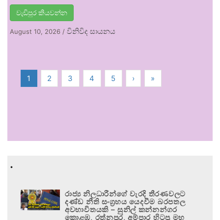
වැඩිපුර කියවන්න
විනිවිද සායනය
August 10, 2026
/
1
2
3
4
5
›
»
.
රාජ්‍ය නිලධාරීන්ගේ වැරදි තීරණවලට
දණ්ඩ නීති සංග්‍රහය යෙදවීම බරපතල
අවභාවිතයකි – සුනිල් කන්නන්ගර
කොළඹ, රත්නපුර, අම්පාර හිටපු මහ