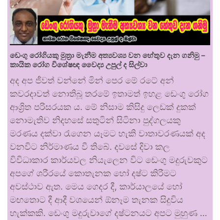
ඩෙංගු රෝගියකු ⁣මුත්‍රා මැනීම අත්‍යවශ්‍ය වන හේතුව දැන ගනිමු –
කායික රෝග විශේෂඥ වෛද්‍ය උපුල් ද සිල්වා
අද අප ජීවත් වන්නේ මින් පෙර මේ රටේ අන්
කවරදාවත් නොතිබූ තරමේ ඉතාමත් ඉහළ ඩෙංගු රෝග
ආශ්‍රිත පරිසරයක ය. මේ නිසාම කිසිදු ලෙඩක් දුකක්
නොමැතිව නිදහසේ සතුටින් සිටිනා පුද්ගලයකු
මරණය දක්වා රැගෙන යෑමට හැකි වාතාවරණයක් අද
වනවිට නිර්මාණය වී තිබේ. දවසේ දිවා කල
විවිධාකාර කාර්යවල නියැලෙන විට ඩෙංගු මදුරුවකුට
අපගේ ශරීරයේ කොතැනක හෝ දෂ්ට කිරීමට
අවස්ථාව ඇත. මෙය ගෙදර දී, කාර්යාලයේ හෝ
මඟතොට දී ආදී වශයෙන් ඕනෑම තැනක සිදුවිය
හැක්කකි. ඩෙංගු මදුරුවාගේ දෂ්ටනයට අපට මුහුණ …