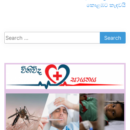
කොළඹට කැඳවයි