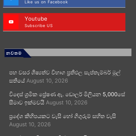
Like us on Facebook
Youtube
Subscribe US
නවතම
පහ වසර ශිෂ්‍යත්ව විභාග ප්‍රතිඵල සැප්තැම්බර් මුල්
සතියේ
August 10, 2026
විදෙස් ශ්‍රමික ප්‍රේෂණ ඇ. ඩොලර් මිලියන 5,000සේ
සීමාව ඉක්මවයි
August 10, 2026
ප්‍රදේශ කිහිපයකට වැසි හෝ ගිගුරුම් සහිත වැසි
August 10, 2026