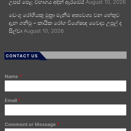
උසස් පෙළ විභාගය අදින් ඇරඹෙයි
August 10, 2026
ඩෙංගු රෝගියකු ⁣මුත්‍රා මැනීම අත්‍යවශ්‍ය වන හේතුව
දැන ගනිමු – කායික රෝග විශේෂඥ වෛද්‍ය උපුල් ද
සිල්වා
August 10, 2026
CONTACT US
Name
*
Email
*
Comment or Message
*