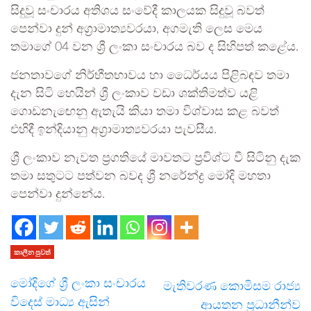
සිදුවූ සංචාරය අතිශය සංවේදී කාලයක සිදුවූ බවත්
පෙන්වා දුන් අග්‍රාමාත්‍යවරයා, අගමැති ලෙස මෙය
තමාගේ 04 වන ශ්‍රී ලංකා සංචාරය බව ද සිහිපත් ක‍ළේය.
ජනතාව‌ගේ නිර්භීතභාවය හා ධෛර්යය පිළිබඳව තමා
දැන සිටි හෙයින් ශ්‍රී ලංකාව වඩා ශක්තිමත්ව යළි
ගොඩනැඟෙනු ඇතැයි කියා තමා විශ්වාස කළ බවත්
එහිදී ඉන්දියානු අග්‍රාමාත්‍යවරයා පැවසීය.
ශ්‍රී ලංකාව නැවත ප්‍රගතියේ මාවතට ප්‍රවිශ්ට වී සිටිනු දැක
තමා සතුටට පත්වන බවද ශ්‍රී නරේන්ද්‍ර මෝදි මහතා
පෙන්වා දුන්නේය.
කාලීන පුවත්
මෝදිගේ ශ්‍රී ලංකා සංචාරය
මැතිවරණ කොමිසම රාජ්‍ය
විදෙස් මාධ්‍ය ඇසින්
ආයතන ප්‍රධානීන්ව