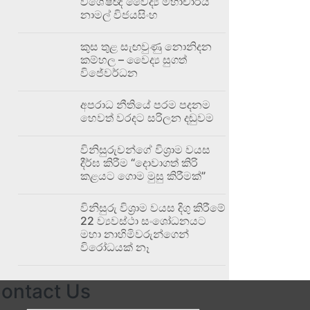
විශේෂඥ වෛද්‍ය මහාචාර්ය
නාමල් විජයසිංහ
කුස තුළ සැඟවුණු නොනිදන
කම්හල – වෛද්‍ය සුගත්
විජේවර්ධන
අපරාධ නීතියේ පරම පදනම
හෙවත් වරදට සරිලන දඬුවම
විනිසුරුවන්ගේ විශ්‍රාම වයස
දීර්ඝ කිරීම “දොවාගත් කිරි
කළයට ගොම මුසු කිරීමක්”
විනිසුරු විශ්‍රාම වයස දිගු කිරීමේ
22 ව්‍යවස්ථා සංශෝධනයට
මහා නාහිමිවරුන්ගෙන්
විරෝධයක් නෑ
ontact Us