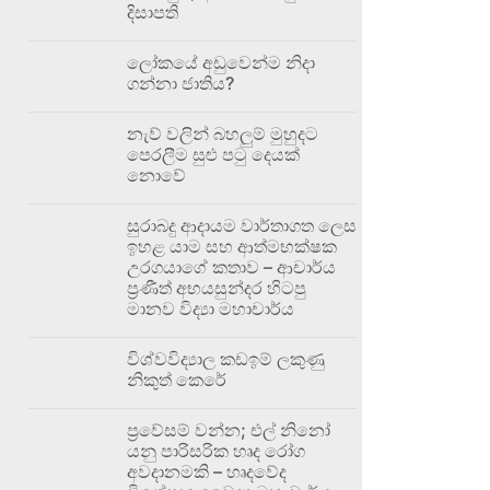
දිසාපති
ලෝකයේ අඩුවෙන්ම නිදා
ගන්නා ජාතිය?
නැව් වලින් බහලුම් මුහුදට
පෙරලීම සුළු පටු දෙයක්
නොවේ
සුරාබදු ආදායම වාර්තාගත ලෙස
ඉහළ යාම සහ ආත්මභක්ෂක
උරගයාගේ කතාව – ආචාර්ය
ප්‍රණීත් අභයසුන්දර හිටපු
මානව විද්‍යා මහාචාර්ය
විශ්වවිද්‍යාල කඩඉම් ලකුණු
නිකුත් කෙරේ
ප්‍රවේසම් වන්න; එල් නිනෝ
යනු පාරිසරික හෘද රෝග
අවදානමකි – හෘදවේද