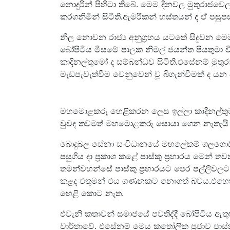
නොදුරින් පිහිටා තිබේ. මෙම දිනවල මුතුරාජවෙල
කරගනිමින් සිටිති.ඇමරිකන් හස්තයන් ද ඒ පසුප
නිල නොවන රාජ්‍ය අනුග්‍රහය යටතේ සිදුවන ම
බෝපිටිය මීසමේ පාලක නිමල් ජයන්ත පියතුමා වි
කාදිනල්තුමෝ ද සම්බන්ධව සිටිති.එසේනම් ම
මැඩපැවැත්වීම වෙනුවෙන් වූ බිගැන්වීමක
දෙවැන්න නම් පාස්කු ඉර
මහමොළකරු හෙළිකරන ලෙස ඉල්ලා කාදිනල්තුමන
වුවද තවමත් මහමොළකරු සොයා ගෙන නැතැයි ඔ
බොදුබල සේනා සංවිධානයේ මහලේකම් ගලගොඩඅත්
පසුගිය දා ප්‍රකාශ කළේ පාස්කු ප්‍රහාරය මෙන් ත
තමන්වහන්සේ පාස්කු ප්‍රහාරයට පෙර පල්ලිවලට ප
කළද එතුමන් එය ගණනකට නොගත් බවය.එහෙත් 
හෙළි කොට නැත.
එවැනි කතාවන් සමාජයේ පවතිද්දී බෝපිටිය ඇතු
වාර්තාවේ. එසේනම් මෙය කතෝලික ප්‍රජාව පාස්