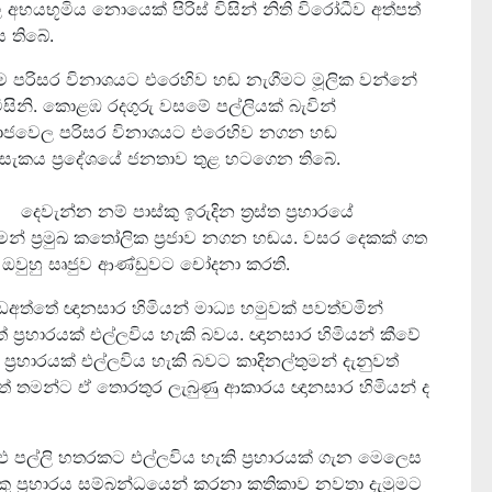
 අභයභූමිය නොයෙක් පිරිස් විසින් නිති විරෝධීව අත්පත්
ස තිබේ.
ෙම පරිසර විනාශයට එරෙහිව හඬ නැගීමට මූලික වන්නේ
සිනි. කොළඹ රදගුරු වසමේ පල්ලියක් බැවින්
ුතුරාජවෙල පරිසර විනාශයට එරෙහිව නගන හඬ
් ද යන සැකය ප්‍රදේශයේ ජනතාව තුළ හටගෙන තිබේ.
ුදින ත්‍රස්ත ප්‍රහාරයේ
් ප්‍රමුඛ කතෝලික ප්‍රජාව නගන හඬය. වසර දෙකක් ගත
වුහු සෘජුව ආණ්ඩුවට චෝදනා කරති.
තේ ඥානසාර හිමියන් මාධ්‍ය හමුවක් පවත්වමින්
වත් ප්‍රහාරයක් එල්ලවිය හැකි බවය. ඥානසාර හිමියන් කීවේ
්‍රහාරයක් එල්ලවිය හැකි බවට කාදිනල්තුමන් දැනුවත්
තමන්ට ඒ තොරතුර ලැබුණු ආකාරය ඥානසාර හිමියන් ද
ළු පල්ලි හතරකට එල්ලවිය හැකි ප්‍රහාරයක් ගැන මෙලෙස
කු ප්‍රහාරය සම්බන්ධයෙන් කරනා කතිකාව නවතා දැමූමට