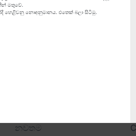
ින් මතුවේ.
යේදි හෙළිවනු නොඅනුමානය. එතෙක් බලා සිටිමු.
නවතම
C