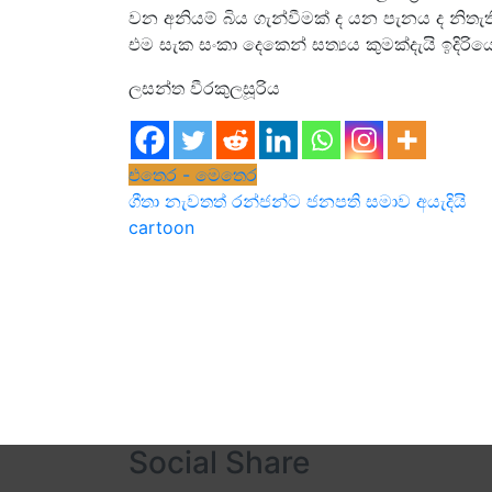
වන අනියම් බිය ගැන්වීමක් ද යන පැනය ද නිතැත
එම සැක සංකා දෙකෙන් සත්‍යය කුමක්දැයි ඉදිරි
ලසන්ත වීරකුලසූරිය
එතෙර - මෙතෙර
Post
ගීතා නැවතත් රන්ජන්ට ජනපති සමාව අයැදියි
cartoon
navigation
Social Share