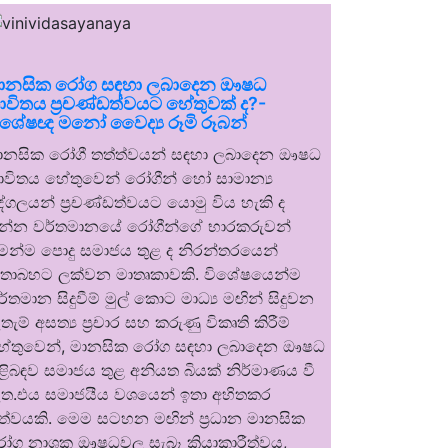
ානසික රෝග සඳහා ලබාදෙන ඖෂධ
ාවිතය ප්‍රචණ්ඩත්වයට හේතුවක් ද?-
ිශේෂඥ මනෝ වෛද්‍ය රූමි රූබන්
ානසික රෝගී තත්ත්වයන් සඳහා ලබාදෙන ඖෂධ
ාවිතය හේතුවෙන් රෝගීන් හෝ සාමාන්‍ය
ුද්ගලයන් ප්‍රචණ්ඩත්වයට යොමු විය හැකි ද
න්න වර්තමානයේ රෝගීන්ගේ භාරකරුවන්
ෙන්ම පොදු සමාජය තුළ ද නිරන්තරයෙන්
තාබහට ලක්වන මාතෘකාවකි. විශේෂයෙන්ම
ර්තමාන සිදුවීම් මුල් කොට මාධ්‍ය මඟින් සිදුවන
තැම් අසත්‍ය ප්‍රචාර සහ කරුණු විකෘති කිරීම්
ේතුවෙන්, මානසික රෝග සඳහා ලබාදෙන ඖෂධ
ිළිබඳව සමාජය තුළ අනියත බියක් නිර්මාණය වී
ත.එය සමාජයීය වශයෙන් ඉතා අහිතකර
ත්වයකි. මෙම සටහන මඟින් ප්‍රධාන මානසික
ෝග නාශක ඖෂධවල සැබෑ ක්‍රියාකාරීත්වය,