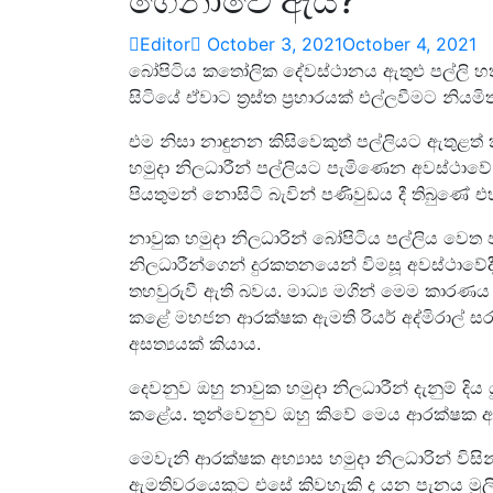
ගෙනාවේ ඇයි?
Editor
October 3, 2021
October 4, 2021
බෝපිටිය කතෝලික දේවස්ථානය ඇතුළු පල්ලි හතර
සිටියේ ඒවාට ත්‍රස්ත ප්‍රහාරයක් එල්ලවීමට නියම
එම නිසා නාඳුනන කිසිවෙකුත් පල්ලියට ඇතුළත
හමුදා නිලධාරීන් පල්ලියට පැමිණෙන අවස්ථා
පියතුමන් නොසිටි බැවින් පණිවුඩය දී තිබුණේ එහ
නාවුක හමුදා නිලධාරින් බෝපිටිය පල්ලිය වෙත 
නිලධාරීන්ගෙන් දුරකතනයෙන් විමසූ අවස්ථාවේදී
තහවුරුවී ඇති බවය. මාධ්‍ය මගින් මෙම කාරණය 
කළේ මහජන ආරක්ෂක ඇමති රියර් අද්මිරාල් සර
අසත්‍යයක් කියාය.
දෙවනුව ඔහු නාවුක හමුදා නිලධාරීන් දැනුම් දි
කළේය. තුන්වෙනුව ඔහු කිවේ මෙය ආරක්ෂක 
මෙවැනි ආරක්ෂක අභ්‍යාස හමුදා නිලධාරින් විසින
ඇමතිවරයෙකුට එසේ කිවහැකි ද යන පැනය මුලින