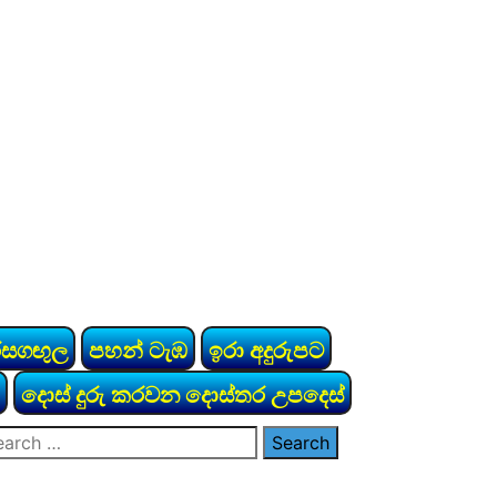
රසගඟුල
පහන් ටැඹ
ඉරා අදුරුපට
දොස් දුරු කරවන දොස්තර උපදෙස්
arch
: