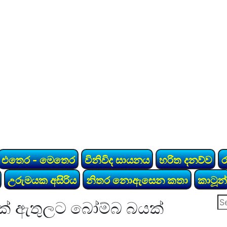
එතෙර - මෙතෙර
විනිවිද සායනය
හරිත දනව්ව
උරුමයක අසිරිය
නිතර නොඇසෙන කතා
කාටූන්
Se
රක් ඇතුලට බෝම්බ බයක්
for