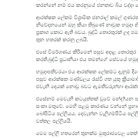
කරන්නේ නම් එය කරනුයේ ජනතාව බිය වද්දා 
ආරක්ෂක ලේකම් විශ්‍රාමික ජනරාල් කමල් ගුණර
නිවේදනයෙන් ඔහු කියා තිබුණේ නාවුක හමුදා 
ප්‍රකාශ කොට ඇති බවය. බුද්ධි තොරතුරක් ලද ප
තුන හතරක් කරනු ලබයි.
එසේ විමර්ශණය කිරීමෙන් පසුව අදාළ තොරතුර මු
කරති.බුද්ධි ප්‍රධානියා එය තමන්ගේ සේවයේ හමුද
හමුදාපතිවරයා එය ආරක්ෂක ලේකම්ට දැනුම් දීම
පසුව ආරක්ෂක මණ්ඩලය රැස්වී ගත යුතු ක්‍රියාමා
එවැනි දෙයක් නොවූ බවට ඇමතිවරුන්හා ආරක්ෂ
එසේනම් මෙවැනි කටයුත්තක් වූවේ මන්ද?යන 
සංකා මතුවේ. මෙහි පළමු කාරණය වන්නේ ප්‍ර
බෝපිටිය පල්ලියය. දෙවැන්න වැලිගම්පිටිය පල
වත්තල පල්ලියයි.
මෙම පල්ලි හතරෙන් තුනක්ම මුතුරාජවෙල තෙත් බ