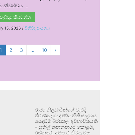
්‍රචණ්ඩත්වය …
වැඩිපුර කියවන්න
ly 15, 2026
/
විනිවිද සායනය
1
2
3
…
10
›
රාජ්‍ය නිලධාරීන්ගේ වැරදි
තීරණවලට දණ්ඩ නීති සංග්‍රහය
යෙදවීම බරපතල අවභාවිතයකි
– සුනිල් කන්නන්ගර කොළඹ,
රත්නපුර, අම්පාර හිටපු මහ