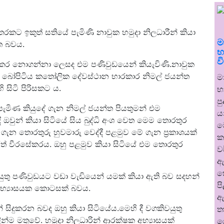
කට ඉකුත් සතියේ පැමිණි නාවුක හමුදා නිලධාරීන් කියා
ම
ිත බවය.
භ
ව
් කර නොගන්නා ලෙසද එම පණිවුඩයෙන් කියැවිණි.නාවුක
වේ බෝපිටිය කතෝලික දේවස්ථාන භාරකාර නිමල් ජයන්ත
ම
ි සිටි පිරිසකට ය.
භ
ප
පැමිණ කියුදේ ගැන නිමල් ජයන්ත පියතුමන් එම
ය
 ඔවුන් කියා සිටියේ සිය බුද්ධි අංශ වෙත මෙම තොරතුර
ම
ගැන තොරතුරු හුවමාරු වෙද්දී පළමුව මේ ගැන ප්‍රකාශයක්
ක
ත් වීරසේකරය. ඔහු පළමුව කියා සිටියේ එම තොරතුර
ව
ඇ
හ
ය යුතු පණිවුඩයට වඩා වැඩියෙන් යමක් කියා ඇති බව සදහන්
ප
අභ්‍යාසයක කොටසක් බවය.
ඇ
් සිදුකරන බවද ඔහු කියා සිටියේය.මෙහි දී වගකිවයුතු
ත
්ම මතුවේ. හමුදා නිලධාරින් ආරක්ෂක අභ්‍යාසයක්
ර