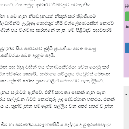
නොවේ. එය හමුදා ආචාර ධර්මවලට පටහැනිය.
ප
ත්න ද මේ ගැන නිවේදනයක් නිකුත් කර තිබුණි.එම
නිලධාරීන්ට ලැබුණු තොරතුර නිසි විශ්ලේෂණයකින් තොරව
Ju
මණින් එය විශ්වාස කරන්නේ නැත. මේ පිළිබඳව පසුවිපරම්
ලින්ම සිය සේවාවේ බුද්ධි ප්‍රධානියා වෙත යොමු
ාපතිවරයා වෙත දැනුම් දෙයි.
ෙන් පසු ඔහු විසින් එය ජනාධිපතිවරයා වෙත යොමු කර
ර්ග තීරණය කෙරේ.. සාමාන්‍ය සම්ප්‍රදාය එයවුවත් මෙතැන
ක ලේකම් කරන ප්‍රකාශවලින් මොනවට පැහැදිලිවේ.
.
පැනය සැමටම ඇතිවේ. එහිදි කාරණා දෙකක් ගැන සැක
හාරය එල්ලවන බවට තොරතුරු ලද දේවස්ථාන හතරය. එකක්
්ලිය ය. තුන්වැන්න පමණුගම පල්ලිය වන අතර සතර වැන්න
ිම හා සම්බන්ධය.වැලිගම්පිටිය පල්ලිය ද මුතුරාජවෙලට