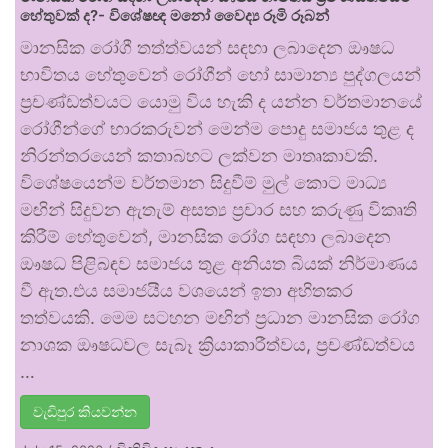
හේතුවක් ද?- විශේෂඥ මනෝ වෛද්‍ය රූමි රූබන්
මානසික රෝගී තත්ත්වයන් සඳහා ලබාදෙන ඖෂධ
භාවිතය හේතුවෙන් රෝගීන් හෝ සාමාන්‍ය පුද්ගලයන්
ප්‍රචණ්ඩත්වයට යොමු විය හැකි ද යන්න වර්තමානයේ
රෝගීන්ගේ භාරකරුවන් මෙන්ම පොදු සමාජය තුළ ද
නිරන්තරයෙන් කතාබහට ලක්වන මාතෘකාවකි.
විශේෂයෙන්ම වර්තමාන සිදුවීම් මුල් කොට මාධ්‍ය
මඟින් සිදුවන ඇතැම් අසත්‍ය ප්‍රචාර සහ කරුණු විකෘති
කිරීම් හේතුවෙන්, මානසික රෝග සඳහා ලබාදෙන
ඖෂධ පිළිබඳව සමාජය තුළ අනියත බියක් නිර්මාණය
වී ඇත.එය සමාජයීය වශයෙන් ඉතා අහිතකර
තත්වයකි. මෙම සටහන මඟින් ප්‍රධාන මානසික රෝග
නාශක ඖෂධවල සැබෑ ක්‍රියාකාරීත්වය, ප්‍රචණ්ඩත්වය
…
වැඩිපුර කියවන්න