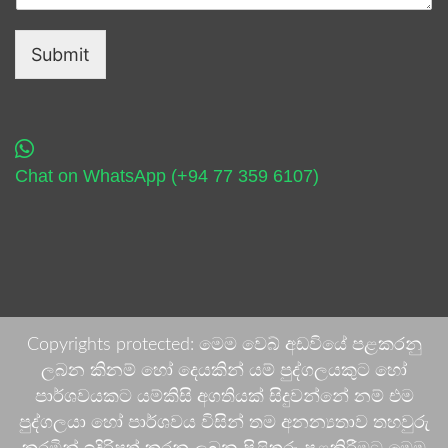
Submit
Chat on WhatsApp (+94 77 359 6107)
Copyrights protected: මෙම වෙබ් අඩවියේ පළකරනු
ලබන කිනම් හෝ දෙයකින් යම් පුද්ගලයකුට හෝ
පාර්ශවයකට යම්කිසි අගතියක් සිදුවන්නේ නම් එම
පුද්ගලයා හෝ පාර්ශවය විසින් තම අනන්‍යතාව තහවුරු