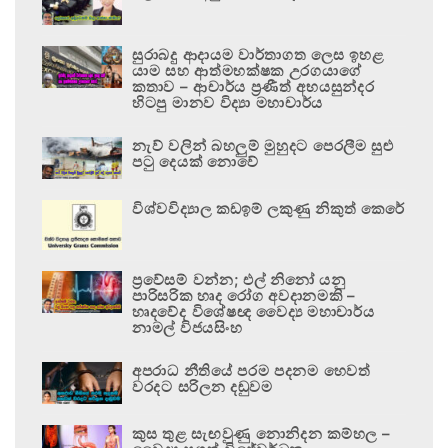
සුරාබදු ආදායම වාර්තාගත ලෙස ඉහළ
යාම සහ ආත්මභක්ෂක උරගයාගේ
කතාව – ආචාර්ය ප්‍රණීත් අභයසුන්දර
හිටපු මානව විද්‍යා මහාචාර්ය
නැව් වලින් බහලුම් මුහුදට පෙරලීම සුළු
පටු දෙයක් නොවේ
විශ්වවිද්‍යාල කඩඉම් ලකුණු නිකුත් කෙරේ
ප්‍රවේසම් වන්න; එල් නිනෝ යනු
පාරිසරික හෘද රෝග අවදානමකි –
හෘදවේද විශේෂඥ වෛද්‍ය මහාචාර්ය
නාමල් විජයසිංහ
අපරාධ නීතියේ පරම පදනම හෙවත්
වරදට සරිලන දඬුවම
කුස තුළ සැඟවුණු නොනිදන කම්හල –