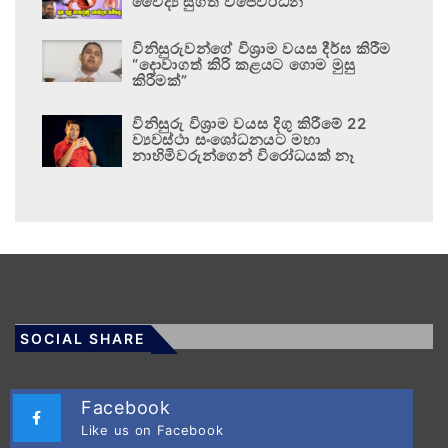
වෛද්‍ය සුගත් විජේවර්ධන
විනිසුරුවන්ගේ විශ්‍රාම වයස දීර්ඝ කිරීම
“දොවාගත් කිරි කළයට ගොම මුසු
කිරීමක්”
විනිසුරු විශ්‍රාම වයස දිගු කිරීමේ 22
ව්‍යවස්ථා සංශෝධනයට මහා
නාහිමිවරුන්ගෙන් විරෝධයක් නෑ
SOCIAL SHARE
Facebook
Like us on Facebook