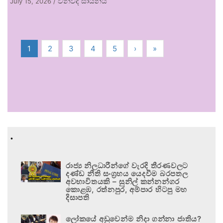
විනිවිද සායනය
July 15, 2026
/
1
2
3
4
5
›
»
.
රාජ්‍ය නිලධාරීන්ගේ වැරදි තීරණවලට
දණ්ඩ නීති සංග්‍රහය යෙදවීම බරපතල
අවභාවිතයකි – සුනිල් කන්නන්ගර
කොළඹ, රත්නපුර, අම්පාර හිටපු මහ
දිසාපති
ලෝකයේ අඩුවෙන්ම නිදා ගන්නා ජාතිය?