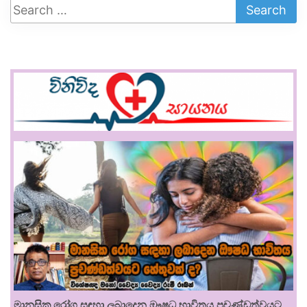
මානසික රෝග සඳහා ලබාදෙන ඖෂධ භාවිතය ප්‍රචණ්ඩත්වයට