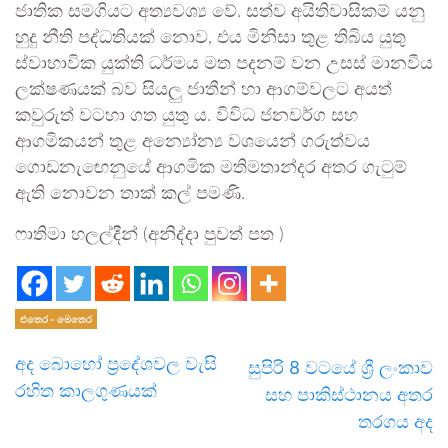
ජාතික සමගියට අත්‍යවශ්‍ය වේ. සත්ව අයිතිවාසිකම් යනු
හුදු නීති පද්ධතියක් නොව, එය මිනිසා තුළ තිබිය යුතු
ස්වාභාවික යුක්ති ධර්මය මත පදනම් වන උසස් මානවීය
ලක්ෂණයක් බව සියලු ජාතීන් හා ආගම්වලට අයත්
කවුරුත් වටහා ගත යුතු ය. විවිධ ජනවර්ග සහ
ආගමිකයන් තුළ අන්‍යෝන්‍ය වශයෙන් ගරුත්වය
ගොඩනැඟෙනුයේ ආගමික මතිමතාන්දර අතර ගැටුම්
ඇති නොවන තාක් කල් පමණි.
ෆාතිමා හලල්දීන් (අනිද්දා පුවත් පත )
එතෙර - මෙතෙර
අද බොහෝ ප්‍රදේශවල වැසි
සුපිරි 8 වටයේ ශ්‍රී ලංකාව
රහිත කාලගුණයක්
සහ පාකිස්ථානය අතර
තරගය අද