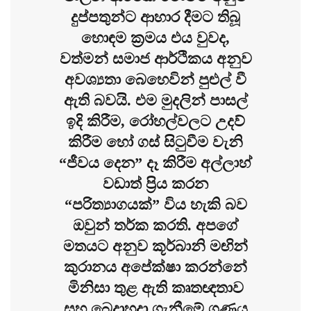
දුප්පතුන්ට ආහාර දීමට තිබූ
හොඳම ක්‍රමය එය වුවද,
වත්මන් සමාජ ආර්ථිකය අනුව
අවශ්‍යතා බෙහෙවින් පුළුල් වී
ඇති බවයි. එම මුදලින් පාසල්
ඉදි කිරීම, රෝහල්වලට උදව්
කිරීම හෝ ගස් සිටුවීම වැනි
“ජීවය දෙන” දෑ කිරීම අල්ලාහ්
වඩාත් ප්‍රිය කරන
“පරිත්‍යාගයක්” විය හැකි බව
ඔවුන් තර්ක කරති. අපගේ
මතයට අනුව කූර්බානි මඟින්
කුරානය අපේක්ෂා කරන්නේ
මිනිසා තුළ ඇති කෘතඥතාව
සහ බෙදාහදා ගැනීමේ ගුණය