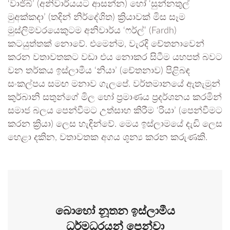
‘වාජිබ්’ (අනිවාර්යයට ආසන්න) හෝ ‘සුන්නතුල්
මුඅක්කදා’ (තදින් නිර්දේශිත) ක්‍රියාවක් මිස සෑම
මුස්ලිම්වරයෙකුටම අනිවාර්ය ‘ෆර්ල්’ (Fardh)
කටයුත්තක් නොවේ. එමෙන්ම, වැරදි චේතනාවෙන්
කරන වතාවතකට වඩා එය නොකර සිටීම යහපත් බවට
වන තර්කය ඉස්ලාමීය ‘නියා’ (චේතනාව) පිළිබඳ
සංකල්පය සමඟ මනාව ගැලපේ. වර්තමානයේ ඇතැමුන්
කුර්බානි සතුන්ගේ මිල හෝ ප්‍රමාණය ප්‍රදර්ශනය කරමින්
සමාජ බලය පෙන්වීමට උත්සාහ කිරීම ‘රියා’ (පෙන්වීමට
කරන ක්‍රියා) ලෙස හැඳින්වේ. මෙය ඉස්ලාමයේ දැඩි ලෙස
හෙළා දකින, වතාවතක අගය ශූන්‍ය කරන කරුණකි.
බොහෝ නූතන ඉස්ලාමීය
ධර්මධරයන් පෙන්වා