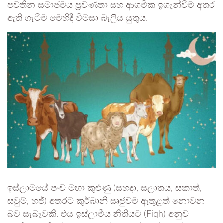
පවතින සමාජමය ප්‍රවණතා සහ ආගමික ඉගැන්වීම් අතර
ඇති ගැටීම මෙහිදී විමසා බැලිය යුතුය.
ඉස්ලාමයේ පංච මහා කුළුණු (සහදා, සලාතය, සකාත්,
සවුම්, හජ්) අතරට කුර්බානි සෘජුවම ඇතුළත් නොවන
බව සැබෑවකි. එය ඉස්ලාමීය නීතියට (Fiqh) අනුව