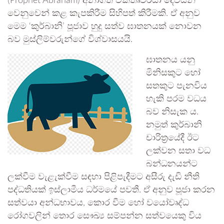
(Prophet Abraham) අනාගත වක්තෘවරයා දෙවියන්
වෙනුවෙන් කළ කැපකිරීම සිහිපත් කිරීමකි. ඒ අනුව
මෙම ‘කුර්බානි’ පූජාව හුදු සත්ව ඝාතනයක් නොවන
බව මුස්ලිම්වරුන්ගේ විශ්වාසයයි.
ඝාතනය යනු
මිනිසකුට හෝ
සතකුට පැනවිය
හැකි පරම වධය
බව නිසැක ය.
නමුත් කුර්බානි
චාරිත්‍රයේදී ඊට
ලක්වන සතා වධ
බන්ධනයන්ට
ලක්වීම වැළැක්වීම සඳහා පිළිපැදීමට අසීරු දැඩි නීති
පද්ධතියක් ඉස්ලාමීය ධර්මයේ පවතී. ඒ අනුව පූජා කරන
සත්වයා අන්ධභාවය, කොර වීම හෝ වයෝවෘද්ධ
රෝගවලින් තොර සෞඛ්‍ය සම්පන්න සත්වයෙකු විය