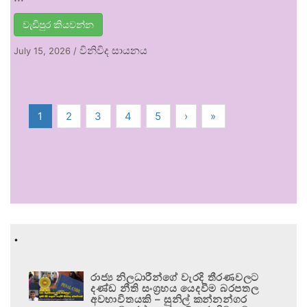
වැඩිපුර කියවන්න
විනිවිද සායනය
July 15, 2026
/
1
2
3
4
5
›
»
.
රාජ්‍ය නිලධාරීන්ගේ වැරදි තීරණවලට
දණ්ඩ නීති සංග්‍රහය යෙදවීම බරපතල
අවභාවිතයකි – සුනිල් කන්නන්ගර