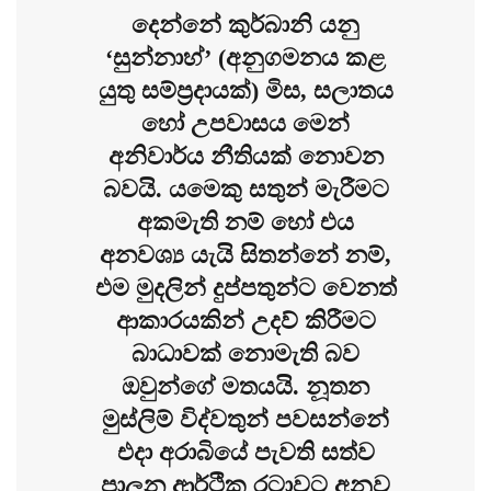
දෙන්නේ කුර්බානි යනු
‘සුන්නාහ්’ (අනුගමනය කළ
යුතු සම්ප්‍රදායක්) මිස, සලාතය
හෝ උපවාසය මෙන්
අනිවාර්ය නීතියක් නොවන
බවයි. යමෙකු සතුන් මැරීමට
අකමැති නම් හෝ එය
අනවශ්‍ය යැයි සිතන්නේ නම්,
එම මුදලින් දුප්පතුන්ට වෙනත්
ආකාරයකින් උදව් කිරීමට
බාධාවක් නොමැති බව
ඔවුන්ගේ මතයයි. නූතන
මුස්ලිම් විද්වතුන් පවසන්නේ
එදා අරාබියේ පැවති සත්ව
පාලන ආර්ථික රටාවට අනුව