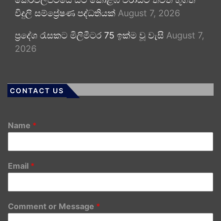
විදුලි සම්ප්‍රේෂණ පද්ධතියක්
August 7, 2026
ප්‍රදේශ රැසකට මිලිමීටර 75 ඉක්ම වූ වැසි
August 7,
2026
CONTACT US
Name
*
Email
*
Comment or Message
*