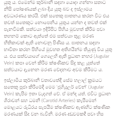
යුතු ය. එමෙන්ම කුර්බානි සඳහා යොදා ගන්නා සතාට
නිසි පෝෂණයක් ලබා දිය යුතු බව ද ඉස්ලාමය
අවධාරණය කරයි. එක් සතෙකු ඝාතනය කරන විට එය
තවත් සතෙකුට නොපෙනිය යුතුය යන්න ද තවත් එක්
පැනවීමකි. සත්වයා ඉදිරිපිට පිහිය මුවහත් කිරීම පවා
තහනම් කොට ඇත්තේ එම සත්වයා තුළ මරණ
භීතිකාවක් ඇති නොවනු පිණිස ය. ඝාතනය සඳහා
භාවිතා කරන පිහියේ මුවහත අතිශයින්ම තියුණු විය යුතු
ය. එය සත්වයාගේ ගෙලෙහි ඇති ප්‍රධාන නහර (Jugular
Vein) කපා වෙන් කිරීම ක්ෂණිකව සිදු කළ යුත්තේ
සත්වයාට දැනෙන මරණ වේදනාව අවම කිරීමට ය.
ඉස්ලාමීය කුර්බානි වතාවතේදී සේම හලාල් ක්‍රමයට
සතෙකු පූජා කිරීමේදී මෙම ‘ජුගියුලර් වේන්’ (Jugular
Vein) කැපීම ඉතා වැදගත් වේ. ඒ මන්ද යත්, එවිට ප්‍රධාන
ශිරාවන් සහ ධමනි (Carotid Arteries) කැපීමෙන්
මොළයට රුධිරය සැපයීම ක්ෂණිකව ඇණහිට ක්ෂණික
මරණයක් සිදු වන බැවිනි. මරණ දඬුවමකදී පවා හිස