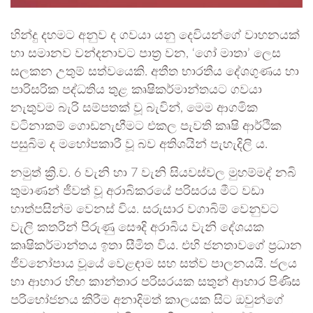
හින්දු දහමට අනුව ද ගවයා යනු දෙවියන්ගේ වාහනයක්
හා සමානව වන්දනාවට පාත්‍ර වන, ‘ගෝ මාතා’ ලෙස
සලකන උතුම් සත්වයෙකි. අතීත භාරතීය දේශගුණය හා
පාරිසරික පද්ධතිය තුළ කෘෂිකර්මාන්තයට ගවයා
නැතුවම බැරි සම්පතක් වූ බැවින්, මෙම ආගමික
වටිනාකම් ගොඩනැඟීමට එකල පැවති කෘෂි ආර්ථික
පසුබිම ද මහෝපකාරී වූ බව අතිශයින් පැහැදිලි ය.
නමුත් ක්‍රි.ව. 6 වැනි හා 7 වැනි සියවස්වල මුහම්මද් නබි
තුමාණන් ජීවත් වූ අරාබිකරයේ පරිසරය මීට වඩා
හාත්පසින්ම වෙනස් විය. සරුසාර වගාබිම් වෙනුවට
වැලි කතරින් පිරුණු සෞදි අරාබිය වැනි දේශයක
කෘෂිකර්මාන්තය ඉතා සීමිත විය. එහි ජනතාවගේ ප්‍රධාන
ජීවනෝපාය වූයේ වෙළඳාම සහ සත්ව පාලනයයි. ජලය
හා ආහාර හිඟ කාන්තාර පරිසරයක සතුන් ආහාර පිණිස
පරිභෝජනය කිරීම අනාදිමත් කාලයක සිට ඔවුන්ගේ