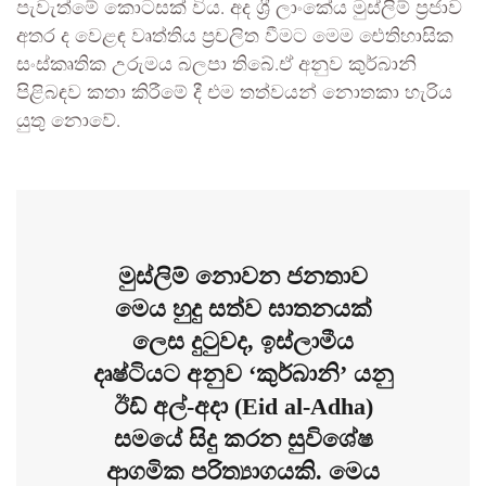
පැවැත්මේ කොටසක් විය. අද ශ්‍රී ලාංකේය මුස්ලිම් ප්‍රජාව
අතර ද වෙළඳ වෘත්තිය ප්‍රචලිත වීමට මෙම ඓතිහාසික
සංස්කෘතික උරුමය බලපා තිබේ.ඒ අනුව කුර්බානි
පිළිබඳව කතා කිරීමේ දී එම තත්වයන් නොතකා හැරිය
යුතු නොවේ.
මුස්ලිම් නොවන ජනතාව
මෙය හුදු සත්ව ඝාතනයක්
ලෙස දුටුවද, ඉස්ලාමීය
දෘෂ්ටියට අනුව ‘කුර්බානි’ යනු
ඊඩ් අල්-අදා (Eid al-Adha)
සමයේ සිදු කරන සුවිශේෂ
ආගමික පරිත්‍යාගයකි. මෙය