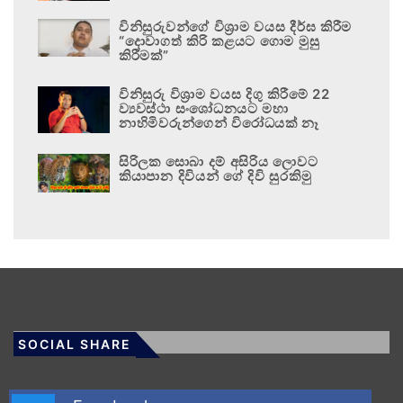
විනිසුරුවන්ගේ විශ්‍රාම වයස දීර්ඝ කිරීම
“දොවාගත් කිරි කළයට ගොම මුසු
කිරීමක්”
විනිසුරු විශ්‍රාම වයස දිගු කිරීමේ 22
ව්‍යවස්ථා සංශෝධනයට මහා
නාහිමිවරුන්ගෙන් විරෝධයක් නෑ
සිරිලක සොබා දම් අසිරිය ලොවට
කියාපාන දිවියන් ගේ දිවි සුරකිමු
SOCIAL SHARE