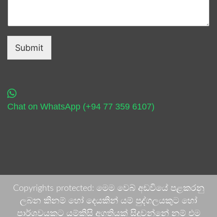
Submit
Chat on WhatsApp (+94 77 359 6107)
Copyrights protected: මෙම වෙබ් අඩවියේ පළකරනු
ලබන කිනම් හෝ දෙයකින් යම් පුද්ගලයකුට හෝ
පාර්ශවයකට යම්කිසි අගතියක් සිදුවන්නේ නම් එම