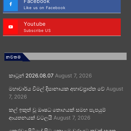
Facebook
Like us on Facebook
Youtube
Subscribe US
නවතම
කාටූන් 2026.08.07
August 7, 2026
මහාචාර්ය විමල් දිසානායක අභාවප්‍රාප්ත වේ
August
7, 2026
කල් ඉකුත් වූ ඖෂධ තොගයක් සමඟ සැපයුම්
ආයතනයක් වටලයි
August 7, 2026
කෙරවලපිටියේ සිට කොළඹ වරායට තවත් භූගත