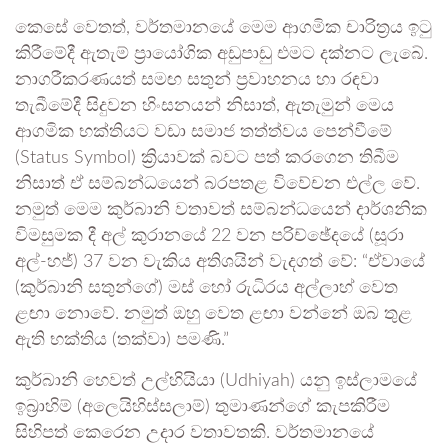
කෙසේ වෙතත්, වර්තමානයේ මෙම ආගමික චාරිත්‍රය ඉටු
කිරීමේදී ඇතැම් ප්‍රායෝගික අඩුපාඩු එමට දක්නට ලැබේ.
නාගරීකරණයත් සමඟ සතුන් ප්‍රවාහනය හා රඳවා
තැබීමේදී සිදුවන හිංසනයන් නිසාත්, ඇතැමුන් මෙය
ආගමික භක්තියට වඩා සමාජ තත්ත්වය පෙන්වීමේ
(Status Symbol) ක්‍රියාවක් බවට පත් කරගෙන තිබීම
නිසාත් ඒ සම්බන්ධයෙන් බරපතළ විවේචන එල්ල වේ.
නමුත් මෙම කුර්බානි වතාවත් සම්බන්ධයෙන් දාර්ශනික
විමසුමක දී අල් කුරානයේ 22 වන පරිච්ඡේදයේ (සූරා
අල්-හජ්) 37 වන වැකිය අතිශයින් වැදගත් වේ: “ඒවායේ
(කුර්බානි සතුන්ගේ) මස් හෝ රුධිරය අල්ලාහ් වෙත
ළඟා නොවේ. නමුත් ඔහු වෙත ළඟා වන්නේ ඔබ තුළ
ඇති භක්තිය (තක්වා) පමණි.”
කුර්බානි හෙවත් උල්හියියා (Udhiyah) යනු ඉස්ලාමයේ
ඉබ්‍රාහිම් (අලෙයිහිස්සලාම්) තුමාණන්ගේ කැපකිරීම
සිහිපත් කෙරෙන උදාර වතාවතකි. වර්තමානයේ