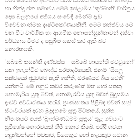
විශේෂයෙන්ම අහිංසාව පරම ධර්මය කොටගත් බෞද්ධ
හා හින්දු ජන සමාජය මෙම ඉස්ලාමීය ‘කුර්බානි’ චාරිත්‍රය
දෙස බලනුයේ අතිශය සංවේදී මෙන්ම දැඩි
විවේචනාත්මක දෘෂ්ටිකෝණයකිනි. මෙම තත්ත්වය මේ
වන විට වාර්ගික හා ආගමික නොසන්සුන්තාවන් දක්වා
වර්ධනය වීමට ද පසුබිම සකස් කර ඇති බව
නොරහසකි.
“සබ්බේ තසන්ති දණ්ඩස්ස – සබ්බේ භායන්ති මච්චුනෝ”
යන ඉගැන්වීම බෞද්ධ පරමාදර්ශයකි. එනම් “සියලු
සත්වයෝ දඬුවමට තැති ගනිති, මරණයට බිය වෙති”
යන්නයි. මේ අනුව කවර කරුණක් මත හෝ සතකු
නොමැරිය යුතු බවත්, නොමැරවිය යුතු බවත් බුදුසමය
දැඩිව අවධාරණය කරයි. ප්‍රාණඝාතය පිළිබඳ එවන් සෘජු
ස්ථාවරයක් දරන බුදුදහමේ සූත්‍ර පිටකයේ, සුත්ත
නිපාතයට අයත් ‘බ්‍රාහ්මණධම්ම සූත්‍රය’ තුළ ගවයාට
සුවිශේෂ ගෞරවයක් හිමි කොට තිබේ. එහිදී ගවයා
හඳුන්වන්නේ මවකට, පියෙකුට හෝ නෑයකුට සමාන