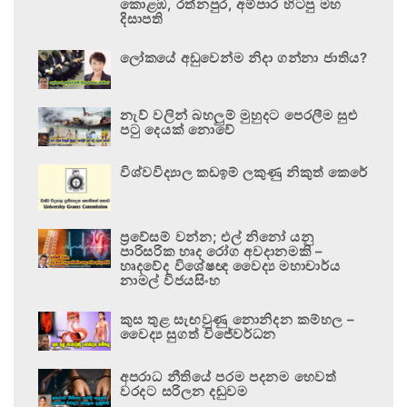
කොළඹ, රත්නපුර, අම්පාර හිටපු මහ
දිසාපති
ලෝකයේ අඩුවෙන්ම නිදා ගන්නා ජාතිය?
නැව් වලින් බහලුම් මුහුදට පෙරලීම සුළු
පටු දෙයක් නොවේ
විශ්වවිද්‍යාල කඩඉම් ලකුණු නිකුත් කෙරේ
ප්‍රවේසම් වන්න; එල් නිනෝ යනු
පාරිසරික හෘද රෝග අවදානමකි –
හෘදවේද විශේෂඥ වෛද්‍ය මහාචාර්ය
නාමල් විජයසිංහ
කුස තුළ සැඟවුණු නොනිදන කම්හල –
වෛද්‍ය සුගත් විජේවර්ධන
අපරාධ නීතියේ පරම පදනම හෙවත්
වරදට සරිලන දඬුවම