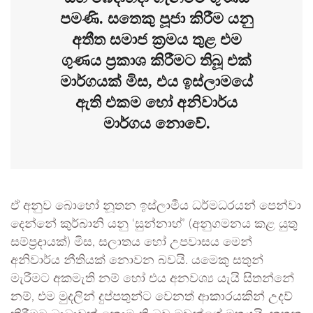
පමණි. සතෙකු පූජා කිරීම යනු
අතීත සමාජ ක්‍රමය තුළ එම
ගුණය ප්‍රකාශ කිරීමට තිබූ එක්
මාර්ගයක් මිස, එය ඉස්ලාමයේ
ඇති එකම හෝ අනිවාර්ය
මාර්ගය නොවේ.
ඒ අනුව බොහෝ නූතන ඉස්ලාමීය ධර්මධරයන් පෙන්වා
දෙන්නේ කුර්බානි යනු ‘සුන්නාහ්’ (අනුගමනය කළ යුතු
සම්ප්‍රදායක්) මිස, සලාතය හෝ උපවාසය මෙන්
අනිවාර්ය නීතියක් නොවන බවයි. යමෙකු සතුන්
මැරීමට අකමැති නම් හෝ එය අනවශ්‍ය යැයි සිතන්නේ
නම්, එම මුදලින් දුප්පතුන්ට වෙනත් ආකාරයකින් උදව්