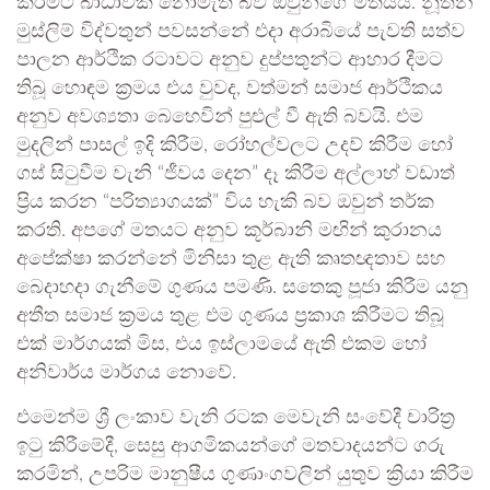
කිරීමට බාධාවක් නොමැති බව ඔවුන්ගේ මතයයි. නූතන
මුස්ලිම් විද්වතුන් පවසන්නේ එදා අරාබියේ පැවති සත්ව
පාලන ආර්ථික රටාවට අනුව දුප්පතුන්ට ආහාර දීමට
තිබූ හොඳම ක්‍රමය එය වුවද, වත්මන් සමාජ ආර්ථිකය
අනුව අවශ්‍යතා බෙහෙවින් පුළුල් වී ඇති බවයි. එම
මුදලින් පාසල් ඉදි කිරීම, රෝහල්වලට උදව් කිරීම හෝ
ගස් සිටුවීම වැනි “ජීවය දෙන” දෑ කිරීම අල්ලාහ් වඩාත්
ප්‍රිය කරන “පරිත්‍යාගයක්” විය හැකි බව ඔවුන් තර්ක
කරති. අපගේ මතයට අනුව කූර්බානි මඟින් කුරානය
අපේක්ෂා කරන්නේ මිනිසා තුළ ඇති කෘතඥතාව සහ
බෙදාහදා ගැනීමේ ගුණය පමණි. සතෙකු පූජා කිරීම යනු
අතීත සමාජ ක්‍රමය තුළ එම ගුණය ප්‍රකාශ කිරීමට තිබූ
එක් මාර්ගයක් මිස, එය ඉස්ලාමයේ ඇති එකම හෝ
අනිවාර්ය මාර්ගය නොවේ.
එමෙන්ම ශ්‍රී ලංකාව වැනි රටක මෙවැනි සංවේදී චාරිත්‍ර
ඉටු කිරීමේදී, සෙසු ආගමිකයන්ගේ මතවාදයන්ට ගරු
කරමින්, උපරිම මානුෂීය ගුණාංගවලින් යුතුව ක්‍රියා කිරීම