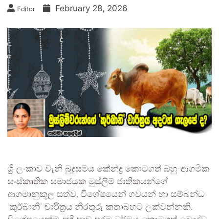
February 28, 2026
Editor
ශ්‍රී ලංකාව වැනි බුදුසමය කේන්ද්‍ර කොටගත් බහු-ආගමික
සංස්කෘතික සමාජයක මුස්ලිම් ජාතිකයන්ගේ
ආගමානුකූල සත්ව, විශේෂයෙන් ගවයන් හා සම්බන්ධ
‘කුර්බානි’ චාරිත්‍රය නිරතුරු කතාබහට ලක්වන්නකි.