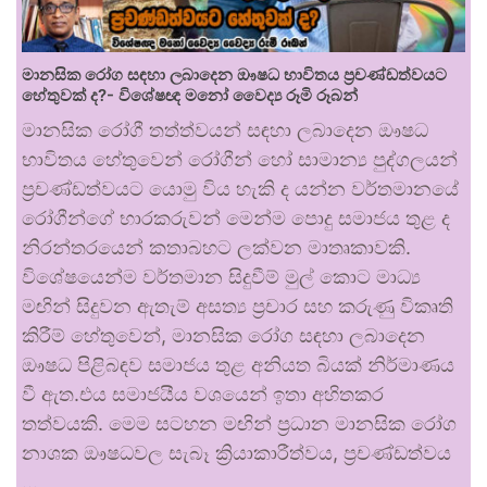
මානසික රෝග සඳහා ලබාදෙන ඖෂධ භාවිතය ප්‍රචණ්ඩත්වයට
හේතුවක් ද?- විශේෂඥ මනෝ වෛද්‍ය රූමි රූබන්
මානසික රෝගී තත්ත්වයන් සඳහා ලබාදෙන ඖෂධ
භාවිතය හේතුවෙන් රෝගීන් හෝ සාමාන්‍ය පුද්ගලයන්
ප්‍රචණ්ඩත්වයට යොමු විය හැකි ද යන්න වර්තමානයේ
රෝගීන්ගේ භාරකරුවන් මෙන්ම පොදු සමාජය තුළ ද
නිරන්තරයෙන් කතාබහට ලක්වන මාතෘකාවකි.
විශේෂයෙන්ම වර්තමාන සිදුවීම් මුල් කොට මාධ්‍ය
මඟින් සිදුවන ඇතැම් අසත්‍ය ප්‍රචාර සහ කරුණු විකෘති
කිරීම් හේතුවෙන්, මානසික රෝග සඳහා ලබාදෙන
ඖෂධ පිළිබඳව සමාජය තුළ අනියත බියක් නිර්මාණය
වී ඇත.එය සමාජයීය වශයෙන් ඉතා අහිතකර
තත්වයකි. මෙම සටහන මඟින් ප්‍රධාන මානසික රෝග
නාශක ඖෂධවල සැබෑ ක්‍රියාකාරීත්වය, ප්‍රචණ්ඩත්වය
…