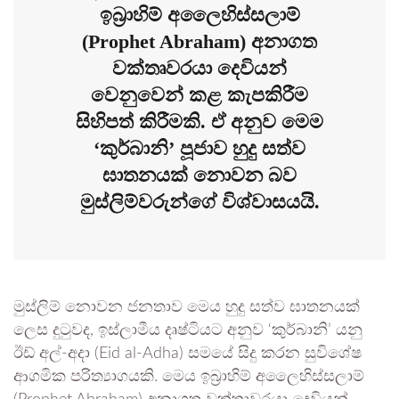
ඉබ්‍රාහිම් අලෛහිස්සලාම්
(Prophet Abraham) අනාගත
වක්තෘවරයා දෙවියන්
වෙනුවෙන් කළ කැපකිරීම
සිහිපත් කිරීමකි. ඒ අනුව මෙම
‘කුර්බානි’ පූජාව හුදු සත්ව
ඝාතනයක් නොවන බව
මුස්ලිම්වරුන්ගේ විශ්වාසයයි.
මුස්ලිම් නොවන ජනතාව මෙය හුදු සත්ව ඝාතනයක්
ලෙස දුටුවද, ඉස්ලාමීය දෘෂ්ටියට අනුව ‘කුර්බානි’ යනු
ඊඩ් අල්-අදා (Eid al-Adha) සමයේ සිදු කරන සුවිශේෂ
ආගමික පරිත්‍යාගයකි. මෙය ඉබ්‍රාහිම් අලෛහිස්සලාම්