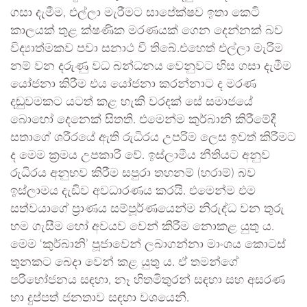
ගසා දැමීම, එල්ලා මැරීමට සාපේක්ෂව ඉතා කෙටි
කාලයක් තුළ ක්ෂණික මරණයක් ගෙන දෙන්නක් බව
විද්‍යාත්මකව පවා සනාථ වී තිබේ.එහෙත් එල්ලා මැරීම
නම් වන දරුණු වධ බන්ධනය වෙනුවට හිස ගසා දැමීම
යෝජනා කිරීම එය යෝජනා කරන්නාට ද මරණ
දඬුවමකට යටත් කළ හැකි වරදක් සේ සමාජයේ
බොහෝ දෙනෙක් සිතති. එමෙන්ම කුර්බානි කිරීමේදී
සතාගේ ශරීරයේ ඇති රුධිරය උපරිම ලෙස ඉවත් කිරීමට
ද මෙම ක්‍රමය උපකාරී වේ. ඉස්ලාමීය නීතියට අනුව
රුධිරය අනුභව කිරීම සපුරා තහනම් (හරාම්) බව
ඉස්ලාමය දැඩිව අවධාරණය කරයි. එමෙන්ම එම
සත්වයාගේ ප්‍රාණය සම්පූර්ණයෙන්ම නිරුද්ධ වන තුරු
හම ගැසීම හෝ අවයව වෙන් කිරීම නොකළ යුතු ය.
මෙම ‘කුර්බානි’ පූජාවෙන් ලබාගන්නා මාංශය කොටස්
තුනකට බෙදා වෙන් කළ යුතු ය. ඒ තමන්ගේ
පරිභෝජනය සඳහා, නෑ හිතමිතුරන් සඳහා සහ අසරණ
හා දුප්පත් ජනතාව සඳහා වශයෙනි.