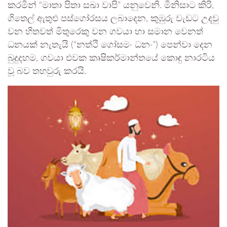
කරමින් “මාතා පිතා සඛා වාපි” යනුවෙනි. මිනිසාට කිරි,
ගිතෙල් ඇතුළු පස්ගෝරසය ලබාදෙන, කුඹුරු වැඩට උදවු
වන හිතවත් මිතුරෙකු වන ගවයා හා සමාන වෙනත්
ධනයක් නැතැයි (“නත්ථි ගෝසමං ධනං”) පෙන්වා දෙන
බුදුදහම, ගවයා එවක කෘෂිකර්මාන්තයේ කොඳු නාරටිය
වූ බව තහවුරු කරයි.