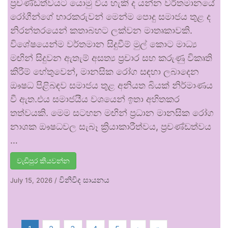
ප්‍රචණ්ඩත්වයට යොමු විය හැකි ද යන්න වර්තමානයේ
රෝගීන්ගේ භාරකරුවන් මෙන්ම පොදු සමාජය තුළ ද
නිරන්තරයෙන් කතාබහට ලක්වන මාතෘකාවකි.
විශේෂයෙන්ම වර්තමාන සිදුවීම් මුල් කොට මාධ්‍ය
මඟින් සිදුවන ඇතැම් අසත්‍ය ප්‍රචාර සහ කරුණු විකෘති
කිරීම් හේතුවෙන්, මානසික රෝග සඳහා ලබාදෙන
ඖෂධ පිළිබඳව සමාජය තුළ අනියත බියක් නිර්මාණය
වී ඇත.එය සමාජයීය වශයෙන් ඉතා අහිතකර
තත්වයකි. මෙම සටහන මඟින් ප්‍රධාන මානසික රෝග
නාශක ඖෂධවල සැබෑ ක්‍රියාකාරීත්වය, ප්‍රචණ්ඩත්වය
…
වැඩිපුර කියවන්න
විනිවිද සායනය
July 15, 2026
/