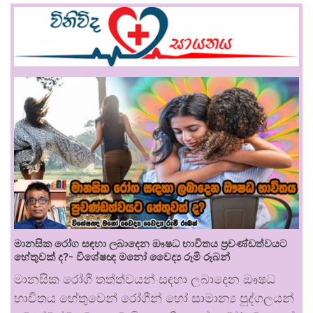
මානසික රෝග සඳහා ලබාදෙන ඖෂධ භාවිතය ප්‍රචණ්ඩත්වයට
හේතුවක් ද?- විශේෂඥ මනෝ වෛද්‍ය රූමි රූබන්
මානසික රෝගී තත්ත්වයන් සඳහා ලබාදෙන ඖෂධ
භාවිතය හේතුවෙන් රෝගීන් හෝ සාමාන්‍ය පුද්ගලයන්