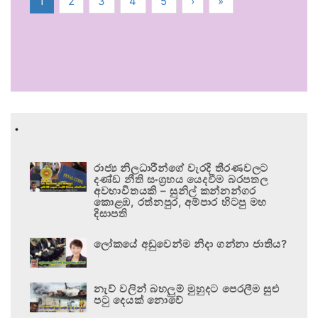
1
2
3
4
5
›
»
.
රාජ්‍ය නිලධාරීන්ගේ වැරදි තීරණවලට
දණ්ඩ නීති සංග්‍රහය යෙදවීම බරපතල
අවභාවිතයකි – සුනිල් කන්නන්ගර
කොළඹ, රත්නපුර, අම්පාර හිටපු මහ
දිසාපති
ලෝකයේ අඩුවෙන්ම නිදා ගන්නා ජාතිය?
නැව් වලින් බහලුම් මුහුදට පෙරලීම සුළු
පටු දෙයක් නොවේ