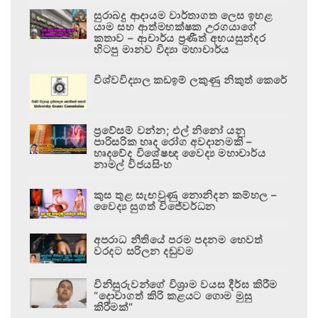
සුරාබදු ආදායම වාර්තාගත ලෙස ඉහළ
යාම සහ ආත්මභක්ෂක උරගයාගේ
කතාව – ආචාර්ය ප්‍රණීත් අභයසුන්දර
හිටපු මානව විද්‍යා මහාචාර්ය
විශ්වවිද්‍යාල කඩඉම් ලකුණු නිකුත් කෙරේ
ප්‍රවේසම් වන්න; එල් නිනෝ යනු
පාරිසරික හෘද රෝග අවදානමකි –
හෘදවේද විශේෂඥ වෛද්‍ය මහාචාර්ය
නාමල් විජයසිංහ
කුස තුළ සැඟවුණු නොනිදන කම්හල –
වෛද්‍ය සුගත් විජේවර්ධන
අපරාධ නීතියේ පරම පදනම හෙවත්
වරදට සරිලන දඬුවම
විනිසුරුවන්ගේ විශ්‍රාම වයස දීර්ඝ කිරීම
“දොවාගත් කිරි කළයට ගොම මුසු
කිරීමක්”