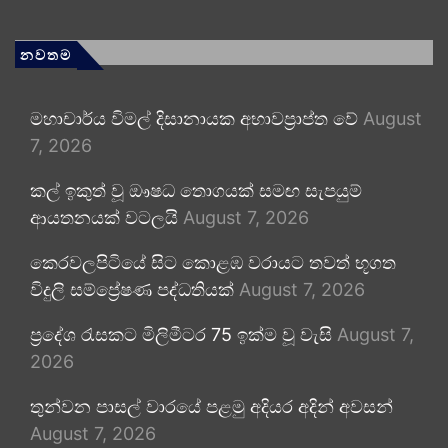
නවතම
මහාචාර්ය විමල් දිසානායක අභාවප්‍රාප්ත වේ
August
7, 2026
කල් ඉකුත් වූ ඖෂධ තොගයක් සමඟ සැපයුම්
ආයතනයක් වටලයි
August 7, 2026
කෙරවලපිටියේ සිට කොළඹ වරායට තවත් භූගත
විදුලි සම්ප්‍රේෂණ පද්ධතියක්
August 7, 2026
ප්‍රදේශ රැසකට මිලිමීටර 75 ඉක්ම වූ වැසි
August 7,
2026
තුන්වන පාසල් වාරයේ පළමු අදියර අදින් අවසන්
August 7, 2026