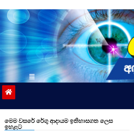
Skip
to
content
vinivida.lk
මෙම වසරේ රේගු ආදායම ඉතිහාසගත ලෙස
ඉහළට