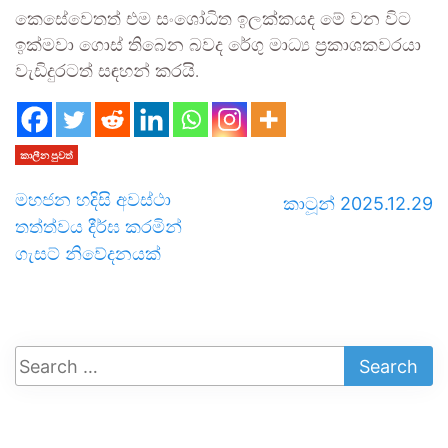
කෙසේවෙතත් එම සංශෝධිත ඉලක්කයද මේ වන විට
ඉක්මවා ගොස් තිබෙන බවද රේගු මාධ්‍ය ප්‍රකාශකවරයා
වැඩිදුරටත් සඳහන් කරයි.
කාලීන පුවත්
මහජන හදිසි අවස්ථා
කාටූන් 2025.12.29
තත්ත්වය දීර්ඝ කරමින්
ගැසට් නිවේදනයක්