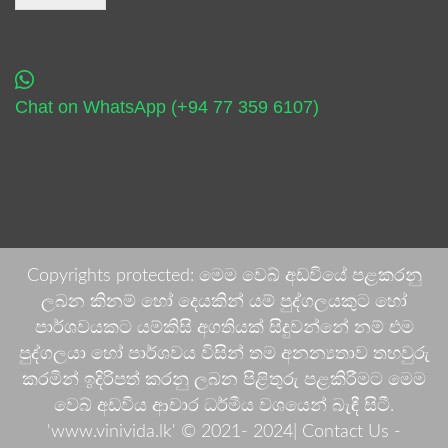
Chat on WhatsApp (+94 77 359 6107)
Copyrights protected: මෙම වෙබ් අඩවියේ පළකරනු
ලබන කිනම් හෝ දෙයකින් යම් පුද්ගලයකුට හෝ
පාර්ශවයකට යම්කිසි අගතියක් සිදුවන්නේ නම් එම
පුද්ගලයා හෝ පාර්ශවය විසින් තම අනන්‍යතාව තහවුරු
කරමින් ඉදිරිපත් කරනු ලබන පිළිතුරු පළකිරීමට මෙම
වෙබ් අඩවිය ආචාර ධර්මීය වශයෙන් බැඳී සිටී.
'www.vinivida.lk' © 2021- 2024| Contact Us -