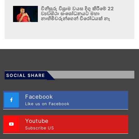
විනිසුරු විශ්‍රාම වයස දිගු කිරීමේ 22
ව්‍යවස්ථා සංශෝධනයට මහා
නාහිමිවරුන්ගෙන් විරෝධයක් නෑ
SOCIAL SHARE
Facebook
Like us on Facebook
Youtube
Subscribe US