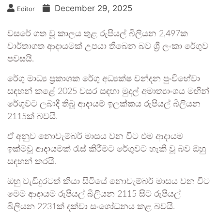
December 29, 2025
Editor
වසරේ ගත වූ කාලය තුළ රුපියල් බිලියන 2,497ක
වාර්තාගත ආදායමක් උපයා තිබෙන බව ශ්‍රී ලංකා රේගුව
පවසයි.
රේගු මාධ්‍ය ප්‍රකාශක රේගු අධ්‍යක්ෂ චන්දන පුංචිහේවා
සඳහන් කළේ 2025 වසර සඳහා මුදල් අමාත්‍යාංශය මඟින්
රේගුවට ලබාදී තිබූ ආදායම් ඉලක්කය රුපියල් බිලියන
2115ක් බවයි.
ඒ අනුව නොවැම්බර් මාසය වන විට එම ආදායම
ඉක්මවූ ආදායමක් රැස් කිරීමට රේගුවට හැකි වූ බව ඔහු
සඳහන් කරයි.
ඔහු වැඩිදුරටත් කියා සිටියේ නොවැම්බර් මාසය වන විට
මෙම ආදායම රුපියල් බිලියන 2115 සිට රුපියල්
බිලියන 2231ක් දක්වා සංශෝධනය කළ බවයි.