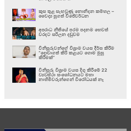
කුස තුළ සැඟවුණු නොනිදන කම්හල –
වෛද්‍ය සුගත් විජේවර්ධන
අපරාධ නීතියේ පරම පදනම හෙවත්
වරදට සරිලන දඬුවම
විනිසුරුවන්ගේ විශ්‍රාම වයස දීර්ඝ කිරීම
“දොවාගත් කිරි කළයට ගොම මුසු
කිරීමක්”
විනිසුරු විශ්‍රාම වයස දිගු කිරීමේ 22
ව්‍යවස්ථා සංශෝධනයට මහා
නාහිමිවරුන්ගෙන් විරෝධයක් නෑ