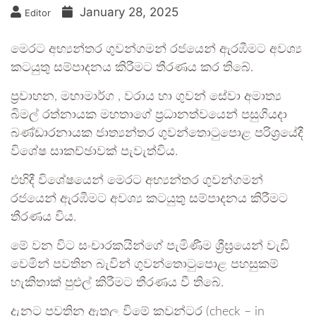
January 28, 2025
Editor
මෙරට අභ්‍යන්තර ගුවන්ගමන් රජයෙන් ඇරඹීමට අවශ්‍ය
කටයුතු සම්පාදනය කිරීමට තීරණය කර තිබේ.
ප්‍රවාහන, මහාමාර්ග , වරාය හා ගුවන්‍ සේවා අමාත්‍ය
බිමල් රත්නායක මහතාගේ ප්‍රධානත්වයෙන් පසුගියදා
බණ්ඩාරනායක ජාත්‍යන්තර ගුවන්තොටුපොළ පරිශ්‍රයේදී
විශේෂ සාකච්ඡාවක් පැවැත්විය.
එහිදී විශේෂයෙන් මෙරට අභ්‍යන්තර ගුවන්ගමන්
රජයෙන් ඇරඹීමට අවශ්‍ය කටයුතු සම්පාදනය කිරීමට
තීරණය විය.
මේ වන විට සංචාරකයින්ගේ පැමිණීම ශ්‍රීඝ්‍රයෙන් වැඩි
වෙමින් පවතින බැවින් ගුවන්තොටුපොළ පහසුකම්
හැකිතාක් පුළුල් කිරීමට තීරණය වී තිබේ.
දැනට පවතින ඇතුලු විමේ කවුන්ටර (check – in