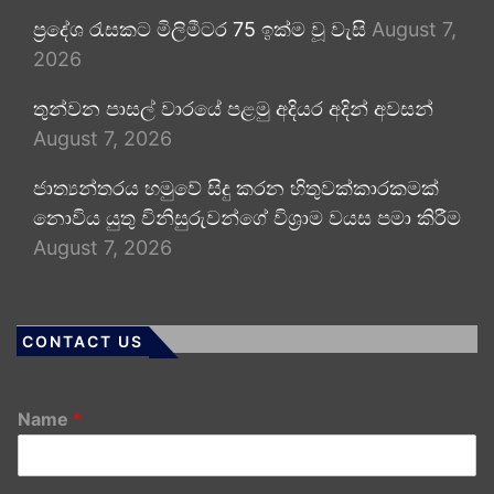
ප්‍රදේශ රැසකට මිලිමීටර 75 ඉක්ම වූ වැසි
August 7,
2026
තුන්වන පාසල් වාරයේ පළමු අදියර අදින් අවසන්
August 7, 2026
ජාත්‍යන්තරය හමුවේ සිදු කරන හිතුවක්කාරකමක්
නොවිය යුතු විනිසුරුවන්ගේ විශ්‍රාම වයස පමා කිරීම
August 7, 2026
CONTACT US
Name
*