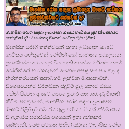
මානසික රෝග සඳහා ලබාදෙන ඖෂධ භාවිතය ප්‍රචණ්ඩත්වයට
හේතුවක් ද?- විශේෂඥ මනෝ වෛද්‍ය රූමි රූබන්
මානසික රෝගී තත්ත්වයන් සඳහා ලබාදෙන ඖෂධ
භාවිතය හේතුවෙන් රෝගීන් හෝ සාමාන්‍ය පුද්ගලයන්
ප්‍රචණ්ඩත්වයට යොමු විය හැකි ද යන්න වර්තමානයේ
රෝගීන්ගේ භාරකරුවන් මෙන්ම පොදු සමාජය තුළ ද
නිරන්තරයෙන් කතාබහට ලක්වන මාතෘකාවකි.
විශේෂයෙන්ම වර්තමාන සිදුවීම් මුල් කොට මාධ්‍ය
මඟින් සිදුවන ඇතැම් අසත්‍ය ප්‍රචාර සහ කරුණු විකෘති
කිරීම් හේතුවෙන්, මානසික රෝග සඳහා ලබාදෙන
ඖෂධ පිළිබඳව සමාජය තුළ අනියත බියක් නිර්මාණය
වී ඇත.එය සමාජයීය වශයෙන් ඉතා අහිතකර
තත්වයකි. මෙම සටහන මඟින් ප්‍රධාන මානසික රෝග