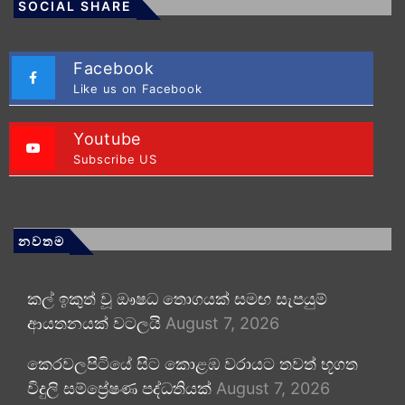
SOCIAL SHARE
Facebook
Like us on Facebook
Youtube
Subscribe US
නවතම
කල් ඉකුත් වූ ඖෂධ තොගයක් සමඟ සැපයුම්
ආයතනයක් වටලයි
August 7, 2026
කෙරවලපිටියේ සිට කොළඹ වරායට තවත් භූගත
විදුලි සම්ප්‍රේෂණ පද්ධතියක්
August 7, 2026