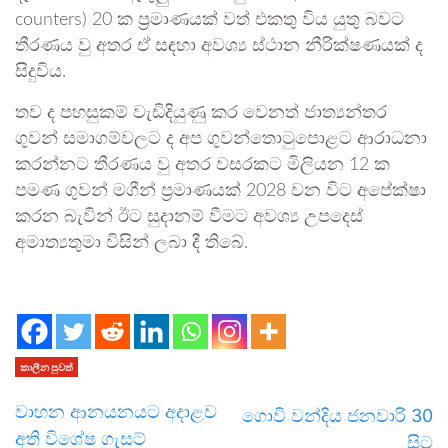
counters) 20 ක ප්‍රමාණයක් වත් එකතු විය යුතු බවට
තීරණය වු අතර ඒ සඳහා අවශ්‍ය ස්ථාන නීරික්ෂණයක් ද
සිදුවිය.
තව ද පහසුකම් වැඩිදියුණු කර වෙනත් ජාත්‍යන්තර
ගුවන් සමාගම්වලට ද අප ගුවන්තොටුපොළට ආරාධනා
කරන්නට තීරණය වු අතර වසරකට මිලියන 12 ක
පමණ ගුවන් මගීන් ප්‍රමාණයක් 2028 වන විට අපේක්ෂා
කරන බැවින් ඊට සුදානම් වීමට අවශ්‍ය උපදෙස්
අමාත්‍යතුමා විසින් ලබා දී තිබේ.
කාලීන පුවත්
වාහන ආනයනයට අදාළව
ගොවි වන්දිය ජනවාරි 30
අති විශේෂ ගැසට්
සිට