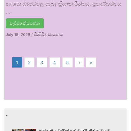
නාශක ඖෂධවල සැබෑ ක්‍රියාකාරීත්වය, ප්‍රචණ්ඩත්වය
…
වැඩිපුර කියවන්න
විනිවිද සායනය
July 15, 2026
/
1
2
3
4
5
›
»
.