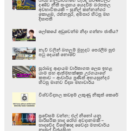
රාජ්‍ය නිලධාරීන්ගේ වැරදි තීරණවලට
දණ්ඩ නීති සංග්‍රහය යෙදවීම බරපතල
අවභාවිතයකි – සුනිල් කන්නන්ගර
කොළඹ, රත්නපුර, අම්පාර හිටපු මහ
දිසාපති
ලෝකයේ අඩුවෙන්ම නිදා ගන්නා ජාතිය?
නැව් වලින් බහලුම් මුහුදට පෙරලීම සුළු
පටු දෙයක් නොවේ
සුරාබදු ආදායම වාර්තාගත ලෙස ඉහළ
යාම සහ ආත්මභක්ෂක උරගයාගේ
කතාව – ආචාර්ය ප්‍රණීත් අභයසුන්දර
හිටපු මානව විද්‍යා මහාචාර්ය
විශ්වවිද්‍යාල කඩඉම් ලකුණු නිකුත් කෙරේ
ප්‍රවේසම් වන්න; එල් නිනෝ යනු
පාරිසරික හෘද රෝග අවදානමකි –
හෘදවේද විශේෂඥ වෛද්‍ය මහාචාර්ය
නාමල් විජයසිංහ