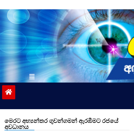
Skip
to
content
vinivida.lk
මෙරට අභ්‍යන්තර ගුවන්ගමන් ඇරඹීමට රජයේ
අවධානය