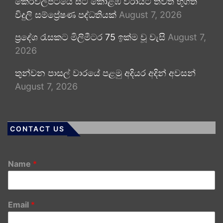
කෙරවලපිටියේ සිට කොළඹ වරායට තවත් භූගත
විදුලි සම්ප්‍රේෂණ පද්ධතියක්
August 7, 2026
ප්‍රදේශ රැසකට මිලිමීටර 75 ඉක්ම වූ වැසි
August 7,
2026
තුන්වන පාසල් වාරයේ පළමු අදියර අදින් අවසන්
August 7, 2026
CONTACT US
Name
*
Email
*