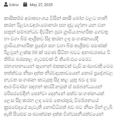
May 27, 2025
Editor
කෘෂිකර්ම අමාත්‍යාංශය විසින් කෘෂි බෝග වලට හානි
කරන රිළවා,වඳුරා,මොනරා සහ දඬු ලේනා යන වන
සතුන් සම්බන්ධව දිවයින පුරා ග්‍රාමීය,නාගරික ගෙවතු
හා වගා බිම් ආශ්‍රිතව සිදු කරන ලද සංගණනයේදී
ග්‍රාමීය,නාගරික ප්‍රදේශ සහ වගා බිම් ආශ්‍රිතව පමණක්
රිළවුන් ලක්ෂ 88 ක් පමණ සිටින බවට අනාවරණය වී
තිබීම බරපතල ගැටළුවක් වී තිබේ.එය මෙරට
ජනගහනයෙන් තුනෙන් එකකටත් වැඩි සංඛ්‍යාවකි.මෙම
තත්ත්වය නිසා දත්ත නිරවද්‍යතාවයෙන් තොර ප්‍රදේශවල
නැවත සංගණන කටයුතු සිදු කළ යුතු බව ද එම
ආරංචිමාර්ග සඳහන් කරයි.නමුත් ඒ සම්බන්ධයෙන්
පරිසරවේදීන් පෙන්වා දෙන්නේ සත්ව සංගණනයක්
ලෙස සිදු කරන ලද මෙම තොරතුරු විමර්ශනයේ
ක්‍රමවේදයේ පැවැති නොවිධිමත් බව බව නිසා මින් ලැබී
ඇති සියළුම සංඛ්‍යාත්මක දත්ත විශ්වසනීයත්වයෙන්