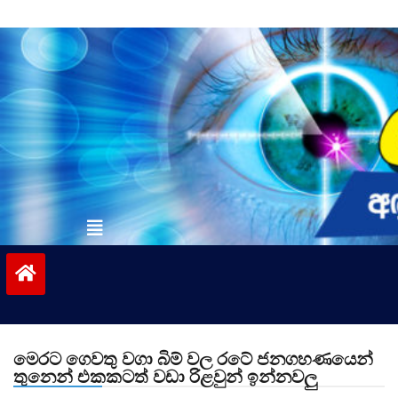
Skip
to
content
vinivida.lk
මෙරට ගෙවතු වගා බිම් වල රටේ ජනගහණයෙන්
තුනෙන් එකකටත් වඩා රිළවුන් ඉන්නවලු