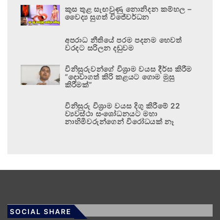
කුස තුළ සැඟවුණු නොනිදන කම්හල –
වෛද්‍ය සුගත් විජේවර්ධන
අපරාධ නීතියේ පරම පදනම හෙවත්
වරදට සරිලන දඬුවම
විනිසුරුවන්ගේ විශ්‍රාම වයස දීර්ඝ කිරීම
“දොවාගත් කිරි කළයට ගොම මුසු
කිරීමක්”
විනිසුරු විශ්‍රාම වයස දිගු කිරීමේ 22
ව්‍යවස්ථා සංශෝධනයට මහා
නාහිමිවරුන්ගෙන් විරෝධයක් නෑ
SOCIAL SHARE