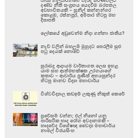
රාජ්‍ය නිලධාරීන්ගේ වැරදි තීරණවලට
දණ්ඩ නීති සංග්‍රහය යෙදවීම බරපතල
අවභාවිතයකි – සුනිල් කන්නන්ගර
කොළඹ, රත්නපුර, අම්පාර හිටපු මහ
දිසාපති
ලෝකයේ අඩුවෙන්ම නිදා ගන්නා ජාතිය?
නැව් වලින් බහලුම් මුහුදට පෙරලීම සුළු
පටු දෙයක් නොවේ
සුරාබදු ආදායම වාර්තාගත ලෙස ඉහළ
යාම සහ ආත්මභක්ෂක උරගයාගේ
කතාව – ආචාර්ය ප්‍රණීත් අභයසුන්දර
හිටපු මානව විද්‍යා මහාචාර්ය
විශ්වවිද්‍යාල කඩඉම් ලකුණු නිකුත් කෙරේ
ප්‍රවේසම් වන්න; එල් නිනෝ යනු
පාරිසරික හෘද රෝග අවදානමකි –
හෘදවේද විශේෂඥ වෛද්‍ය මහාචාර්ය
නාමල් විජයසිංහ