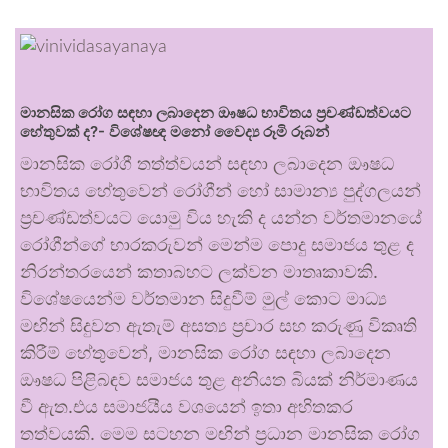
මානසික රෝග සඳහා ලබාදෙන ඖෂධ භාවිතය ප්‍රචණ්ඩත්වයට
හේතුවක් ද?- විශේෂඥ මනෝ වෛද්‍ය රූමි රූබන්
මානසික රෝගී තත්ත්වයන් සඳහා ලබාදෙන ඖෂධ
භාවිතය හේතුවෙන් රෝගීන් හෝ සාමාන්‍ය පුද්ගලයන්
ප්‍රචණ්ඩත්වයට යොමු විය හැකි ද යන්න වර්තමානයේ
රෝගීන්ගේ භාරකරුවන් මෙන්ම පොදු සමාජය තුළ ද
නිරන්තරයෙන් කතාබහට ලක්වන මාතෘකාවකි.
විශේෂයෙන්ම වර්තමාන සිදුවීම් මුල් කොට මාධ්‍ය
මඟින් සිදුවන ඇතැම් අසත්‍ය ප්‍රචාර සහ කරුණු විකෘති
කිරීම් හේතුවෙන්, මානසික රෝග සඳහා ලබාදෙන
ඖෂධ පිළිබඳව සමාජය තුළ අනියත බියක් නිර්මාණය
වී ඇත.එය සමාජයීය වශයෙන් ඉතා අහිතකර
තත්වයකි. මෙම සටහන මඟින් ප්‍රධාන මානසික රෝග