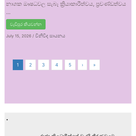
නාශක ඖෂධවල සැබෑ ක්‍රියාකාරීත්වය, ප්‍රචණ්ඩත්වය
…
වැඩිපුර කියවන්න
විනිවිද සායනය
July 15, 2026
/
1
2
3
4
5
›
»
.