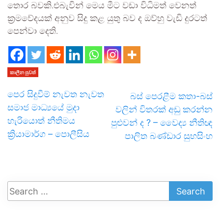
තොර බවකි.එබැවින් මෙය මීට වඩා විධිමත් වෙනත්
ක්‍රමවේදයක් අනුව සිදු කළ යුතු බව ද ඔව්හු වැඩි දුරටත්
පෙන්වා දෙති.
කාලීන පුවත්
පෙර සිදුවීම් නැවත නැවත
බස් පෙරළීම කතා-බස්
සමාජ මාධ්‍යයේ මුදා
වලින් විතරක් අඩු කරන්න
හැරියොත් නීතිමය
පුළුවන් ද ? – වෛද්‍ය නීතිඥ
ක්‍රියාමාර්ග – පොලීසිය
පාලිත බණ්ඩාර සුභසිංහ