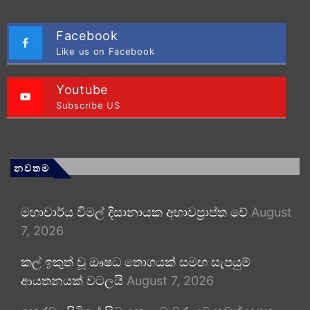
Facebook
Like us on Facebook
Youtube
Subscribe US
නවතම
මහාචාර්ය විමල් දිසානායක අභාවප්‍රාප්ත වේ
August
7, 2026
කල් ඉකුත් වූ ඖෂධ තොගයක් සමඟ සැපයුම්
ආයතනයක් වටලයි
August 7, 2026