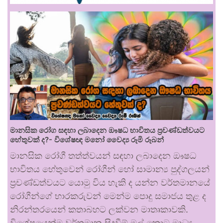
මානසික රෝග සඳහා ලබාදෙන ඖෂධ භාවිතය ප්‍රචණ්ඩත්වයට
හේතුවක් ද?- විශේෂඥ මනෝ වෛද්‍ය රූමි රූබන්
මානසික රෝගී තත්ත්වයන් සඳහා ලබාදෙන ඖෂධ
භාවිතය හේතුවෙන් රෝගීන් හෝ සාමාන්‍ය පුද්ගලයන්
ප්‍රචණ්ඩත්වයට යොමු විය හැකි ද යන්න වර්තමානයේ
රෝගීන්ගේ භාරකරුවන් මෙන්ම පොදු සමාජය තුළ ද
නිරන්තරයෙන් කතාබහට ලක්වන මාතෘකාවකි.
විශේෂයෙන්ම වර්තමාන සිදුවීම් මුල් කොට මාධ්‍ය