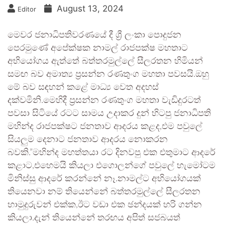
August 13, 2024
Editor
මෙවර ජනාධිපතිවරණයේ දී ශ්‍රී ලංකා පොදුජන
පෙරමුණේ අපේක්ෂක නාමල් රාජපක්ෂ මහතාට
අභියෝගය ඇත්තේ බත්තරමුල්ලේ සීලරතන හිමියන්
සමඟ බව අමාත්‍ය ප්‍රසන්න රණතුංග මහතා පවසයි.ඔහු
මේ බව සඳහන් කළේ මාධ්‍ය වෙත අදහස්
දක්වමිනි.මෙහිදී ප්‍රසන්න රණතුංග මහතා වැඩිදුරටත්
පවසා සිටියේ රටට සාමය උදාකර දුන් හිටපු ජනාධිපති
මහින්ද රාජපක්ෂට ජනතාව ආදරය කළද,එම පවුලේ
සියලුම දෙනාට ජනතාව ආදරය නොකරන
බවකි.”මහින්ද මහත්තයා රට දිනවපු එක එතුමාට ආදරේ
කළාට,එහෙමයි කියලා එගොලන්ගේ පවුලේ හැමෝටම
මිනිස්සු ආදරේ කරන්නේ නෑ.නාමල්ට අභියෝගයක්
තියෙනවා නම් තියෙන්නේ බත්තරමුල්ලේ සීලරතන
හාමුදුරුවන් එක්ක,ඊට වඩා එක ඡන්දයක් හරි ගන්න
කියලා.දැන් තියෙන්නේ තරඟය අපිත් සජබයත්