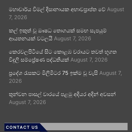
මහාචාර්ය විමල් දිසානායක අභාවප්‍රාප්ත වේ
August
7, 2026
කල් ඉකුත් වූ ඖෂධ තොගයක් සමඟ සැපයුම්
ආයතනයක් වටලයි
August 7, 2026
කෙරවලපිටියේ සිට කොළඹ වරායට තවත් භූගත
විදුලි සම්ප්‍රේෂණ පද්ධතියක්
August 7, 2026
ප්‍රදේශ රැසකට මිලිමීටර 75 ඉක්ම වූ වැසි
August 7,
2026
තුන්වන පාසල් වාරයේ පළමු අදියර අදින් අවසන්
August 7, 2026
CONTACT US