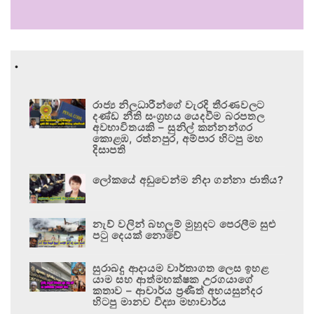
.
රාජ්‍ය නිලධාරීන්ගේ වැරදි තීරණවලට
දණ්ඩ නීති සංග්‍රහය යෙදවීම බරපතල
අවභාවිතයකි – සුනිල් කන්නන්ගර
කොළඹ, රත්නපුර, අම්පාර හිටපු මහ
දිසාපති
ලෝකයේ අඩුවෙන්ම නිදා ගන්නා ජාතිය?
නැව් වලින් බහලුම් මුහුදට පෙරලීම සුළු
පටු දෙයක් නොවේ
සුරාබදු ආදායම වාර්තාගත ලෙස ඉහළ
යාම සහ ආත්මභක්ෂක උරගයාගේ
කතාව – ආචාර්ය ප්‍රණීත් අභයසුන්දර
හිටපු මානව විද්‍යා මහාචාර්ය