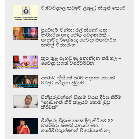
විශ්වවිද්‍යාල කඩඉම් ලකුණු නිකුත් කෙරේ
ප්‍රවේසම් වන්න; එල් නිනෝ යනු
පාරිසරික හෘද රෝග අවදානමකි –
හෘදවේද විශේෂඥ වෛද්‍ය මහාචාර්ය
නාමල් විජයසිංහ
කුස තුළ සැඟවුණු නොනිදන කම්හල –
වෛද්‍ය සුගත් විජේවර්ධන
අපරාධ නීතියේ පරම පදනම හෙවත්
වරදට සරිලන දඬුවම
විනිසුරුවන්ගේ විශ්‍රාම වයස දීර්ඝ කිරීම
“දොවාගත් කිරි කළයට ගොම මුසු
කිරීමක්”
විනිසුරු විශ්‍රාම වයස දිගු කිරීමේ 22
ව්‍යවස්ථා සංශෝධනයට මහා
නාහිමිවරුන්ගෙන් විරෝධයක් නෑ