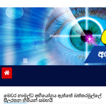
Skip
to
content
vinivida.lk
මෙවර නාමල්ට අභියෝගය ඇත්තේ බත්තරමුල්ලේ
සීලරතන හිමියන් සමඟයි