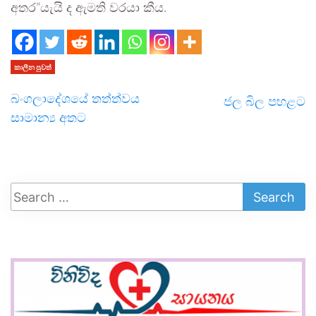
අතර”යැයි ද ඇමති වරයා කීය.
කාලීන පුවත්
බංගලාදේශයේ තත්ත්වය
ජල බිල පහළට
සාමාන්‍ය අතට