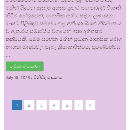
මඟින් සිදුවන ඇතැම් අසත්‍ය ප්‍රචාර සහ කරුණු විකෘති
කිරීම් හේතුවෙන්, මානසික රෝග සඳහා ලබාදෙන
ඖෂධ පිළිබඳව සමාජය තුළ අනියත බියක් නිර්මාණය
වී ඇත.එය සමාජයීය වශයෙන් ඉතා අහිතකර
තත්වයකි. මෙම සටහන මඟින් ප්‍රධාන මානසික රෝග
නාශක ඖෂධවල සැබෑ ක්‍රියාකාරීත්වය, ප්‍රචණ්ඩත්වය
…
වැඩිපුර කියවන්න
විනිවිද සායනය
July 15, 2026
/
1
2
3
4
5
›
»