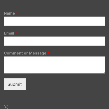
Name
*
Email
*
Comment or Message
*
Submit