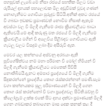
පහසුවක් ලැබේ.මේ නිසා රජයේ සහතික මිලට වඩා
රුපියල් දහයක් පහලොවක මිල අඩුවීමක් වුවද ගණන්
නොගැනීමට ගොවියා පුරුදුව සිටියි.අනික් අතට රජයේ
වී ගබඩා ඉඩකඩ ප්‍රමාණවත් නොවීම නිසාත් ඇතැම්
අවස්ථා වල වී මිලදී ගැනීමේ රාජ්‍ය ක්‍රියාවලියට බාධා
ඇතිවෙයි.මේ ආදී කරුණු මත රජයේ වී මිලදී ගැනීමේ
ක්‍රියාවලිය මගින් වී අලෙවිය පිළිබඳව ගොවියාට ඇති
ගැටලු වලට විසදුම් ලබා දීම අසීරුවී ඇත.
මෙවර යල කන්නයේ අස්වනු අරබයා ඇති
සුවිශේෂිත්වය නම් මහා පරිමාන වී මෝල් හිමියන් වී
මිලදී ගැනීමේ ක්‍රියාවලියට මෙතෙක් පිවිසී
නොතිබීමයි.දැනට අම්පාර ප්‍රදේශයේ වී මිලදී ගැනීම
සිදුකරන්නේ ප්‍රාදේශීය තොග රැස්කරන්නන් පමණි.සෑම
වගා කන්නයකම සුලු පරිමාණයෙන් වී මිලදී ගෙන
තොග රැස් කරන්නෝ වී වගා ප්‍රදේශවල සිටිති.ඔව්හු වී
කිලෝග්‍රෑම් ලක්ෂ එකේ සිට දහය දක්වා ප්‍රමාණයක් මිලදී
ගෙන ගබඩාකර තබාගෙන මාස දෙක තුනක් තුළ දී