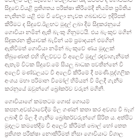
පෝලිම් වල සෑහෙන වේලාවක් රැඳී සිටීමට ද ගොවියාට
සිදුවේ.වියළි ප්‍රතිශතය පරීක්ෂා කිරීමේදී නියමිත ප්‍රමිතිය
නැතිනම් යළි එම වී වේලා නැවත ගබඩාවට ඉදිරිපත්
කිරීමට ද සිදුවේ.ඊළඟට මුදල් ලබා දීම සිදුකරනුයේ
ගොවියා නමින් ඇති බැංකු ගිනුමටයි. එය බැංකුව මගින්
සිදුකරන ක්‍රියාවක් බැවින් යම් ප්‍රමාදයන් එමගින්
ඇතිවීමත් ගොවියා නමින් බැංකුවේ ණය මුදලක්
තිබුණොත් එහි හිලව්වට වී අලෙවි මුදල් රඳවාගැනීමත්
ඇතැම් විටක සිදුවේ.මේ සියලු බාධක පවතින්නේ වී
අලෙවි මණ්ඩලයට වී අලෙවි කිරීමේ දී පමණි.පුද්ගලික
අංශය මහා පරිමාන වීමෝල් හිමියන් වී මිලදී ගැනීම
කරනුයේ ඔවුන්ගේ බ්‍රෝකර්ව වරුන් මගිනි.
ගොවියාගේ කමතටම ගොස් ගොයම්
කපන,අවස්ථාවේදීම මිල ගණන් කතා කර අවශ්‍ය වී බෑග්
ලබාදී වී මිල දී ගැනීම බ්‍රෝකර්වරුන්ගේ සිරිත ය. අත්පිට
මුදලට කමතේදීම වී අලෙවි කිරීමත් බොල් හෝ තෙත
ප්‍රතිශත පරීක්ෂා නොකිරීමත් නිසා ගොවියාට විශාල