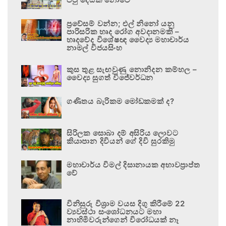
ප්‍රවේසම් වන්න; එල් නිනෝ යනු
පාරිසරික හෘද රෝග අවදානමකි –
හෘදවේද විශේෂඥ වෛද්‍ය මහාචාර්ය
නාමල් විජයසිංහ
කුස තුළ සැඟවුණු නොනිදන කම්හල –
වෛද්‍ය සුගත් විජේවර්ධන
ගණිතය බැරිකම මෝඩකමක් ද?
සිරිලක සොබා දම් අසිරිය ලොවට
කියාපාන දිවියන් ගේ දිවි සුරකිමු
මහාචාර්ය විමල් දිසානායක අභාවප්‍රාප්ත
වේ
විනිසුරු විශ්‍රාම වයස දිගු කිරීමේ 22
ව්‍යවස්ථා සංශෝධනයට මහා
නාහිමිවරුන්ගෙන් විරෝධයක් නෑ