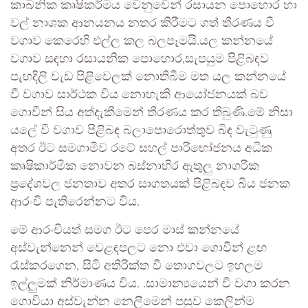
කාබනික කෘෂිකර්මය වෙනුවෙන් රසායන පොහොර හා
වල් නාශක ආනයනය නතර කිරීමට ගත් තීරණය වී
වගාව කෙරෙහි එල්ල කල බලපෑමයි.යල කන්නයේ
වගාව සඳහා රසායනික පොහොර,සැපයුම පිළිබඳව
පැහදිලි වැඩ පිළිවෙලක් නොතිබීම මත යල කන්නයේ
වී වගාව සාර්ථක විය නොහැකි ආයෝජනයක් බව
ගොවීන් සිය අත්දැකීමෙන් තීරණය කර තිබුණි.මේ නිසා
යලේ වී වගාව පිළිබඳ බලාපොරොත්තුව බිඳ වැටුණු
අතර ඊට සමගාමීව රටේ සහල් පාරිභෝජනය අධික
කෘෂිකාර්මික නොවන බස්නාහිර ඇතුලු නාගරික
ප්‍රදේශවල ජනතාව අතර සාගතයක් පිළිබඳව බිය ජනක
ආරංචි පැතිරෙන්නට විය.
මේ ආරංචියත් සමග ඊට පෙර මාස් කන්නයේ
අස්වැන්නෙන් වෙළඳපලට නො එවා ගොවීන් ළඟ
රැස්කරගෙන, සිටි අතිරික්ත වී තොගවලට ඉහලම
ඉල්ලුමක් නිර්මාණය විය. .සාමාන්‍යයෙන් වී වගා කරන
ගොවියා අස්වැන්න නෙලීමෙන් පසුව කෙලින්ම