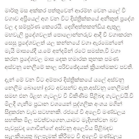
මාර්තු මස අක්කර පත්තුවෙන් ආරම්භ වෙන යලේ වී
වගාව අප්‍රියෙල් අග වන විට දිස්ත්‍රික්කයේ අනිකුත් ප්‍රදේශ
වල ද සම්පූර්ණ කෙරෙයි. දෙහිඅත්තකන්ඩිය ඇතුලු
මහවැලි ප්‍රදේශවලත් පොලොන්නරුව ආදී වී වගාකරන
සෙසු ප්‍රදේශවලත් යල කන්නයේ වගා ඇරඹෙන්නේ
මැයි මාසයේදී ය.මේ අන්දමින් රටේ සමස්ත,වී වගා
කරන ප්‍රදේශවල මාස දෙක හමාරක තුනක පමණ
අස්වනු නෙලීමේ කාල පරිච්ඡේදයක් ක්‍රියාත්මකව පවතී.
දැන් මේ වන විට අම්පාර දිස්ත්‍රික්කයේ යලේ අස්වනු
නෙලීම බොහෝ දුරට අවසන්ව ඇත.අස්වනු නෙලීමත්
සමඟ එන ඊළඟ ගැටලුව වී විකිණීම පිළිබඳ ගැටලුවයි.වී
මිලදී ගැනීම ප්‍රධාන වශයෙන් පුද්ගලික අංශය මගින්
සිදුකරන වැඩ සටහනකි. රජයේ වී අලෙවි මණ්ඩලය
සහතික මිල පවත්වාගෙන,යාමට මැදිහත්වන බව
පැවසුවද ගොවීන්ගේ අස්වනු අලෙවිය පිළිබඳව
සැලකියයුතු බලපෑමක් කිරීමට වී අලෙවි මණ්ඩලය