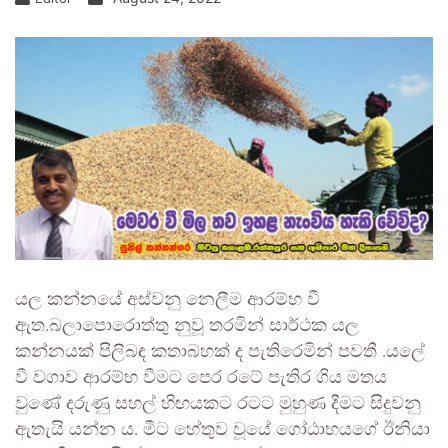
යල කන්නයේ අස්වනු නෙලීම ආරම්භ වී
ඇත.බලාපොරොත්තු නුවූ තරමින් සාර්ථක යල
කන්නයක් පිලිබඳ කතාබහක් ද පැතිරෙමින් පවතී .යලේ
වී වගාව ආරම්භ වීමට පෙර රටේ පැතිර ගිය මතය
වුණේ දරුණු සහල් හිඟයකට රටට මුහුණ දීමට සිදුවනු
ඇතැයි යන්න ය. මීට හේතුව වූයේ ගෝඨාභයගේ ඊනියා