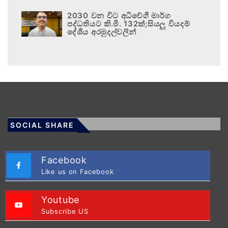
2030 වන විට අධිවේගී මාර්ග
පද්ධතියට කි.මී. 132ක්;සියලු වියදම්
දේශීය අරමුදල්වලින්
SOCIAL SHARE
Facebook
Like us on Facebook
Youtube
Subscribe US