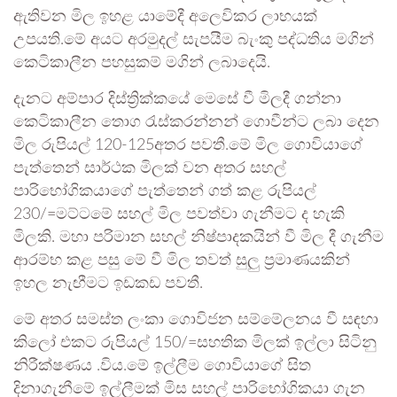
ඇතිවන මිල ඉහළ යාමේදී අලෙවිකර ලාභයක්
උපයති.මේ අයට අරමුදල් සැපයීම බැංකු පද්ධතිය මගින්
කෙටිකාලීන පහසුකම් මගින් ලබාදෙයි.
දැනට අම්පාර දිස්ත්‍රික්කයේ මෙසේ වී මිලදී ගන්නා
කෙටිකාලීන තොග රැස්කරන්නන් ගොවීන්ට ලබා දෙන
මිල රුපියල් 120-125අතර පවතී.මේ මිල ගොවියාගේ
පැත්තෙන් සාර්ථක මිලක් වන අතර සහල්
පාරිභෝගිකයාගේ පැත්තෙන් ගත් කළ රුපියල්
230/=මට්ටමේ සහල් මිල පවත්වා ගැනීමට ද හැකි
මිලකි. මහා පරිමාන සහල් නිෂ්පාදකයින් වී මිල දී ගැනීම
ආරම්භ කළ පසු මේ වී මිල තවත් සුලු ප්‍රමාණයකින්
ඉහල නැඟීමට ඉඩකඩ පවතී.
මේ අතර සමස්ත ලංකා ගොවිජන සම්මේලනය වී සඳහා
කිලෝ එකට රුපියල් 150/=සහතික මිලක් ඉල්ලා සිටිනු
නිරීක්ෂණය .විය.මේ ඉල්ලීම ගොවියාගේ සිත
දිනාගැනීමේ ඉල්ලීමක් මිස සහල් පාරිභෝගිකයා ගැන