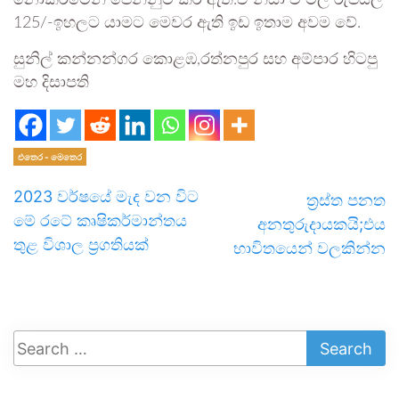
නොකිරීමෙන් පෙන්නුම් කර ඇත.ඒ නිසා වී මිල රුපියල්
125/-ඉහලට යාමට මෙවර ඇති ඉඩ ඉතාම අවම වේ.
සුනිල් කන්නන්ගර කොළඹ,රත්නපුර සහ අම්පාර හිටපු
මහ දිසාපති
එතෙර - මෙතෙර
2023 වර්ෂයේ මැද වන විට
ත්‍රස්ත පනත
මේ රටේ කෘෂිකර්මාන්තය
අනතුරුදායකයි;එය
තුළ විශාල ප්‍රගතියක්
භාවිතයෙන් වලකින්න