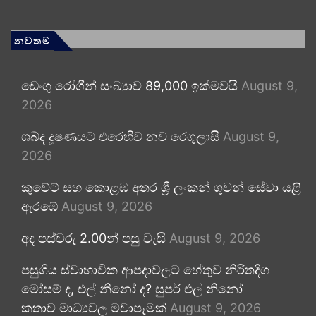
නවතම
ඩෙංගු රෝගීන් සංඛ්‍යාව 89,000 ඉක්මවයි
August 9,
2026
ශබ්ද දූෂණයට එරෙහිව නව රෙගුලාසි
August 9,
2026
කුවේට් සහ කොළඹ අතර ශ්‍රී ලංකන් ගුවන් සේවා යළි
ඇරඹේ
August 9, 2026
අද පස්වරු 2.00න් පසු වැසි
August 9, 2026
පසුගිය ස්වාභාවික ආපදාවලට හේතුව නිරිතදිග
මෝසම් ද, එල් නිනෝ ද? සුපර් එල් නිනෝ
කතාව මාධ්‍යවල මවාපෑමක්
August 9, 2026