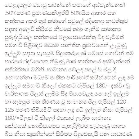
වෙළඳපලට යොමු කරන්නේ තමාගේ අස්වැන්නෙන්
.50%පමණ ප්‍රමාණයකි.ඉතිරි 50%සිය ආහාර සහ
කන්නය අතර තුර තමාගේ පවුලේ එදිනෙදා නඩත්තුව
සඳහා අලෙවි කිරීමට නිවසේ තබා ගැනීම සාමාන්‍ය
පුරුද්දයි.යල කන්නයේ බලාපොරොත්තු බිඳ වැටීමත්
සමග වී පිළිබඳව මධ්‍යම පාන්තික ප්‍රජාවගෙන් ලැබුණු
ඉල්ලුම සඳහා සැපයුම සිදුකෙරුණේ මෙසේ ගොවීන් තම
භාරයේ රඳවාගෙන තිබුණු මාස් කන්නයේ අස්වැන්නේ
අතිරික්තය මගිනි. සාමාන්‍ය වෙලඳ පළේ වී මිල දී
නොගන්නා මධ්‍යම පාතික පාරිභෝගිකයින්ගෙන් ලද මේ
ඉල්ලුම සමග වී කිලෝ එකකට රුපියල් 180/=දක්වා වූ
වාර්තාගත මිලක් ලැබීම සිදු විය.වෙළඳ පොලේ ඉල්ලුම
හා සැපයුම මත තීරණය වූ සාමාන්‍ය මිල රුපියල් 120-
125 පමණ තිබියදී වී සඳහා ලද අධි ඉල්ලුම නිසා රුපියල්
180/=මිලක් වී කිලෝ එකකට ලැබීම සාමාන්‍ය
තත්වයක් නොවීය.මෙය පැහැදිලිවම පැවතුණු සාගත
බිය නිසා කුසගින්නේ සිටීමට සිදුවෙතැයි යන සාධාරණ