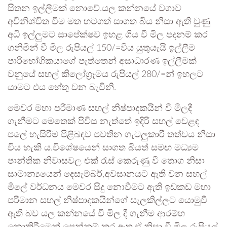
සිතන ඉල්ලීමක් නොවේ.යල කන්නයේ වගාව
අවිනිශ්චිත වීම මත හටගත් සාගත බිය නිසා ඇති වුණු
අධි ඉල්ලුමට සාපේක්ෂව ඉහළ ගිය වී මිල පදනම් කර
ගනිමින් වී මිල රුපියල් 150/=විය යුතුයැයි ඉල්ලීම
පාරිභෝගිකයාගේ පැත්තෙන් අසාධාරණ ඉල්ලීමක්
වනුයේ සහල් කිලෝග්‍රෑමය රුපියල් 280/=න් ඉහලට
යාමට එය හේතු වන බැවිනි.
මෙවර මහා පරිමාණ සහල් නිෂ්පාදකයින් වී මිලදී
ගැනීමට මෙතෙක් පිවිස නැත්තේ ඉදිරි සහල් වෙළඳ
පලේ හැසිරීම පිළිබඳව පවතින ගැටලුකාරී තත්වය නිසා
විය හැකි ය.විශේෂයෙන් සාගත බියත් සමඟ මධ්‍යම
පාන්තික නිවාසවල එක්‍ රැස් කෙරුණු වී තොග නිසා
සාමාන්‍යයෙන් දෙසැම්බර්,අවසානයට ඇති වන සහල්
මිලේ වර්ධනය මෙවර සිදු නොවීමට ඇති ඉඩකඩ මහා
පරිමාන සහල් නිෂ්පාදකයින්ගේ සැලකිල්ලට යොමුවී
ඇති බව යල කන්නයේ වී මිල දී ගැනීම ආරම්භ