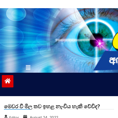
Skip
to
content
vinivida.lk
මෙවර වී මිල තව ඉහළ නැංවිය හැකි වේවිද?
August 24, 2022
Editor