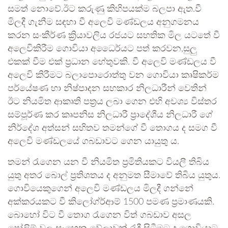
සමත් නොවේ.ඊට කරුණු කිහිපයක්ම බලපා ඇත.වී
මිලදී ගැනීම සඳහා වී අලෙවි මණ්ඩලය අනුගමනය
කරන සංකීර්ණ ක්‍රියාවලිය රජයට සහතික මිල යටතේ වී
අලෙවිකිරීම ගොවියා අධෛර්යට පත් කරවන,සුලු
එකක් වීම එක් ප්‍රධාන හේතුවකි. වී අලෙවි මණ්ඩලය වී
අලෙවි කිරීමට බලාපොරොත්තු වන ගොවියා කෘෂිකර්ම
පර්යේෂණ හා නිෂ්පාදන සහකාර නිලධාරීන් වෙතින්
ඊට නියමිත ආකෘති පත්‍රය ලබා ගෙන එහි අවශ්‍ය විස්තර
සම්පූර්ණ කර කෘපනිස නිලධාරී ප්‍රාදේශීය නිලධාරී ගේ
නිර්දේශ අත්සන් සහිතව තමන්ගේ වී තොගය ද සමග වී
අලෙවි මණ්ඩලයේ ගබඩාවට ගෙන යායුතු ය.
තමන් රැගෙන යන වී නියමිත ප්‍රමිතියකට වියලී තිබිය
යුතු අතර බොල් ප්‍රතිශතය ද අනුමත සීමාවේ තිබිය යුතුය.
ගොවියෙකුගෙන් අලෙවි මණ්ඩලය මිලදී ගන්නේ
අක්කරයකට වී කිලෝග්ර්‍ආම් 1500 පමණ ප්‍රමාණයකි.
බොහෝ විට වී තොග රැගෙන විත් ගබඩාව අසල