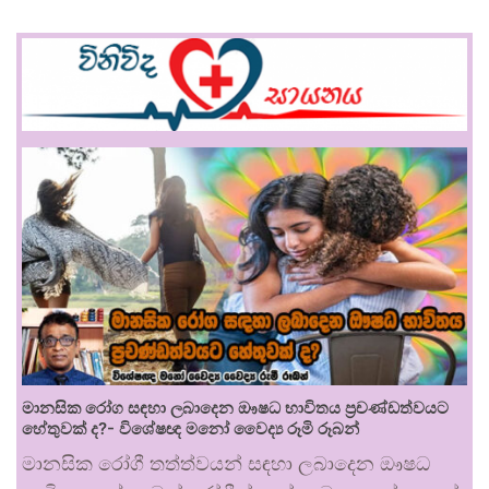
මානසික රෝග සඳහා ලබාදෙන ඖෂධ භාවිතය ප්‍රචණ්ඩත්වයට
හේතුවක් ද?- විශේෂඥ මනෝ වෛද්‍ය රූමි රූබන්
මානසික රෝගී තත්ත්වයන් සඳහා ලබාදෙන ඖෂධ