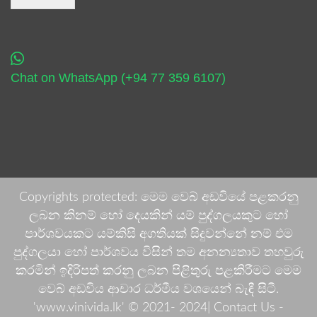
Chat on WhatsApp (+94 77 359 6107)
Copyrights protected: මෙම වෙබ් අඩවියේ පළකරනු
ලබන කිනම් හෝ දෙයකින් යම් පුද්ගලයකුට හෝ
පාර්ශවයකට යම්කිසි අගතියක් සිදුවන්නේ නම් එම
පුද්ගලයා හෝ පාර්ශවය විසින් තම අනන්‍යතාව තහවුරු
කරමින් ඉදිරිපත් කරනු ලබන පිළිතුරු පළකිරීමට මෙම
වෙබ් අඩවිය ආචාර ධර්මීය වශයෙන් බැඳී සිටී.
'www.vinivida.lk' © 2021- 2024| Contact Us -