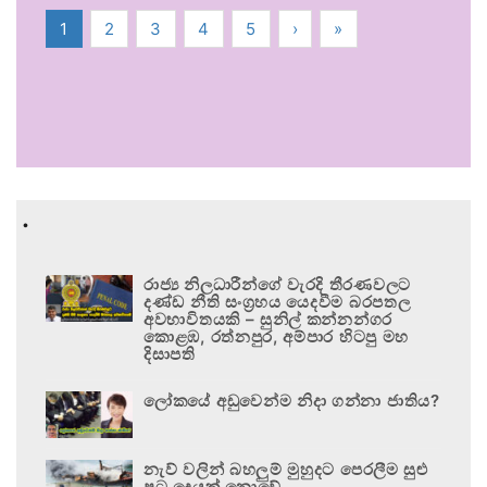
1
2
3
4
5
›
»
.
රාජ්‍ය නිලධාරීන්ගේ වැරදි තීරණවලට
දණ්ඩ නීති සංග්‍රහය යෙදවීම බරපතල
අවභාවිතයකි – සුනිල් කන්නන්ගර
කොළඹ, රත්නපුර, අම්පාර හිටපු මහ
දිසාපති
ලෝකයේ අඩුවෙන්ම නිදා ගන්නා ජාතිය?
නැව් වලින් බහලුම් මුහුදට පෙරලීම සුළු
පටු දෙයක් නොවේ