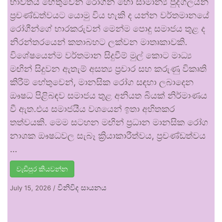
භාවිතය හේතුවෙන් රෝගීන් හෝ සාමාන්‍ය පුද්ගලයන්
ප්‍රචණ්ඩත්වයට යොමු විය හැකි ද යන්න වර්තමානයේ
රෝගීන්ගේ භාරකරුවන් මෙන්ම පොදු සමාජය තුළ ද
නිරන්තරයෙන් කතාබහට ලක්වන මාතෘකාවකි.
විශේෂයෙන්ම වර්තමාන සිදුවීම් මුල් කොට මාධ්‍ය
මඟින් සිදුවන ඇතැම් අසත්‍ය ප්‍රචාර සහ කරුණු විකෘති
කිරීම් හේතුවෙන්, මානසික රෝග සඳහා ලබාදෙන
ඖෂධ පිළිබඳව සමාජය තුළ අනියත බියක් නිර්මාණය
වී ඇත.එය සමාජයීය වශයෙන් ඉතා අහිතකර
තත්වයකි. මෙම සටහන මඟින් ප්‍රධාන මානසික රෝග
නාශක ඖෂධවල සැබෑ ක්‍රියාකාරීත්වය, ප්‍රචණ්ඩත්වය
…
වැඩිපුර කියවන්න
විනිවිද සායනය
July 15, 2026
/