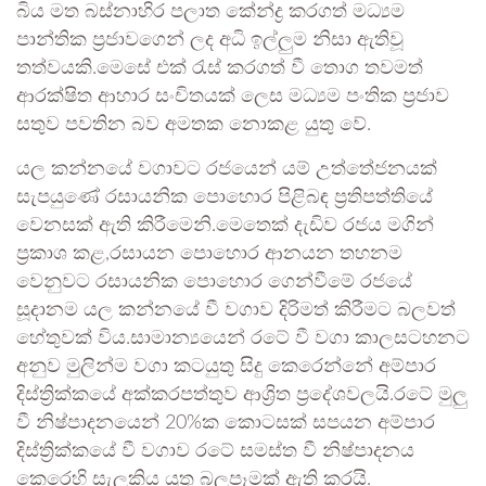
බිය මත බස්නාහිර පලාත කේන්ද්‍ර කරගත් මධ්‍යම
පාන්තික ප්‍රජාවගෙන් ලද අධි ඉල්ලුම නිසා ඇතිවූ
තත්වයකි.මෙසේ එක්‍ රැස් කරගත් වී තොග තවමත්
ආරක්ෂිත ආහාර සංචිතයක් ලෙස මධ්‍යම පංතික ප්‍රජාව
සතුව පවතින බව අමතක නොකළ යුතු වේ.
යල කන්නයේ වගාවට රජයෙන් යම් උත්තේජනයක්
සැපයුණේ රසායනික පොහොර පිළිබඳ ප්‍රතිපත්තියේ
වෙනසක් ඇති කිරීමෙනි.මෙතෙක් දැඩිව රජය මගින්
ප්‍රකාශ කළ,රසායන පොහොර ආනයන තහනම
වෙනුවට රසායනික පොහොර ගෙන්වීමේ රජයේ
සූදානම යල කන්නයේ වී වගාව දිරිමත් කිරීමට බලවත්
හේතුවක් විය.සාමාන්‍යයෙන් රටේ වී වගා කාලසටහනට
අනුව මුලින්ම වගා කටයුතු සිදු කෙරෙන්නේ අම්පාර
දිස්ත්‍රික්කයේ අක්කරපත්තුව ආශ්‍රිත ප්‍රදේශවලයි.රටේ මුලු
වී නිෂ්පාදනයෙන් 20%ක කොටසක් සපයන අම්පාර
දිස්ත්‍රික්කයේ වී වගාව රටේ සමස්ත වී නිෂ්පාදනය
කෙරෙහි සැලකිය යුතු බලපෑමක් ඇති කරයි.