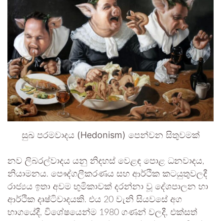
සුඛ පරමවාදය (Hedonism) පෙන්වන සිතුවමක්
නව ලිබරල්වාදය යනු නිදහස් වෙළඳ පොළ ධනවාදය,
නියාමනය. පෞද්ගලීකරණය සහ ආර්ථික කටයුතුවලදී
රාජ්‍යය ඉතා අවම භුමිකාවක් දරන්නා වූ දේශපාලන හා
ආර්ථික දෘෂ්ටිවාදයකි. එය 20 වැනි සියවසේ අග
භාගයේදී, විශේෂයෙන්ම 1980 ගණන් වලදී, එක්සත්