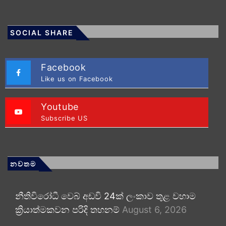
SOCIAL SHARE
Facebook
Like us on Facebook
Youtube
Subscribe US
නවතම
නීතිවිරෝධී වෙබ් අඩවි 24ක් ලංකාව තුළ වහාම
ක්‍රියාත්මකවන පරිදි තහනම්
August 6, 2026