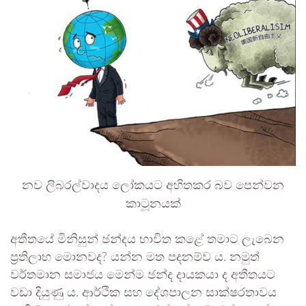
නව ලිබරල්වාදය ලෝකයට අහිතකර බව පෙන්වන
කාටූනයක්
අතීතයේ මිනිසුන් ඡන්දය භාවිත කළේ තමාට ලැබෙන
ප්‍රතිලාභ මොනවද? යන්න මත පදනම්ව ය. නමුත්
වර්තමාන සමාජය මෙන්ම ඡන්ද දායකයා ද අතීතයට
වඩා දියුණු ය. ආර්ථික සහ දේශපාලන සාක්ෂරතාවය