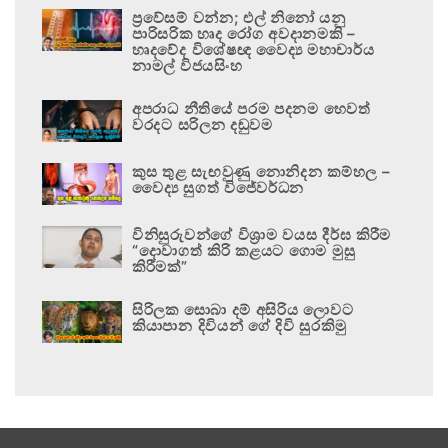
ප්‍රවේසම් වන්න; එල් නිනෝ යනු
පාරිසරික හෘද රෝග අවදානමකි –
හෘදවේද විශේෂඥ වෛද්‍ය මහාචාර්ය
නාමල් විජයසිංහ
අපරාධ නීතියේ පරම පදනම හෙවත්
වරදට සරිලන දඬුවම
කුස තුළ සැඟවුණු නොනිදන කම්හල –
වෛද්‍ය සුගත් විජේවර්ධන
විනිසුරුවන්ගේ විශ්‍රාම වයස දීර්ඝ කිරීම
“දොවාගත් කිරි කළයට ගොම මුසු
කිරීමක්”
සිරිලක සොබා දම් අසිරිය ලොවට
කියාපාන දිවියන් ගේ දිවි සුරකිමු