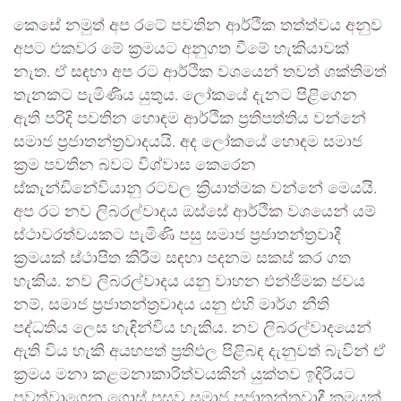
කෙසේ නමුත් අප රටේ පවතින ආර්ථික තත්ත්වය අනුව
අපට එකවර මේ ක්‍රමයට අනුගත වීමේ හැකියාවක්
නැත. ඒ සඳහා අප රට ආර්ථික වශයෙන් තවත් ශක්තිමත්
තැනකට පැමිණිය යුතුය. ලෝකයේ දැනට පිළිගෙන
ඇති පරිදි පවතින හොඳම ආර්ථික ප්‍රතිපත්තිය වන්නේ
සමාජ ප්‍රජාතන්ත්‍රවාදයයි. අද ලෝකයේ හොඳම සමාජ
ක්‍රම පවතින බවට විශ්වාස කෙරෙන
ස්කැන්ඩිනේවියානු රටවල ක්‍රියාත්මක වන්නේ මෙයයි.
අප රට නව ලිබරල්වාදය ඔස්සේ ආර්ථික වශයෙන් යම්
ස්ථාවරත්වයකට පැමිණි පසු සමාජ ප්‍රජාතන්ත්‍රවාදී
ක්‍රමයක් ස්ථාපිත කිරීම සඳහා පදනම සකස් කර ගත
හැකිය. නව ලිබරල්වාදය යනු වාහන එන්ජිමක ජවය
නම්, සමාජ ප්‍රජාතන්ත්‍රවාදය යනු එහි මාර්ග නීති
පද්ධතිය ලෙස හැඳින්විය හැකිය. නව ලිබරල්වාදයෙන්
ඇති විය හැකි අයහපත් ප්‍රතිඵල පිළිබඳ දැනුවත් බැවින් ඒ
ක්‍රමය මනා කළමනාකාරිත්වයකින් යුක්තව ඉදිරියට
පවත්වාගෙන ගොස් පසුව සමාජ ප්‍රජාතන්ත්‍රවාදී ක්‍රමයක්