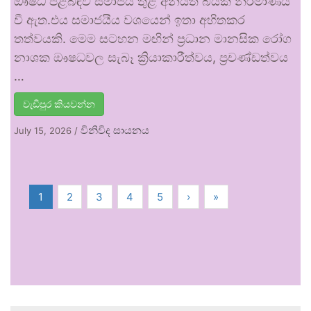
ඖෂධ පිළිබඳව සමාජය තුළ අනියත බියක් නිර්මාණය
වී ඇත.එය සමාජයීය වශයෙන් ඉතා අහිතකර
තත්වයකි. මෙම සටහන මඟින් ප්‍රධාන මානසික රෝග
නාශක ඖෂධවල සැබෑ ක්‍රියාකාරීත්වය, ප්‍රචණ්ඩත්වය
…
වැඩිපුර කියවන්න
විනිවිද සායනය
July 15, 2026
/
1
2
3
4
5
›
»