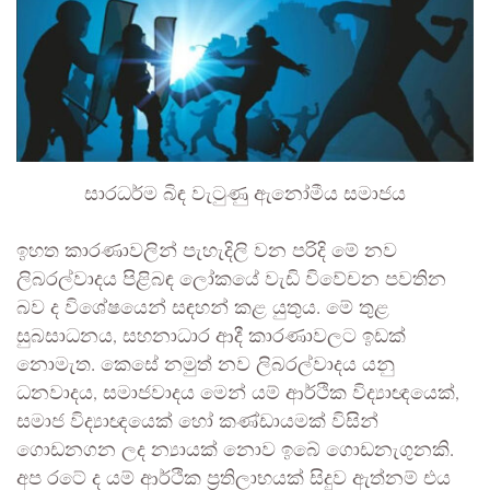
සාරධර්ම බිඳ වැටුණු ඇනෝමීය සමාජය
ඉහත කාරණාවලින් පැහැදිලි වන පරිදි මේ නව
ලිබරල්වාදය පිළිබඳ ලෝකයේ වැඩි විවේචන පවතින
බව ද විශේෂයෙන් සඳහන් කළ යුතුය. මේ තුළ
සුබසාධනය, සහනාධාර ආදී කාරණාවලට ඉඩක්
නොමැත. කෙසේ නමුත් නව ලිබරල්වාදය යනු
ධනවාදය, සමාජවාදය මෙන් යම් ආර්ථික විද්‍යාඥයෙක්,
සමාජ විද්‍යාඥයෙක් හෝ කණ්ඩායමක් විසින්
ගොඩනගන ලද න්‍යායක් නොව ඉබේ ගොඩනැගුනකි.
අප රටේ ද යම් ආර්ථික ප්‍රතිලාභයක් සිදුව ඇත්නම් එය