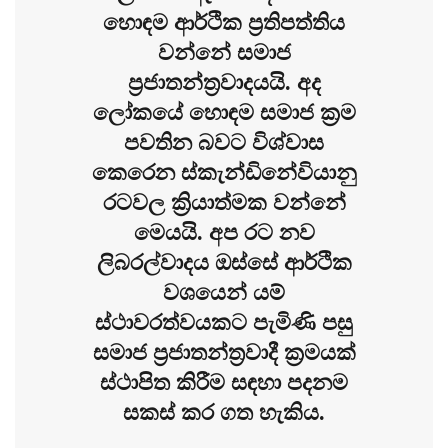
හොඳම ආර්ථික ප්‍රතිපත්තිය
වන්නේ සමාජ
ප්‍රජාතන්ත්‍රවාදයයි. අද
ලෝකයේ හොඳම සමාජ ක්‍රම
පවතින බවට විශ්වාස
කෙරෙන ස්කැන්ඩිනේවියානු
රටවල ක්‍රියාත්මක වන්නේ
මෙයයි. අප රට නව
ලිබරල්වාදය ඔස්සේ ආර්ථික
වශයෙන් යම්
ස්ථාවරත්වයකට පැමිණි පසු
සමාජ ප්‍රජාතන්ත්‍රවාදී ක්‍රමයක්
ස්ථාපිත කිරීම සඳහා පදනම
සකස් කර ගත හැකිය.