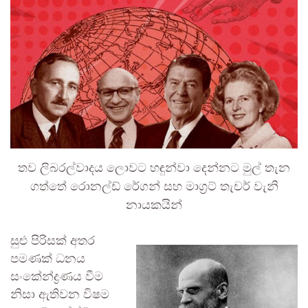
තව ලිබරල්වාදය ලොවට හඳුන්වා දෙන්නට මුල් තැන
ගත්තේ රොනල්ඩ් රේගන් සහ මාග්‍රට් තැචර් වැනි
නායකයින්
සුළු පිරිසක් අතර
පමණක් ධනය
සංකේන්ද්‍රණය වීම
නිසා ඇතිවන විෂම