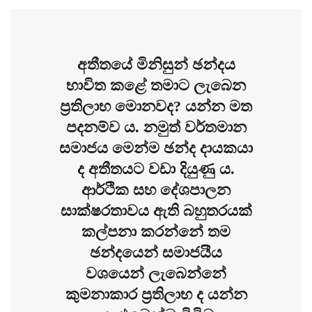
අතීතයේ මිනිසුන් ඡන්දය
භාවිත කළේ තමාට ලැබෙන
ප්‍රතිලාභ මොනවද? යන්න මත
පදනම්ව ය. නමුත් වර්තමාන
සමාජය මෙන්ම ඡන්ද දායකයා
ද අතීතයට වඩා දියුණු ය.
ආර්ථික සහ දේශපාලන
සාක්ෂරතාවය ඇති බහුතරයක්
කල්පනා කරන්නේ තම
ඡන්දයෙන් සමාජයීය
වශයෙන් ලැබෙන්නේ
කුමනාකාර ප්‍රතිලාභ ද යන්න