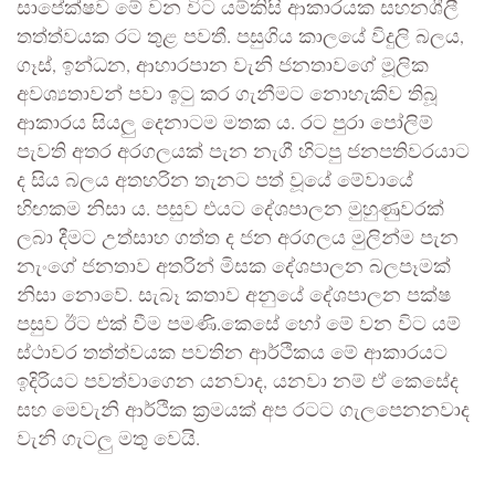
සාපේක්ෂව මේ වන විට යම්කිසි ආකාරයක සහනශීලී
තත්ත්වයක රට තුළ පවතී. පසුගිය කාලයේ විදුලි බලය,
ගෑස්, ඉන්ධන, ආහාරපාන වැනි ජනතාවගේ මූලික
අවශ්‍යතාවන් පවා ඉටු කර ගැනීමට නොහැකිව තිබූ
ආකාරය සියලු දෙනාටම මතක ය. රට පුරා පෝලිම්
පැවති අතර අරගලයක් පැන නැගී හිටපු ජනපතිවරයාට
ද සිය බලය අතහරින තැනට පත් වූයේ මේවායේ
හිඟකම නිසා ය. පසුව එයට දේශපාලන මුහුණුවරක්
ලබා දීමට උත්සාහ ගත්ත ද ජන අරගලය මුලින්ම පැන
නැංගේ ජනතාව අතරින් මිසක දේශපාලන බලපෑමක්
නිසා නොවේ. සැබෑ කතාව අනුයේ දේශපාලන පක්ෂ
පසුව ඊට එක් වීම පමණි.කෙසේ හෝ මේ වන විට යම්
ස්ථාවර තත්ත්වයක පවතින ආර්ථිකය මේ ආකාරයට
ඉදිරියට පවත්වාගෙන යනවාද, යනවා නම් ඒ කෙසේද
සහ මෙවැනි ආර්ථික ක්‍රමයක් අප රටට ගැලපෙනනවාද
වැනි ගැටලු මතු වෙයි.