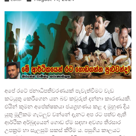
අපේ රටේ ජනාධිපතිවරණයක් පැවැත්වීමට වැඩ
කටයුතු කෙරීගෙන යන බව කවුරුත් දන්නා කාරණයකි.
එයින් කුමන අපේක්ෂකයා ජයග්‍රහණය කළ ද මුහුණ දිය
යුතු මූලිකම ගැටලුව වන්නේ දැනට අප රට පත්ව ඇති
ආර්ථික අර්බුදයෙන් ගොඩ ඒම සඳහා අවශ්‍ය තිරසාර
උපක්‍රම හා සැලසුම් සකස් කිරීම ය. පසුගිය කාලයට