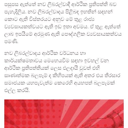
පසුපස ඇත්තේ නව ලිබරල්වාදී ආර්ථික ප්‍රතිපත්ති බව
පැහැදිලිය. නව ලිබරල්වාදය පිළිබඳ ඉහතින් සඳහන්
කොට ඇති විස්තරයට අනුව මේ තුළ රාජ්‍ය
ව්‍යවසායකත්වයට ඇති ඉඩ ඉතා අවමය. ඒ තුළ ඇත්තේ
ලාබ ඉපයීමේ අරමුණ ඇති පෞද්ගලික ව්‍යවසායකත්වය
පමණි.
නව ලිබරල්වාදය ආර්ථික වර්ධනය හා
කාර්යක්ෂමතාවය මෙහෙයවීම සඳහා ඉවහල් වන
ආර්ථික ප්‍රතිපත්තියක් ලෙස ඵලදායී වුවත් එහි
සෘණාත්මක බලපෑම් ද කිහිපයක් ඇති අතර එය තිරසාර
සමාජයක යහපැවැත්ම කෙරෙහි අයහපත් බලපෑමක්
එල්ල කරයි.