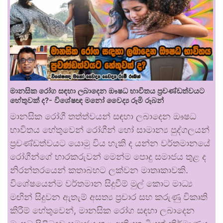
මානසික රෝග සඳහා ලබාදෙන ඖෂධ භාවිතය ප්‍රචණ්ඩත්වයට
හේතුවක් ද?- විශේෂඥ මනෝ වෛද්‍ය රූමි රූබන්
මානසික රෝගී තත්ත්වයන් සඳහා ලබාදෙන ඖෂධ
භාවිතය හේතුවෙන් රෝගීන් හෝ සාමාන්‍ය පුද්ගලයන්
ප්‍රචණ්ඩත්වයට යොමු විය හැකි ද යන්න වර්තමානයේ
රෝගීන්ගේ භාරකරුවන් මෙන්ම පොදු සමාජය තුළ ද
නිරන්තරයෙන් කතාබහට ලක්වන මාතෘකාවකි.
විශේෂයෙන්ම වර්තමාන සිදුවීම් මුල් කොට මාධ්‍ය
මඟින් සිදුවන ඇතැම් අසත්‍ය ප්‍රචාර සහ කරුණු විකෘති
කිරීම් හේතුවෙන්, මානසික රෝග සඳහා ලබාදෙන