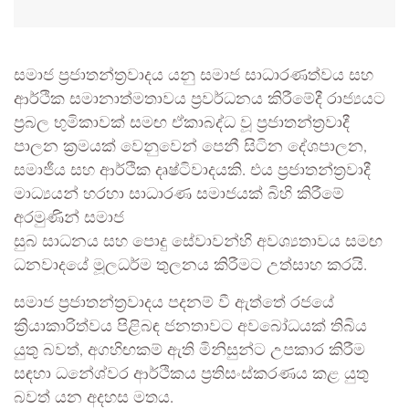
සමාජ ප්‍රජාතන්ත්‍රවාදය යනු සමාජ සාධාරණත්වය සහ
ආර්ථික සමානාත්මතාවය ප්‍රවර්ධනය කිරීමේදී රාජ්‍යයට
ප්‍රබල භුමිකාවක් සමඟ ඒකාබද්ධ වූ ප්‍රජාතන්ත්‍රවාදී
පාලන ක්‍රමයක් වෙනුවෙන් පෙනී සිටින දේශපාලන,
සමාජීය සහ ආර්ථික දෘෂ්ටිවාදයකි. එය ප්‍රජාතන්ත්‍රවාදී
මාධ්‍යයන් හරහා සාධාරණ සමාජයක් බිහි කිරීමේ
අරමුණින් සමාජ
සුබ සාධනය සහ පොදු සේවාවන්හි අවශ්‍යතාවය සමඟ
ධනවාදයේ මූලධර්ම තුලනය කිරීමට උත්සාහ කරයි.
සමාජ ප්‍රජාතන්ත්‍රවාදය පදනම් වී ඇත්තේ රජයේ
ක්‍රියාකාරිත්වය පිළිබඳ ජනතාවට අවබෝධයක් තිබිය
යුතු බවත්, අගහිඟකම් ඇති මිනිසුන්ට උපකාර කිරීම
සඳහා ධනේශ්වර ආර්ථිකය ප්‍රතිසංස්කරණය කළ යුතු
බවත් යන අදහස මතය.