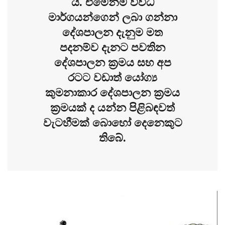
ය. එමෙන්ම විවිධ
මාර්ගයන්ගෙන් ලබා ගන්නා
දේශපාලන දැනුම මත
පදනම්ව දැනට පවතින
දේශපාලන ක්‍රමය සහ අප
රටට වඩාත් යෝග්‍ය
කුමනාකාර දේශපාලන ක්‍රමය
ක්‍රමයක් ද යන්න පිළිබඳවත්
වැටහීමක් බොහෝ දෙනෙකුට
තිබේ.