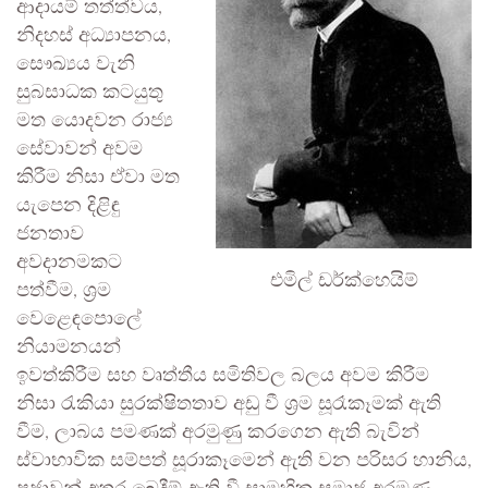
ආදායම් තත්ත්වය,
නිදහස් අධ්‍යාපනය,
සෞඛ්‍යය වැනි
සුබසාධක කටයුතු
මත යොදවන රාජ්‍ය
සේවාවන් අවම
කිරීම නිසා ඒවා මත
යැපෙන දිළිඳු
ජනතාව
අවදානමකට
එමිල් ඩර්ක්හෙයිම්
පත්වීම, ශ්‍රම
වෙළෙඳපොලේ
නියාමනයන්
ඉවත්කිරීම සහ වෘත්තීය සමිතිවල බලය අවම කිරීම
නිසා රැකියා සුරක්ෂිතතාව අඩු වී ශ්‍රම සූරෑකෑමක් ඇති
වීම, ලාබය පමණක් අරමුණු කරගෙන ඇති බැවින්
ස්වාභාවික සම්පත් සූරාකෑමෙන් ඇති වන පරිසර හානිය,