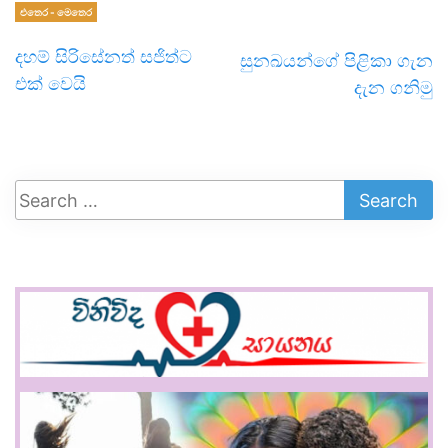
එතෙර - මෙතෙර
දහම් සිරිසේනත් සජිත්ට
සුනඛයන්ගේ පිළිකා ගැන
එක් වෙයි
දැන ගනිමු