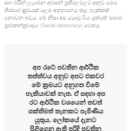
සහ එයින් ලැබෙන අවසන් ප්‍රතිඵලවලට අනුව මෙය
තිරසාර ක්‍රමයක් ලෙස අනුගමනය කළ හැක්කක්
නොවන බවය. මේ නිසා අප යොමු විය යුත්තේ ‘සමාජ
ප්‍රජාතන්ත්‍රවාදය’ (Social democracy) වෙතය.
අප රටේ පවතින ආර්ථික
තත්ත්වය අනුව අපට එකවර
මේ ක්‍රමයට අනුගත වීමේ
හැකියාවක් නැත. ඒ සඳහා අප
රට ආර්ථික වශයෙන් තවත්
ශක්තිමත් තැනකට පැමිණිය
යුතුය. ලෝකයේ දැනට
පිළිගෙන ඇති පරිදි පවතින