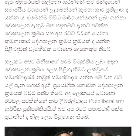
ඇති බහුතරයක් කල්පනා කරන්නේ තම ඡන්දයෙන්
සමාජයීය වශයෙන් ලැබෙන්නේ කුමනාකාර ප්‍රතිලාභ ද
යන්න ය. එමෙන්ම විවිධ මාර්ගයන්ගෙන් ලබා ගන්නා
දේශපාලන දැනුම මත පදනම්ව දැනට පවතින
දේශපාලන ක්‍රමය සහ අප රටට වඩාත් යෝග්‍ය
කුමනාකාර දේශපාලන ක්‍රමය ක්‍රමයක් ද යන්න
පිළිබඳවත් වැටහීමක් බොහෝ දෙනෙකුට තිබේ.
කලකට පෙර මිනිසාගේ පරම විමුක්තිය ලබා දෙන
දේශපාලන ක්‍රමය ලෙස පිළිගැනීමට ලක්වූයේ
සමාජවාදයයි. නමුත් සමාජවාදය යන්න මේ වන විට
යල් පැන ගොස් ඇති, ප්‍රයෝගික නොවන දේශපාලන
ක්‍රමයක් බවට පත්ව තිබේ. අද ලෝකයේ බොහෝ
රටවල පවතින්නේ නව ලිබරල්වාදය (Neoliberalism)
ආර්ථික ප්‍රතිපත්තියයි.ඒ බව අප රටේ සමාජවාදී පක්ෂ
ප්‍රධානීන් ද නිල ලෙස පිළිගෙන තිබේ.