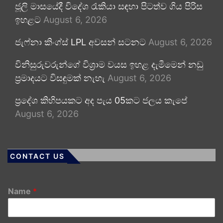
ජූලි මාසයේදී විදේශ රැකියා සඳහා පිටත්ව ගිය පිරිස
ඉහළට
August 6, 2026
ජැෆ්නා කිංග්ස් LPL අවසන් සටනට
August 6, 2026
විනිසුරුවරුන්ගේ විශ්‍රාම වයස ඉහළ දැමීමෙන් නඩු
ප්‍රමාදයට විසඳුමක් නැහැ
August 6, 2026
ප්‍රදේශ කිහිපයකට අද පැය 05කට ජලය කැපේ
August 6, 2026
CONTACT US
Name
*