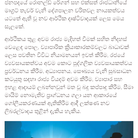
ජනපදයේ රොනල්ඩ් රේගන් සහ එක්සත් රාජධානියේ
මාග්‍රට් තැචර් වැනි දේශපාලන චරිතවල නායකත්වය
යටතේ ඇති වූ නව ආර්ථික දෘෂ්ටිවාදයක් ලෙස මෙය
සැලකේ.
ආර්ථිකය තුළ අවම රාජ්‍ය මැදිහත් වීමක් සහිත නිදහස්
වෙළෙඳ පොල, ව්‍යාපාරික ක්‍රියාකාරකම්වලට බාධාවක්
ලෙස පවතින විවිධ නියාමනයන් ඉවත් කිරීම, රජයේ
ව්‍යවසායකත්වය අවම කොට පුද්ගලික ව්‍යවසායකත්වය
ප්‍රවර්ධනය කිරීම, අධ්‍යාපනය, සෞඛ්‍යය වැනි සුබසාධන
කටයුතු සඳහා රාජ්‍ය වියදම් අවම කිරීම, ව්‍යාපාර සහ
ඉහළ ආදායම් ලබන්නවුන් මත වූ බදු කප්පාදු කිරීම, සීමා
මායිම් නොමැතිව ප්‍රාග්ධනය ගලා යන ආකාරයේ
ගෝලීයකරණයක් ඇතිකිරීම ආදී ලක්ෂණ නව
ලිබරල්වාදය තුළින් දැකිය හැකිය.