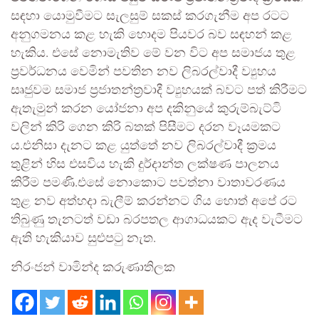
සඳහා යොමුවීමට සැලසුම් සකස් කරගැනීම අප රටට
අනුගමනය කළ හැකි හොදම පියවර බව සඳහන් කළ
හැකිය. එසේ නොමැතිව මේ වන විට අප සමාජය තුළ
ප්‍රවර්ධනය වෙමින් පවතින නව ලිබරල්වාදී ව්‍යුහය
සෘජුවම සමාජ ප්‍රජාතන්ත්‍රවාදී ව්‍යුහයක් බවට පත් කිරීමට
ඇතැමුන් කරන යෝජනා අප දකිනුයේ කුරුම්බැට්ටි
වලින් කිරි ගෙන කිරි බතක් පිසීමට දරන වෑයමකට
ය.එනිසා දැනට කළ යුත්තේ නව ලිබරල්වාදී ක්‍රමය
තුළින් හිස එසවිය හැකි දුර්දාන්ත ලක්ෂණ පාලනය
කිරීම පමණි.එසේ නොකොට පවත්නා වාතාවරණය
තුළ නව අත්හදා බැලීම් කරන්නට ගිය හොත් අපේ රට
තිබුණු තැනටත් වඩා බරපතල ආගාධයකට ඇද වැටීමට
ඇති හැකියාව සුළුපටු නැත.
නිරංජන් වාමින්ද කරුණාතිලක