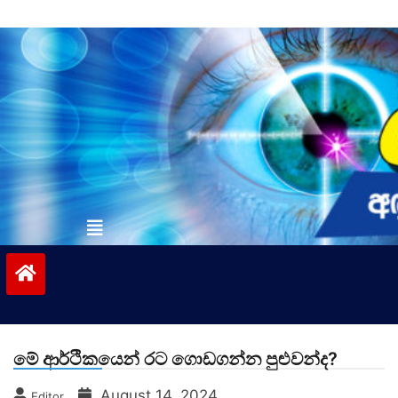
Skip
to
content
vinivida.lk
මේ ආර්ථිකයෙන් රට ගොඩගන්න පුළුවන්ද?
August 14, 2024
Editor