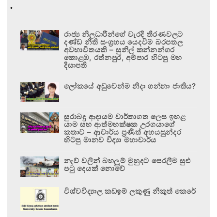
.
රාජ්‍ය නිලධාරීන්ගේ වැරදි තීරණවලට
දණ්ඩ නීති සංග්‍රහය යෙදවීම බරපතල
අවභාවිතයකි – සුනිල් කන්නන්ගර
කොළඹ, රත්නපුර, අම්පාර හිටපු මහ
දිසාපති
ලෝකයේ අඩුවෙන්ම නිදා ගන්නා ජාතිය?
සුරාබදු ආදායම වාර්තාගත ලෙස ඉහළ
යාම සහ ආත්මභක්ෂක උරගයාගේ
කතාව – ආචාර්ය ප්‍රණීත් අභයසුන්දර
හිටපු මානව විද්‍යා මහාචාර්ය
නැව් වලින් බහලුම් මුහුදට පෙරලීම සුළු
පටු දෙයක් නොවේ
විශ්වවිද්‍යාල කඩඉම් ලකුණු නිකුත් කෙරේ