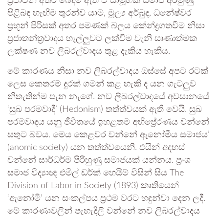
ප්‍රජාවන් අතර බෙදීම් ඇති වී සාමූහික සමාජ අරමුණු
පිළිබඳ හැඟීම තුරන්ව යාම, මූල්‍ය අර්බුද, ධනේෂ්වර
ප්‍රභූන් පිරිසක් අතර පමණක් බලය කේන්ද්‍රගතවීම නිසා
ප්‍රජාතන්ත්‍රවාදය හෑල්ලුවට ලක්වීම වැනි ඍණාත්මක
ලක්ෂණ නව ලිබරල්වාදය තුළ දැකිය හැකිය.
මේ කාරණය නිසා නව ලිබරල්වාදය ඔස්සේ අපට රටක්
ලෙස කෙතරම් දුරක් ගමන් කළ හැකි ද යන ගැටලුව
නිතැතින්ම පැන නැගේ. නව ලිබරල්වාදයේ අවසානයේ
‘සුඛ පරමවාදී’ (Hedonism) තත්ත්වයක් ඇති වෙයි. සුඛ
පරමවාදය යනු ජීවිතයේ ඉහළතම අභිප්‍රේරණය වන්නේ
සතුට බවය. මෙය කෙළවර වන්නේ ඇනෝමීය සමාජය’
(anomic society) යන තත්ත්වයෙනි. එයින් අදහස්
වන්නේ සාර්ධර්ම පිරිහුණු සමාජයක් යන්නය. ප්‍රංශ
සමාජ විද්‍යාඥ එමිල් ඩර්ක් හෙයිම් විසින් සිය The
Division of Labor in Society (1893) කෘතියෙන්
‘ඇනෝමි’ යන සංකල්පය ප්‍රථම වරට හඳුන්වා දෙන ලදී.
මේ කාරණාවලින් පැහැදිලි වන්නේ නව ලිබරල්වාදය