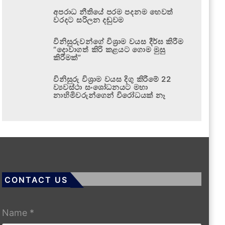
අපරාධ නීතියේ පරම පදනම හෙවත්
වරදට සරිලන දඬුවම
විනිසුරුවන්ගේ විශ්‍රාම වයස දීර්ඝ කිරීම
“දොවාගත් කිරි කළයට ගොම මුසු
කිරීමක්”
විනිසුරු විශ්‍රාම වයස දිගු කිරීමේ 22
ව්‍යවස්ථා සංශෝධනයට මහා
නාහිමිවරුන්ගෙන් විරෝධයක් නෑ
CONTACT US
Name
*