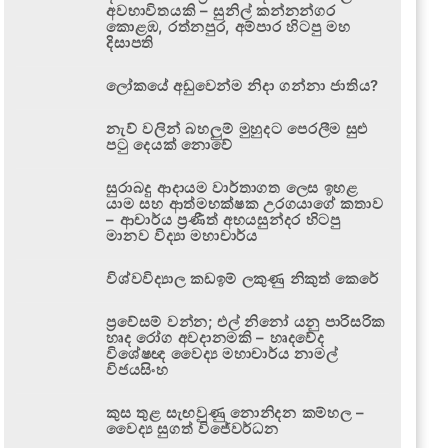
අවභාවිතයකි – සුනිල් කන්නන්ගර
කොළඹ, රත්නපුර, අම්පාර හිටපු මහ
දිසාපති
ලෝකයේ අඩුවෙන්ම නිදා ගන්නා ජාතිය?
නැව් වලින් බහලුම් මුහුදට පෙරලීම සුළු
පටු දෙයක් නොවේ
සුරාබදු ආදායම වාර්තාගත ලෙස ඉහළ
යාම සහ ආත්මභක්ෂක උරගයාගේ කතාව
– ආචාර්ය ප්‍රණීත් අභයසුන්දර හිටපු
මානව විද්‍යා මහාචාර්ය
විශ්වවිද්‍යාල කඩඉම් ලකුණු නිකුත් කෙරේ
ප්‍රවේසම් වන්න; එල් නිනෝ යනු පාරිසරික
හෘද රෝග අවදානමකි – හෘදවේද
විශේෂඥ වෛද්‍ය මහාචාර්ය නාමල්
විජයසිංහ
කුස තුළ සැඟවුණු නොනිදන කම්හල –
වෛද්‍ය සුගත් විජේවර්ධන