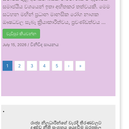
සමාජයීය වශයෙන් ඉතා අහිතකර තත්වයකි. මෙම
සටහන මඟින් ප්‍රධාන මානසික රෝග නාශක
ඖෂධවල සැබෑ ක්‍රියාකාරීත්වය, ප්‍රචණ්ඩත්වය …
වැඩිපුර කියවන්න
විනිවිද සායනය
July 15, 2026
/
1
2
3
4
5
›
»
.
රාජ්‍ය නිලධාරීන්ගේ වැරදි තීරණවලට
දණ්ඩ නීති සංග්‍රහය යෙදවීම බරපතල