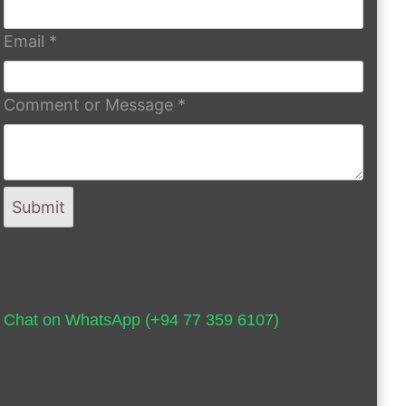
Email
*
Comment or Message
*
Submit
Chat on WhatsApp (+94 77 359 6107)