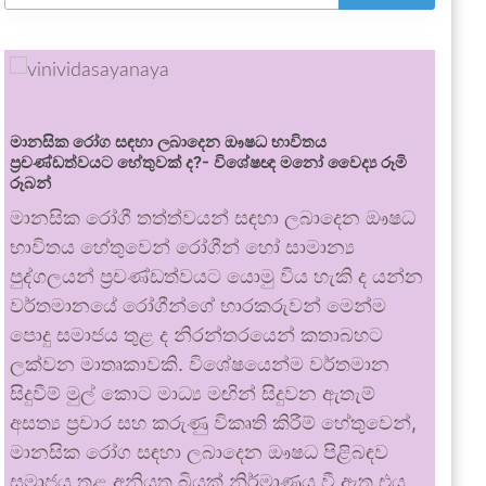
මානසික රෝග සඳහා ලබාදෙන ඖෂධ භාවිතය
ප්‍රචණ්ඩත්වයට හේතුවක් ද?- විශේෂඥ මනෝ වෛද්‍ය රූමි
රූබන්
මානසික රෝගී තත්ත්වයන් සඳහා ලබාදෙන ඖෂධ
භාවිතය හේතුවෙන් රෝගීන් හෝ සාමාන්‍ය
පුද්ගලයන් ප්‍රචණ්ඩත්වයට යොමු විය හැකි ද යන්න
වර්තමානයේ රෝගීන්ගේ භාරකරුවන් මෙන්ම
පොදු සමාජය තුළ ද නිරන්තරයෙන් කතාබහට
ලක්වන මාතෘකාවකි. විශේෂයෙන්ම වර්තමාන
සිදුවීම් මුල් කොට මාධ්‍ය මඟින් සිදුවන ඇතැම්
අසත්‍ය ප්‍රචාර සහ කරුණු විකෘති කිරීම් හේතුවෙන්,
මානසික රෝග සඳහා ලබාදෙන ඖෂධ පිළිබඳව
සමාජය තුළ අනියත බියක් නිර්මාණය වී ඇත.එය