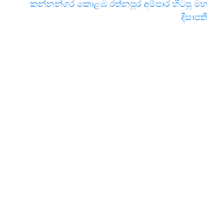
කන්නන්ගර කොළඹ රත්නපුර අම්පාර හිටපු මහ
දිසාපති