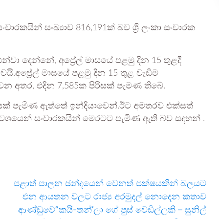
රකයින් සංඛ්‍යාව 816,191ක් බව ශ්‍රී ලංකා සංචාරක
්වා දෙන්නේ, අප්‍රේල් මාසයේ පළමු දින 15 තුළදී
ි.අප්‍රේල් මාසයේ පළමු දින 15 තුළ වැඩිම
 වන අතර, එදින 7,585ක පිරිසක් පැමණ තිබේ.
ිසක් පැමිණ ඇත්තේ ඉන්දියාවෙන්.ඊට අමතරව එක්සත්
ි වශයෙන් සංචාරකයින් මෙරටට පැමිණ ඇති බව සඳහන් .
පළාත් පාලන ඡන්දයෙන් වෙනත් පක්ෂයකින් බලයට
එන ආයතන වලට රාජ්‍ය අරමුදල් නොදෙන කතාව
ආණ්ඩුවේ”කයි-තන්’ලා ගේ පුස් වෙඩිල්ලකි – සුනිල්