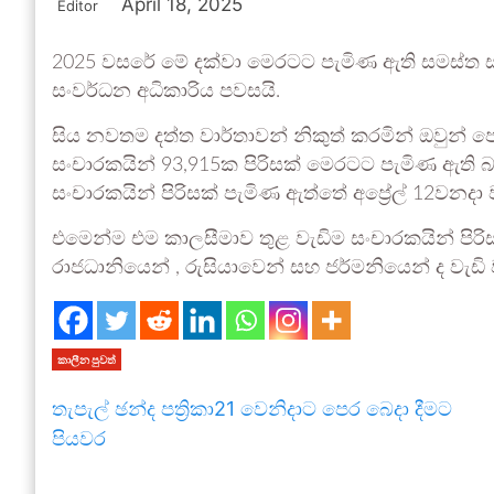
April 18, 2025
Editor
2025 වසරේ මේ දක්වා මෙරටට පැමිණ ඇති සමස්ත සංචා
සංවර්ධන අධිකාරිය පවසයි.
සිය නවතම දත්ත වාර්තාවන් නිකුත් කරමින් ඔවුන් පෙන
සංචාරකයින් 93,915ක පිරිසක් මෙරටට පැමිණ ඇති බවය
සංචාරකයින් පිරිසක් පැමිණ ඇත්තේ අප්‍රේල් 12වනදා
එමෙන්ම එම කාලසීමාව තුළ වැඩිම සංචාරකයින් පිර
රාජධානියෙන් , රුසියාවෙන් සහ ජර්මනියෙන් ද වැඩ
කාලීන පුවත්
තැපැල් ඡන්ද පත්‍රිකා21 වෙනිදාට පෙර බෙදා දීමට
පියවර