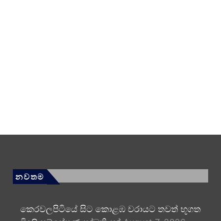
නවතම
කෙරවලපිටියේ සිට කොළඹ වරායට තවත් භූගත