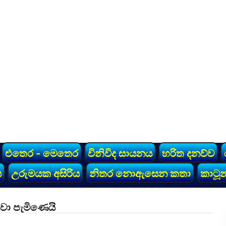
එතෙර - මෙතෙර
විනිවිද සායනය
හරිත දනව්ව
ය
උරුමයක අසිරිය
නිතර නොඇසෙන කතා
කාටූන
වා පැමිණෙයි