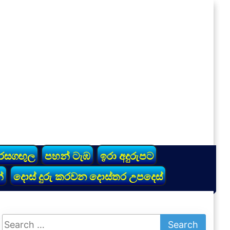
රසගඟුල
පහන් ටැඹ
ඉරා අදුරුපට
්
දොස් දුරු කරවන දොස්තර උපදෙස්