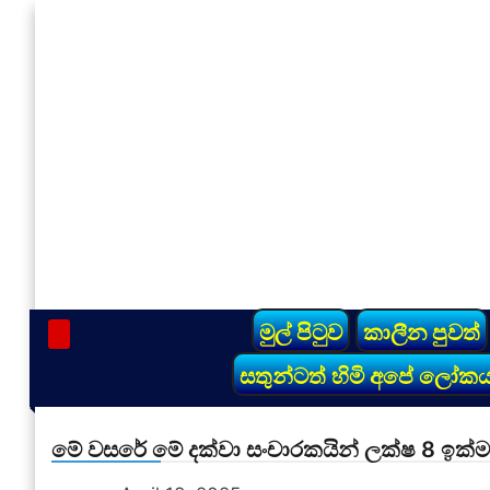
Skip
to
content
vinivida.lk
මුල් පිටුව
කාලීන පුවත්
සතුන්ටත් හිමි අපේ ලෝක
මේ වසරේ මේ දක්වා සංචාරකයින් ලක්ෂ 8 ඉක්ම