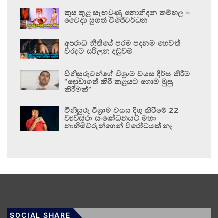
කුස තුළ සැඟවුණු නොනිදන කම්හල –
වෛද්‍ය සුගත් විජේවර්ධන
අපරාධ නීතියේ පරම පදනම හෙවත්
වරදට සරිලන දඬුවම
විනිසුරුවන්ගේ විශ්‍රාම වයස දීර්ඝ කිරීම
“දොවාගත් කිරි කළයට ගොම මුසු
කිරීමක්”
විනිසුරු විශ්‍රාම වයස දිගු කිරීමේ 22
ව්‍යවස්ථා සංශෝධනයට මහා
නාහිමිවරුන්ගෙන් විරෝධයක් නෑ
SOCIAL SHARE