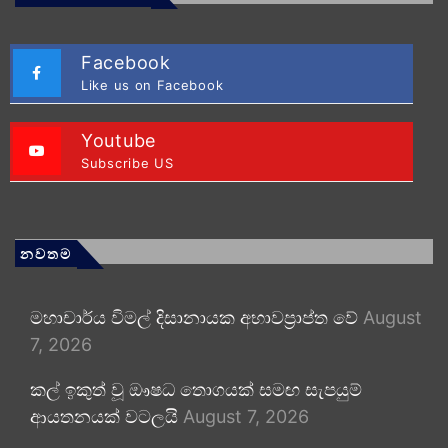
Facebook
Like us on Facebook
Youtube
Subscribe US
නවතම
මහාචාර්ය විමල් දිසානායක අභාවප්‍රාප්ත වේ
August
7, 2026
කල් ඉකුත් වූ ඖෂධ තොගයක් සමඟ සැපයුම්
ආයතනයක් වටලයි
August 7, 2026