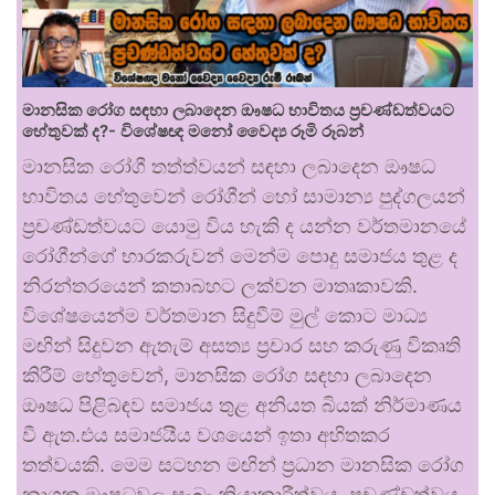
මානසික රෝග සඳහා ලබාදෙන ඖෂධ භාවිතය ප්‍රචණ්ඩත්වයට
හේතුවක් ද?- විශේෂඥ මනෝ වෛද්‍ය රූමි රූබන්
මානසික රෝගී තත්ත්වයන් සඳහා ලබාදෙන ඖෂධ
භාවිතය හේතුවෙන් රෝගීන් හෝ සාමාන්‍ය පුද්ගලයන්
ප්‍රචණ්ඩත්වයට යොමු විය හැකි ද යන්න වර්තමානයේ
රෝගීන්ගේ භාරකරුවන් මෙන්ම පොදු සමාජය තුළ ද
නිරන්තරයෙන් කතාබහට ලක්වන මාතෘකාවකි.
විශේෂයෙන්ම වර්තමාන සිදුවීම් මුල් කොට මාධ්‍ය
මඟින් සිදුවන ඇතැම් අසත්‍ය ප්‍රචාර සහ කරුණු විකෘති
කිරීම් හේතුවෙන්, මානසික රෝග සඳහා ලබාදෙන
ඖෂධ පිළිබඳව සමාජය තුළ අනියත බියක් නිර්මාණය
වී ඇත.එය සමාජයීය වශයෙන් ඉතා අහිතකර
තත්වයකි. මෙම සටහන මඟින් ප්‍රධාන මානසික රෝග
නාශක ඖෂධවල සැබෑ ක්‍රියාකාරීත්වය, ප්‍රචණ්ඩත්වය