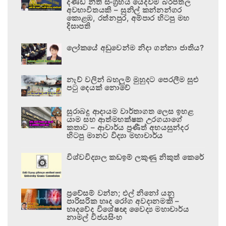
දණ්ඩ නීති සංග්‍රහය යෙදවීම බරපතල
අවභාවිතයකි – සුනිල් කන්නන්ගර
කොළඹ, රත්නපුර, අම්පාර හිටපු මහ
දිසාපති
ලෝකයේ අඩුවෙන්ම නිදා ගන්නා ජාතිය?
නැව් වලින් බහලුම් මුහුදට පෙරලීම සුළු
පටු දෙයක් නොවේ
සුරාබදු ආදායම වාර්තාගත ලෙස ඉහළ
යාම සහ ආත්මභක්ෂක උරගයාගේ
කතාව – ආචාර්ය ප්‍රණීත් අභයසුන්දර
හිටපු මානව විද්‍යා මහාචාර්ය
විශ්වවිද්‍යාල කඩඉම් ලකුණු නිකුත් කෙරේ
ප්‍රවේසම් වන්න; එල් නිනෝ යනු
පාරිසරික හෘද රෝග අවදානමකි –
හෘදවේද විශේෂඥ වෛද්‍ය මහාචාර්ය
නාමල් විජයසිංහ