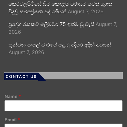
කෙරවලපිටියේ සිට කොළඹ වරායට තවත් භූගත
විදුලි සම්ප්‍රේෂණ පද්ධතියක්
August 7, 2026
ප්‍රදේශ රැසකට මිලිමීටර 75 ඉක්ම වූ වැසි
August 7,
2026
තුන්වන පාසල් වාරයේ පළමු අදියර අදින් අවසන්
August 7, 2026
CONTACT US
Name
*
Email
*