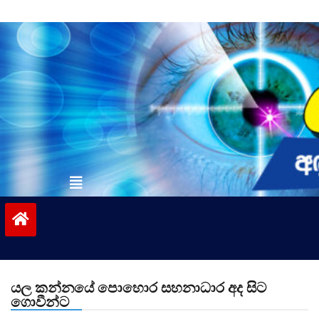
Skip
to
content
vinivida.lk
යල කන්නයේ පොහොර සහනාධාර අද සිට
ගොවීන්ට