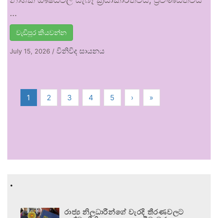
…
වැඩිපුර කියවන්න
විනිවිද සායනය
July 15, 2026
/
1
2
3
4
5
›
»
.
රාජ්‍ය නිලධාරීන්ගේ වැරදි තීරණවලට