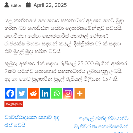
April 22, 2025
Editor
යල කන්නයේ පොහොර සහනාධාර අද සහ හෙට මුදා
හරින බව ගොවිජන සේවා දෙපාර්තමේන්තුව පවසයි.
ගොවිජන සේවා කොමසාරිස් ජනරාල් රෝහණ
රාජපක්ෂ මහතා සඳහන් කළේ, දිස්ත්‍රික්ක 09 ක් සඳහා
එම මුදල් මුදා හරින බවයි.
කුඹුරු අක්කර 1ක් සඳහා රුපියල් 25,000 බැගින් අක්කර
2කට යටත්ව පොහොර සහනාධාරය ලබාදෙනු ලබයි.
අද හා හෙට මුදාහරින මුදල් රුපියල් මිලියන 157 කි.
කාලීන පුවත්
ව්‍යවස්ථාදායක සභාව අද
තැපැල් ඡන්ද හිමියන්ට
රැස් වෙයි
මැතිවරණ කොමිසමෙන්